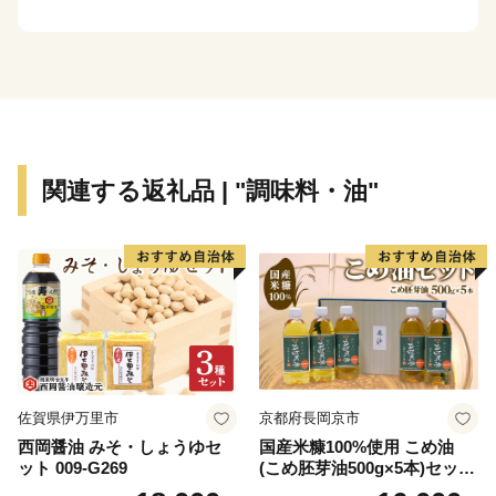
す。町の特産品を是非お楽しみください。
【南大隅町のおすすめ返礼品】
▼鹿児島黒牛：日本一に輝いた、最高級A5ランク和牛
▼鹿児島黒豚：鹿児島の宝・極上の旨味
▼ひかり麦豚：こだわりの詰まった独自ブランド豚
関連する返礼品 | "調味料・油"
▼ねじめ黄金カンパチ：鹿児島県ブランド認定・美味
▼完熟マンゴー：とろける濃厚な甘み
▼柑橘類：甘みが強く香りよい柑橘
▼パッションフルーツ：芳醇な香りと濃厚な甘み・爽や
かな酸味
▼さつまいも：甘さが人気の紅はるか
▼日本みつばちの蜂蜜：貴重な日本みつばちの天然百花
蜜
佐賀県伊万里市
京都府長岡京市
▼スイーツ：地元食材を使った手作りスイーツ
西岡醤油 みそ・しょうゆセ
国産米糠100%使用 こめ油
▼びわ茶：国産びわの葉、ノンカフェイン
ット 009-G269
(こめ胚芽油500g×5本)セット
▼菊芋コーヒー：自然な甘みと香ばしさ、ノンカフェイ
[1575]