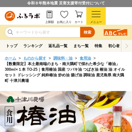
令和８年熊本地震 災害支援寄付受付について
上限額
お気に入り
カート
メニュー
検索
トップ
ランキング
返礼品一覧
まち一覧
特集
初心者ガイド
ホーム
ものから探す
調味料・油
食用油
【数量限定】本土最南端のまち・南大隅町で採れた希少な「椿油」
300ml×１本 TO-25｜食用椿油 国産 ツバキ油 つばき油 椿油 油 オイル
セット ドレッシング 純粋椿油 炒め油 揚げ油 調味油 鹿児島県 南大隅
町 十津川農場