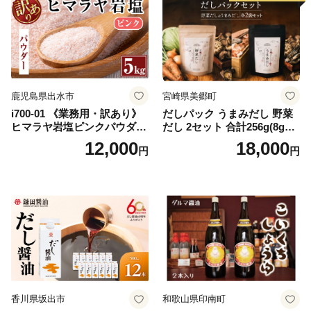
鹿児島県出水市
宮崎県美郷町
i700-01 《業務用・訳あり》
だしパック うまみだし 野菜
ヒマラヤ岩塩ピンクパウダー
だし 2セット 合計256g(8g×8
タイプ(5kg) 岩塩 塩 調味料
パック×2種×2セット) [岡田商
12,000
18,000
円
円
しお 保存料不使用 天然 パウ
店 宮崎県 美郷町 31ac0069]
ダータイプ グレインミルタ
国産 粉末 ダシ 出汁パック し
イプ 料理 バスソルト 入浴 普
いたけ 無塩
段使い ギフト 贈り物【ソル
ティースマイル】
香川県坂出市
和歌山県印南町