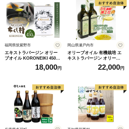
福岡県筑紫野市
岡山県瀬戸内市
エキストラバージン オリー
オリーブオイル 有機栽培 エ
ブオイル KORONEIKI 450g
キストラバージン オリーブ
[筑前たなか油屋 福岡県 筑紫
オイル シングル 2本 セット
18,000
22,000
円
円
野市 21760403] 油 食用油 オ
オーガニック 調味料 油 オリ
リーブ油
ーブ油 食用油 ギフト