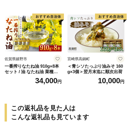
佐賀県嬉野市
宮崎県高鍋町
一番搾りなたね油 910g×8本
＜青シソたっぷり油みそ 160
セット / 油 なたね油 菜種油
g×3個＞翌月末迄に順次出荷
ナタネ【山下製油】 [NBE00
34,000
10,000
円
円
7]
この返礼品を見た人は
こんな返礼品も見ています