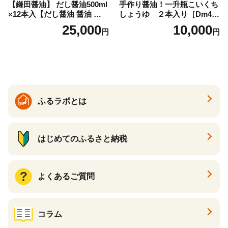
【鎌田醤油】 だし醤油500ml
手作り醤油！一升瓶こいくち
×12本入【だし醤油 醤油 人気
しょうゆ ２本入り［Dm4］
おすすめ 人気だし醤油 出汁
｜手作り 醤油 和歌山県 印南
25,000
10,000
円
円
醤油 AE1021】
町 一升瓶 こいくちしょうゆ
伝統製法 醤油 日本食 調味料
地元産 大豆 小麦 塩 だし 煮
物 和食 醤油 肉料理 魚料理
野菜料理 醤油 郷土料理 家庭
料理 醤油
ふるラボとは
はじめてのふるさと納税
よくあるご質問
コラム