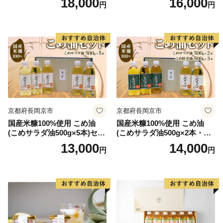
18,000
16,000
円
円
ン
▼スキンケア＆ヘアケア：植物エキスにこだわった自然
派ケア
▼ダレスバッグ：職人手作りの一生もの
▼西陣織の帯：熟練職人の至高の逸品
▼薔薇（ばら）：農園直送、極上の華やかな花束便
京都府長岡京市
京都府長岡京市
国産米糠100%使用 こめ油
国産米糠100%使用 こめ油
(こめサラダ油500g×5本)セッ
(こめサラダ油500g×2本・こ
ト [1574]
め胚芽油500g×3本)セット [1
13,000
14,000
円
円
573]