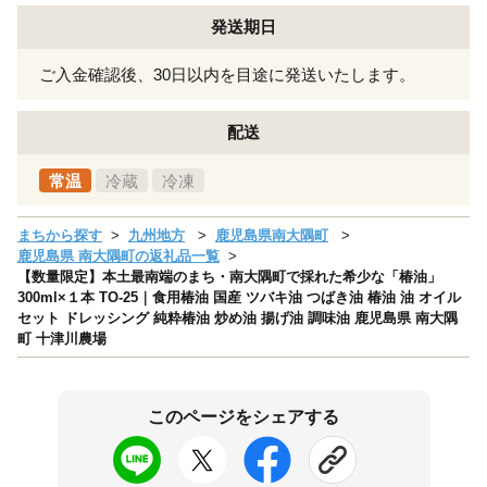
発送期日
ご入金確認後、30日以内を目途に発送いたします。
配送
常温
冷蔵
冷凍
まちから探す
九州地方
鹿児島県南大隅町
鹿児島県 南大隅町の返礼品一覧
【数量限定】本土最南端のまち・南大隅町で採れた希少な「椿油」
300ml×１本 TO-25｜食用椿油 国産 ツバキ油 つばき油 椿油 油 オイル
セット ドレッシング 純粋椿油 炒め油 揚げ油 調味油 鹿児島県 南大隅
町 十津川農場
このページをシェアする