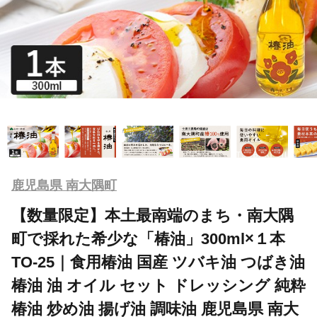
鹿児島県 南大隅町
【数量限定】本土最南端のまち・南大隅
町で採れた希少な「椿油」300ml×１本
TO-25｜食用椿油 国産 ツバキ油 つばき油
椿油 油 オイル セット ドレッシング 純粋
椿油 炒め油 揚げ油 調味油 鹿児島県 南大