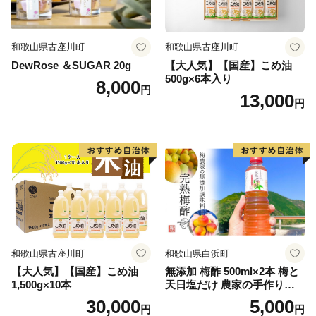
和歌山県古座川町
和歌山県古座川町
DewRose ＆SUGAR 20g
【大人気】【国産】こめ油
500g×6本入り
8,000
円
13,000
円
和歌山県古座川町
和歌山県白浜町
【大人気】【国産】こめ油
無添加 梅酢 500ml×2本 梅と
1,500g×10本
天日塩だけ 農家の手作り完
熟梅酢 調味料
30,000
5,000
円
円