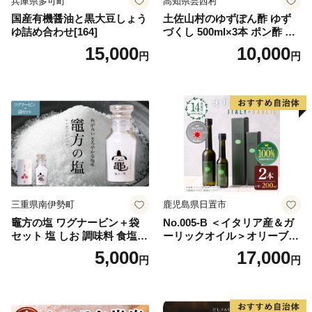
兵庫県多可町
高知県芸西村
国産有機醤油と黒大豆しょう
土佐山村のゆずぽん酢 ゆず
ゆ詰め合わせ[164]
づくし 500ml×3本 ポン酢 ポ
ンズ ゆず 柚子 調味料 さっぱ
15,000
10,000
円
円
り 美味しい おいしい 鍋 しゃ
ぶしゃぶ 冷奴 魚料理 蒸し料
理 ドレッシング セット
三重県南伊勢町
鹿児島県日置市
竈方の塩 ワグナービン＋袋
No.005-B ＜イタリア産＆ガ
セット 塩 しお 調味料 食塩
ーリックオイル＞オリーブオ
天然 ミネラル 調味料 ソルト
イルセット(200ml×2本) 日置
5,000
17,000
円
円
salt 料理 味付 おにぎり 三重
市 特産品 調味料 油 エキスト
県 南伊勢 伊勢 志摩 5000円 5
ラバージン オリーブ セット
000円以下 五千円
ガーリック【鹿児島オリー
ブ】