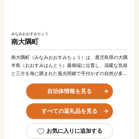
みなみおおすみちょう
南大隅町
南大隅町（みなみおおすみちょう）は、鹿児島県の大隅
半島（おおすみはんとう）最南端に位置し、温暖な気候
と三方を海に囲まれた風光明媚で手付かずの自然が多く
残る町です。
自治体情報を見る
佐多岬（さたみさき）の近くを北緯31度線が通過してお
り、エジプトのカイロ、インドのニューデリー、中国の
すべての返礼品を見る
上海等と同緯度上にあります。
南大隅町は、温暖な気候を活かした農業、畜産業、水産
お気に入りに追加する
業が盛んで、南国特色のある特産品を多数揃えておりま