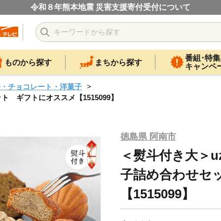
令和８年熊本地震 災害支援寄付受付について
番組･特集
ものから探す
まちから探す
キャンペ
子・チョコレート・洋菓子
セット ギフトにオススメ【1515099】
徳島県 阿南市
＜熨斗付き大＞uzuk
子詰め合わせセ
【1515099】