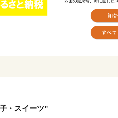
四国の最東端、海に面した
模で深刻な問題となってい
い、アクションをおこし、
社会づくりを実現していく
ています。
返礼品を提供するのは「EARTH
（ESPA）に登録している
業者とともに新たなムーブ
※「EARTH SHIP PAR
認定する、環境保全・美化
提供に対して積極的に取り
菓子・スイーツ"