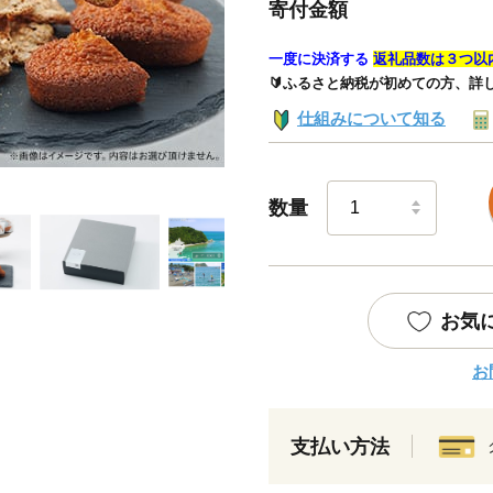
寄付金額
一度に決済する
返礼品数は３つ以
🔰ふるさと納税が初めての方、詳
仕組みについて知る
数量
お気
お
支払い方法