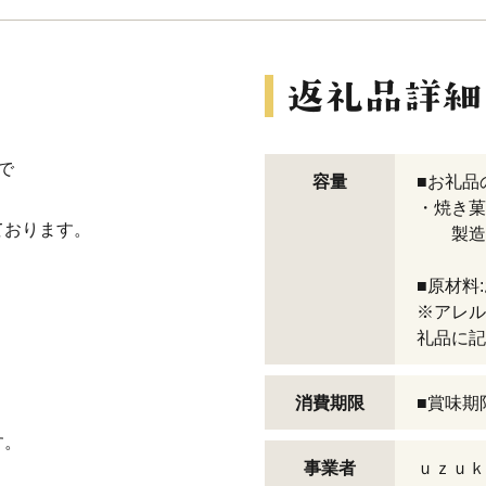
で
容量
■お礼品
・焼き菓
ております。
製造地
■原材料
※アレル
礼品に記
消費期限
■賞味期
す。
事業者
ｕｚｕｋ