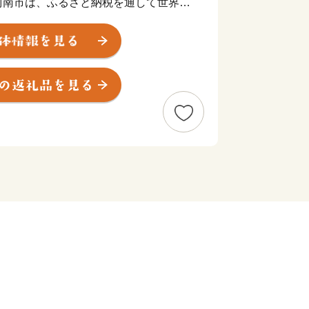
阿南市は、ふるさと納税を通して世界規
る海岸・海洋汚染に対して真摯に向き合
普及していくことによって、持続可能な
「阿南市オリジナル」の制度運用を行っ
 SHIP PARTNER ANAN」
事業者です。阿南市では、このESPA事
メントを起こしていきます！
TNER ANAN」登録事業者とは…阿南市が
・啓発活動や環境配慮商品やサービスの
組む事業者です。