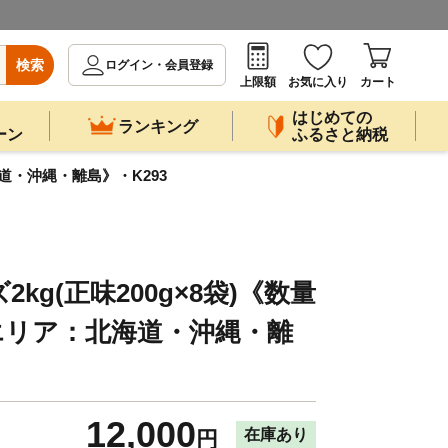
検索
ログイン・会員登録
上限額
お気に入り
カート
はじめての
ランキング
ーン
ふるさと納税
道・沖縄・離島》・K293
kg(正味200g×8袋)《数量
エリア：北海道・沖縄・離
12,000
在庫あり
円