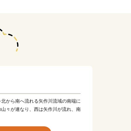
北から南へ流れる矢作川流域の南端に
の山々が連なり、西は矢作川が流れ、南
て築かれたと伝えられる「西条城」は、