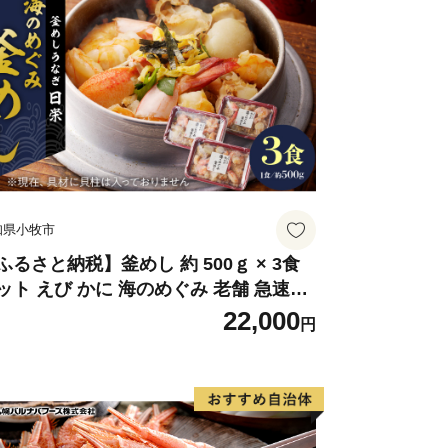
跡や名所が点在し、伝統的な祭りや民
るほか、海・山・川など自然環境も豊か
けあい、心豊かに暮らせるまち」それが
い合わせ
会
知県小牧市
る事務を外部委託しています。
ふるさと納税】釜めし 約 500ｇ × 3食
ット えび かに 海のめぐみ 老舗 急速冷
 レンチン 時短 簡単調理 食品 加工品 ご
22,000
円
 お弁当 おにぎり お茶漬け お取り寄せ
る問い合わせ
取り寄せグルメ 愛知県 小牧市 送料無料
ワンストップ受付センター
特例申請受付業務を外部委託しています