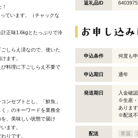
返礼品ID
6403975
た！
なっています。（チャックな
正味1.6kgとたっぷりで冷
。
下ごしらえ済なので、使いた
申込条件
何度も申
頂けます。
えび料理に下ごしらえ不要で
申込期日
通年
発送期日
入金確認
※生産・
をコンセプトとし、「鮮魚」
あります
しく」のキーワードを業務全
※配送不
のを、美味しい状態で届け
でいます。
配送
常温
だわりです。