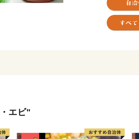
この地域の拠点として発展
代に城下町が形成されました
の居城となると、六万石城
ようになり、その栄華は祇
ています。
そのような歴史を有する西尾
月15日以降、西三河南部の
の発展とともに成長し続けて
町、吉良町、幡豆町と合併し
合併により、抹茶（てん茶
の全国有数の地域資源を数
産物の生産も盛んで、農業
展開しています。
ニ・エビ"
特に「一色産うなぎ」、「
い」は特許庁の地域団体商
全国に誇る三大ブランドで