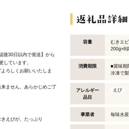
容量
むきエビ
200g×8
確認後30日以内で発送】から
更しています。
消費期限
■賞味期
どよろしくお願いいたしま
冷凍で製
出来ません。あらかじめご了
えび
アレルギー
品目
事業者
毎味水産
むきえびが、たっぷり
。