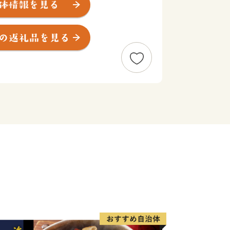
を続け、「西尾城」と改称された江戸時
。明和元年（1764年）、大給松平家
下町として商業がさらに賑わいを見せる
園祭として有形無形で今も大切に残され
市は、市制を施行した昭和28年12
中核的な都市として、自動車関連産業
きました。平成23年4月1日には一色
、令和2年で10年目を迎えています。
）やカーネーション、養殖うなぎなど
多く有することとなった西尾市は、農水
、工業、商業のバランスの取れた産業を
西尾の抹茶」、「三河一色えびせんべ
標（地域ブランド）にも認定されている
す。