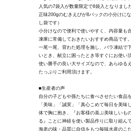
人気の7袋入が数量限定で8袋入となりまし
正味200gのむきえびが8パックの小分けに
し袋です）
小分けなので便利で使いやすく、内容量も合計
凍庫に常備しておきたいおすすめ商品です
一尾一尾、背わた処理を施し、バラ凍結で
いとき、献立に困ったとき等すぐにお使い
使い勝手の良い大サイズなので、あらゆる
たっぷりご利用頂けます。
■生産者の声
自分の子どもや孫たちに食べさせたい食品
「美味」「誠実」「真心こめて毎日を美味
体で胸に抱き、『お客様の喜ぶ美味しいも
る』ことに神経を使い製品作りに取り組ん
海老の味・品質に自信をもつ毎味水産のこ