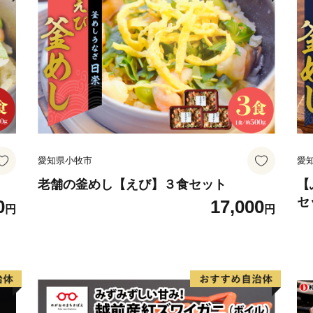
また、市内には歴史的な史
俗芸能も多く伝えられてい
な「自然と文化と人々がと
六万石城下町・西尾です。
【お問い合わせ先】
■ 返礼品・配送に関する問
一般社団法人西尾市観光協
愛知県小牧市
愛
※西尾市は、返礼品に関す
TEL：0563-57-7882
老舗の釜めし【えび】３食セット
【
セ
0
17,000
Mail：furusato@katch.ne.jp
円
円
凍
飯
■ ワンストップ特例に関す
お
愛知県西尾市ふるさと納税
（シフトプラス株式会社）
※西尾市は、ワンストップ