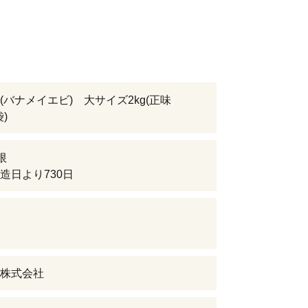
(バナメイエビ) 大サイズ2kg(正味
袋)
限
造日より730日
株式会社