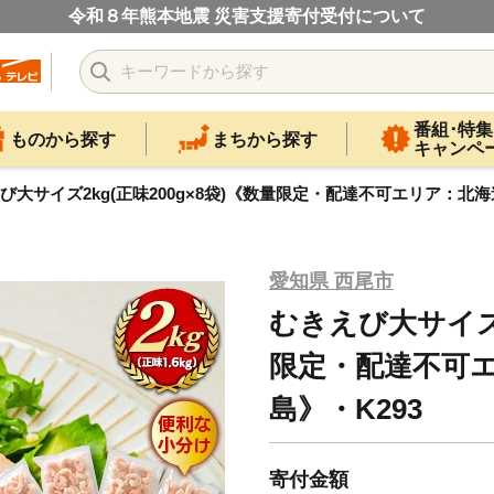
令和８年熊本地震 災害支援寄付受付について
番組･特集
ものから探す
まちから探す
キャンペ
び大サイズ2kg(正味200g×8袋)《数量限定・配達不可エリア：北海
愛知県 西尾市
むきえび大サイズ2
限定・配達不可
島》・K293
寄付金額