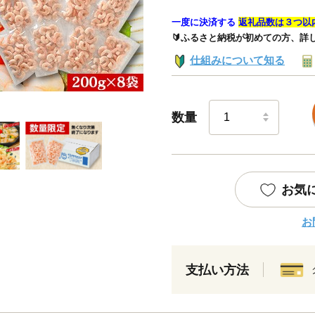
一度に決済する
返礼品数は３つ以
🔰ふるさと納税が初めての方、詳
仕組みについて知る
数量
お気
お
支払い方法