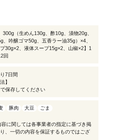
300g（生めん130g、酢10g、漬物20g、
5g、吟醸ゴマ50g、五香ラー油35g）×4、
30g×2、液体スープ15g×2、山椒×2】1
12回
り7日間
法】
下で保存してください
麦
豚肉
大豆
ごま
内容に関しては各事業者の指定に基づき掲
り、一切の内容を保証するものではござ
。