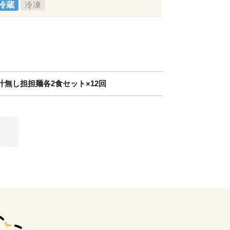
冷蔵
冷凍
無し担担麺各2食セット×12回