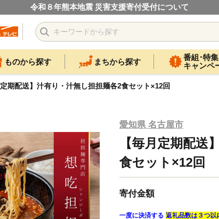
令和８年熊本地震 災害支援寄付受付について
番組･特集
ものから探す
まちから探す
キャンペ
定期配送】汁有り・汁無し担担麺各2食セット×12回
愛知県 名古屋市
【毎月定期配送】
食セット×12回
寄付金額
一度に決済する
返礼品数は３つ以