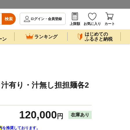
検索
ログイン・会員登録
上限額
お気に入り
カート
はじめての
ランキング
ーン
ふるさと納税
汁有り・汁無し担担麺各2
120,000
在庫あり
円
内
を推奨しております。