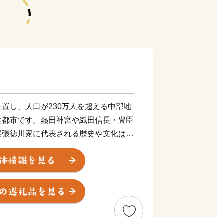
置し、人口が230万人を超える中部地
枢都市です。熱田神宮や織田信長・豊臣
尾張徳川家に代表される歴史や文化は、
なっています。現在は、武将ゆかりの歴
的に多くの方が名古屋を訪れるなど、名
ってきています。また、アジア・アジア
ニア中央新幹線の品川－名古屋間の開業
交流と地域経済のさらなる発展が期待さ