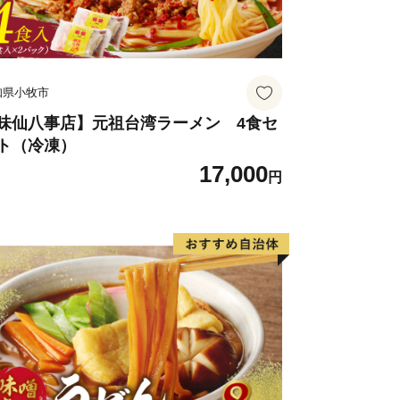
知県小牧市
味仙八事店】元祖台湾ラーメン 4食セ
ト（冷凍）
17,000
円