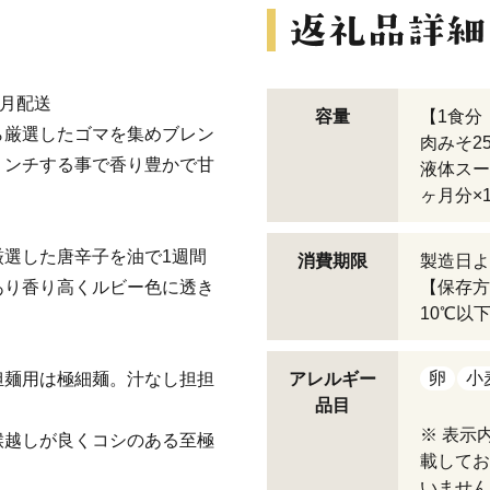
毎月配送
容量
【1食分 
ら厳選したゴマを集めブレン
肉みそ2
ミンチする事で香り豊かで甘
液体スープ
ヶ月分×
選した唐辛子を油で1週間
消費期限
製造日よ
あり香り高くルビー色に透き
【保存方
10℃以
卵
小
担麺用は極細麺。汁なし担担
アレルギー
品目
※ 表示
喉越しが良くコシのある至極
載してお
いません