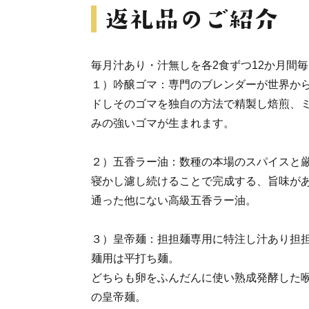
毎月汁あり・汁無しを各2食ずつ12か月間
１）吟醸ゴマ：専門のブレンダーが世界か
ドしそのゴマを独自の方法で精製し焙煎、
みの強いゴマが生まれます。
２）五香ラー油：数種の本場のスパイスと厳
寝かし濾し続けることで完成する、旨味が
通った他にない高級五香ラー油。
３）皇帝麺：担担麺専用に特注し汁あり担
麺用は平打ち麺。
どちらも卵をふんだんに使い熟成発酵した
の皇帝麺。