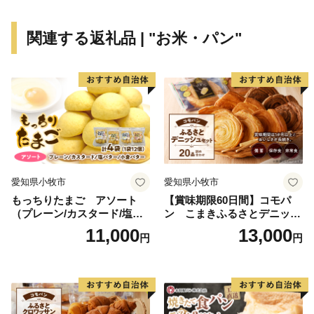
関連する返礼品 | "お米・パン"
愛知県小牧市
愛知県小牧市
もっちりたまご アソート
【賞味期限60日間】コモパ
（プレーン/カスタード/塩バ
ン こまきふるさとデニッシ
ター/小倉バター）
ュセット（20個入り）／災害
11,000
13,000
円
円
用備蓄 保存食 非常食 防災グ
ッズにも