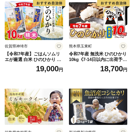
野町産 Elevation
佐賀県神埼市
熊本県玉東町
【令和7年産】ごはんソムリ
令和7年産 無洗米 ひのひかり
エが厳選 白米 ひのひかり 10
10kg《7-14日以内に出荷予定
kg【神埼市産 米 お米 精米 白
(土日祝除く)》コメ 米 無洗米
19,000
18,700
円
円
米 10kg 5kg×2 ひのひかり ブ
令和7年産 高レビュー｜人気
ランド米 食味鑑定士】(H063
米 熊本県産米 お米 生活応援
164)
米