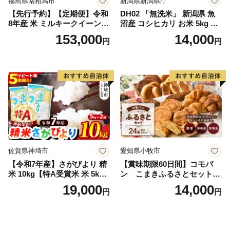
福島県南相馬市
新潟県新潟県庁
【先行予約】【定期便】令和
DH02 「無洗米」 新潟県 魚
8年産 米 ミルキークイーン
沼産 コシヒカリ お米 5kg こ
白米 45kg (5kg×9回) | ミルキ
しひかり 精米 米（お米の美
153,000
14,000
円
円
ークイーン 米5kg 福島 福島
味しい炊き方ガイド付き）
県産 福島産 精米 お米 米 コ
メ 武田ファーム サムランド
福島県 南相馬市 cu006-ae
佐賀県神埼市
愛知県小牧市
【令和7年産】さがびより 精
【賞味期限60日間】コモパ
米 10kg【特A受賞米 米 5kg×
ン こまきふるさとセット
2袋 お米 コメ こめ 国産 美味
（24個入り）／災害用備蓄
19,000
14,000
円
円
しい ブランド米 人気 ランキ
保存食 非常食 防災グッズに
ング 増田米穀】(H015224)
も