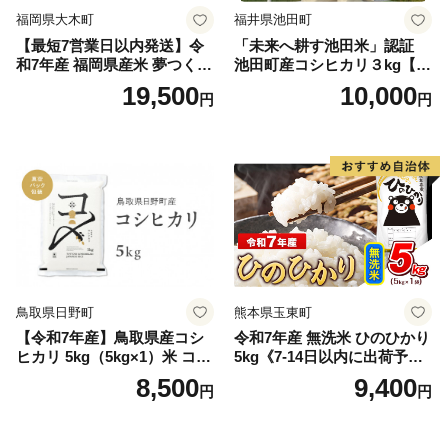
福岡県大木町
福井県池田町
【最短7営業日以内発送】令
「未来へ耕す池田米」認証
和7年産 福岡県産米 夢つくし
池田町産コシヒカリ３kg【お
15kg 精米 ※北海道・沖縄・
1人様につき３セットまで】
19,500
10,000
円
円
離島は配送不可
鳥取県日野町
熊本県玉東町
【令和7年産】鳥取県産コシ
令和7年産 無洗米 ひのひかり
ヒカリ 5kg（5kg×1）米 コシ
5kg《7-14日以内に出荷予定
ヒカリ こしひかり お米 白米
(土日祝除く)》コメ 米 無洗米
8,500
9,400
円
円
精米 5キロ おこめ こめ コメ
高レビュー｜人気米 熊本県
真空パック包装 真空包装 長
産米 お米 生活応援米
期保存 単一原料米 鳥取県日