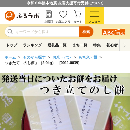
令和８年熊本地震 災害支援寄付受付について
上限額
お気に入り
カート
メニュー
検索
トップ
ランキング
返礼品一覧
まち一覧
特集
初心者ガイド
ホーム
ものから探す
お米・パン
もち米・餅
つきたて「のし餅」（2.0kg） [0011-0039]