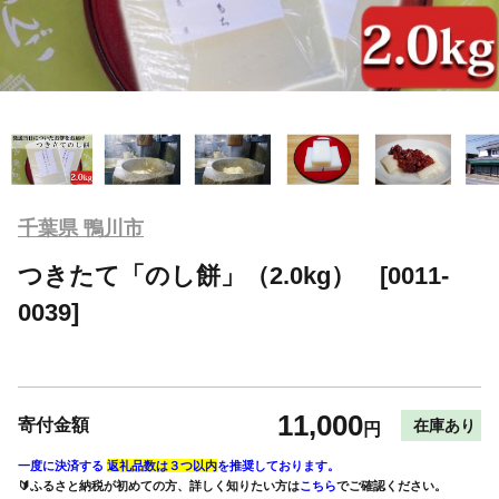
千葉県 鴨川市
つきたて「のし餅」（2.0kg） [0011-
0039]
11,000
寄付金額
在庫あり
円
一度に決済する
返礼品数は３つ以内
を推奨しております。
🔰ふるさと納税が初めての方、詳しく知りたい方は
こちら
でご確認ください。