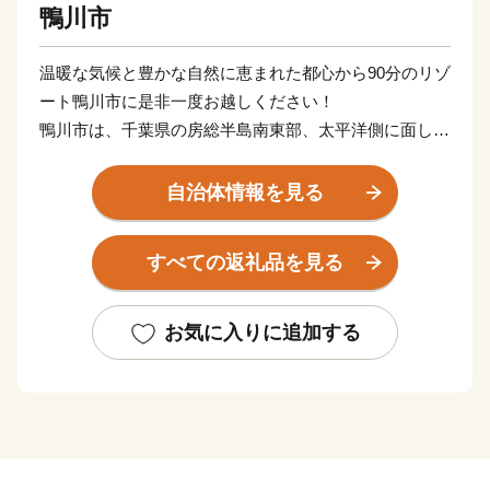
鴨川市
温暖な気候と豊かな自然に恵まれた都心から90分のリゾ
ート鴨川市に是非一度お越しください！
鴨川市は、千葉県の房総半島南東部、太平洋側に面し、
北部から東部に連なる清澄山系と、市の中央部を横断す
る嶺岡山系との間に、米どころとして知られる長狭平野
自治体情報を見る
が開け、その平野が太平洋に面した地域に市街地が形成
温暖な気候と豊かな自然環境、新鮮で豊富な食材に代表
すべての返礼品を見る
される貴重な自然資源はもとより、全国レベルの集客力
を持つ観光・宿泊施設、充実した医療・福祉・スポーツ
環境や特色ある保育・教育環境など、まちづくりの基盤
お気に入りに追加する
となる地域資源を多数有しています。