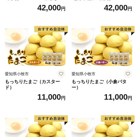
クロワッサンセット（計90
ン ふるさとクロワッサンセ
42,000
42,000
円
円
個）／災害用備蓄 保存食 非
ット（計90個）／災害用備蓄
常食 防災グッズにも
保存食 非常食 防災グッズに
も
愛知県小牧市
愛知県小牧市
もっちりたまご（カスター
もっちりたまご（小倉バタ
ド）
ー）
11,000
11,000
円
円