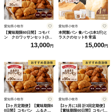
愛知県小牧市
愛知県小牧市
【賞味期限60日間】コモパ
本間製パン 食パン(1本3斤)と
ン クロワッサンセット(30
ラスクのセットB 常温
個入り)／災害用備蓄 保存食
13,000
15,000
円
円
非常食 防災グッズにも
愛知県小牧市
愛知県小牧市
【3ヶ月定期便】【賞味期限6
【2ヶ月に1回 計3回定期便】
0日間】コモパン ふるさと
【賞味期限60日間】コモパ