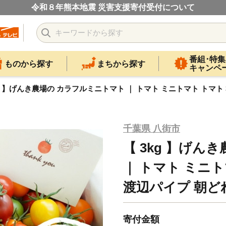
令和８年熊本地震 災害支援寄付受付について
番組･特集
ものから探す
まちから探す
キャンペ
kg 】げんき農場の カラフルミニトマト ｜ トマト ミニトマト トマト 
千葉県 八街市
【 3kg 】げん
｜ トマト ミニト
渡辺パイプ 朝ど
寄付金額