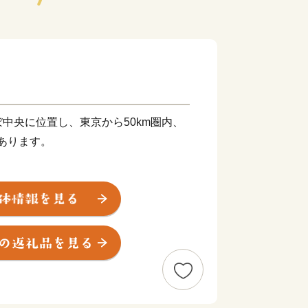
中央に位置し、東京から50km圏内、
にあります。
菜が中心の都市近郊型農業です。
産落花生」として地域ブランド登録され
と味を誇っています。
に ともに支えあい安心して暮らせる八