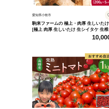
愛知県小牧市
駒来ファームの 極上・肉厚 生しいたけ
[極上 肉厚 生しいたけ 生シイタケ 生
安心 安全 国産 採れたて 新鮮 きのこ 
10,00
菜]