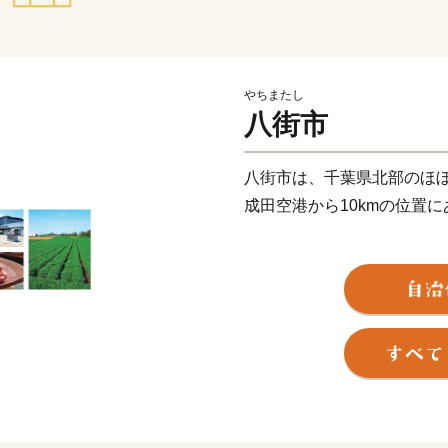
やちまたし
八街市
八街市は、千葉県北部のほぼ
成田空港から10kmの位置
基幹産業である農業は、野
なかでも、落花生は「八街
ており、日本有数の生産量
「緑豊かに心豊かに健やか
街」をめざして、