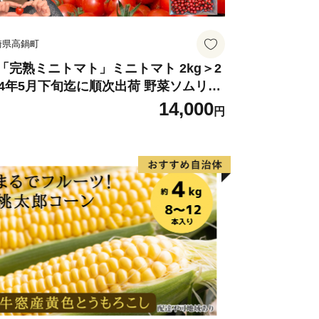
崎県高鍋町
「完熟ミニトマト」ミニトマト 2kg＞2
24年5月下旬迄に順次出荷 野菜ソムリエ
ミット アルル・リリカ共に銀賞受
14,000
円
！！(2023年11月開催)1回食べてみらん
？宮崎県 高鍋町産 産地直送 有機肥料使
 高糖度 西森農園