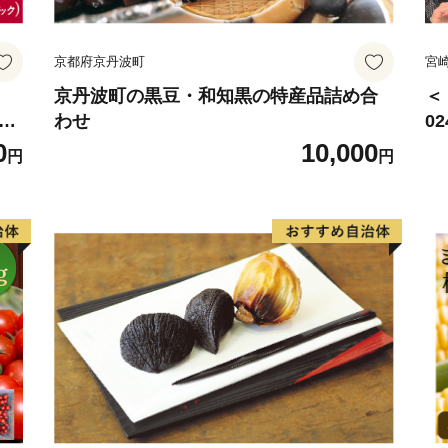
京都府京丹波町
宮
京丹波町の黒豆・和知黒の特産品詰め合
＜
椎茸
わせ
0
野
サ
0
10,000
円
円
賞
ね
用