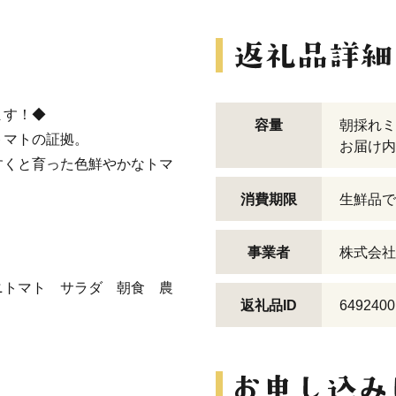
ます！◆
容量
朝採れミ
トマトの証拠。
お届け内
すくと育った色鮮やかなトマ
消費期限
生鮮品で
事業者
株式会社
ニトマト サラダ 朝食 農
返礼品ID
6492400