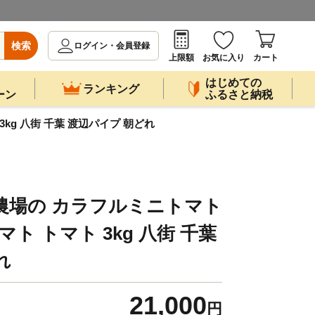
検索
ログイン・会員登録
上限額
お気に入り
カート
はじめての
ランキング
ーン
ふるさと納税
3kg 八街 千葉 渡辺パイプ 朝どれ
き農場の カラフルミニトマト
マト トマト 3kg 八街 千葉
れ
21,000
円