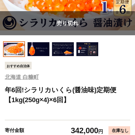
売り切れ
おすすめ自治体
北海道 白糠町
年6回!シラリカいくら(醤油味)定期便
【1kg(250g×4)×6回】
342,000
寄付金額
在庫なし
円