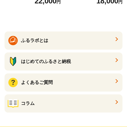
22,000
18,000
円
円
くら醤油漬け 鮭 鮭卵 ikura
テ 帆立 貝柱 ホタテ貝柱 大玉
醤油いくら 冷凍いくら いく
大粒 北海道 別海 野付 ふるさ
ら北海道 醤油鮭いくら 人気
と納税）
大好評品 北海道 白糠町
ふるラボとは
はじめてのふるさと納税
よくあるご質問
コラム