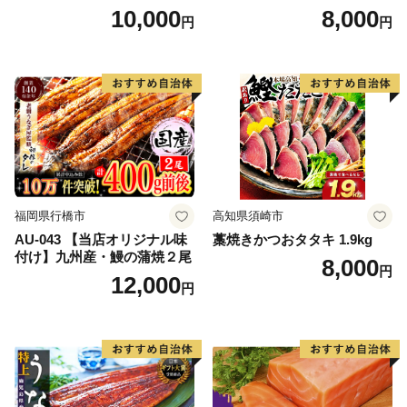
帆立 貝柱 海鮮 魚介類 刺身
10,000
8,000
円
円
大粒 天然 海鮮 ランキング 大
人気 人気 おすすめ 訳あり ）
福岡県行橋市
高知県須崎市
AU-043 【当店オリジナル味
藁焼きかつおタタキ 1.9kg
付け】九州産・鰻の蒲焼２尾
8,000
円
12,000
円