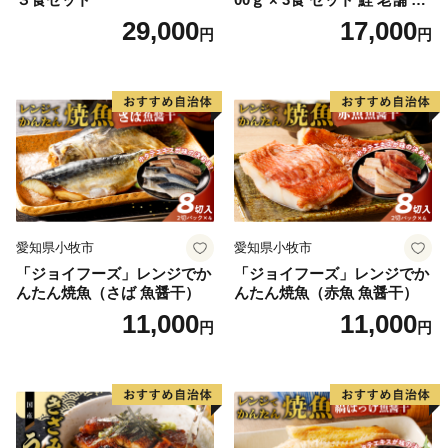
速冷凍 レンチン 時短 簡単調
29,000
17,000
円
円
理 食品 加工品 海鮮 手作り
ほくほく ご飯 お弁当 おにぎ
り お茶漬け お取り寄せ お取
り寄せグルメ 愛知県 小牧市
送料無料
愛知県小牧市
愛知県小牧市
「ジョイフーズ」レンジでか
「ジョイフーズ」レンジでか
んたん焼魚（さば 魚醤干）
んたん焼魚（赤魚 魚醤干）
11,000
11,000
円
円