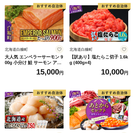
北海道白糠町
北海道白糠町
大人気 エンペラーサーモン 9
【訳あり】塩たらこ切子 1.6k
00g 小分け 鮭 サーモン アト
g (400g×4)
ランティックサーモン 水産
15,000
10,000
円
円
庁長官賞 受賞 さけ シャケ し
ゃけ sake カルパッチョ ソテ
ー レアステーキ 人気 高級 大
満足 美味しい 贈答 生食用 刺
身 お刺身 刺し身 魚介類 海鮮
冷凍 厚切り 薄切り ふるさと
納税 ふるさとチョイス チョ
イス 北海道 白糠町