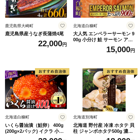
鹿児島県大崎町
北海道白糠町
鹿児島県産うなぎ長蒲焼4尾
大人気 エンペラーサーモン 9
00g 小分け 鮭 サーモン アト
22,000
円
ランティックサーモン 水産
15,000
円
庁長官賞 受賞 さけ シャケ し
ゃけ sake カルパッチョ ソテ
ー レアステーキ 人気 高級 大
満足 美味しい 贈答 生食用 刺
身 お刺身 刺し身 魚介類 海鮮
冷凍 厚切り 薄切り ふるさと
納税 ふるさとチョイス チョ
イス 北海道 白糠町
北海道白糠町
北海道別海町
いくら醤油漬（鮭卵） 400g
北海道 野付産 冷凍 ホタテ 貝
(200g×2パック) イクラ 小分
柱 ジャンボホタテ500g 濃厚
け いくら醤油漬 鮭いくら い
な旨味と甘み （ほたて ホタ