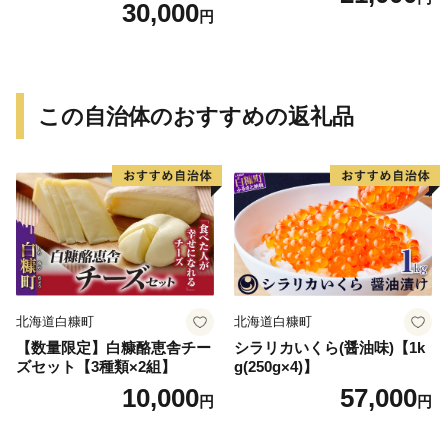
塩釜焼き 塩釜 魚 魚介類 海鮮
30,000
円
祝い事 お祝い ハレの日 食品
冷蔵 宝水産 国産 由良半島 愛
媛県【えひめの町（超）推
し！（愛南町）】(295)
この自治体のおすすめの返礼品
北海道白糠町
北海道白糠町
【数量限定】白糠酪恵舎チー
シラリカいくら(醤油味)【1k
ズセット【3種類×2組】
g(250g×4)】
10,000
57,000
円
円