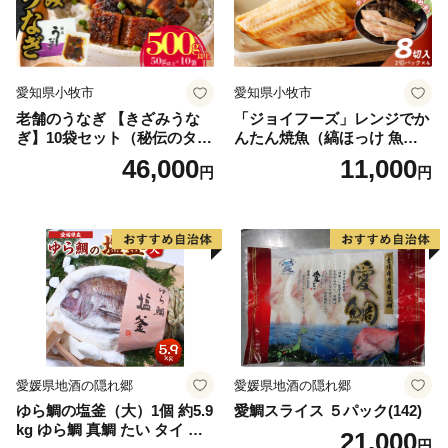
愛知県小牧市
愛知県小牧市
老舗のうなぎ 【きざみうな
「ジョイフーズ」レンジでか
ぎ】10袋セット（秘伝のタレ
んたん焼魚（縞ほっけ 魚醤
付）
干）
46,000
11,000
円
円
愛媛県地酒の隠れ郷
愛媛県地酒の隠れ郷
ゆら鯛の塩釜（大）1個 約5.9
愛鯛スライス ５パック(142)
kg ゆら鯛 真鯛 たい タイ 鯛
21,000
円