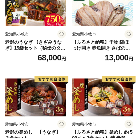
愛知県小牧市
愛知県小牧市
老舗のうなぎ 【きざみうな
【ふるさと納税】干物 縞ほ
ぎ】15袋セット（秘伝のタレ
っけ開き 赤魚開き さばの開
付）
き 魚醤干し 3種 セット 詰め
68,000
13,000
円
円
合わせ 魚 おかず 肉厚 おいし
い さば 赤魚 縞ホッケ ジョイ
フーズ 魚貝類 お取り寄せ お
取り寄せグルメ 魚醤 ナンプ
ラー 愛知県 小牧市 冷凍 送料
無料
愛知県小牧市
愛知県小牧市
老舗の釜めし 【うなぎ】
【ふるさと納税】釜めし 約 5
３食セット
00ｇ × 3食 セット 鮭 老舗 急