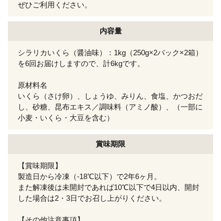
ぜひご利用ください。
内容量
シラリカいくら（醤油味）：1kg（250g×2パック×2箱）
を6回お届けしますので、計6kgです。
原材料名
いくら（さけ卵）、しょうゆ、みりん、食塩、かつおだ
し、砂糖、昆布エキス／調味料（アミノ酸）、（一部に
小麦・いくら・大豆を含む）
賞味期限
【賞味期限】
製造日から冷凍（-18℃以下）で2年6ヶ月。
また解凍後は未開封であれば10℃以下で4日以内、開封
した場合は2・3日でお召し上がりください。
【その他注意事項】