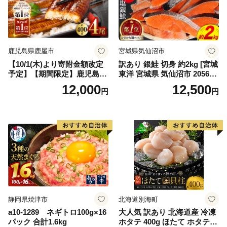
鹿児島県鹿屋市
宮城県気仙沼市
【10/1(木)より寄附金額改定
訳あり 銀鮭 切身 約2kg [宮城
予定】【期間限定】鹿児島県
東洋 宮城県 気仙沼市 205649
大隅産うなぎ蒲焼4尾（400
91] 鮭 魚介類 海鮮 訳アリ 規
12,000
12,500
円
円
g） KN007-023
格外 不揃い さけ サケ 鮭切身
シャケ 切り身 冷凍 家庭用 お
かず 弁当 支援 サーモン 銀鮭
切り身 魚 わけあり
静岡県焼津市
北海道別海町
a10-1289 ネギトロ100g×16
大人気 訳あり 北海道産 冷凍
パック 合計1.6kg
ホタテ 400g ほたて ホタテ