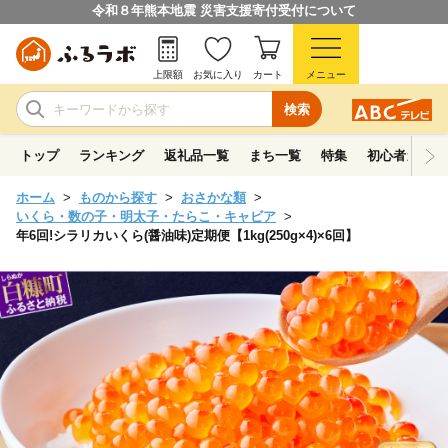
令和８年熊本地震 災害支援寄付受付について
上限額
お気に入り
カート
メニュー
検索
トップ
ランキング
返礼品一覧
まち一覧
特集
初心者ガイド
ホーム
ものから探す
おさかな類
いくら・数の子・明太子・たらこ・キャビア
年6回!シラリカいくら(醤油味)定期便【1kg(250g×4)×6回】