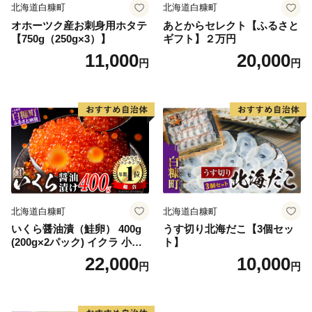
北海道白糠町
北海道白糠町
オホーツク産お刺身用ホタテ
あとからセレクト【ふるさと
【750g（250g×3）】
ギフト】２万円
11,000
20,000
円
円
北海道白糠町
北海道白糠町
いくら醤油漬（鮭卵） 400g
うす切り北海だこ【3個セッ
(200g×2パック) イクラ 小分
ト】
け いくら醤油漬 鮭いくら い
22,000
10,000
円
円
くら醤油漬け 鮭 鮭卵 ikura
醤油いくら 冷凍いくら いく
ら北海道 醤油鮭いくら 人気
大好評品 北海道 白糠町