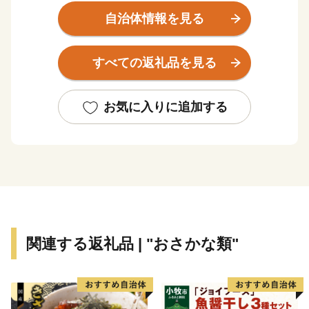
り、１年を通じて様々な海産物が獲れるもので、特にし
自治体情報を見る
しゃもや毛がに、柳だこ、鮭、つぶ貝は築地市場を始め
とし全国から引き合いがあります。
すべての返礼品を見る
恵まれた漁場にある本町は水産物だけでも十分すぎるく
らいですが、山に目を向けると、また様々なものがあり
ます。
お気に入りに追加する
しそを使った焼酎と言えば今や全国区の『しそ焼酎鍛高
譚』のしそをはじめ、イタリアンチーズや羊肉、ヨーロ
ッパでは特別な日の高級食材として愛されている鹿肉。
このように本町は、海を見ても山を見ても豊富な食材に
あふれています。
「寄附金の使いみち」についてご意向に沿うようでした
関連する返礼品 | "おさかな類"
ら、ふるさと納税を通じまして本町のまちづくりを応援
していただき、「ふるさと白糠」の魅力をさらに知って
いただければ幸いに存じます。