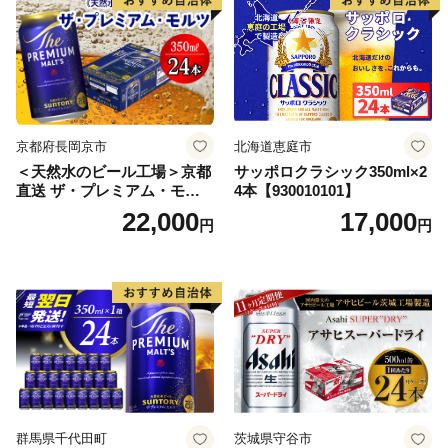
【07214-0206】
京都府長岡京市
北海道恵庭市
＜天然水のビール工場＞京都
サッポロクラシック350ml×2
直送 ザ・プレミアム・モル
4本【930010101】
ツ 350ml×24本 プレモル [149
22,000
17,000
円
円
5]
群馬県千代田町
茨城県守谷市