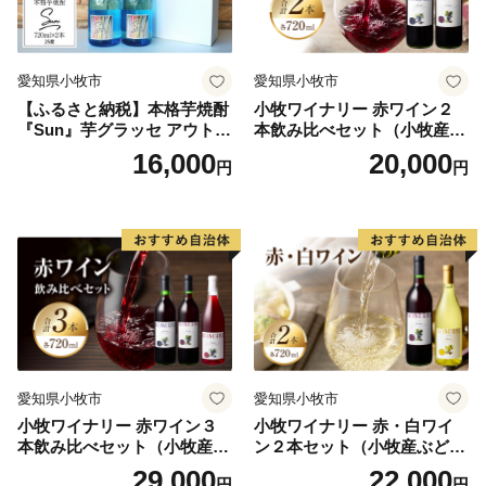
キング」では2020年~2024年の5年連続で全国1位となり
ました。
愛知県小牧市
愛知県小牧市
信州の自然豊かな環境に触れ癒されてください！
【ふるさと納税】本格芋焼酎
小牧ワイナリー 赤ワイン２
『Sun』芋グラッセ アウトド
本飲み比べセット（小牧産ぶ
ア ソロキャンプ ベランピン
どう100％使用）
16,000
20,000
円
円
グ 巣ごもり 就労支援
愛知県小牧市
愛知県小牧市
小牧ワイナリー 赤ワイン３
小牧ワイナリー 赤・白ワイ
本飲み比べセット（小牧産ぶ
ン２本セット（小牧産ぶどう
どう100％使用）
100％使用）
29,000
22,000
円
円