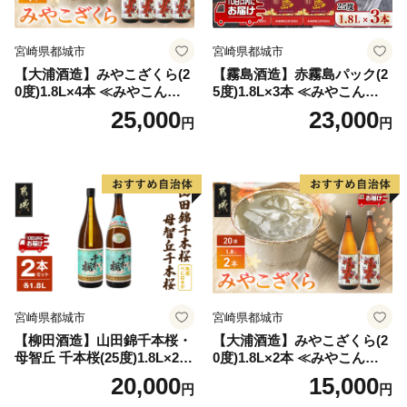
宮崎県都城市
宮崎県都城市
【大浦酒造】みやこざくら(2
【霧島酒造】赤霧島パック(2
0度)1.8L×4本 ≪みやこんじょ
5度)1.8L×3本 ≪みやこんじょ
特急便≫_AD-0771
特急便≫_23-07-K03P-1800-3
25,000
23,000
円
円
-Q
宮崎県都城市
宮崎県都城市
【柳田酒造】山田錦千本桜・
【大浦酒造】みやこざくら(2
母智丘 千本桜(25度)1.8L×2本
0度)1.8L×2本 ≪みやこんじょ
≪みやこんじょ特急便≫_AC
特急便≫_MJ-0771
20,000
15,000
円
円
-0751