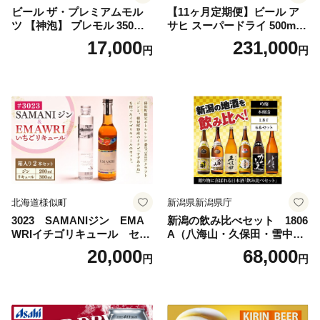
ビール ザ・プレミアムモル
【11ヶ月定期便】ビール ア
ツ 【神泡】 プレモル 350ml
サヒ スーパードライ 500ml 2
× 24本 サントリー〈天然水の
4本 1ケース×11ヶ月 | アサヒ
17,000
231,000
円
円
ビール工場〉群馬※沖縄・離
ビール 究極の辛口 酒 お酒 ア
島地域へのお届け不可
ルコール 生ビール Asahi ア
サヒビール スーパードライ s
uper dry 11回 缶ビール 缶 ギ
フト 内祝い 茨城県守谷市 送
料無料
北海道様似町
新潟県新潟県庁
3023 SAMANIジン EMA
新潟の飲み比べセット 1806
WRIイチゴリキュール セッ
A（八海山・久保田・雪中
ト（箱入り）【大人の味 酒
梅・越乃寒梅・かたふね・千
20,000
68,000
円
円
お酒 洋酒 スピリッツ クラフ
代の光）
トジン 国産 sake SAKE gin
GIN liqueur LIQUEUR お酒
セット 詰め合わせ カクテル
ソーダ割り アルコール ロッ