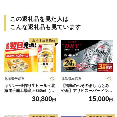
この返礼品を見た人は
こんな返礼品も見ています
北海道千歳市
福島県本宮市
キリン一番搾り生ビール＜北
【福島のへそのまち もとみ
海道千歳工場産＞350ml（24
や産】アサヒスーパードライ
本） 2ケース
350ml×24本 合計8.4L 1ケー
30,800
15,000
円
円
ス アルコール度数5% 缶ビー
ル お酒 ビール アサヒ スーパ
ードライ super dry 24缶 辛
口 送料無料 カメイ 本宮市