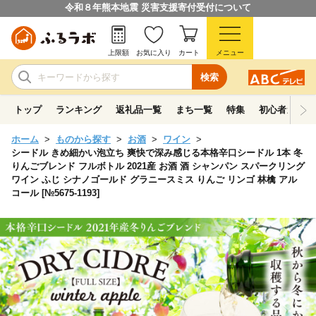
令和８年熊本地震 災害支援寄付受付について
上限額
お気に入り
カート
メニュー
検索
トップ
ランキング
返礼品一覧
まち一覧
特集
初心者ガイド
ホーム
ものから探す
お酒
ワイン
シードル きめ細かい泡立ち 爽快で深み感じる本格辛口シードル 1本 冬
りんごブレンド フルボトル 2021産 お酒 酒 シャンパン スパークリング
ワイン ふじ シナノゴールド グラニースミス りんご リンゴ 林檎 アル
コール [№5675-1193]