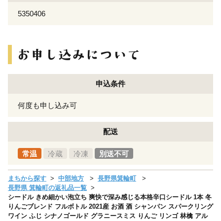
5350406
申込条件
何度も申し込み可
配送
常温
冷蔵
冷凍
別送不可
まちから探す
中部地方
長野県箕輪町
長野県 箕輪町の返礼品一覧
シードル きめ細かい泡立ち 爽快で深み感じる本格辛口シードル 1本 冬
りんごブレンド フルボトル 2021産 お酒 酒 シャンパン スパークリング
ワイン ふじ シナノゴールド グラニースミス りんご リンゴ 林檎 アル