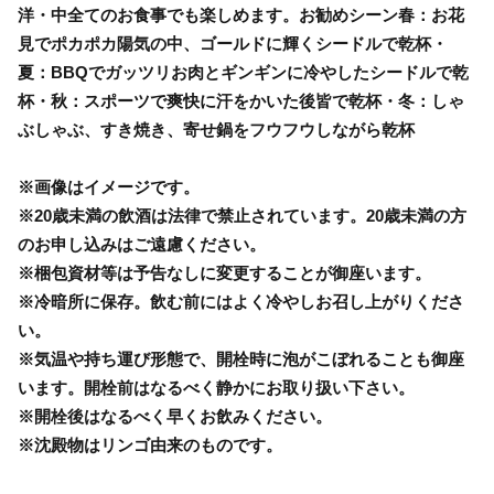
洋・中全てのお食事でも楽しめます。お勧めシーン春：お花
見でポカポカ陽気の中、ゴールドに輝くシードルで乾杯・
夏：BBQでガッツリお肉とギンギンに冷やしたシードルで乾
杯・秋：スポーツで爽快に汗をかいた後皆で乾杯・冬：しゃ
ぶしゃぶ、すき焼き、寄せ鍋をフウフウしながら乾杯
※画像はイメージです。
※20歳未満の飲酒は法律で禁止されています。20歳未満の方
のお申し込みはご遠慮ください。
※梱包資材等は予告なしに変更することが御座います。
※冷暗所に保存。飲む前にはよく冷やしお召し上がりくださ
い。
※気温や持ち運び形態で、開栓時に泡がこぼれることも御座
います。開栓前はなるべく静かにお取り扱い下さい。
※開栓後はなるべく早くお飲みください。
※沈殿物はリンゴ由来のものです。