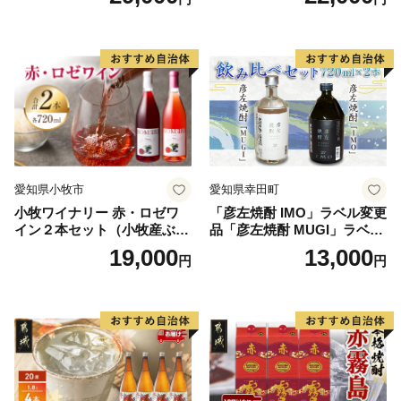
愛知県小牧市
愛知県幸田町
小牧ワイナリー 赤・ロゼワ
「彦左焼酎 IMO」ラベル変更
イン２本セット（小牧産ぶど
品「彦左焼酎 MUGI」ラベル
う100％使用）
変更品 飲み比べ セット 合計
19,000
13,000
円
円
2本 720ml×各1本 25度 焼酎
お酒 麦焼酎 芋焼酎