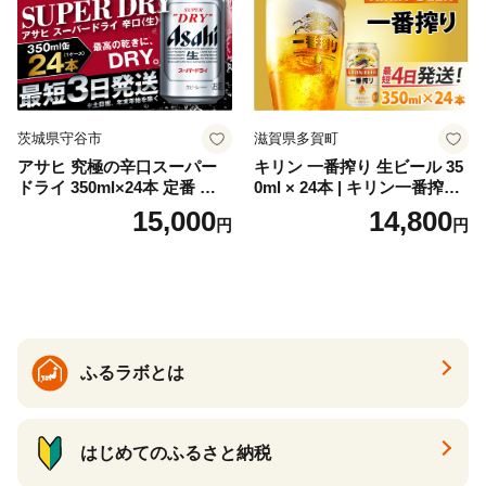
ク ソーダ ジントニック 】
茨城県守谷市
滋賀県多賀町
アサヒ 究極の辛口スーパー
キリン 一番搾り 生ビール 35
ドライ 350ml×24本 定番 ビー
0ml × 24本 | キリン一番搾り
ル 缶ビール 酒 お酒 アルコー
キリンビール 一番搾り ビー
15,000
14,800
円
円
ル 辛口
ル 24缶 きりんいちばんしぼ
り キリン一番搾り びーる 1
ケース 24缶 24本 キリン一番
搾り KIRIN きりん 麒麟 キリ
ン一番搾り いちばんしぼり
キリン一番搾り 父の日 ちち
の日
ふるラボとは
はじめてのふるさと納税