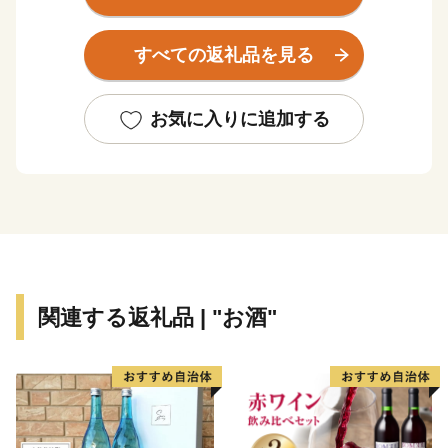
また、町のどこにいても中心部まで車で10分ほどでいけ
るため、生活するのに困ることが少ないです。
すべての返礼品を見る
そんな箕輪町の観光は”赤そば”と”紅葉”です。
赤そばと聞くと麺が赤いと思われますが、麺の色は普通
お気に入りに追加する
のそばと変わりません。
実は、赤いのはそばの花です。通常のそばの花は白いの
ですが、箕輪町の赤そばは赤く、秋になるとピンク色の
花が一面に咲き誇る「赤そばの里」が有名です。
※ヘッダーの写真が赤そばの里です
そしてなんといっても秋の訪れを町に知らせる紅葉は見
関連する返礼品 | "お酒"
ものです
町内にある箕輪ダム周辺にはなんと約10,000本ものもみ
じが植えられており、毎年町外からも多くの人が訪れる
観光スポットです
また、じゃらんnet「全国のおすすめ紅葉スポットラン