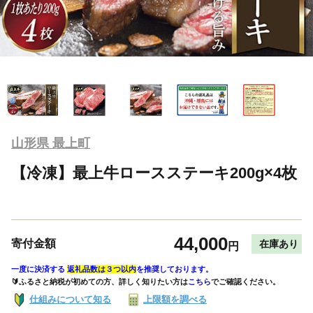
山形県 最上町
【冷凍】最上牛ロースステーキ200g×4枚
44,000
寄付金額
在庫あり
円
一度に決済する
返礼品数は３つ以内
を推奨しております。
🔰ふるさと納税が初めての方、詳しく知りたい方は
こちら
でご確認ください。
仕組みについて知る
上限額を調べる