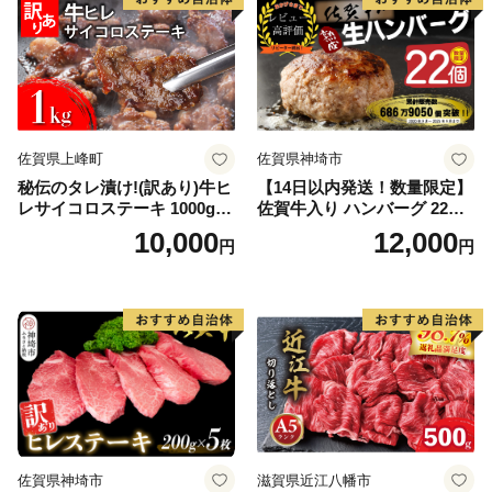
佐賀県上峰町
佐賀県神埼市
秘伝のタレ漬け!(訳あり)牛ヒ
【14日以内発送！数量限定】
レサイコロステーキ 1000g
佐賀牛入り ハンバーグ 22個
【B-1098-AS】
2.6kg(120g×22個)【佐賀牛
10,000
12,000
円
円
黒毛和牛 ブランド牛 九州 ハ
ンバーグ 牛肉 豚肉 国産 お弁
当 おかず 惣菜 おすすめ 人
気】(H083106)
佐賀県神埼市
滋賀県近江八幡市