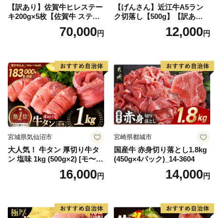
【訳あり】佐賀牛ヒレステー
【げんさん】近江牛A5ラン
キ200g×5枚【佐賀牛 ステー
ク切落し【500g】【訳あり】
キ ブランド肉 ヒレ肉 フィレ
【DG12W】
70,000
12,000
円
円
肉 ジューシー ヘルシー】(H0
65175)
宮城県気仙沼市
宮崎県都城市
大人気！ 牛タン 厚切り牛タ
国産牛 赤身切り落とし1.8kg
ン 塩味 1kg (500g×2) [モ〜ラ
(450g×4パック)_14-3604
ンド 宮城県 気仙沼市 205646
16,000
14,000
円
円
60] 肉 牛肉 精肉 牛たん 牛タ
ン塩 牛たん塩 冷凍 焼肉 BB
Q アウトドア バーベキュー
厚切り タン