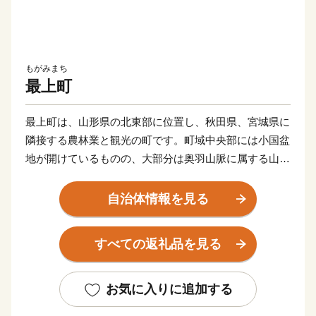
もがみまち
最上町
最上町は、山形県の北東部に位置し、秋田県、宮城県に
隣接する農林業と観光の町です。町域中央部には小国盆
地が開けているものの、大部分は奥羽山脈に属する山
岳・丘陵地帯で、最北端には標高1,365ｍの神室山、最
南端には1,075ｍの扇山がそびえています。気候的には
自治体情報を見る
寒冷多雨で、夏季には東風が吹き抜け、冬季は多雪。四
方が山々によってさえぎられているため、かつては“小
すべての返礼品を見る
国”と呼ばれ、一つの独立圏を形成してきました。基幹
産業は稲作を中心とした農業で、畜産や園芸を組み合わ
せた複合経営が進められています。また豊富な森林資源
お気に入りに追加する
を活用した木質バイオマス事業が、雇用の創出や産業の