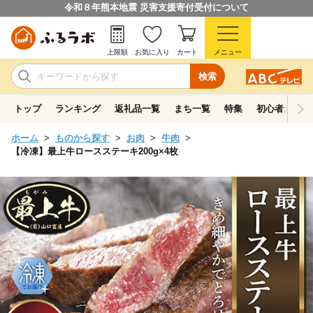
令和８年熊本地震 災害支援寄付受付について
上限額
お気に入り
カート
メニュー
検索
トップ
ランキング
返礼品一覧
まち一覧
特集
初心者ガイド
ホーム
ものから探す
お肉
牛肉
【冷凍】最上牛ロースステーキ200g×4枚