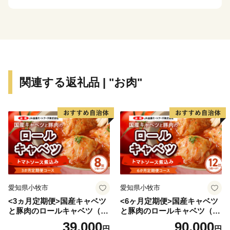
振興にもつながっており、平成27年度には、国の「バイ
オマス産業都市構想」の認定を受け、今後もさらなる発
展が期待されています。加えて、温泉や農林業体験など
を利用した観光にも力を入れており、県内外から多くの
観光客が訪れています。
関連する返礼品 | "お肉"
愛知県小牧市
愛知県小牧市
<3ヵ月定期便>国産キャベツ
<6ヶ月定期便>国産キャベツ
と豚肉のロールキャベツ（4P
と豚肉のロールキャベツ（6P
入り）
入り）
39,000
90,000
円
円