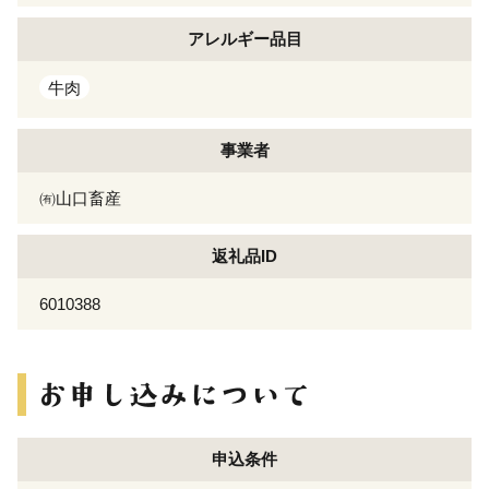
アレルギー
品目
牛肉
事業者
㈲山口畜産
返礼品ID
6010388
申込条件