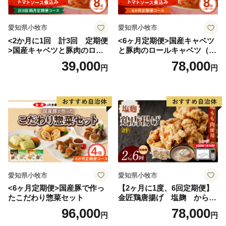
愛知県小牧市
愛知県小牧市
<2か月に1回 計3回 定期便
<6ヶ月定期便>国産キャベツ
>国産キャベツと豚肉のロー
と豚肉のロールキャベツ（4P
ルキャベツ（4P入り）
入り）
39,000
78,000
円
円
愛知県小牧市
愛知県小牧市
<6ヶ月定期便>国産豚で作っ
【2ヶ月に1度、6回定期便】
たこだわり惣菜セット
金匠鶏唐揚げ 塩麹 からあ
げ
96,000
78,000
円
円