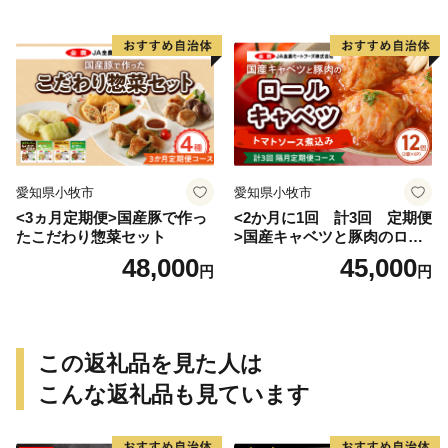
愛知県小牧市
愛知県小牧市
<3ヵ月定期便>国産豚で作っ
<2か月に1回 計3回 定期便
たこだわり惣菜セット
>国産キャベツと豚肉のロー
ルキャベツ（6P入り）
48,000
45,000
円
円
この返礼品を見た人は
こんな返礼品も見ています