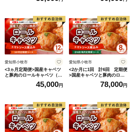
愛知県小牧市
愛知県小牧市
<3ヵ月定期便>国産キャベツ
<2か月に1回 計6回 定期便
と豚肉のロールキャベツ（6P
>国産キャベツと豚肉のロー
入り）
ルキャベツ（4P入り）
45,000
78,000
円
円