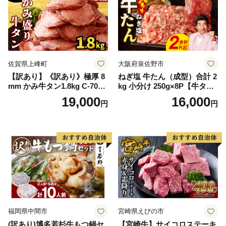
佐賀県上峰町
大阪府泉佐野市
【訳あり】《訳あり》極厚 8
ねぎ塩 牛たん（成型）合計 2
mm かみ牛タン1.8kg C-709-
kg 小分け 250g×8P【牛タン
AS
牛肉 焼肉用 薄切り 訳あり サ
19,000
16,000
円
円
イズ不揃い】
福岡県中間市
宮崎県えびの市
(訳あり)博多若杉牛もつ鍋セ
【宮崎牛】サイコロステーキ