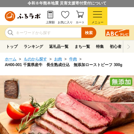
令和８年熊本地震 災害支援寄付受付について
上限額
お気に入り
カート
メニュー
検索
トップ
ランキング
返礼品一覧
まち一覧
特集
初心者ガイド
ホーム
ものから探す
お肉
牛肉
AH00-001 千葉県産牛 長生熟成仕込 無添加ローストビーフ 300g