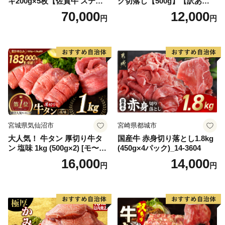
キ200g×5枚【佐賀牛 ステー
ク切落し【500g】【訳あり】
キ ブランド肉 ヒレ肉 フィレ
【DG12W】
70,000
12,000
円
円
肉 ジューシー ヘルシー】(H0
65175)
宮城県気仙沼市
宮崎県都城市
大人気！ 牛タン 厚切り牛タ
国産牛 赤身切り落とし1.8kg
ン 塩味 1kg (500g×2) [モ〜ラ
(450g×4パック)_14-3604
ンド 宮城県 気仙沼市 205646
16,000
14,000
円
円
60] 肉 牛肉 精肉 牛たん 牛タ
ン塩 牛たん塩 冷凍 焼肉 BB
Q アウトドア バーベキュー
厚切り タン