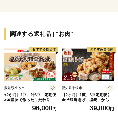
り、首都圏の海浜レクリエーション地として知られ、夏
季には海水浴客でにぎわいをみせています。
こうした恵まれた条件を活かし、将来に向けて着実な発
展をめざしていくため、長生村では平成11年度から都市
計画制度を導入し、計画的な市街地の誘導を図り、調和
関連する返礼品 | "お肉"
のとれた活力ある利便性の高いまちづくりを進めていま
す。
愛知県小牧市
愛知県小牧市
<2か月に1回 計6回 定期便
【2ヶ月に1度、3回定期便】
>国産豚で作ったこだわり惣
金匠鶏唐揚げ 塩麹 からあ
菜セット
げ
96,000
39,000
円
円