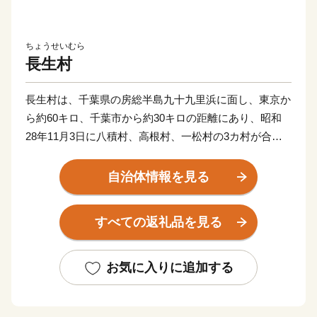
ちょうせいむら
長生村
長生村は、千葉県の房総半島九十九里浜に面し、東京か
ら約60キロ、千葉市から約30キロの距離にあり、昭和
28年11月3日に八積村、高根村、一松村の3カ村が合併
して誕生しました。現在の村域は、東西7.4キロ、南北
6.0キロで、面積は28.25平方キロ。太平洋の黒潮による
自治体情報を見る
影響を受けて、年間を通して温暖な気候です。
産業は、温暖な気候と平たんな地形を活用して、稲作や
すべての返礼品を見る
野菜栽培、酪農などのほか、九十九里浜での沿岸漁業を
中心に発展してきましたが、昭和57年に西部地区に工業
団地が開設されたことにより、工業生産が飛躍的に伸び
お気に入りに追加する
ています。
また、美しい海岸一帯は県立九十九里自然公園内にあ