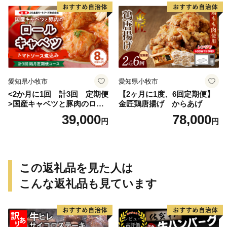
愛知県小牧市
愛知県小牧市
<2か月に1回 計3回 定期便
【2ヶ月に1度、6回定期便】
>国産キャベツと豚肉のロー
金匠鶏唐揚げ からあげ
ルキャベツ（4P入り）
39,000
78,000
円
円
この返礼品を見た人は
こんな返礼品も見ています