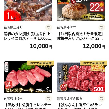
佐賀県上峰町
佐賀県神埼市
秘伝のタレ漬け!(訳あり)牛ヒ
【14日以内発送！数量限定】
レサイコロステーキ 1000g
佐賀牛入り ハンバーグ 22個
【B-1098-AS】
2.6kg(120g×22個)【佐賀牛
10,000
12,000
円
円
黒毛和牛 ブランド牛 九州 ハ
ンバーグ 牛肉 豚肉 国産 お弁
当 おかず 惣菜 おすすめ 人
気】(H083106)
佐賀県神埼市
滋賀県近江八幡市
【訳あり】佐賀牛ヒレステー
【げんさん】近江牛A5ラン