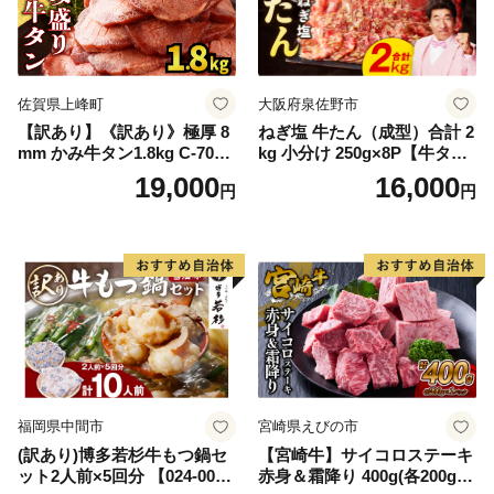
佐賀県上峰町
大阪府泉佐野市
【訳あり】《訳あり》極厚 8
ねぎ塩 牛たん（成型）合計 2
mm かみ牛タン1.8kg C-709-
kg 小分け 250g×8P【牛タン
AS
牛肉 焼肉用 薄切り 訳あり サ
19,000
16,000
円
円
イズ不揃い】
福岡県中間市
宮崎県えびの市
(訳あり)博多若杉牛もつ鍋セ
【宮崎牛】サイコロステーキ
ット2人前×5回分 【024-002
赤身＆霜降り 400g(各200g×