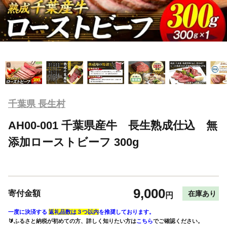
千葉県 長生村
AH00-001 千葉県産牛 長生熟成仕込 無
添加ローストビーフ 300g
9,000
寄付金額
在庫あり
円
一度に決済する
返礼品数は３つ以内
を推奨しております。
🔰ふるさと納税が初めての方、詳しく知りたい方は
こちら
でご確認ください。