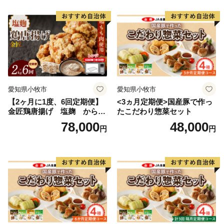
愛知県小牧市
愛知県小牧市
【2ヶ月に1度、6回定期便】
<3ヵ月定期便>国産豚で作っ
金匠鶏唐揚げ 塩麹 からあ
たこだわり惣菜セット
げ
78,000
48,000
円
円