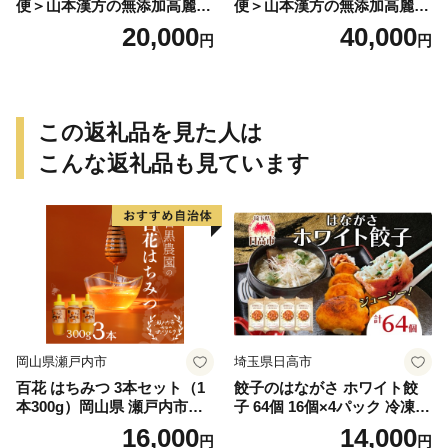
便＞山本漢方の無添加高麗人
便＞山本漢方の無添加高麗人
参粒
参粒
20,000
40,000
円
円
この返礼品を見た人は
こんな返礼品も見ています
岡山県瀬戸内市
埼玉県日高市
百花 はちみつ 3本セット（1
餃子のはながさ ホワイト餃
本300g）岡山県 瀬戸内市産
子 64個 16個×4パック 冷凍
石黒農園 ヨーグルト パン 砂
中華 点心 B級グルメ ご当地
16,000
14,000
円
円
糖の代わり 香り高い いい香
野菜 おつまみ おかず 簡単調