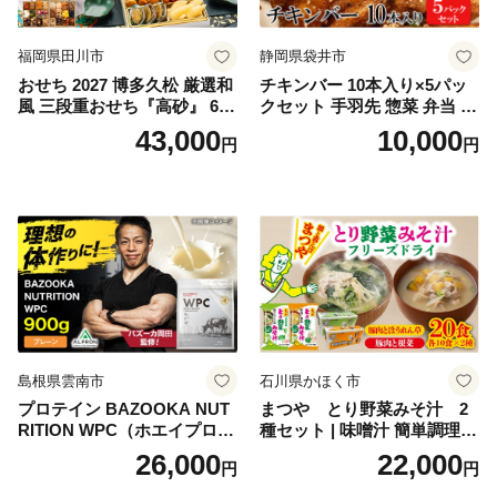
福岡県田川市
静岡県袋井市
おせち 2027 博多久松 厳選和
チキンバー 10本入り×5パッ
風 三段重おせち『高砂』 6.5
クセット 手羽先 惣菜 弁当 お
寸 3段重 2～3人前 おせち料
かず お酒 おつまみ ギフト キ
43,000
10,000
円
円
理 重箱 お正月 冷凍おせち 縁
ャンプ アウトドア キャンプ
起物 祝箸付 福岡 お節 オセチ
飯 保存食 非常食 鶏肉 肉 お
oseti osechi お祝い 迎春おせ
肉 鶏 人気 厳選 静岡県袋井市
ち 本格おせち おせち予約 年
末 年始 お取り寄せ 新春 贅沢
おせち こだわりおせち 惣菜
老舗おせち ふるさと納税お
せち 御節 お節料理 正月 調理
不要 おせち料理2027
島根県雲南市
石川県かほく市
プロテイン BAZOOKA NUT
まつや とり野菜みそ汁 2
RITION WPC（ホエイプロテ
種セット | 味噌汁 簡単調理
イン）＜プレーン＞ 900g｜
お味噌 おみそ みそ とり野菜
26,000
22,000
円
円
バズーカ岡田監修・植物由来
時短料理 時短ごはん ご当地
の甘味料使用・国内製造 島
フリーズドライ