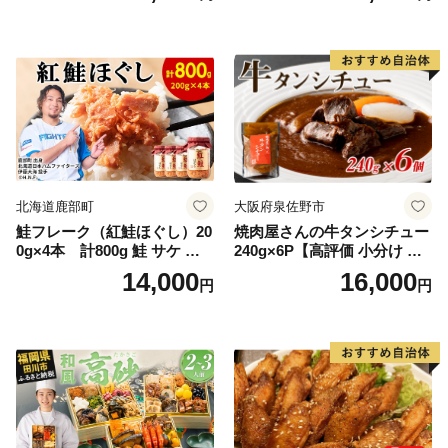
り 季節の花の蜜 トンガリ容
理 時短 リピート 保存 豚肉
器入り
特製 ポーク 大きめ ジューシ
ー ギフト お取り寄せ 日高市
北海道鹿部町
大阪府泉佐野市
鮭フレーク（紅鮭ほぐし）20
焼肉屋さんの牛タンシチュー
0g×4本 計800g 鮭 サケ 鮭
240g×6P【高評価 小分け 惣
ほぐし サケフレーク シャケ
菜 牛たん 一人暮らし 冷凍】
14,000
16,000
円
円
フレーク 鮭フレーク