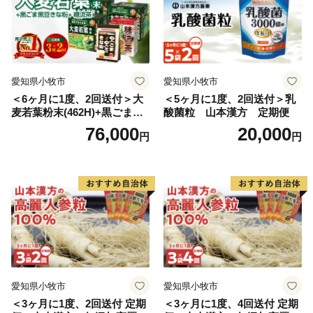
愛知県小牧市
愛知県小牧市
＜6ヶ月に1度、2回送付＞大
＜5ヶ月に1度、2回送付＞乳
麦若葉粉末(462H)+黒ごま黒
酸菌粒 山本漢方 定期便
豆きな粉+ 糖流茶 山本漢
76,000
20,000
円
円
方 定期便
愛知県小牧市
愛知県小牧市
＜3ヶ月に1度、2回送付 定期
＜3ヶ月に1度、4回送付 定期