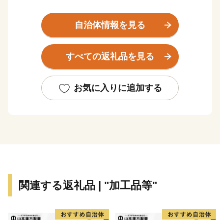
5千円以上のふるさと納税（寄附）をしていただいた方
には、心ばかりの返礼品を差し上げております。
自治体情報を見る
この機会にぜひ浦添市の魅力を感じていただけると幸い
です。
すべての返礼品を見る
【ご注意】
・特典の送付は浦添市外在住の方に限らせていただきま
お気に入りに追加する
す。
・返礼品のお届けには1～2ヶ月程度かかることがありま
す。
・寄附につきましては、年度内の回数制限は現在設けて
おりません。
・返礼品の写真はイメージです。
関連する返礼品 | "加工品等"