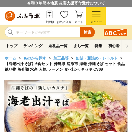
令和８年熊本地震 災害支援寄付受付について
上限額
お気に入り
カート
メニュー
検索
トップ
ランキング
返礼品一覧
まち一覧
特集
初心者ガイド
ホーム
ものから探す
加工品等
缶詰・瓶詰め・レトルト
【海老出汁そば】6食セット 沖縄県 浦添市 海老 沖縄そば セット 食品
練り物 魚介類 水産 人気 ラーメン 食べ比べ キセキ CV09