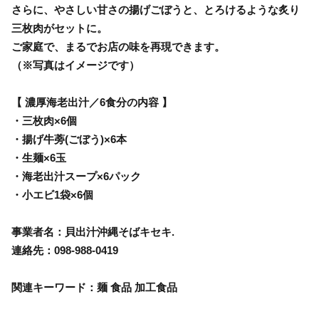
さらに、やさしい甘さの揚げごぼうと、とろけるような炙り
三枚肉がセットに。
ご家庭で、まるでお店の味を再現できます。
（※写真はイメージです）
【 濃厚海老出汁／6食分の内容 】
・三枚肉×6個
・揚げ牛蒡(ごぼう)×6本
・生麺×6玉
・海老出汁スープ×6パック
・小エビ1袋×6個
事業者名：貝出汁沖縄そばキセキ.
連絡先：098-988-0419
関連キーワード：麺 食品 加工食品