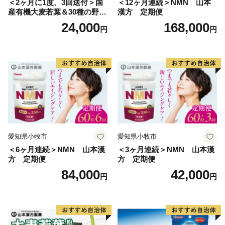
＜2ヶ月に1度、3回送付＞国
＜12ヶ月連続＞NMN 山本
産有機大麦若葉＆30種の野
漢方 定期便
菜 山本漢方 定期便
24,000
168,000
円
円
愛知県小牧市
愛知県小牧市
＜6ヶ月連続＞NMN 山本漢
＜3ヶ月連続＞NMN 山本漢
方 定期便
方 定期便
84,000
42,000
円
円