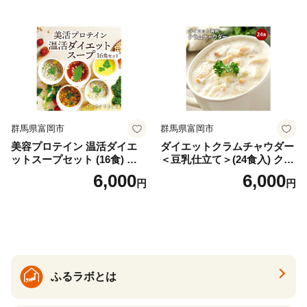
根県雲南市/株式会社アルプ
ロン [AIEN005]
群馬県富岡市
群馬県富岡市
美容プロテイン 温活ダイエ
ダイエットクラムチャウダー
ットスープセット (16食) 小
＜豆乳仕立て＞(24食入) クラ
分け スープ 食べ比べ セット
ムチャウダー 豆乳 ダイエッ
6,000
6,000
円
円
詰合せ クラムチャウダー チ
ト スープ プロテイン たんぱ
ゲ コーン ポタージュ トマト
く質 食物繊維 食品 F20E-799
温活 ダイエット 美容 プロテ
イン 食品 F20E-809
ふるラボとは