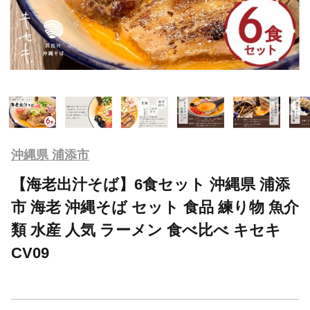
沖縄県 浦添市
【海老出汁そば】6食セット 沖縄県 浦添
市 海老 沖縄そば セット 食品 練り物 魚介
類 水産 人気 ラーメン 食べ比べ キセキ
CV09