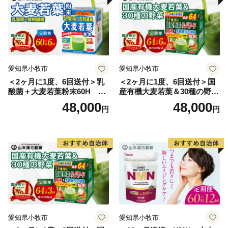
愛知県小牧市
愛知県小牧市
＜2ヶ月に1度、6回送付＞乳
＜2ヶ月に1度、6回送付＞国
酸菌＋大麦若葉粉末60H 山
産有機大麦若葉＆30種の野
本漢方 定期便
菜 山本漢方 定期便
48,000
48,000
円
円
愛知県小牧市
愛知県小牧市