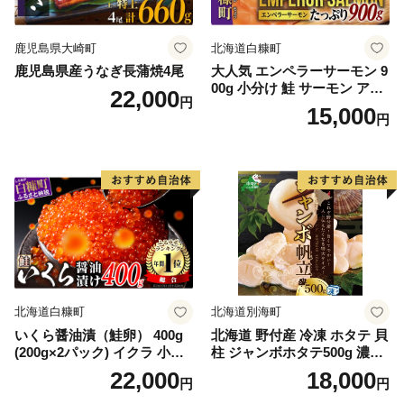
鹿児島県大崎町
北海道白糠町
鹿児島県産うなぎ長蒲焼4尾
大人気 エンペラーサーモン 9
00g 小分け 鮭 サーモン アト
22,000
円
ランティックサーモン 水産
15,000
円
庁長官賞 受賞 さけ シャケ し
ゃけ sake カルパッチョ ソテ
ー レアステーキ 人気 高級 大
満足 美味しい 贈答 生食用 刺
身 お刺身 刺し身 魚介類 海鮮
冷凍 厚切り 薄切り ふるさと
納税 ふるさとチョイス チョ
イス 北海道 白糠町
北海道白糠町
北海道別海町
いくら醤油漬（鮭卵） 400g
北海道 野付産 冷凍 ホタテ 貝
(200g×2パック) イクラ 小分
柱 ジャンボホタテ500g 濃厚
け いくら醤油漬 鮭いくら い
な旨味と甘み （ほたて ホタ
22,000
18,000
円
円
くら醤油漬け 鮭 鮭卵 ikura
テ 帆立 貝柱 ホタテ貝柱 大玉
醤油いくら 冷凍いくら いく
大粒 北海道 別海 野付 ふるさ