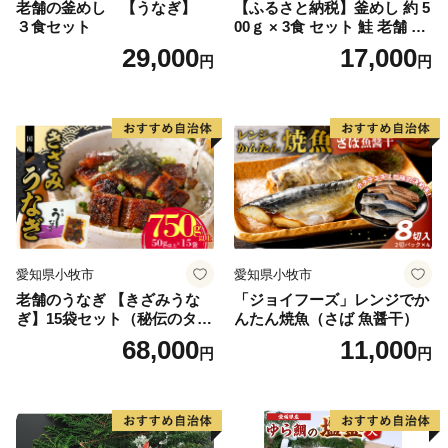
老舗の釜めし 【うなぎ】
【ふるさと納税】釜めし 約 5
３食セット
00ｇ × 3食 セット 鮭 老舗 急
速冷凍 レンチン 時短 簡単調
29,000
17,000
円
円
理 食品 加工品 海鮮 手作り
ほくほく ご飯 お弁当 おにぎ
り お茶漬け お取り寄せ お取
り寄せグルメ 愛知県 小牧市
送料無料
愛知県小牧市
愛知県小牧市
老舗のうなぎ 【きざみうな
「ジョイフーズ」レンジでか
ぎ】15袋セット（秘伝のタレ
んたん焼魚（さば 魚醤干）
付）
68,000
11,000
円
円