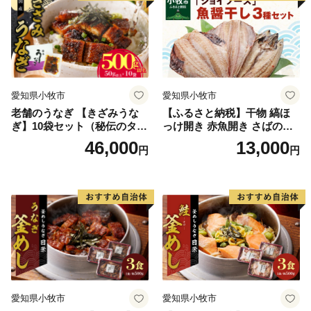
愛知県小牧市
愛知県小牧市
老舗のうなぎ 【きざみうな
【ふるさと納税】干物 縞ほ
ぎ】10袋セット（秘伝のタレ
っけ開き 赤魚開き さばの開
付）
き 魚醤干し 3種 セット 詰め
46,000
13,000
円
円
合わせ 魚 おかず 肉厚 おいし
い さば 赤魚 縞ホッケ ジョイ
フーズ 魚貝類 お取り寄せ お
取り寄せグルメ 魚醤 ナンプ
ラー 愛知県 小牧市 冷凍 送料
無料
愛知県小牧市
愛知県小牧市