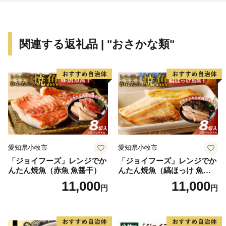
関連する返礼品 | "おさかな類"
愛知県小牧市
愛知県小牧市
「ジョイフーズ」レンジでか
「ジョイフーズ」レンジでか
んたん焼魚（赤魚 魚醤干）
んたん焼魚（縞ほっけ 魚醤
干）
11,000
11,000
円
円