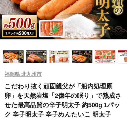
福岡県 北九州市
こだわり抜く頑固親父が「船内処理原
卵」を天然岩塩「2億年の眠り」で熟成さ
せた最高品質の辛子明太子 約500g 1パッ
ク 辛子明太子 辛子めんたいこ 明太子