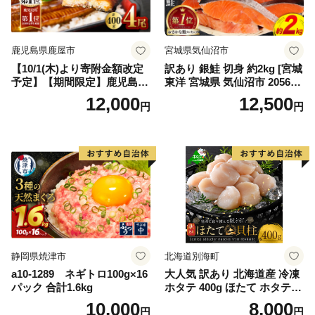
鹿児島県鹿屋市
宮城県気仙沼市
【10/1(木)より寄附金額改定
訳あり 銀鮭 切身 約2kg [宮城
予定】【期間限定】鹿児島県
東洋 宮城県 気仙沼市 205649
大隅産うなぎ蒲焼4尾（400
91] 鮭 魚介類 海鮮 訳アリ 規
12,000
12,500
円
円
g） KN007-023
格外 不揃い さけ サケ 鮭切身
シャケ 切り身 冷凍 家庭用 お
かず 弁当 支援 サーモン 銀鮭
切り身 魚 わけあり
静岡県焼津市
北海道別海町
a10-1289 ネギトロ100g×16
大人気 訳あり 北海道産 冷凍
パック 合計1.6kg
ホタテ 400g ほたて ホタテ
帆立 貝柱 海鮮 魚介類 刺身
10,000
8,000
円
円
大粒 天然 海鮮 ランキング 大