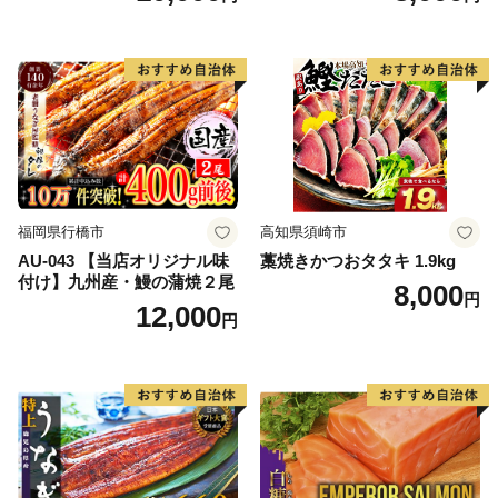
人気 人気 おすすめ 訳あり ）
福岡県行橋市
高知県須崎市
AU-043 【当店オリジナル味
藁焼きかつおタタキ 1.9kg
付け】九州産・鰻の蒲焼２尾
8,000
円
12,000
円