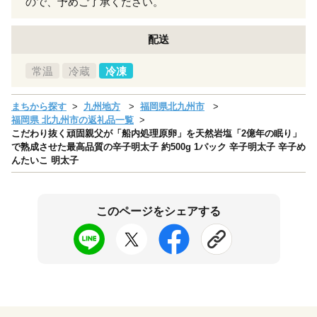
ので、予めご了承ください。
配送
常温
冷蔵
冷凍
まちから探す
九州地方
福岡県北九州市
福岡県 北九州市の返礼品一覧
こだわり抜く頑固親父が「船内処理原卵」を天然岩塩「2億年の眠り」
で熟成させた最高品質の辛子明太子 約500g 1パック 辛子明太子 辛子め
んたいこ 明太子
このページをシェアする