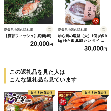
愛媛県地酒の隠れ郷
愛媛県地酒の隠れ郷
【愛育フィッシュ】真鯛(45)
ゆら鯛の塩釜（大）1個 約5.9
kg ゆら鯛 真鯛 たい タイ 鯛
20,000
円
塩釜焼き 塩釜 魚 魚介類 海鮮
30,000
円
祝い事 お祝い ハレの日 食品
冷蔵 宝水産 国産 由良半島 愛
媛県【えひめの町（超）推
し！（愛南町）】(295)
この返礼品を見た人は
こんな返礼品も見ています