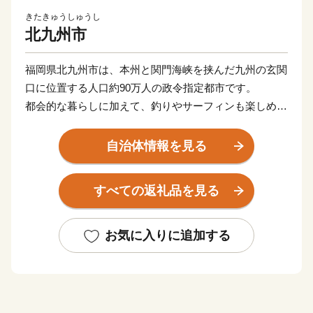
きたきゅうしゅうし
北九州市
福岡県北九州市は、本州と関門海峡を挟んだ九州の玄関
口に位置する人口約90万人の政令指定都市です。
都会的な暮らしに加えて、釣りやサーフィンも楽しめる
海や、四季折々の草花が生息する山など豊かな自然に囲
まれた、地方暮らしの両方を楽しめる都市です。
自治体情報を見る
関門海峡ふぐ刺身・シャボン玉石けん・肉うどん・辛子
明太子など本市ならではの返礼品に加え、黒毛和牛・ウ
すべての返礼品を見る
ナギ・カニなど全国的に人気の返礼品も豊富に揃えてい
ます。
ふるさと納税を通じて、ぜひ北九州市の魅力をご体感く
お気に入りに追加する
ださい！