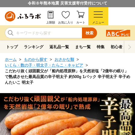
令和８年熊本地震 災害支援寄付受付について
上限額
お気に入り
カート
メニュー
検索
トップ
ランキング
返礼品一覧
まち一覧
特集
初心者ガイド
ホーム
ものから探す
おさかな類
いくら・数の子・明太子・たらこ・キャビア
こだわり抜く頑固親父が「船内処理原卵」を天然岩塩「2億年の眠り」
で熟成させた最高品質の辛子明太子 約500g 1パック 辛子明太子 辛子め
んたいこ 明太子