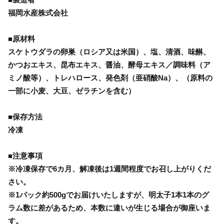
福岡水産株式会社
■原材料
スケトウダラの卵巣（ロシア又は米国）、塩、清酒、味醂、
かつおエキス、昆布エキス、醤油、酵母エキス／調味料（ア
ミノ酸等）、トレハロース、発色剤（亜硝酸Na）、（原料の
一部に小麦、大豆、ゼラチンを含む）
■保存方法
冷凍
■注意事項
※冷凍保存で6カ月、解凍後は1週間程度でお召し上がりくだ
さい。
※1パック約500gでお届けいたしますが、明太子1本1本のグ
ラム数に差があるため、本数に違いが生じる場合が御座いま
す。