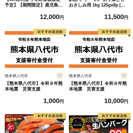
予定】【期間限定】鹿児島県
おさしみ用 1kg 125gx8p [足
大隅産うなぎ蒲焼4尾（400
利本店 宮城県 気仙沼市 2056
12,000
11,500
g） KN007-023
4313] 魚 魚介類 鮭 お刺し身
円
円
刺し身 刺身 生 生食 個包装
チリ銀鮭 銀鮭 海鮮 海鮮丼 魚
介
熊本県八代市
熊本県八代市
【熊本県八代市】令和８年熊
【熊本県八代市】令和８年熊
本地震 災害支援
本地震 災害支援
1,000
10,000
円
円