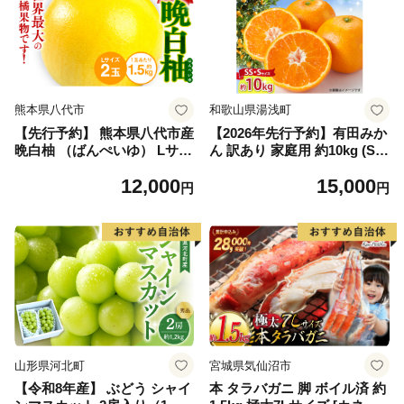
熊本県八代市
和歌山県湯浅町
【先行予約】 熊本県八代市産
【2026年先行予約】有田みか
晩白柚 （ばんぺいゆ） Lサイ
ん 訳あり 家庭用 約10kg (S
ズ 2玉 柑橘 みかん 果物 くだ
S、Sサイズ) みかん 温州みか
12,000
15,000
もの フルーツ おやつ 特産 熊
ん フルーツ 柑橘 果物 果実
円
円
本県 八代市 【2026年12月上
ジューシー 人気 国産 食べ物
旬より順次発送】
和歌山県 湯浅町 送料無料_ZJ
6098
山形県河北町
宮城県気仙沼市
【令和8年産】 ぶどう シャイ
本 タラバガニ 脚 ボイル済 約