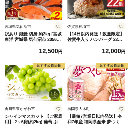
宮城県気仙沼市
佐賀県神埼市
訳あり 銀鮭 切身 約2kg [宮城
【14日以内発送！数量限定】
東洋 宮城県 気仙沼市 205649
佐賀牛入り ハンバーグ 22個
91] 鮭 魚介類 海鮮 訳アリ 規
2.6kg(120g×22個)【佐賀牛 黒
12,500
12,000
格外 不揃い さけ サケ 鮭切身
毛和牛 ブランド牛 九州 ハン
円
円
シャケ 切り身 冷凍 家庭用 お
バーグ 牛肉 豚肉 国産 お弁当
かず 弁当 支援 サーモン 銀鮭
おかず 惣菜 おすすめ 人気】
切り身 魚 わけあり
(H083106)
香川県東かがわ市
福岡県大木町
シャインマスカット 【ご家庭
【最短7営業日以内発送】令
用】 2～6房(約2kg) 葡萄 ぶど
和7年産 福岡県産米 夢つくし
う ブドウ フルーツ 果物 くだ
15kg 精米 ※北海道・沖縄・