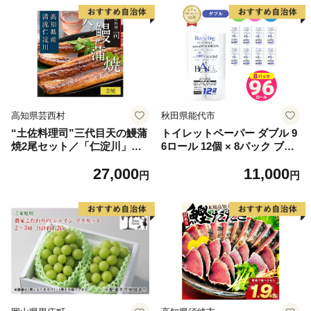
高知県芸西村
秋田県能代市
“土佐料理司”三代目天の鰻蒲
トイレットペーパー ダブル 9
焼2尾セット／「仁淀川」水
6ロール 12個 × 8パック ブラ
系の地下水使用 完全無投薬養
ンカ 再生紙 100％ 芯あり 日
27,000
11,000
殖 国産・高知県産〈高知市共
用品 消耗品 無香料 生活用品
円
円
通返礼品〉うなぎ 真空パック
備蓄 秋田県 能代市 送料無料
（ウナギう・たれセット）
《能代製紙》