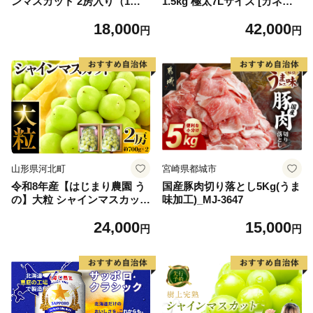
ンマスカット 2房入り（1房6
1.5kg 極太7Lサイズ [カネダ
00g前後） 秀品 山形県河北町
イ 宮城県 気仙沼市 2056432
18,000
42,000
産【山形eLab】 ka074-023-r
6] カニ かに 蟹 たらばがに た
円
円
8
らば蟹 タラバ蟹 たらば タラ
バ ボイル
山形県河北町
宮崎県都城市
令和8年産【はじまり農園 う
国産豚肉切り落とし5Kg(うま
の】大粒 シャインマスカット
味加工)_MJ-3647
２房（約700g×2房） 山形県
24,000
15,000
河北町産 【河北町観光物産協
円
円
会】 ka002-004-r8