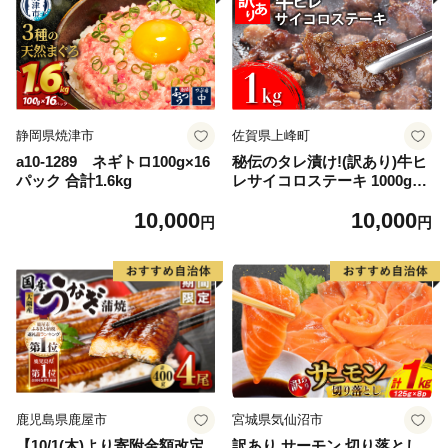
静岡県焼津市
佐賀県上峰町
a10-1289 ネギトロ100g×16
秘伝のタレ漬け!(訳あり)牛ヒ
パック 合計1.6kg
レサイコロステーキ 1000g
【B-1098-AS】
10,000
10,000
円
円
鹿児島県鹿屋市
宮城県気仙沼市
【10/1(木)より寄附金額改定
訳あり サーモン 切り落とし