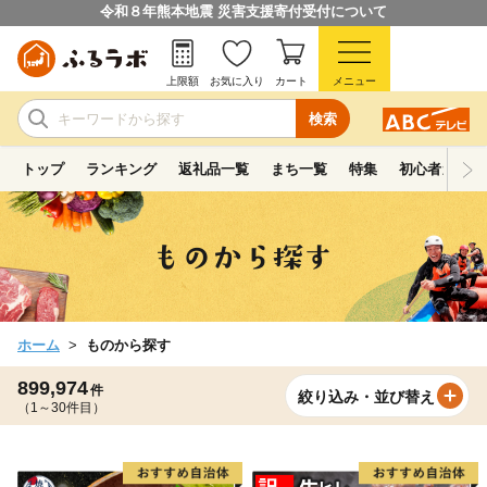
令和８年熊本地震 災害支援寄付受付について
上限額
お気に入り
カート
メニュー
検索
トップ
ランキング
返礼品一覧
まち一覧
特集
初心者ガイド
ホーム
ものから探す
899,974
件
絞り込み・並び替え
（1～30件目）