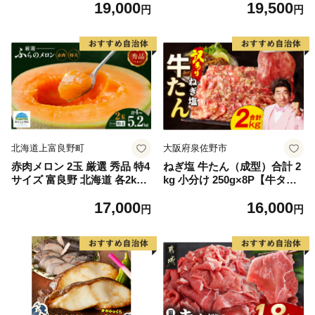
19,000
19,500
もの 果実 旬の果物 旬のフル
離島は配送不可
円
円
ーツ 香川 香川県 東かがわ市
北海道上富良野町
大阪府泉佐野市
赤肉メロン 2玉 厳選 秀品 特4
ねぎ塩 牛たん（成型）合計 2
サイズ 富良野 北海道 各2kg
kg 小分け 250g×8P【牛タン
～2.6kg 2玉 セット ファーム
牛肉 焼肉用 薄切り 訳あり サ
17,000
16,000
富良野 メロン めろん 果物 く
イズ不揃い】
円
円
だもの フルーツ デザート 旬
の果物 旬のフルーツ