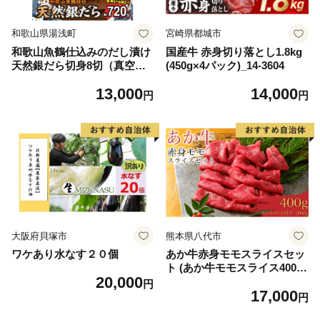
和歌山県湯浅町
宮崎県都城市
和歌山魚鶴仕込みのだし漬け
国産牛 赤身切り落とし1.8kg
天然銀だら切身8切（真空パ
(450g×4パック)_14-3604
ック入） 約720g 小分け 独自
13,000
14,000
製法 良質な脂 ふっくら 柔ら
円
円
かい 身質 甘み 旨味 白身魚の
トロ 梅酒 北海道南産 真こん
ぶ だし漬け 煮付け ムニエル
味噌漬け 鍋物 冷凍 湯浅町 送
料無料_G7334
大阪府貝塚市
熊本県八代市
ワケあり水なす２０個
あか牛赤身モモスライスセッ
ト (あか牛モモスライス400
20,000
g、あか牛のたれ200ml付き)
円
17,000
円