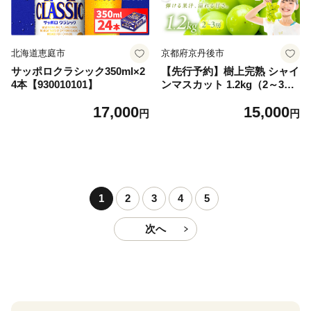
北海道恵庭市
京都府京丹後市
サッポロクラシック350ml×2
【先行予約】樹上完熟 シャイ
4本【930010101】
ンマスカット 1.2kg（2～3
房）（2026年9月中旬～発
17,000
15,000
送） ふるさと納税 シャイン
円
円
マスカット しゃいんますかっ
と 葡萄 ブドウ ふるーつ 甘い
あまい ギフト お取り寄せ
1
2
3
4
5
次へ