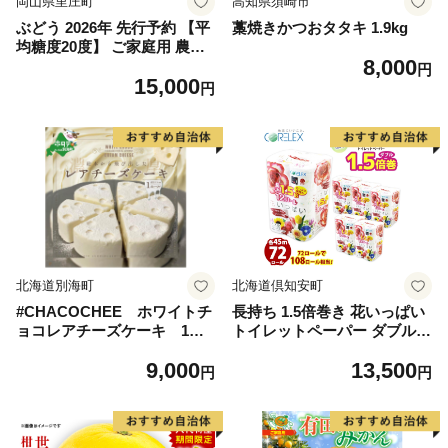
岡山県里庄町
高知県須崎市
ぶどう 2026年 先行予約 【平
藁焼きかつおタタキ 1.9kg
均糖度20度】 ご家庭用 農家
8,000
こだわりの シャイン マスカ
円
15,000
ット 2～3房 合計約1.2kg ブ
円
ドウ 葡萄 岡山県産 国産 フル
ーツ 果物 【 Nini farm 農家
直送 】
北海道別海町
北海道倶知安町
#CHACOCHEE ホワイトチ
長持ち 1.5倍巻き 花いっぱい
ョコレアチーズケーキ 1ホ
トイレットペーパー ダブル 4
ール(直径15cm)（北海道,別
5ｍ 計72ロール 全18種 花柄
9,000
13,500
海町,チーズ,ちーず,チーズケ
プリント ハーブ 香り付き 日
円
円
ーキ,ふるさと納税）
本製 まとめ買い 防災 常備品
ペーパー エコ 日用雑貨 消耗
品 備蓄 送料無料 北海道 倶知
安町 日用品