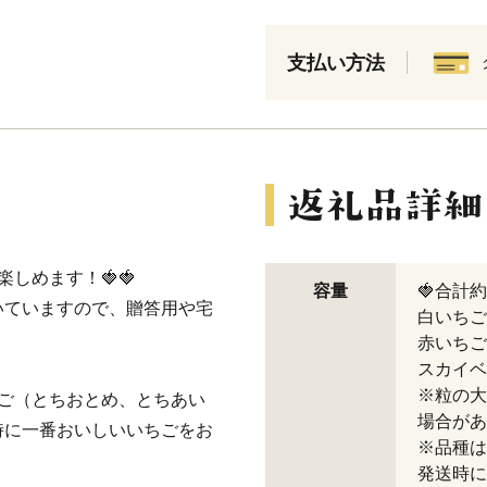
支払い方法
しめます！🍓🍓
容量
🍓合計約
いていますので、贈答用や宅
白いちご
赤いちご
スカイベ
※粒の大
ご（とちおとめ、とちあい
場合があ
時に一番おいしいいちごをお
※品種は
発送時に