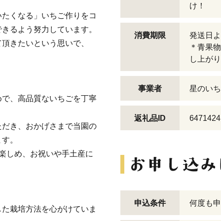
け！
いたくなる」いちご作りをコ
できるよう努力しています。
消費期限
発送日よ
て頂きたいという思いで、
＊青果物
し上がり
事業者
星のいち
めで、高品質ないちごを丁寧
。
返礼品ID
6471424
ただき、おかげさまで当園の
ます。
楽しめ、お祝いや手土産に
申込条件
何度も申
した栽培方法を心がけていま