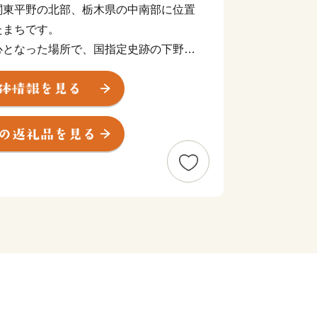
関東平野の北部、栃木県の中南部に位置
たまちです。
心となった場所で、国指定史跡の下野薬
や古墳も数多く残され、壮大ないにしえ
と呼ばれています。
に恵まれ、下野市で実るお米やかんぴょ
産物は、県内外で高い評判を誇っていま
のび過ごせる一方、交通アクセスも抜群
ているため、居心地よく暮らすことがで
、下野市のまちづくりの応援をぜひよろ
て
てくださった方に、寄附金額に応じた返