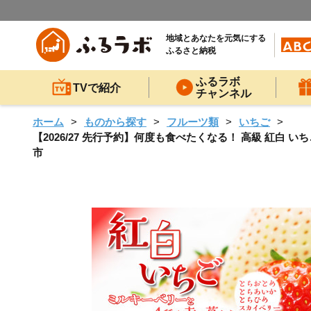
地域とあなたを元気にする
ふるさと納税
ふるラボ
TVで紹介
チャンネル
ホーム
ものから探す
フルーツ類
いちご
【2026/27 先行予約】何度も食べたくなる！ 高級 紅白 いち
市