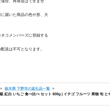
た場合、再発送はできませ
際に届いた商品の色や形、大
ロネコメンバーズに登録する
の配送は不可となります。
栃木県 下野市の返礼品一覧
級 紅白 いちご 食べ比べ セット 600g | イチゴ フルーツ 果物 旬