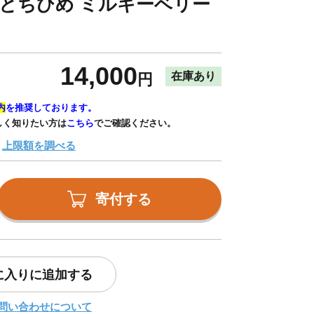
 とちひめ ミルキーベリー
14,000
在庫あり
円
内
を推奨しております。
しく知りたい方は
こちら
でご確認ください。
上限額を調べる
寄付する
に入りに追加する
問い合わせについて