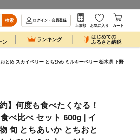
検索
ログイン・会員登録
上限額
お気に入り
カート
はじめての
ランキング
ーン
ふるさと納税
 とちおとめ スカイベリー とちひめ ミルキーベリー 栃木県 下野
先行予約】何度も食べたくなる！
食べ比べ セット 600g | イ
物 旬 とちあいか とちおと