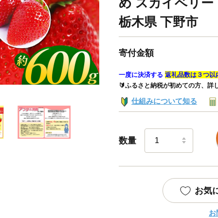
め スカイベリー
栃木県 下野市
寄付金額
一度に決済する
返礼品数は３つ以
🔰ふるさと納税が初めての方、詳
仕組みについて知る
数量
お気
お