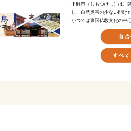
下野市（しもつけし）は、
し、自然災害の少ない開け
かつては東国仏教文化の中
師寺・国分寺・国分尼寺跡
のロマン漂う「東の飛鳥」
穏やかな気候と肥沃な土壌
うをはじめとした豊かな農
す。豊かな自然の中でのび
であり、医療施設も充実し
きるまちです。
皆さまのあたたかい思いで
しくお願いいたします。
■下野市ふるさと納税につい
下野市にふるさと納税をし