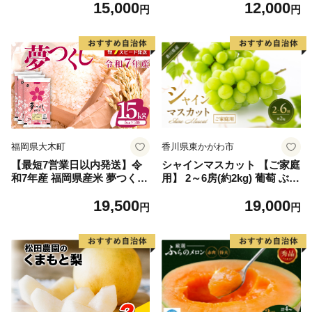
15,000
12,000
毛和牛 ブランド牛 九州 ハン
円
円
バーグ 牛肉 豚肉 国産 お弁当
おかず 惣菜 おすすめ 人気】
(H083106)
福岡県大木町
香川県東かがわ市
【最短7営業日以内発送】令
シャインマスカット 【ご家庭
和7年産 福岡県産米 夢つくし
用】 2～6房(約2kg) 葡萄 ぶど
15kg 精米 ※北海道・沖縄・
う ブドウ フルーツ 果物 くだ
19,500
19,000
離島は配送不可
もの 果実 旬の果物 旬のフル
円
円
ーツ 香川 香川県 東かがわ市