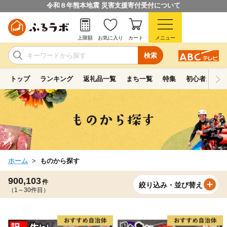
令和８年熊本地震 災害支援寄付受付について
上限額
お気に入り
カート
メニュー
検索
トップ
ランキング
返礼品一覧
まち一覧
特集
初心者ガイド
ホーム
ものから探す
900,103
件
絞り込み・並び替え
（1～30件目）