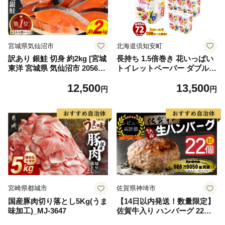
宮城県気仙沼市
北海道倶知安町
訳あり 銀鮭 切身 約2kg [宮城
長持ち 1.5倍巻き 花いっぱい
東洋 宮城県 気仙沼市 205649
トイレットペーパー ダブル 4
91] 鮭 魚介類 海鮮 訳アリ 規
5ｍ 計72ロール 全18種 花柄
12,500
13,500
格外 不揃い さけ サケ 鮭切身
プリント ハーブ 香り付き 日
円
円
シャケ 切り身 冷凍 家庭用 お
本製 まとめ買い 防災 常備品
かず 弁当 支援 サーモン 銀鮭
ペーパー エコ 日用雑貨 消耗
切り身 魚 わけあり
品 備蓄 送料無料 北海道 倶知
安町 日用品
宮崎県都城市
佐賀県神埼市
国産豚肉切り落とし5Kg(うま
【14日以内発送！数量限定】
味加工)_MJ-3647
佐賀牛入り ハンバーグ 22個
2.6kg(120g×22個)【佐賀牛 黒