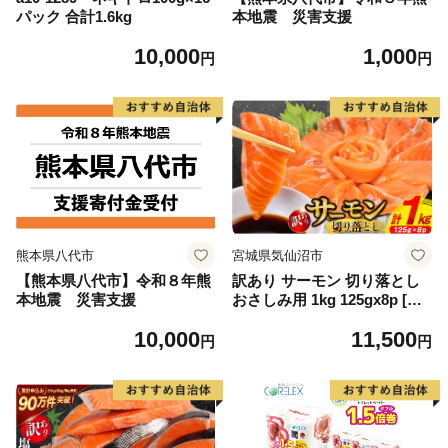
パック 合計1.6kg
本地震 災害支援
10,000
1,000
円
円
熊本県八代市
宮城県気仙沼市
【熊本県八代市】令和８年熊
訳あり サーモン 切り落とし
本地震 災害支援
おさしみ用 1kg 125gx8p [足
利本店 宮城県 気仙沼市 2056
10,000
11,500
4313] 魚 魚介類 鮭 お刺し身
円
円
刺し身 刺身 生 生食 個包装
チリ銀鮭 銀鮭 海鮮 海鮮丼 魚
介