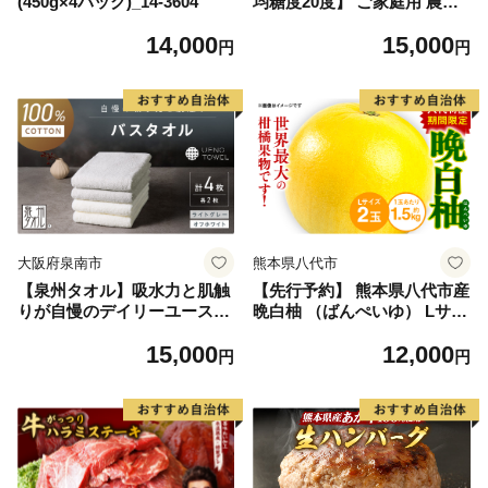
(450g×4パック)_14-3604
均糖度20度】 ご家庭用 農家
こだわりの シャイン マスカ
14,000
15,000
ット 2～3房 合計約1.2kg ブ
円
円
ドウ 葡萄 岡山県産 国産 フル
ーツ 果物 【 Nini farm 農家
直送 】
大阪府泉南市
熊本県八代市
【泉州タオル】吸水力と肌触
【先行予約】 熊本県八代市産
りが自慢のデイリーユースバ
晩白柚 （ばんぺいゆ） Lサイ
スタオル オフホワイト・ライ
ズ 2玉 柑橘 みかん 果物 くだ
15,000
12,000
トグレー 4枚【配送不可地
もの フルーツ おやつ 特産 熊
円
円
域：北海道・沖縄・離島】
本県 八代市 【2026年12月上
【039D-268】
旬より順次発送】