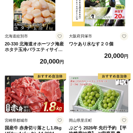
ム 愛南町 愛媛県
北海道紋別市
大阪府貝塚市
20-330 北海道オホーツク海産
ワケあり水なす２０個
ホタテ玉冷バラエティサイズ
20,000
(1kg)｜ 訳あり サイズ不揃い
円
20,000
円
宮崎県都城市
岡山県里庄町
国産牛 赤身切り落とし1.8kg
ぶどう 2026年 先行予約 【平