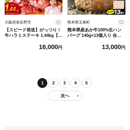
大阪府泉佐野市
熊本県玉東町
【スピード発送】がっつり！
熊本県産あか牛100%生ハン
牛ハラミステーキ 1.44kg【氷
バーグ 140g×13個入り 合計1
温熟成×特製ダレ 小分け 360
820g 1.82kg以上《30日以内
16,000
13,000
g×4パック 牛肉 すてーき 焼
に出荷予定(土日祝除く)》熊
円
円
くだけ 味付き 訳あり 不揃い
本県産あか牛 バイキングベー
焼肉 BBQ】
カリー 冷凍
1
2
3
4
5
次へ