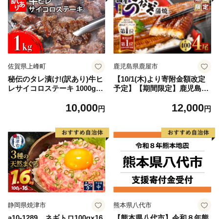
佐賀県上峰町
鹿児島県鹿屋市
秘伝のタレ漬け!(訳あり)牛ヒ
【10/1(木)より寄附金額改定
レサイコロステーキ 1000g
予定】【期間限定】鹿児島県
【B-1098-AS】
大隅産うなぎ蒲焼4尾（400
10,000
12,000
g） KN007-023
円
円
静岡県焼津市
熊本県八代市
a10-1289 ネギトロ100g×16
【熊本県八代市】令和８年熊