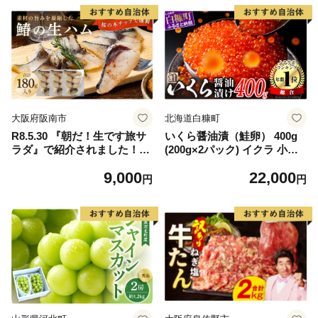
大阪府阪南市
北海道白糠町
R8.5.30 『朝だ！生です旅サ
いくら醤油漬（鮭卵） 400g
ラダ』で紹介されました！朝
(200g×2パック) イクラ 小分
日放送（ABCテレビ） 鰆の
け いくら醤油漬 鮭いくら い
9,000
22,000
生ハム ×3パック（1パックあ
くら醤油漬け 鮭 鮭卵 ikura
円
円
たり、約15g × 約4枚入）さ
醤油いくら 冷凍いくら いく
わら 燻製 熟成
ら北海道 醤油鮭いくら 人気
大好評品 北海道 白糠町