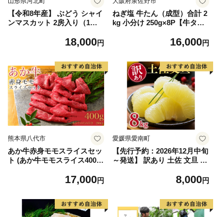
山形県河北町
大阪府泉佐野市
【令和8年産】 ぶどう シャイ
ねぎ塩 牛たん（成型）合計 2
ンマスカット 2房入り（1房6
kg 小分け 250g×8P【牛タン
00g前後） 秀品 山形県河北町
牛肉 焼肉用 薄切り 訳あり サ
18,000
16,000
産【山形eLab】 ka074-023-r
イズ不揃い】
円
円
8
熊本県八代市
愛媛県愛南町
あか牛赤身モモスライスセッ
【先行予約：2026年12月中旬
ト (あか牛モモスライス400
～発送】 訳あり 土佐 文旦 8k
g、あか牛のたれ200ml付き)
g (Mサイズ以上サイズミック
17,000
8,000
ス) 8000円 わけあり ぶんたん
円
円
みかん mikan 蜜柑 ミカン 土
佐文旦 家庭用 産地直送 国産
農家直送 期間限定 特産品 サ
イズミックス くらもとファー