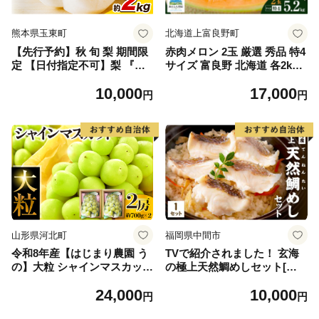
熊本県玉東町
北海道上富良野町
【先行予約】秋 旬 梨 期間限
赤肉メロン 2玉 厳選 秀品 特4
定 【日付指定不可】梨 『松
サイズ 富良野 北海道 各2kg
田農園』の くまもと 梨 たっ
～2.6kg 2玉 セット ファーム
10,000
17,000
ぷり 約2kg 5-7玉前後 《7月
富良野 メロン めろん 果物 く
円
円
下旬-9月末頃出荷》 予約 受
だもの フルーツ デザート 旬
付中 熊本県玉名郡玉東町『松
の果物 旬のフルーツ
田農園』なし 果物 スイーツ
フルーツ デザート スムージ
ー SDG`s
山形県河北町
福岡県中間市
令和8年産【はじまり農園 う
TVで紹介されました！ 玄海
の】大粒 シャインマスカット
の極上天然鯛めしセット[鯛
２房（約700g×2房） 山形県
の切身、だし汁、鯛茶漬け用
24,000
10,000
河北町産 【河北町観光物産協
だし]【010-0001】
円
円
会】 ka002-004-r8