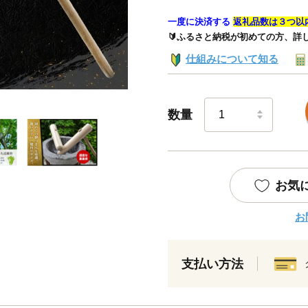
一度に決済する
返礼品数は３つ以
🔰ふるさと納税が初めての方、詳
仕組みについて知る
数量
お気
お
支払い方法