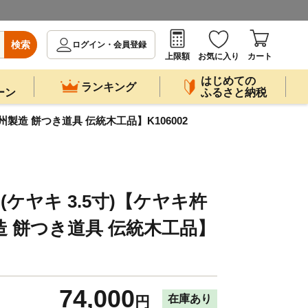
検索
ログイン・会員登録
上限額
お気に入り
カート
はじめての
ランキング
ーン
ふるさと納税
九州製造 餅つき道具 伝統木工品】K106002
(ケヤキ 3.5寸)【ケヤキ杵
造 餅つき道具 伝統木工品】
74,000
在庫あり
円