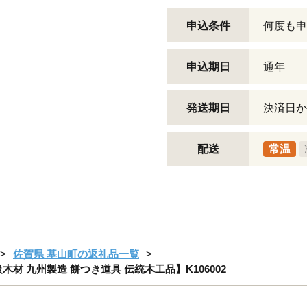
申込条件
何度も申
申込期日
通年
発送期日
決済日か
配送
常温
佐賀県 基山町の返礼品一覧
高級木材 九州製造 餅つき道具 伝統木工品】K106002