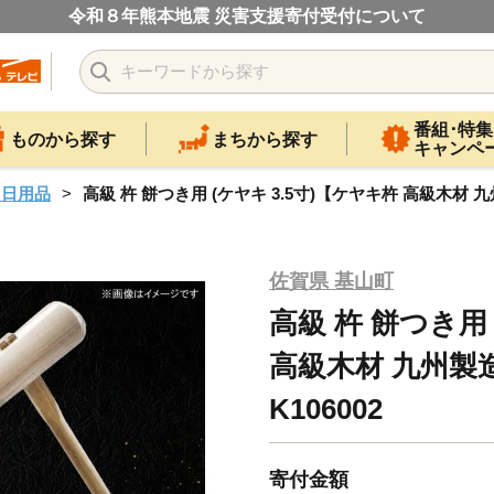
令和８年熊本地震 災害支援寄付受付について
番組･特集
ものから探す
まちから探す
キャンペ
・日用品
高級 杵 餅つき用 (ケヤキ 3.5寸)【ケヤキ杵 高級木材 
佐賀県 基山町
高級 杵 餅つき用 
高級木材 九州製
K106002
寄付金額