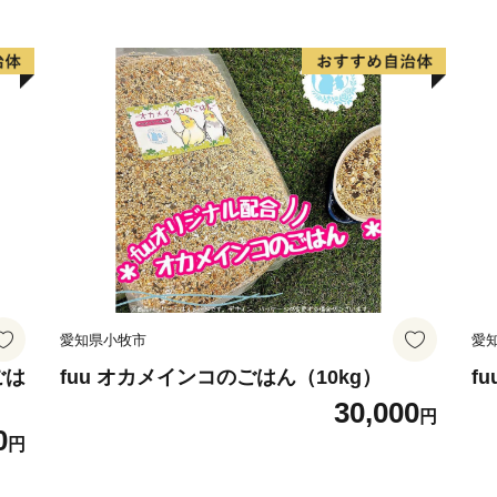
ます。
●メーカーの都合により仕
●色調が実物と異なる場合が
●写真は全てイメージです
愛知県小牧市
愛
ごは
fuu オカメインコのごはん（10kg）
f
30,000
円
0
円