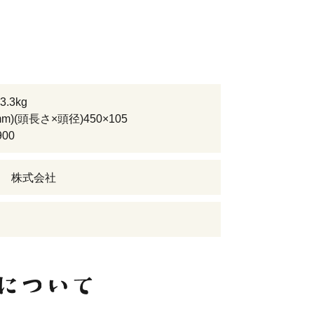
.3kg
m)(頭長さ×頭径)450×105
00
 株式会社