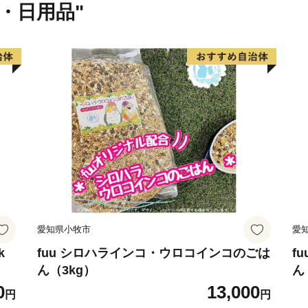
か、基山町内に工場・事業
貨・日用品"
います。
【注意事項】
●お届けの日時指定はお受
●長期不在のご予定や配送
さい。
なお、長期不在等によりお
発送はできません。あらか
また、返礼品によっては、
ますので、返礼品ページを
●のし・包装・名入れのご
ただ、一部対応する場合も
愛知県小牧市
愛
認してください。
●お申し込み後のお礼の品
k
fuu シロハラインコ・ウロコインコのごは
f
ん（3kg）
ん
さい。
0
13,000
●ご注文の状況によっては
円
円