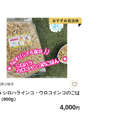
所がある企業の商品を多数取りそろえて
けしておりません。
曜日希望等があれば要望欄にご記入くだ
礼の品をお受取りできなかった場合、再
じめご了承ください。
不在日を設定いただけない場合がござい
必ずご確認ください。
希望は基本的にお受けしておりません。
ありますので、お礼の品の注意書きを確
知県小牧市
の変更は受けかねますので、ご了承くだ
uu シロハラインコ・ウロコインコのごは
（800g）
4,000
、一時的に品切れが発生する場合があり
円