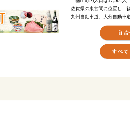
基山町の人口は17,501人（
佐賀県の東玄関に位置し、
九州自動車道、大分自動車
拠点として発展してきまし
朝鮮式山城である「基肄城
「防人」（さきもり）の里
1300年を迎える天台宗「
狩りが楽しめます。自然と
さい。
皆さまからいただいたご寄
つ、子育て支援や文化・ス
ています。 「住む人にも訪
目指し、頑張ってまいりま
なお基山町では、5,000
方へお礼の品を進呈してい
産者により生産・加工され