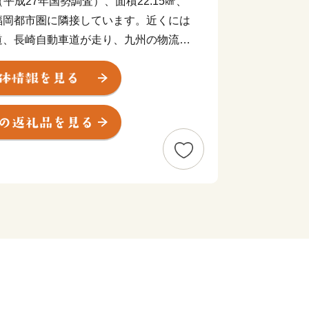
平成27年国勢調査）、面積22.15㎢、
福岡都市圏に隣接しています。近くには
道、長崎自動車道が走り、九州の物流の
た。天智４年（６６５年）に日本最古の
（きいじょう）」が築かれ、古くから
として知られれています。また、開創
大興善寺」では、春はつつじ、秋は紅葉
歴史に恵まれた基山町にぜひおいでくだ
附金は、基山町の自然と歴史を守りつ
ポーツ振興などに役立てていくことにし
れる人満足度ＮＯ.１のまち基山」を
す。
円以上の寄附をされた町外在住の個人の
ます。お礼の品は、基山町内の企業や生
た食品、工芸品、雑貨などの特産品のほ