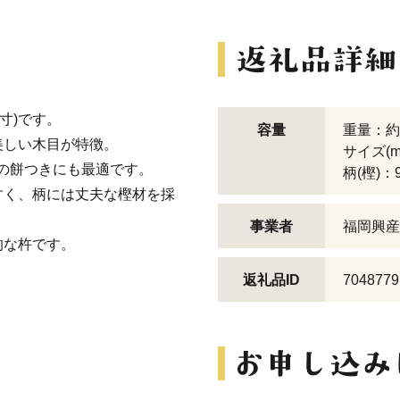
寸)です。
容量
重量：約3
美しい木目が特徴。
サイズ(m
庭の餅つきにも最適です。
柄(樫)：9
すく、柄には丈夫な樫材を採
事業者
福岡興産
的な杵です。
返礼品ID
7048779