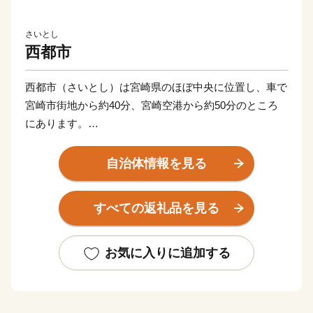
さいとし
西都市
西都市（さいとし）は宮崎県のほぼ中央に位置し、車で
宮崎市街地から約40分、宮崎空港から約50分のところ
にあります。
かつては古代日向の都として栄え、『古事記』『日本書
紀』に登場する伝承地が市内に数多く残るとともに、日
自治体情報を見る
本最大の319基の古墳が集まる国の特別史跡「西都原
（さいとばる）古墳群」や、天正遣欧少年使節の正使と
すべての返礼品を見る
してローマ法王に謁見した伊東マンショが誕生した国の
史跡「都於郡（とのこおり）城跡」があるなど歴史ロマ
ンあふれるまちです。
お気に入りに追加する
西都原台地には、春は桜・菜の花が、秋はコスモス約
300万本が咲き誇り、年間約100万人の観光客が訪れる
県内でも有数の観光地です。また、野球やサッカーをは