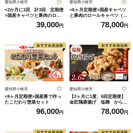
愛知県小牧市
愛知県小牧市
<2か月に1回 計3回 定期便
<6ヶ月定期便>国産キャベツ
>国産キャベツと豚肉のロー
と豚肉のロールキャベツ（4P
ルキャベツ（4P入り）
入り）
39,000
78,000
円
円
愛知県小牧市
愛知県小牧市
<6ヶ月定期便>国産豚で作っ
【2ヶ月に1度、6回定期便】
たこだわり惣菜セット
金匠鶏唐揚げ 塩麹 からあ
げ
96,000
78,000
円
円