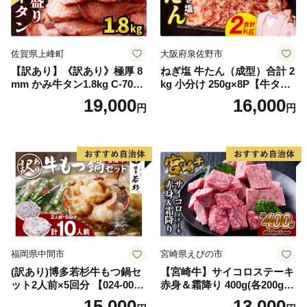
佐賀県上峰町
大阪府泉佐野市
【訳あり】《訳あり》極厚 8
ねぎ塩 牛たん（成型）合計 2
mm かみ牛タン1.8kg C-709-
kg 小分け 250g×8P【牛タン
AS
牛肉 焼肉用 薄切り 訳あり サ
19,000
16,000
円
円
イズ不揃い】
福岡県中間市
宮崎県えびの市
(訳あり)博多若杉牛もつ鍋セ
【宮崎牛】サイコロステーキ
ット2人前×5回分 【024-002
赤身＆霜降り 400g(各200g×
7】
１P 計2P) 真空パック 冷凍
15,000
13,000