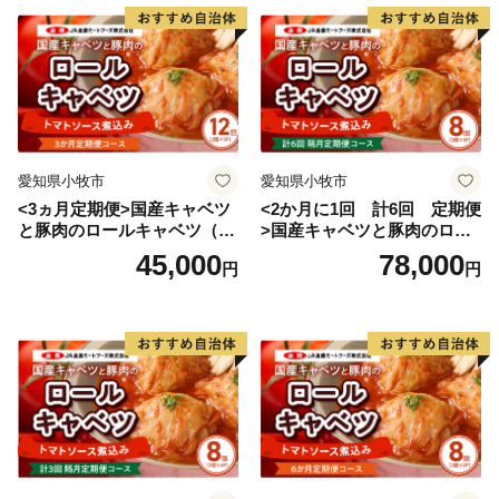
愛知県小牧市
愛知県小牧市
<3ヵ月定期便>国産キャベツ
<2か月に1回 計6回 定期便
と豚肉のロールキャベツ（6P
>国産キャベツと豚肉のロー
入り）
ルキャベツ（4P入り）
45,000
78,000
円
円