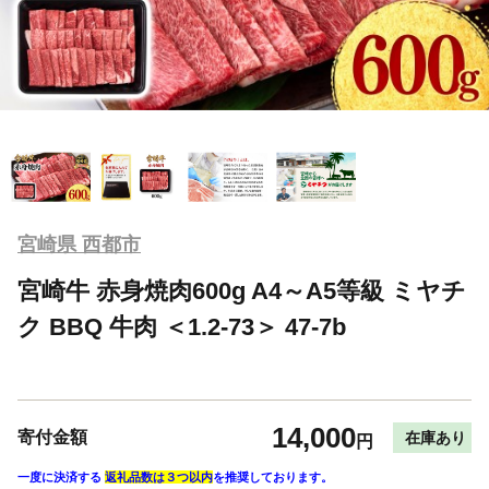
宮崎県 西都市
宮崎牛 赤身焼肉600g A4～A5等級 ミヤチ
ク BBQ 牛肉 ＜1.2-73＞ 47-7b
14,000
寄付金額
在庫あり
円
一度に決済する
返礼品数は３つ以内
を推奨しております。