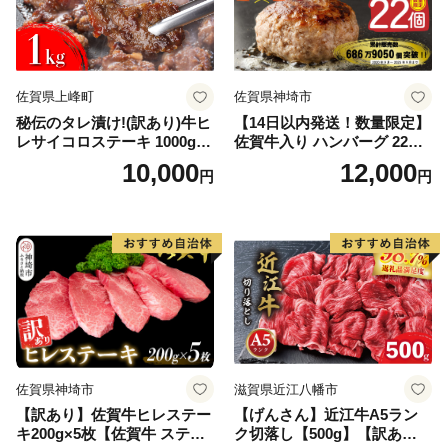
佐賀県上峰町
佐賀県神埼市
秘伝のタレ漬け!(訳あり)牛ヒ
【14日以内発送！数量限定】
レサイコロステーキ 1000g
佐賀牛入り ハンバーグ 22個
【B-1098-AS】
2.6kg(120g×22個)【佐賀牛
10,000
12,000
円
円
黒毛和牛 ブランド牛 九州 ハ
ンバーグ 牛肉 豚肉 国産 お弁
当 おかず 惣菜 おすすめ 人
気】(H083106)
佐賀県神埼市
滋賀県近江八幡市
【訳あり】佐賀牛ヒレステー
【げんさん】近江牛A5ラン
キ200g×5枚【佐賀牛 ステー
ク切落し【500g】【訳あり】