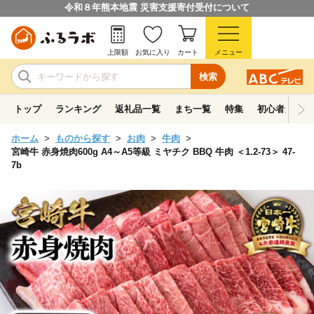
令和８年熊本地震 災害支援寄付受付について
上限額
お気に入り
カート
メニュー
検索
トップ
ランキング
返礼品一覧
まち一覧
特集
初心者ガイド
ホーム
ものから探す
お肉
牛肉
宮崎牛 赤身焼肉600g A4～A5等級 ミヤチク BBQ 牛肉 ＜1.2-73＞ 47-
7b