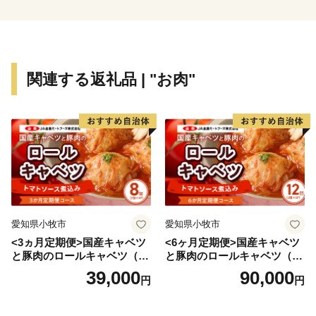
じめとした多くのプロ・アマチュアチームのスポーツキ
ャンプ地としても知られています。
温暖な気候と豊かな大地から生み出される農畜産物は、
全国でも高く評価されています。
関連する返礼品 | "お肉"
ーーーーーーーーー
【お問い合わせ】
西都市役所 総合政策課
TEL 0570-03-1104
FAX 0983-43-3654
mail furusato@city.saito.lg.jp
愛知県小牧市
愛知県小牧市
<3ヵ月定期便>国産キャベツ
<6ヶ月定期便>国産キャベツ
と豚肉のロールキャベツ（4P
と豚肉のロールキャベツ（6P
入り）
入り）
39,000
90,000
円
円