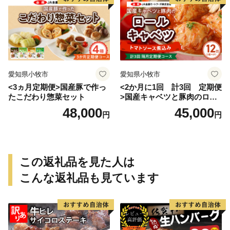
愛知県小牧市
愛知県小牧市
<3ヵ月定期便>国産豚で作っ
<2か月に1回 計3回 定期便
たこだわり惣菜セット
>国産キャベツと豚肉のロー
ルキャベツ（6P入り）
48,000
45,000
円
円
この返礼品を見た人は
こんな返礼品も見ています