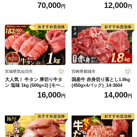
キ ブランド肉 ヒレ肉 フィレ
【DG12W】
70,000
12,000
円
円
肉 ジューシー ヘルシー】(H0
65175)
宮城県気仙沼市
宮崎県都城市
大人気！ 牛タン 厚切り牛タ
国産牛 赤身切り落とし1.8kg
ン 塩味 1kg (500g×2) [モ〜ラ
(450g×4パック)_14-3604
ンド 宮城県 気仙沼市 205646
16,000
14,000
円
円
60] 肉 牛肉 精肉 牛たん 牛タ
ン塩 牛たん塩 冷凍 焼肉 BB
Q アウトドア バーベキュー
厚切り タン