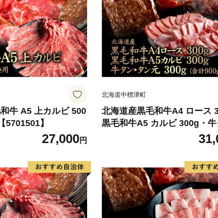
北海道中標津町
牛 A5 上カルビ 500
北海道産黒毛和牛A4 ロース 3
5701501】
黒毛和牛A5 カルビ 300g・
タン元300g(合計900g)【570
27,000
31,
円