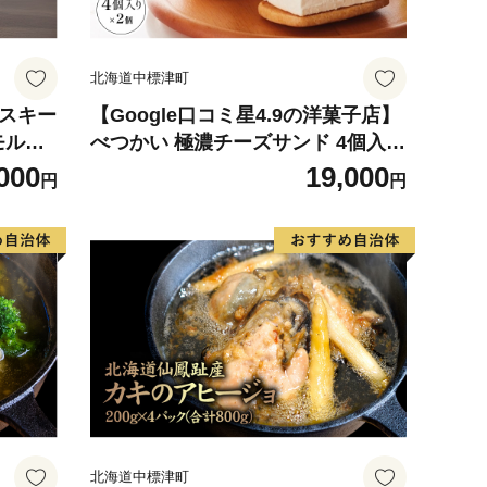
北海道中標津町
イスキー
【Google口コミ星4.9の洋菓子店】
モル
べつかい 極濃チーズサンド 4個入り
402】
×2箱【5201001】
000
19,000
円
円
北海道中標津町