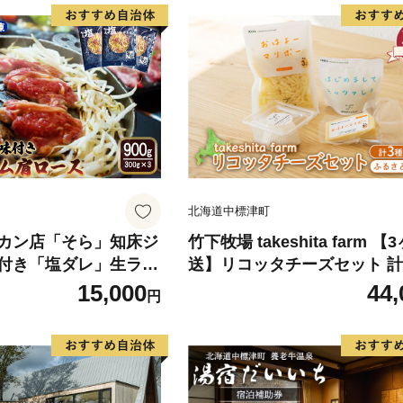
北海道中標津町
カン店「そら」知床ジ
竹下牧場 takeshita farm 
付き「塩ダレ」生ラム
送】リコッタチーズセット 計4
（300g×3）【160040
【2401802】
15,000
44,
円