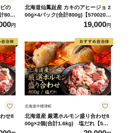
エビの
北海道仙鳳趾産 カキのアヒージョ 2
計800
00g×4パック(合計800g)【570020
1】
000
19,000
円
円
北海道中標津町
わせ8
北海道産 厳選ホルモン盛り合わせ8
00g×2個(合計1.6kg) 塩だれ【570
0501】