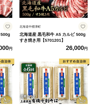
北海道中標津町
500g
北海道産 黒毛和牛 A5 カルビ 500g
すき焼き用【5701201】
000
26,000
円
円