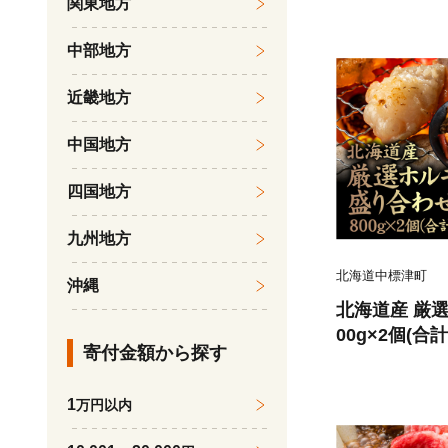
関東地方
中部地方
近畿地方
中国地方
四国地方
九州地方
北海道中標津町
沖縄
北海道産 厳
00g×2個(合
寄付金額から探す
700601】
1
万円以内