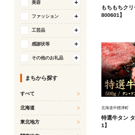
美容
もちもちクリ
800601】
ファッション
工芸品
感謝状等
その他のお礼品
まちから探す
すべて
北海道
北海道中標津町
特選牛タン タン
東北地方
1】