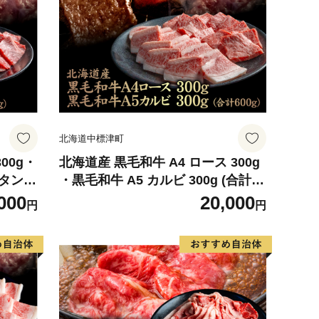
北海道中標津町
00g・
北海道産 黒毛和牛 A4 ロース 300g
牛タン
・黒毛和牛 A5 カルビ 300g (合計60
0901】
0g)【5701001】
000
20,000
円
円