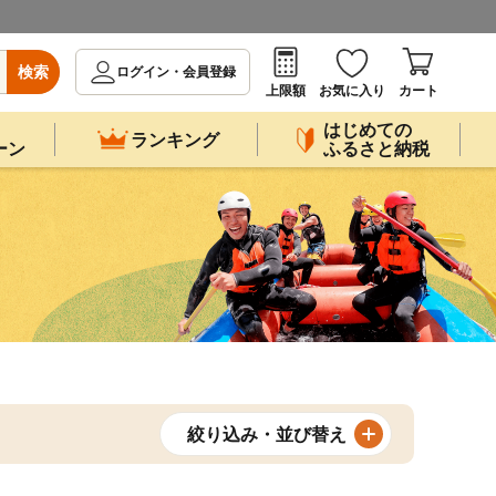
検索
ログイン・会員登録
上限額
お気に入り
カート
はじめての
ランキング
ーン
ふるさと納税
絞り込み・並び替え