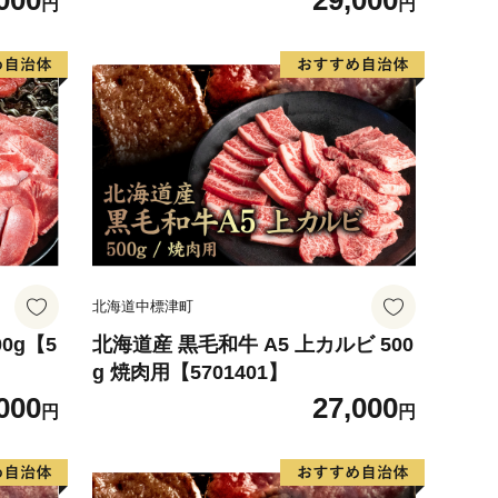
000
29,000
円
円
北海道中標津町
0g【5
北海道産 黒毛和牛 A5 上カルビ 500
g 焼肉用【5701401】
000
27,000
円
円