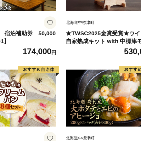
北海道中標津町
宿泊補助券 50,000
★TWSC2025金賞受賞★ウ
01】
自家熟成キット with 中標津
ト・ニューポット原酒【5400
174,000
530,
円
北海道中標津町