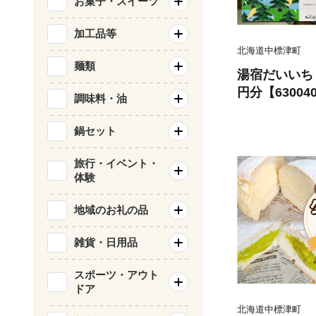
お菓子・スイーツ
加工品等
北海道中標津町
麺類
湯宿だいいち 
円分【63004
調味料・油
鍋セット
旅行・イベント・
体験
地域のお礼の品
雑貨・日用品
スポーツ・アウト
ドア
北海道中標津町