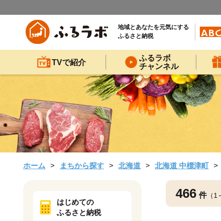
地域とあなたを元気にする
ふるさと納税
ふるラボ
TVで紹介
チャンネル
ホーム
まちから探す
北海道
北海道 中標津町
466
件
（1
はじめての
ふるさと納税