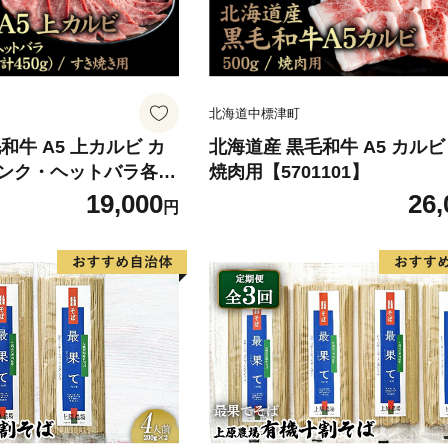
北海道中標津町
牛 A5 上カルビ カ
北海道産 黒毛和牛 A5 カルビ 
ンク・ヘットバラ各15
焼肉用【5701101】
450g) すき焼き用【57
19,000
26,
円