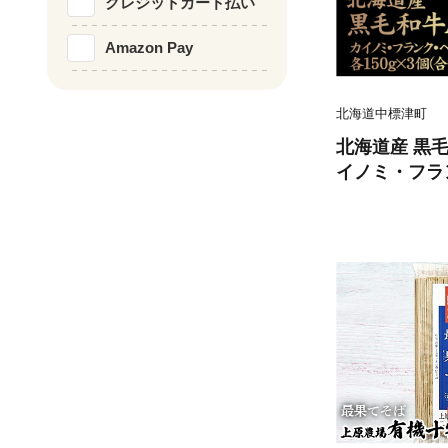
クレジットカード払い
Amazon Pay
北海道中標津町
北海道産 黒毛和
イノミ・フラ
0g×3個(合計
00801】