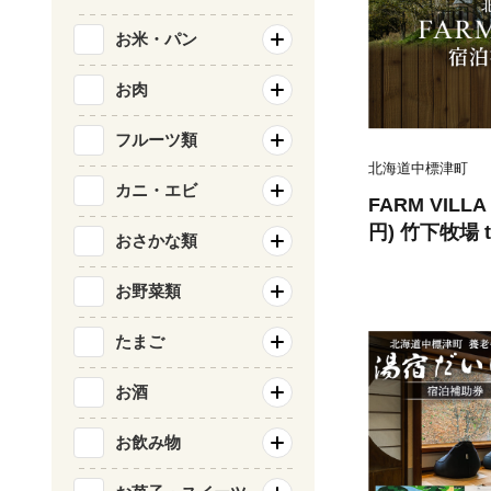
お米・パン
お肉
フルーツ類
北海道中標津町
カニ・エビ
FARM VILL
円) 竹下牧場 ta
おさかな類
101】
お野菜類
たまご
お酒
お飲み物