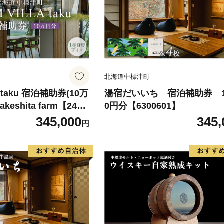
北海道中標津町
A taku 宿泊補助券(10万
湯宿だいいち 宿泊補助券 10
keshita farm【2403
0円分【6300601】
345,000
345,
円