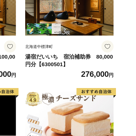
北海道中標津町
0,00
湯宿だいいち 宿泊補助券 80,000
円分【6300501】
000
276,000
円
円