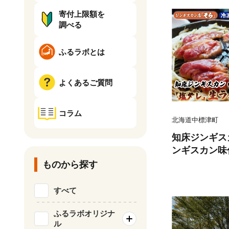
寄付上限額を
調べる
ふるラボとは
よくあるご質問
コラム
北海道中標津町
知床ジンギス
ンギスカン味
肩ロース900g
ものから探す
1】
すべて
ふるラボオリジナ
ル