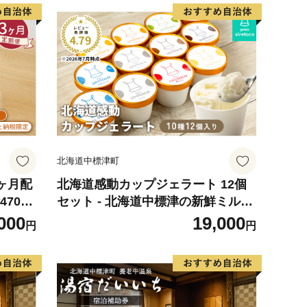
北海道中標津町
【3ヶ月配
北海道感動カップジェラート 12個
70g
セット - 北海道中標津の新鮮ミルク
を贅沢に使用【1200103】
000
19,000
円
円