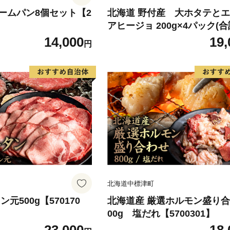
ームパン8個セット【2
北海道 野付産 大ホタテと
アヒージョ 200g×4パック(合
g)【5700101】
14,000
19,
円
北海道中標津町
元500g【570170
北海道産 厳選ホルモン盛り合
00g 塩だれ【5700301】