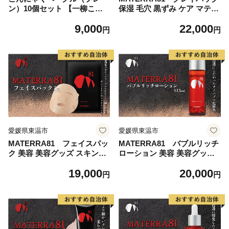
ン）10個セット 【一柳こん
保湿 毛穴 黒ずみ ケア マテラ
にゃく店のベーグル】 パン
美容
9,000
22,000
朝食 軽食 朝ごはん ランチ 東
円
円
温市産はだか麦粉 食物繊維
カルシウム からだにやさしい
ベーグルサンド
愛媛県東温市
愛媛県東温市
MATERRA81 フェイスパッ
MATERRA81 バブルリッチ
ク 美容 美容グッズ スキンケ
ローション 美容 美容グッズ
ア シート マスク マテラ 毛穴
スキンケア 化粧水 ナノバブ
19,000
20,000
黒ずみ 保湿 ケア クレイ
ル マテラ ナイアシンアミド
円
円
保湿