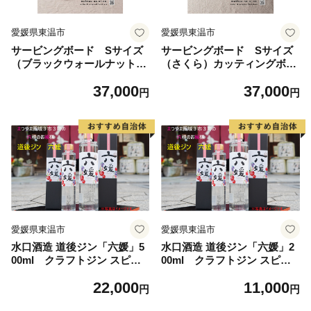
愛媛県東温市
愛媛県東温市
サービングボード Sサイズ
サービングボード Sサイズ
（ブラックウォールナット）
（さくら）カッティングボー
カッティングボード ウッド
ド ウッドプレート 結婚祝
37,000
37,000
プレート 結婚祝い 新築祝
い 新築祝い 日用品 雑貨 工
円
円
い 日用品 雑貨 工芸品 無垢材
芸品 無垢材 アウトドアギア
アウトドアギア はしばめ お
はしばめ お祝い プレゼント
祝い プレゼント
愛媛県東温市
愛媛県東温市
水口酒造 道後ジン「六媛」5
水口酒造 道後ジン「六媛」2
00ml クラフトジン スピリ
00ml クラフトジン スピリ
ッツ 愛媛 お酒 晩酌 家飲み
ッツ 愛媛 お酒 晩酌 家飲み
22,000
11,000
宅飲み 愛媛県産素材 ボタニ
宅飲み 愛媛県産素材 ボタニ
円
円
カル フレッシュ 華やかな香
カル フレッシュ 華やかな香