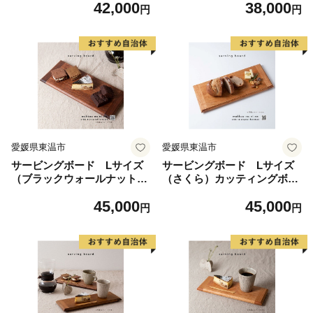
42,000
38,000
ン セラム
円
円
愛媛県東温市
愛媛県東温市
サービングボード Lサイズ
サービングボード Lサイズ
（ブラックウォールナット）
（さくら）カッティングボー
カッティングボード ウッド
ド ウッドプレート 結婚祝
45,000
45,000
プレート 結婚祝い 新築祝
い 新築祝い 日用品 雑貨 工
円
円
い 日用品 雑貨 工芸品 無垢材
芸品 無垢材 アウトドアギア
アウトドアギア はしばめ お
はしばめ お祝い プレゼント
祝い プレゼント