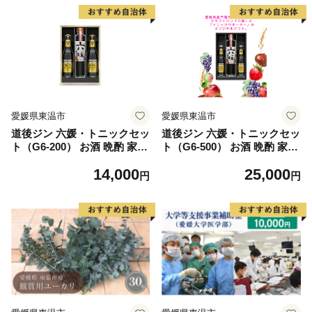
り 香ばしい香り キレ のかな
り 香ばしい香り キレ のかな
甘み
甘み
愛媛県東温市
愛媛県東温市
道後ジン 六媛・トニックセッ
道後ジン 六媛・トニックセッ
ト（G6-200） お酒 晩酌 家飲
ト（G6-500） お酒 晩酌 家飲
み 宅飲み 愛媛県産素材 ボタ
み 宅飲み 愛媛県産素材 ボタ
14,000
25,000
ニカル 華やかな香り 香ばし
ニカル 華やかな香り 香ばし
円
円
い香り キレ のかな甘み トニ
い香り キレ のかな甘み トニ
ックウォーター
ックウォーター