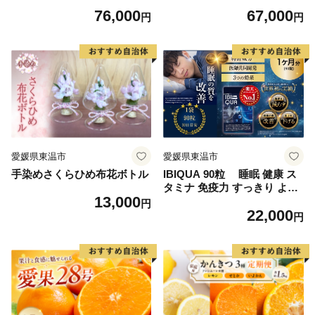
76,000
67,000
円
円
愛媛県東温市
愛媛県東温市
手染めさくらひめ布花ボトル
IBIQUA 90粒 睡眠 健康 ス
タミナ 免疫力 すっきり よく
13,000
寝れる いびき 快眠 不眠 健康
円
22,000
食品 睡眠改善 睡眠助ける 生
円
活向上