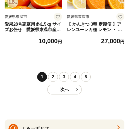
愛媛県東温市
愛媛県東温市
愛果28号家庭用 約1.5kg サイ
【 かんきつ 3種 定期便 】ア
ズお任せ 愛媛県東温市産愛
レンユーレカ種 レモン ・ せ
果28号 東温市産 「 紅まどん
とか ・ いよかん 各約1.5kg
10,000
27,000
な 」の同一品種（品種名：
ご家庭用 サイズお任せ 旬 農
円
円
愛媛果試28号 ） 今が旬 農園
園直送 産地直送 フルーツ 果
直送 みかん 人気 数量限定 先
物 くだもの 柑橘 愛媛県 東温
行予約 愛媛みかん かんきつ
市
愛媛県
1
2
3
4
5
次へ
ふるラボとは