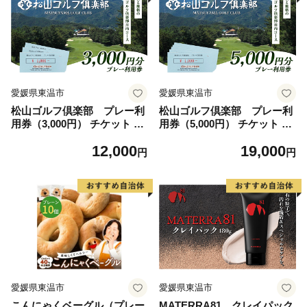
愛媛県東温市
愛媛県東温市
松山ゴルフ倶楽部 プレー利
松山ゴルフ倶楽部 プレー利
用券（3,000円） チケット ゴ
用券（5,000円） チケット ゴ
ルフ場チケット ゴルフ場 ゴ
ルフ場チケット ゴルフ場 ゴ
12,000
19,000
ルフプレー 愛媛県 大人 社会
ルフプレー 愛媛県 大人 社会
円
円
人 趣味 スポーツ 運動
人 趣味 スポーツ 運動
愛媛県東温市
愛媛県東温市
こんにゃくベーグル（プレー
MATERRA81 クレイパック