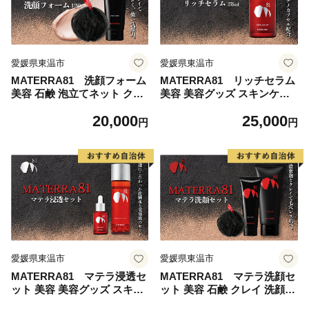
愛媛県東温市
愛媛県東温市
MATERRA81 洗顔フォーム
MATERRA81 リッチセラム
美容 石鹸 泡立てネット クレ
美容 美容グッズ スキンケア
イ マテラ 毛穴 ケア 黒ずみ
美容液 マテラ ナノカプセル
20,000
25,000
くすみ
ビタミンC
円
円
愛媛県東温市
愛媛県東温市
MATERRA81 マテラ浸透セ
MATERRA81 マテラ洗顔セ
ット 美容 美容グッズ スキン
ット 美容 石鹸 クレイ 洗顔フ
ケア 美容液 化粧水 ローショ
ォーム マテラ 泡立てネット