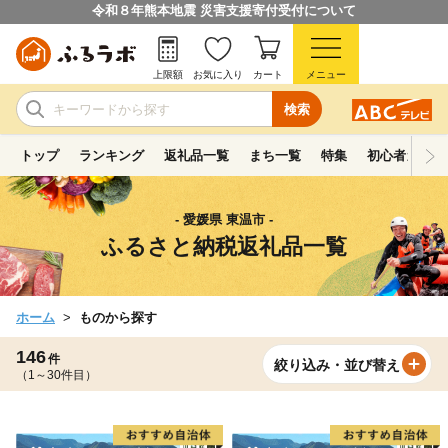
令和８年熊本地震 災害支援寄付受付について
上限額
お気に入り
カート
メニュー
検索
トップ
ランキング
返礼品一覧
まち一覧
特集
初心者ガイド
- 愛媛県 東温市 -
ふるさと納税返礼品一覧
ホーム
ものから探す
146
件
絞り込み・並び替え
（1～30件目）