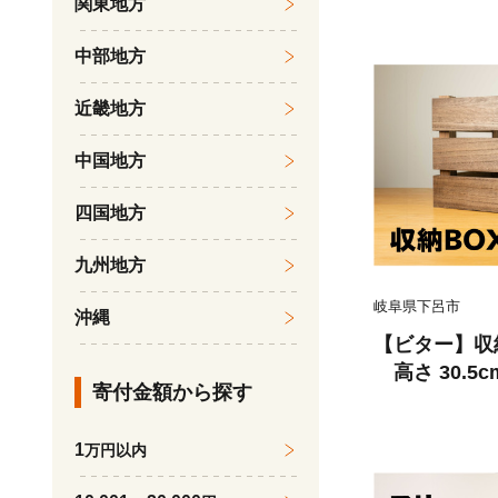
関東地方
き スタンド 
中部地方
近畿地方
中国地方
四国地方
九州地方
岐阜県下呂市
沖縄
【ビター】収納
高さ 30.5c
寄付金額から探す
ンプル 桐材 
多用途 収納
1
万円以内