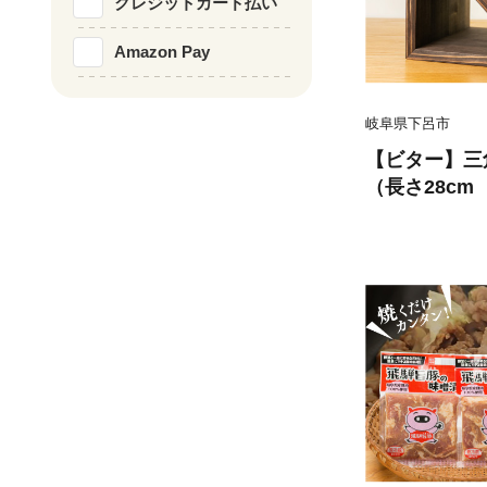
クレジットカード払い
Amazon Pay
岐阜県下呂市
【ビター】三
（長さ28cm 
cm） シンプル
用途 シェルフ