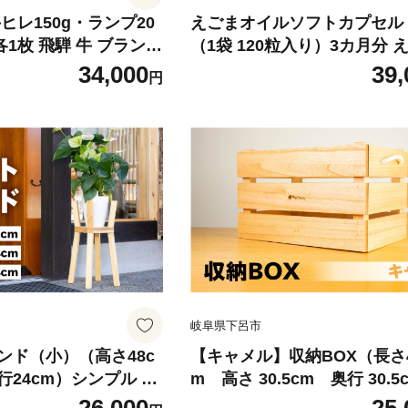
ヒレ150g・ランプ20
えごまオイルソフトカプセル 
各1枚 飛騨 牛 ブランド
（1袋 120粒入り）3カ月分 
答 ヒレステーキ ヒレ
油 エゴマ えごま 食用油 健康
34,000
39,
円
】
岐阜県下呂市
ンド（小）（高さ48c
【キャメル】収納BOX（長さ44
奥行24cm）シンプル 木
m 高さ 30.5cm 奥行 30.5
 インテイリア 鉢植え置
シンプル 桐材 桐 収納 積み重