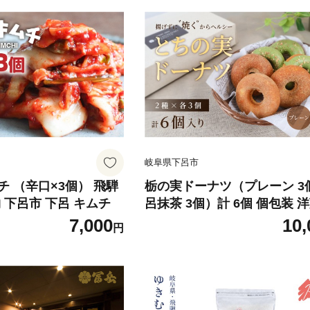
岐阜県下呂市
 （辛口×3個） 飛騨
栃の実ドーナツ（プレーン 3
 下呂市 下呂 キムチ
呂抹茶 3個）計 6個 個包装 洋菓子
焼菓子 ドーナッツ お菓子 贈
7,000
10,
円
ト 栃の実 とちのみ 千寿堂 
岐阜県