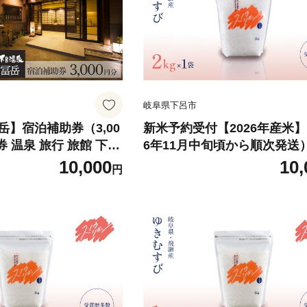
岐阜県下呂市
】宿泊補助券（3,00
新米予約受付【2026年産米】
券 温泉 旅行 旅館 下呂
6年11月中旬頃から順次発送
3千円 3000円
ウリボン（ゆきむすび）2kg×1
10,000
10,
円
ランド米 2キロ 精米 米 令和
まん丸屋 下呂市