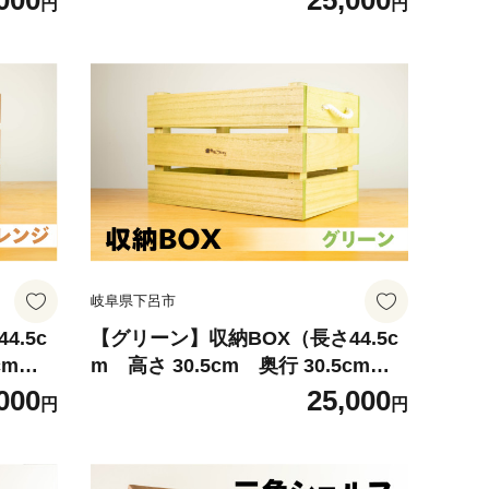
000
25,000
円
円
ス
様 多用途 収納箱 収納ボックス
岐阜県下呂市
.5c
【グリーン】収納BOX（長さ44.5c
cm）
m 高さ 30.5cm 奥行 30.5cm）
ね 多
シンプル 桐材 桐 収納 積み重ね 多
000
25,000
円
円
ス
様 多用途 収納箱 収納ボックス