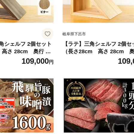
岐阜県下呂市
角シェルフ 2個セット
【ラテ】三角シェルフ 2個セ
高さ 28cm 奥行 28
（長さ28cm 高さ 28cm 奥
 杉 スギ 収納 多様 多
cm） シンプル 杉 スギ 収納 
109,000
109,
円
 棚
用途 シェルフ 棚