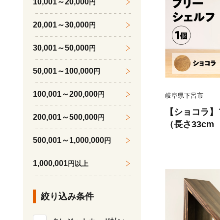
10,001～20,000
円
20,001～30,000
円
30,001～50,000
円
50,001～100,000
円
100,001～200,000
円
岐阜県下呂市
【ショコラ】
200,001～500,000
円
（長さ33cm 
cm） シンプル
500,001～1,000,000
円
用途 シェルフ
1,000,001
円以上
絞り込み条件