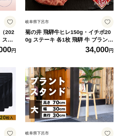
岐阜県下呂市
（202
菊の井 飛騨牛ヒレ150g・イチボ20
）スノ
0g ステーキ 各1枚 飛騨 牛 ブランド
袋 ブ
牛 ギフト 贈答 食べ比べ 赤身 いち
000
34,000
円
円
8年産
ぼ ヒレ ヒレステーキ【冷凍】
岐阜県下呂市