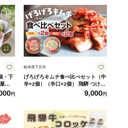
岐阜県下呂市
個・下
げろげろキムチ食べ比べセット（中
辛×2個）（辛口×2個） 飛騨 つけも
答 ギフ
の 漬物 下呂市 下呂 キムチ
000
9,000
円
円
下呂市