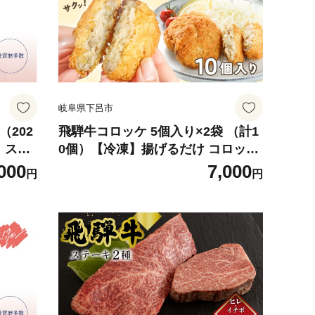
岐阜県下呂市
（202
飛騨牛コロッケ 5個入り×2袋 （計1
）スノ
0個）【冷凍】揚げるだけ コロッケ
袋 ブ
下呂市 馬瀬 コロッケ
000
7,000
円
円
8年産