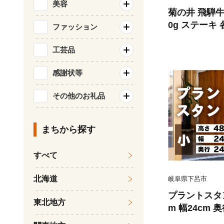
美容
菊の井 飛騨牛
0g ステーキ 
ファッション
牛 ギフト 贈
らんぷ【冷凍
工芸品
感謝状等
その他のお礼品
まちから探す
すべて
北海道
岐阜県下呂市
プラントスタ
東北地方
m 幅24cm 
目 木製 植物