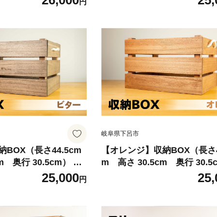
26,000
25,
円
無垢材
様 多用途 収納箱 収納ボック
岐阜県下呂市
BOX（長さ44.5cm
【オレンジ】収納BOX（長さ44
m 奥行 30.5cm） シ
m 高さ 30.5cm 奥行 30.5
桐 収納 積み重ね 多様
シンプル 桐材 桐 収納 積み重
25,000
25,
円
箱 収納ボックス
様 多用途 収納箱 収納ボック