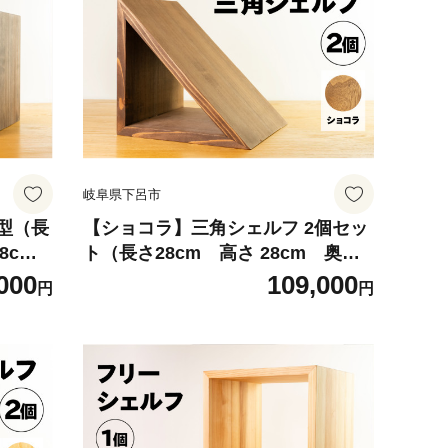
岐阜県下呂市
型（長
【ショコラ】三角シェルフ 2個セッ
8c
ト（長さ28cm 高さ 28cm 奥行
様 多
28cm） シンプル 杉 スギ 収納 多様
000
109,000
円
円
多用途 シェルフ 棚