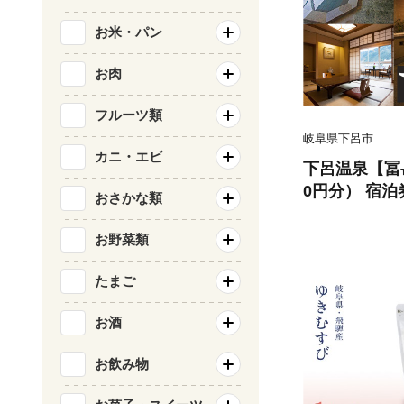
お米・パン
お肉
フルーツ類
岐阜県下呂市
カニ・エビ
下呂温泉【冨岳
0円分） 宿泊
おさかな類
市 ふがく 券 
お野菜類
たまご
お酒
お飲み物