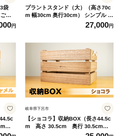
3袋
プラントスタンド（大）（高さ70c
えごま
m 幅30cm 奥行30cm） シンプル 木
目 木製 植物 インテイリア 鉢植え置
000
27,000
円
円
き スタンド 無垢材
岐阜県下呂市
.5c
【ショコラ】収納BOX（長さ44.5c
cm）
m 高さ 30.5cm 奥行 30.5cm）
ね 多
シンプル 桐材 桐 収納 積み重ね 多