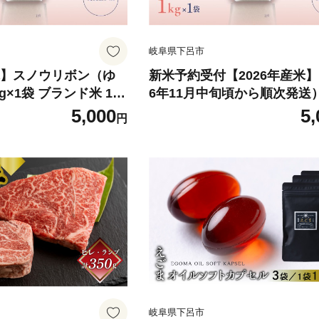
岐阜県下呂市
産米】スノウリボン（ゆ
新米予約受付【2026年産米】
ランド米 1キ
6年11月中旬頃から順次発送
令和7年産 まん丸屋 下呂
ウリボン（ゆきむすび）1kg×1
5,000
5,
円
ランド米 1キロ 精米 米 令和
まん丸屋 下呂市
岐阜県下呂市