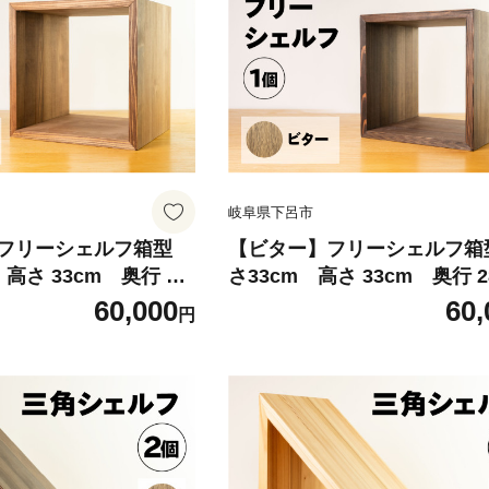
岐阜県下呂市
フリーシェルフ箱型
【ビター】フリーシェルフ箱
高さ 33cm 奥行 28
さ33cm 高さ 33cm 奥行 2
 杉 スギ 収納 多様 多
m） シンプル 杉 スギ 収納 多
60,000
60,
円
 棚
用途 シェルフ 棚