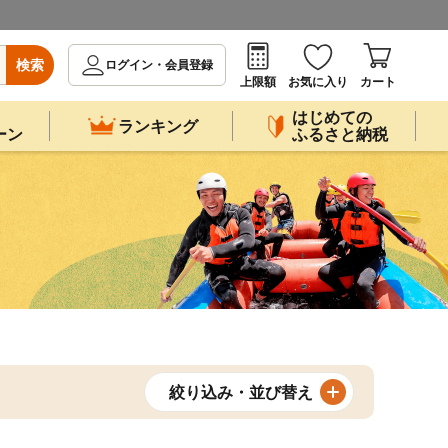
検索
ログイン・会員登録
上限額
お気に入り
カート
はじめての
ランキング
ーン
ふるさと納税
絞り込み・並び替え