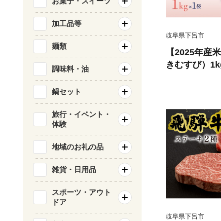
お菓子・スイーツ
加工品等
岐阜県下呂市
麺類
【2025年
きむすび）1kg×1袋 ブ
調味料・油
ロ 精米 米 
市
鍋セット
旅行・イベント・
体験
地域のお礼の品
雑貨・日用品
スポーツ・アウト
ドア
岐阜県下呂市