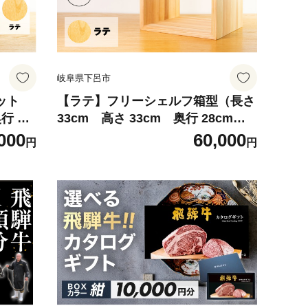
岐阜県下呂市
ット
【ラテ】フリーシェルフ箱型（長さ
行 28
33cm 高さ 33cm 奥行 28cm）
多様 多
シンプル 杉 スギ 収納 多様 多用途
000
60,000
円
円
シェルフ 棚