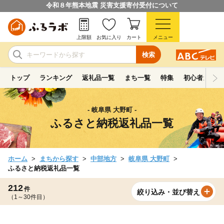
令和８年熊本地震 災害支援寄付受付について
上限額
お気に入り
カート
メニュー
検索
トップ
ランキング
返礼品一覧
まち一覧
特集
初心者ガイド
- 岐阜県 大野町 -
ふるさと納税返礼品一覧
ホーム
まちから探す
中部地方
岐阜県 大野町
ふるさと納税返礼品一覧
212
件
絞り込み・並び替え
（1～30件目）