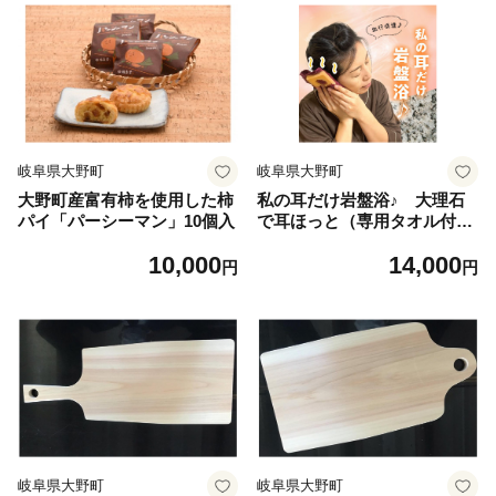
岐阜県大野町
岐阜県大野町
大野町産富有柿を使用した柿
私の耳だけ岩盤浴♪ 大理石
パイ「パーシーマン」10個入
で耳ほっと（専用タオル付
き）
10,000
14,000
円
円
岐阜県大野町
岐阜県大野町