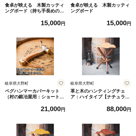
食卓が映える 木製カッティ
食卓が映える 木製カッティ
ングボード（持ち手長めのキ
ングボード
ャンプ仕様）
15,000
15,000
円
円
岐阜県大野町
岐阜県大野町
ペグハンマーカバーキット
革と木のハンティングチェ
（村の鍛冶屋用：ショートタ
ア：ハイタイプ【ナチュラ
イプ)：キャメル ※ペグハ
ル】【本革 タンニンなめ
21,000
88,000
ンマー本体は付属していませ
し イタリアンレザー】
円
円
ん 【本革 タンニンなめ
し イタリアンレザー】