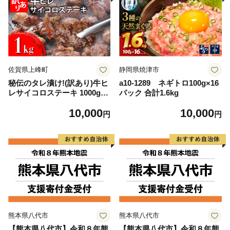
佐賀県上峰町
静岡県焼津市
秘伝のタレ漬け!(訳あり)牛ヒ
a10-1289 ネギトロ100g×16
レサイコロステーキ 1000g
パック 合計1.6kg
【B-1098-AS】
10,000
10,000
円
円
熊本県八代市
熊本県八代市
【熊本県八代市】令和８年熊
【熊本県八代市】令和８年熊