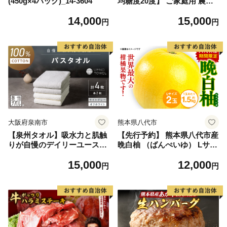
(450g×4パック)_14-3604
均糖度20度】 ご家庭用 農家
こだわりの シャイン マスカ
14,000
15,000
ット 2～3房 合計約1.2kg ブ
円
円
ドウ 葡萄 岡山県産 国産 フル
ーツ 果物 【 Nini farm 農家
直送 】
大阪府泉南市
熊本県八代市
【泉州タオル】吸水力と肌触
【先行予約】 熊本県八代市産
りが自慢のデイリーユースバ
晩白柚 （ばんぺいゆ） Lサイ
スタオル オフホワイト・ライ
ズ 2玉 柑橘 みかん 果物 くだ
15,000
12,000
トグレー 4枚【配送不可地
もの フルーツ おやつ 特産 熊
円
円
域：北海道・沖縄・離島】
本県 八代市 【2026年12月上
【039D-268】
旬より順次発送】