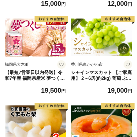
15,000
12,000
毛和牛 ブランド牛 九州 ハン
円
円
バーグ 牛肉 豚肉 国産 お弁当
おかず 惣菜 おすすめ 人気】
(H083106)
福岡県大木町
香川県東かがわ市
【最短7営業日以内発送】令
シャインマスカット 【ご家庭
和7年産 福岡県産米 夢つくし
用】 2～6房(約2kg) 葡萄 ぶど
15kg 精米 ※北海道・沖縄・
う ブドウ フルーツ 果物 くだ
19,500
19,000
離島は配送不可
もの 果実 旬の果物 旬のフル
円
円
ーツ 香川 香川県 東かがわ市