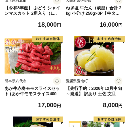
山形県河北町
大阪府泉佐野市
【令和8年産】 ぶどう シャイ
ねぎ塩 牛たん（成型）合計 2
ンマスカット 2房入り（1房6
kg 小分け 250g×8P【牛タン
00g前後） 秀品 山形県河北町
牛肉 焼肉用 薄切り 訳あり サ
18,000
16,000
産【山形eLab】 ka074-023-r
イズ不揃い】
円
円
8
熊本県八代市
愛媛県愛南町
あか牛赤身モモスライスセッ
【先行予約：2026年12月中旬
ト (あか牛モモスライス400
～発送】 訳あり 土佐 文旦 8k
g、あか牛のたれ200ml付き)
g (Mサイズ以上サイズミック
17,000
8,000
ス) 8000円 わけあり ぶんたん
円
円
みかん mikan 蜜柑 ミカン 土
佐文旦 家庭用 産地直送 国産
農家直送 期間限定 特産品 サ
イズミックス くらもとファー