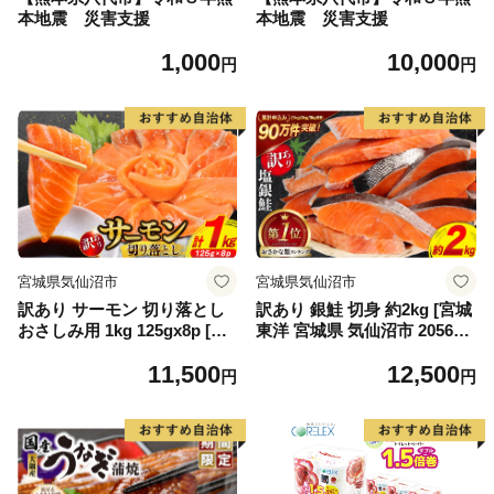
本地震 災害支援
本地震 災害支援
1,000
10,000
円
円
宮城県気仙沼市
宮城県気仙沼市
訳あり サーモン 切り落とし
訳あり 銀鮭 切身 約2kg [宮城
おさしみ用 1kg 125gx8p [足
東洋 宮城県 気仙沼市 205649
利本店 宮城県 気仙沼市 2056
91] 鮭 魚介類 海鮮 訳アリ 規
11,500
12,500
4313] 魚 魚介類 鮭 お刺し身
格外 不揃い さけ サケ 鮭切身
円
円
刺し身 刺身 生 生食 個包装
シャケ 切り身 冷凍 家庭用 お
チリ銀鮭 銀鮭 海鮮 海鮮丼 魚
かず 弁当 支援 サーモン 銀鮭
介
切り身 魚 わけあり