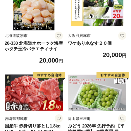
ム 愛南町 愛媛県
北海道紋別市
大阪府貝塚市
20-330 北海道オホーツク海産
ワケあり水なす２０個
ホタテ玉冷バラエティサイズ
20,000
(1kg)｜ 訳あり サイズ不揃い
円
20,000
円
宮崎県都城市
岡山県里庄町
国産牛 赤身切り落とし1.8kg
ぶどう 2026年 先行予約 【平