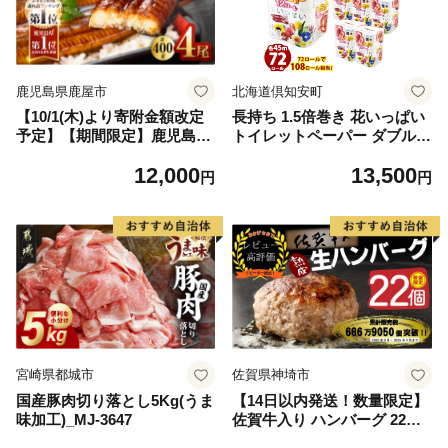
鹿児島県鹿屋市
北海道倶知安町
【10/1(木)より寄附金額改定
長持ち 1.5倍巻き 花いっぱい
予定】【期間限定】鹿児島県
トイレットペーパー ダブル 4
大隅産うなぎ蒲焼4尾（400
5ｍ 計72ロール 全18種 花柄
12,000
13,500
g） KN007-023
プリント ハーブ 香り付き 日
円
円
本製 まとめ買い 防災 常備品
ペーパー エコ 日用雑貨 消耗
品 備蓄 送料無料 北海道 倶知
安町 日用品
宮崎県都城市
佐賀県神埼市
国産豚肉切り落とし5Kg(うま
【14日以内発送！数量限定】
味加工)_MJ-3647
佐賀牛入り ハンバーグ 22個
2.6kg(120g×22個)【佐賀牛 黒