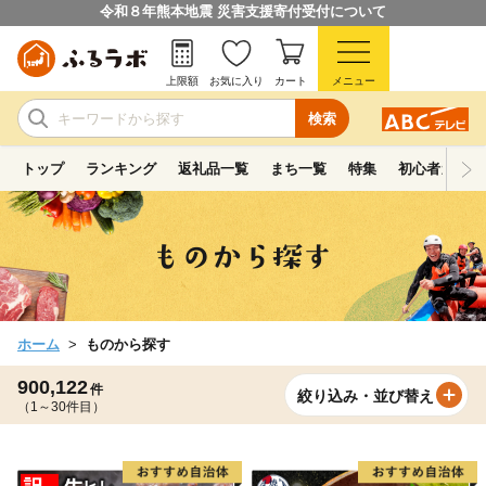
令和８年熊本地震 災害支援寄付受付について
上限額
お気に入り
カート
メニュー
検索
トップ
ランキング
返礼品一覧
まち一覧
特集
初心者ガイド
ホーム
ものから探す
900,122
件
絞り込み・並び替え
（1～30件目）