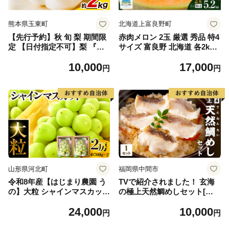
熊本県玉東町
北海道上富良野町
【先行予約】秋 旬 梨 期間限
赤肉メロン 2玉 厳選 秀品 特4
定 【日付指定不可】梨 『松
サイズ 富良野 北海道 各2kg
田農園』の くまもと 梨 たっ
～2.6kg 2玉 セット ファーム
10,000
17,000
ぷり 約2kg 5-7玉前後 《7月
富良野 メロン めろん 果物 く
円
円
下旬-9月末頃出荷》 予約 受
だもの フルーツ デザート 旬
付中 熊本県玉名郡玉東町『松
の果物 旬のフルーツ
田農園』なし 果物 スイーツ
フルーツ デザート スムージ
ー SDG`s
山形県河北町
福岡県中間市
令和8年産【はじまり農園 う
TVで紹介されました！ 玄海
の】大粒 シャインマスカット
の極上天然鯛めしセット[鯛
２房（約700g×2房） 山形県
の切身、だし汁、鯛茶漬け用
24,000
10,000
河北町産 【河北町観光物産協
だし]【010-0001】
円
円
会】 ka002-004-r8