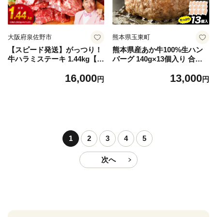
大阪府泉佐野市
熊本県玉東町
【スピード発送】がっつり！
熊本県産あか牛100%生ハン
牛ハラミステーキ 1.44kg【氷
バーグ 140g×13個入り 合計1
温熟成×特製ダレ 小分け 360
820g 1.82kg以上《30日以内
16,000
13,000
g×4パック 牛肉 すてーき 焼
に出荷予定(土日祝除く)》熊
円
円
くだけ 味付き 訳あり 不揃い
本県産あか牛 バイキングベー
焼肉 BBQ】
カリー 冷凍
1
2
3
4
5
次へ