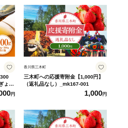
香川県三木町
300
三木町への応援寄附金【1,000円】
 ぎょう
（返礼品なし）_mk167-001
香川県
000
1,000
円
円