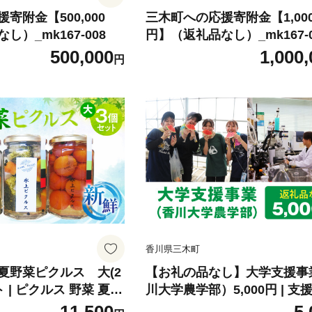
寄附金【500,000
三木町への応援寄附金【1,000,
）_mk167-008
円】（返礼品なし）_mk167-0
500,000
1,000,
円
香川県三木町
夏野菜ピクルス 大(2
【お礼の品なし】大学支援事
ト | ピクルス 野菜 夏野
川大学農学部）5,000円 | 支
ーツ 漬物 お漬物 和風
さと支援 地元応援 応援 地元