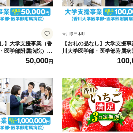
香川県三木町
し】大学支援事業（香
【お礼の品なし】大学支援事
・医学部附属病院）5
川大学医学部・医学部附属病
 支援 ふるさと支援 地元応
0,000円 | 支援 ふるさと支援
50,000
100,
円
支援 教育・研究・社会
援 応援 地元支援 教育・研究
整備 香川県 三木町 |_
貢献活動 環境整備 香川県 三木
mk168-004