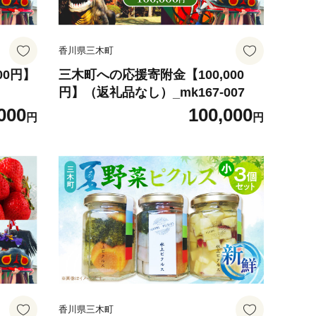
香川県三木町
00円】
三木町への応援寄附金【100,000
円】（返礼品なし）_mk167-007
000
100,000
円
円
香川県三木町