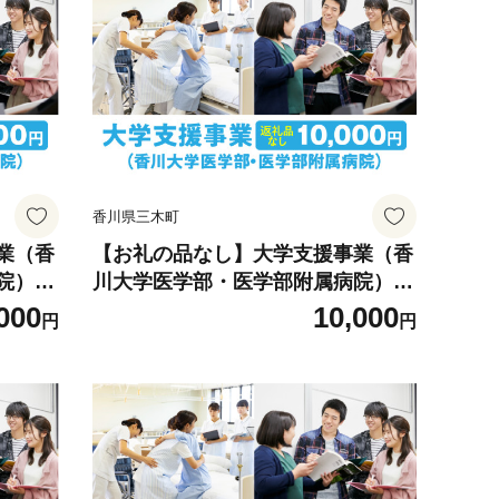
香川県三木町
業（香
【お礼の品なし】大学支援事業（香
）5,
川大学医学部・医学部附属病院）1
地元応援
0,000円 | 支援 ふるさと支援 地元応
000
10,000
円
円
社会貢
援 応援 地元支援 教育・研究・社会
 |_m
貢献活動 環境整備 香川県 三木町 |_
mk168-002