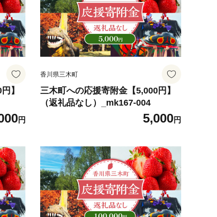
香川県三木町
0円】
三木町への応援寄附金【5,000円】
（返礼品なし）_mk167-004
000
5,000
円
円