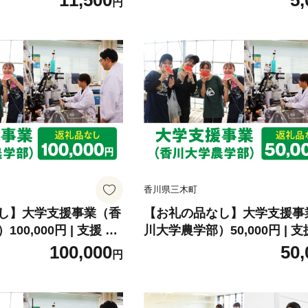
11,500
5,
円
 酢たれ たれ 旬 季節
育・研究・社会貢献活動 環
節の野菜 氷上ピクルス
香川県 三木町 |_mk169-001
 おかず おすすめ 人
 |_mk163-002
香川県三木町
し】大学支援事業（香
【お礼の品なし】大学支援事
00,000円 | 支援 ふ
川大学農学部）50,000円 | 支
元応援 応援 地元支援
さと支援 地元応援 応援 地元
100,000
50,
円
社会貢献活動 環境整
育・研究・社会貢献活動 環
 |_mk169-004
香川県 三木町 |_mk169-003