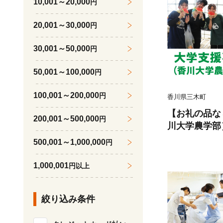
10,001～20,000
円
20,001～30,000
円
30,001～50,000
円
50,001～100,000
円
100,001～200,000
円
香川県三木町
【お礼の品な
200,001～500,000
円
川大学農学部）1
ふるさと支援 
500,001～1,000,000
円
援 教育・研
整備 香川県 三木
1,000,001
円以上
絞り込み条件