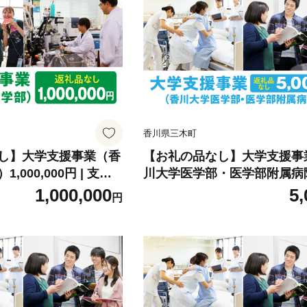
香川県三木町
し】大学支援事業（香
【お礼の品なし】大学支援事
,000,000円 | 支援
川大学医学部・医学部附属病院
地元応援 応援 地元支
000円 | 支援 ふるさと支援 
1,000,000
5,
円
究・社会貢献活動 環境
応援 地元支援 教育・研究・
町 |_mk169-006
献活動 環境整備 香川県 三木町
k168-001