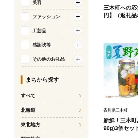
美容
三木町への応援
円】（返礼品なし
ファッション
工芸品
感謝状等
その他のお礼品
まちから探す
すべて
北海道
香川県三木町
新鮮！三木町
東北地方
90g)3個セッ
菜 果物 フル