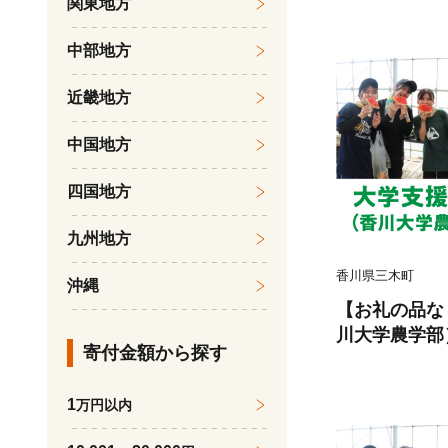
関東地方
洋風 デザート
旬の野菜 季
中部地方
ひかみぴくるす
気 香川県 三木町
近畿地方
中国地方
四国地方
九州地方
香川県三木町
沖縄
【お礼の品な
川大学農学部）1
寄付金額から探す
るさと支援 地
教育・研究・
1
万円以内
備 香川県 三木町