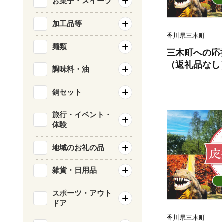
お菓子・スイーツ
加工品等
香川県三木町
麺類
三木町への応援
（返礼品なし）_
調味料・油
鍋セット
旅行・イベント・
体験
地域のお礼の品
雑貨・日用品
スポーツ・アウト
ドア
香川県三木町