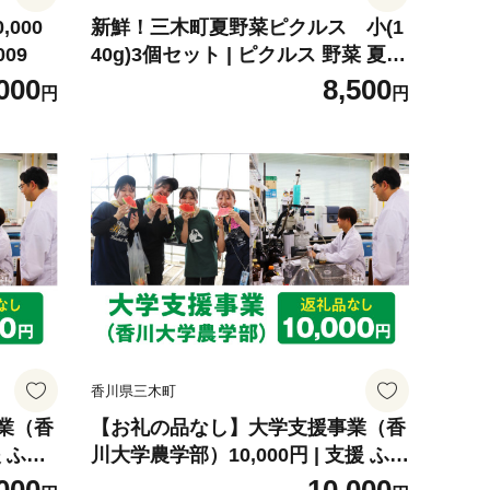
000
新鮮！三木町夏野菜ピクルス 小(1
09
40g)3個セット | ピクルス 野菜 夏野
菜 果物 フルーツ 漬物 お漬物 和風
000
8,500
円
円
洋風 デザート 酢たれ たれ ドレッシ
ング 旬 季節 旬の野菜 季節の野菜
氷上ピクルス ひかみぴくるす おか
ず おすすめ 人気 香川県 三木町 |_m
k163-001
香川県三木町
業（香
【お礼の品なし】大学支援事業（香
援 ふる
川大学農学部）10,000円 | 支援 ふる
支援 教
さと支援 地元応援 応援 地元支援 教