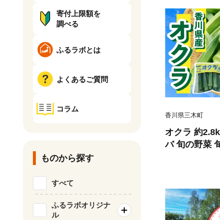
寄付上限額を
調べる
ふるラボとは
よくあるご質問
コラム
香川県三木町
オクラ 約2.8
バ 旬の野菜 
答 贈り物 ギ
ものから探す
分け グルメ 
め 特産 特産
すべて
木町 |_mk006
ふるラボオリジナ
ル