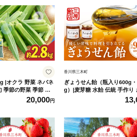
香川県三木町
kg |オクラ 野菜 ネバネ
ぎょうせん飴（瓶入り600g・
旬 季節の野菜 季節 贈
g）|麦芽糖 水飴 伝統 手作り
フト プレゼント おすそ
せん飴 お見舞い 砂糖不使用 
20,000
13,
円
お取り寄せ 人気 おすす
三木町|_mk029-002
品 生鮮食品 香川県 三
-124