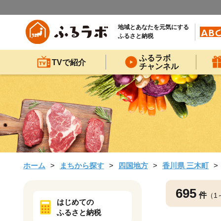
地域とあなたを元気にする
ふるさと納税
ふるラボ
TVで紹介
チャンネル
ホーム
まちから探す
四国地方
香川県 三木町
695
件
（1
はじめての
ふるさと納税