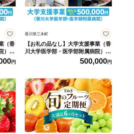
香川県三木町
業（香
【お礼の品なし】大学支援事業（香
院）10
川大学医学部・医学部附属病院）50
 地元応
0,000円 | 支援 ふるさと支援 地元応
000
500,000
円
円
・社会
援 応援 地元支援 教育・研究・社会
町 |_
貢献活動 環境整備 香川県 三木町 |_
mk168-005