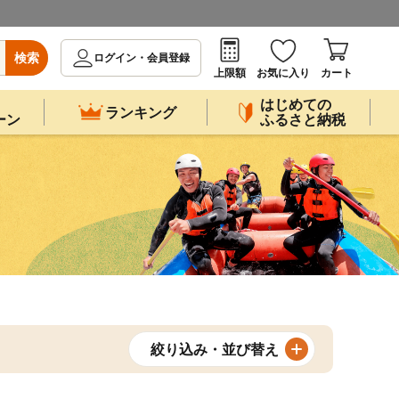
検索
ログイン・会員登録
上限額
お気に入り
カート
はじめての
ランキング
ーン
ふるさと納税
絞り込み・並び替え