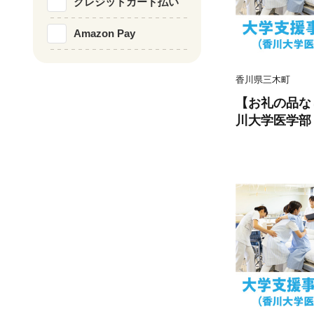
クレジットカード払い
Amazon Pay
香川県三木町
【お礼の品な
川大学医学部
0,000円 |
援 応援 地元
貢献活動 環境
mk168-003