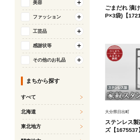
美容
ごまだれ 漬け
P×3袋)【172
ファッション
工芸品
感謝状等
その他のお礼品
まちから探す
すべて
北海道
大分県日出町
ステンレス製
東北地方
ズ【1675537