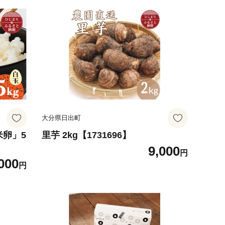
大分県日出町
米卵」5
里芋 2kg【1731696】
9,000
円
000
円