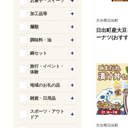
お菓子・スイーツ
加工品等
大分県日出町
麺類
日出町産大豆
ーナツ(おすすめ
調味料・油
26】
鍋セット
旅行・イベント・
体験
地域のお礼の品
雑貨・日用品
スポーツ・アウト
ドア
大分県日出町