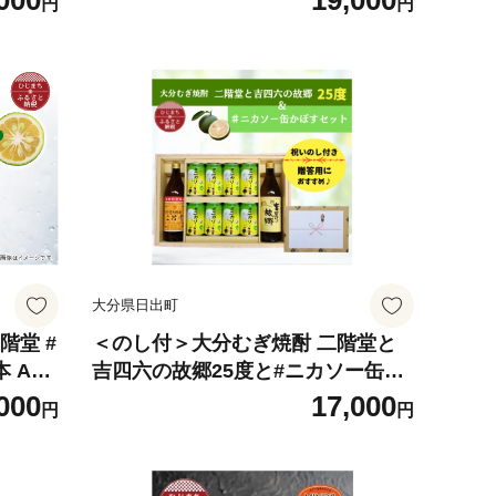
000
19,000
円
円
 練り物
麦焼酎 むぎ焼酎 二階堂 二階堂ソー
 送料無
ダ割 ニカソー缶 かぼす 大分限定 大
分県 日出町 人気 おすすめ 送料無料
贈答 ギフト【1678183】
大分県日出町
階堂 #
＜のし付＞大分むぎ焼酎 二階堂と
 AG5
吉四六の故郷25度と#ニカソー缶か
ぼすセット【1678504】
000
17,000
円
円