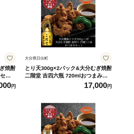
大分県日出町
むぎ焼酎
とり天300g×2パック&大分むぎ焼酎
みセッ
二階堂 吉四六瓶 720mlおつまみセ
617】
ット＜複数個口で配送＞【401461
000
17,000
円
円
9】