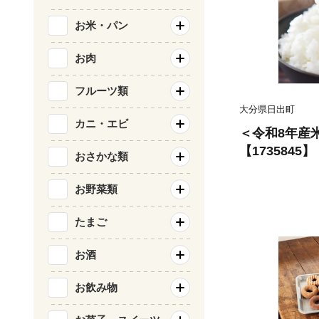
お米・パン
お肉
フルーツ類
大分県日出町
カニ・エビ
＜令和8年産米
【1735845】
おさかな類
お野菜類
たまご
お酒
お飲み物