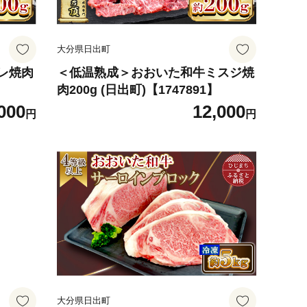
大分県日出町
レ焼肉
＜低温熟成＞おおいた和牛ミスジ焼
肉200g (日出町)【1747891】
000
12,000
円
円
大分県日出町