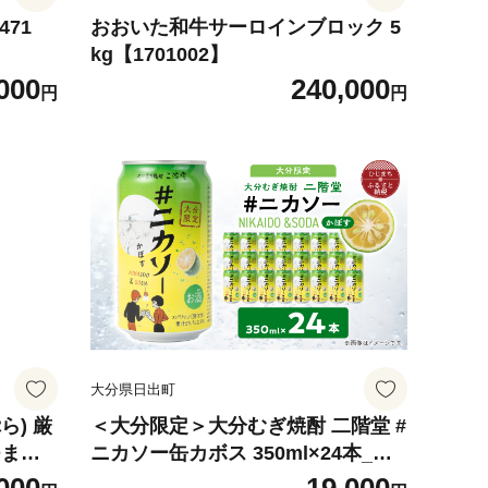
71
おおいた和牛サーロインブロック 5
kg【1701002】
000
240,000
円
円
大分県日出町
ら) 厳
＜大分限定＞大分むぎ焼酎 二階堂 #
つま揚
ニカソー缶カボス 350ml×24本_お
おつま
酒 酒 蒸留酒 アルコール 6％ 焼酎