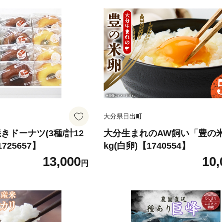
大分県日出町
きドーナツ(3種/計12
大分生まれのAW飼い「豊の
725657】
kg(白卵)【1740554】
13,000
10,
円