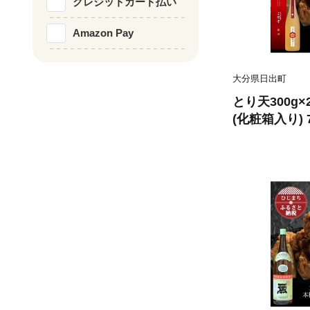
クレジットカード払い
Amazon Pay
大分県日出町
とり天300g
(化粧箱入り)
ト＜複数個口で