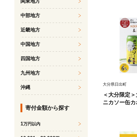
関東地方
中部地方
近畿地方
中国地方
四国地方
九州地方
大分県日出町
沖縄
＜大分限定＞
ニカソー缶カボス
寄付金額から探す
8【1678192
1
万円以内