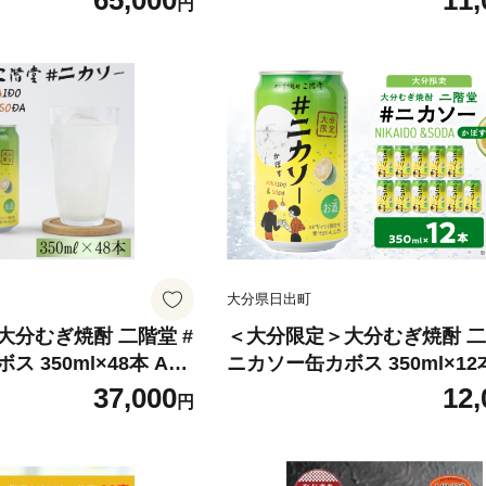
65,000
11,
円
み 惣菜 おでん 鍋 魚介 タラ
大分県 日出町 人気 おすすめ
料 贈答 ギフト【1676359】
大分県日出町
大分むぎ焼酎 二階堂 #
＜大分限定＞大分むぎ焼酎 二
 350ml×48本 AG5
ニカソー缶カボス 350ml×12本
】
9【1678248】
37,000
12,
円