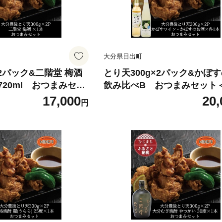
大分県日出町
×2パック&二階堂 梅酒
とり天300g×2パック&かぼ
 720ml おつまみセッ
飲み比べB おつまみセット
配送＞【4014620】
個口で配送＞【4014621】
17,000
20,
円