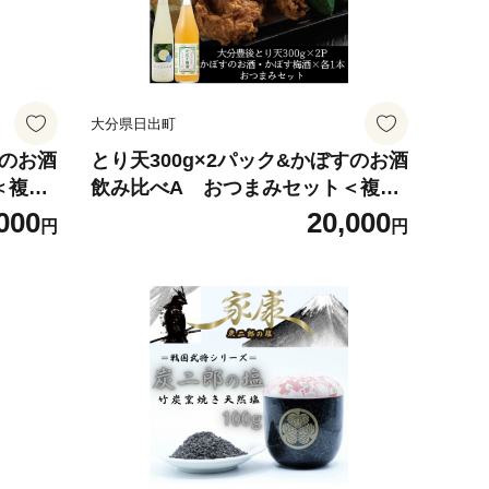
大分県日出町
すのお酒
とり天300g×2パック&かぼすのお酒
＜複数
飲み比べA おつまみセット＜複数
個口で配送＞【4014622】
000
20,000
円
円