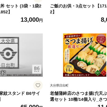
丼 セット (3袋・1袋2
ご飯のお供・3点セット【1714
1852】
2】
13,000
8,
円
大分県日出町
家紋スタンド B6サイ
老舗蒲鉾店のさつま揚げ(天ぷ
】
選セット 10種/14個入り_さ
げ さつま揚げセット おかず 