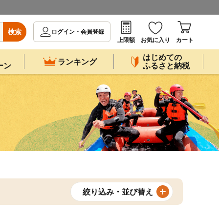
検索
ログイン・会員登録
上限額
お気に入り
カート
はじめての
ランキング
ーン
ふるさと納税
絞り込み・並び替え