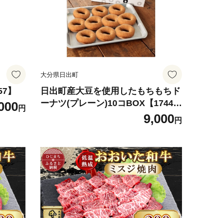
大分県日出町
57】
日出町産大豆を使用したもちもちド
ーナツ(プレーン)10コBOX【17440
000
円
09】
9,000
円