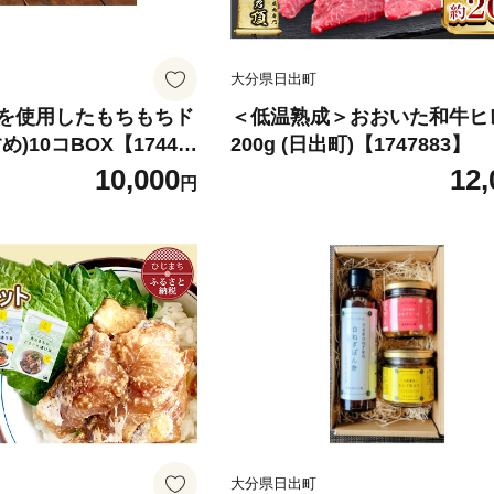
大分県日出町
を使用したもちもちド
＜低温熟成＞おおいた和牛ヒ
)10コBOX【17440
200g (日出町)【1747883】
10,000
12,
円
大分県日出町