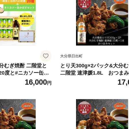
大分県日出町
分むぎ焼酎 二階堂と
とり天300g×2パック&大分
20度と#ニカソー缶か
二階堂 速津媛1.8L おつま
78509】
ト＜複数個口で配送＞【4014
16,000
17,
円