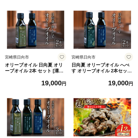
物 フルーツ くだもの 柑橘 ポ
ブ
ン酢 調味料 果汁
宮崎県日向市
宮崎県日向市
オリーブオイル 日向夏 オリ
日向夏 オリーブオイル へべ
ーブオイル 2本 セット [溝口
す オリーブオイル 2本セット
オリーブ園 宮崎県 日向市 45
[溝口オリーブ園 宮崎県 日向
19,000
19,000
2060738] 油 オリーブ油 食用
市 452060739] 油 オリーブ油
円
円
油 調味料 オイル オリーブ
食用油 調味料 オイル オリー
ブ