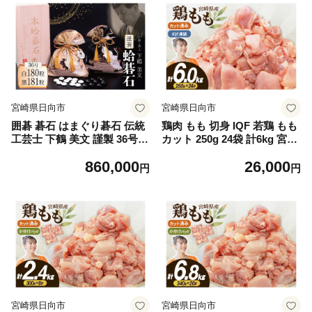
宮崎県日向市
宮崎県日向市
囲碁 碁石 はまぐり碁石 伝統
鶏肉 もも 切身 IQF 若鶏 もも
工芸士 下鶴 美文 謹製 36号
カット 250g 24袋 計6kg 宮崎
白碁石180粒 那智黒碁石181
県産 [南九フーズ 宮崎県 日向
860,000
26,000
粒 スペア碁石各2粒 証明書
市 452061691] とり肉 鳥肉 鶏
円
円
専用木箱 布製専用碁石袋 付
もも 鶏もも肉 鶏 真空包装 宮
き [ミツイシ 宮崎県 日向市 4
崎 個包装 お弁当 個別急速冷
52061655] 蛤 はまぐり 卓上
凍 個別凍結加工 カット 小分
ゲーム テーブルゲーム
け 時短 カット済み
宮崎県日向市
宮崎県日向市