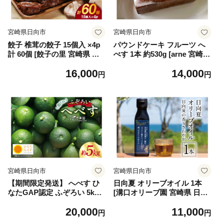
宮崎県日向市
宮崎県日向市
餃子 椎茸の餃子 15個入 ×4p
パウンドケーキ フルーツ へ
計 60個 [餃子の里 宮崎県 日
べす 1本 約530g [arne 宮崎県
向市 452061060] 宮崎 ぎょう
日向市 452061146] お菓子 ケ
16,000
14,000
ざ 冷凍 しいたけ
ーキ 焼き菓子 おやつ
円
円
宮崎県日向市
宮崎県日向市
【期間限定発送】 へべす ひ
日向夏 オリーブオイル 1本
なたGAP認定 ふぞろい 5kg
[溝口オリーブ園 宮崎県 日向
[へべすの悠美園 宮崎県 日向
市 452060735] 油 オリーブ油
20,000
11,000
市 452060724] ヘベス 宮崎 果
食用油 調味料 オイル オリー
円
円