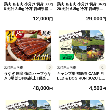
鶏肉 もも肉 小分け 切身 300g
鶏肉 もも肉 小分け 切身 340g
8袋 計 2.4kg 冷凍 宮崎県産
20袋 計 6.8kg 冷凍 宮崎県産
[南九フーズ 宮崎県 日向市 45
[南九フーズ 宮崎県 日向市 45
12,000
29,000
2061697] とり肉 鳥肉 鶏もも
2061696] とり肉 鳥肉 鶏もも
円
円
鶏もも肉 鶏 冷凍 真空包装 宮
鶏もも肉 鶏 冷凍 真空包装 宮
崎 個包装 少量サイズ お弁当
崎 個包装 大容量 お弁当
宮崎県日向市
宮崎県日向市
うなぎ 国産 蒲焼 ハーブうな
キャンプ場 補助券 CAMP FI
ぎ 8尾 計1440g以上 [鰻楽 宮
ELD & DOG RUN SUZU 1,00
崎県 日向市 452061245] 国産
0円分 [鈴建 宮崎県 日向市 45
48,000
4,500
うなぎ 鰻 ウナギ 蒲焼き 蒲焼
2061071-a] 施設利用券 利用
円
円
かばやき unagi うなぎ蒲焼
補助券 宿泊補助券 宿泊 キャ
魚 魚介 魚貝 海鮮 うな重 蒲
ンプ 貸切 ドッグラン 日帰り
焼 贈答 うなぎ たれ 山椒 う
アウトドア
なぎ蒲焼 国産 鰻 国産うなぎ