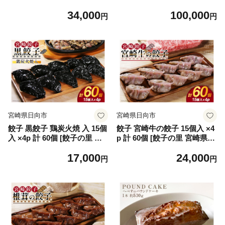
00円分 [鈴建 宮崎県 日向市 4
00円分 [鈴建 宮崎県 日向市 4
34,000
100,000
52061071-d] 施設利用券 利用
52061071-e] 施設利用券 利用
円
円
補助券 宿泊補助券 宿泊 キャ
補助券 宿泊補助券 宿泊 キャ
ンプ 貸切 ドッグラン 日帰り
ンプ 貸切 ドッグラン 日帰り
アウトドア
アウトドア
宮崎県日向市
宮崎県日向市
餃子 黒餃子 鶏炭火焼 入 15個
餃子 宮崎牛の餃子 15個入 ×4
入 ×4p 計 60個 [餃子の里 宮
p 計 60個 [餃子の里 宮崎県
崎県 日向市 452061058] 宮崎
日向市 452061059] 宮崎 ぎょ
17,000
24,000
ぎょうざ 冷凍 鶏 炭火焼き
うざ 冷凍 宮崎牛
円
円