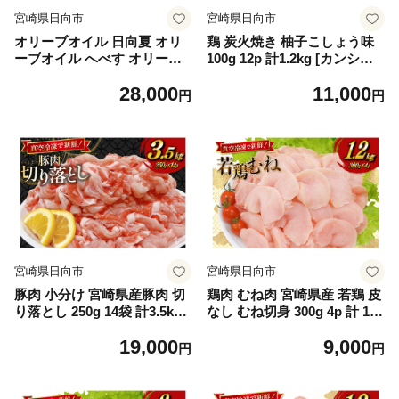
宮崎県日向市
宮崎県日向市
オリーブオイル 日向夏 オリ
鶏 炭火焼き 柚子こしょう味
ーブオイル へべす オリーブ
100g 12p 計1.2kg [カンショ
オイル 3本 セット [溝口オ
ク 宮崎県 日向市 452061283]
28,000
11,000
リーブ園 宮崎県 日向市 4520
炭火焼 鶏肉 親鳥 柚子こしょ
円
円
60740] 油 オリーブ油 食用油
う ゆずこしょう 柚子胡椒
調味料 オイル オリーブ
宮崎県日向市
宮崎県日向市
豚肉 小分け 宮崎県産豚肉 切
鶏肉 むね肉 宮崎県産 若鶏 皮
り落とし 250g 14袋 計3.5kg
なし むね切身 300g 4p 計 1.2
セット [TRINITY 宮崎県 日向
kg セット [TRINITY 宮崎県
19,000
9,000
市 452061332] 真空パック こ
日向市 452061350] 小分け む
円
円
ま切れ 宮崎 切落し 冷凍 細切
ね 宮崎 胸 真空パック ムネ肉
れ ぶた こま切れ 小間切れ 肉
胸 冷凍 肉