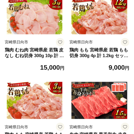
宮崎県日向市
宮崎県日向市
鶏肉 むね肉 宮崎県産 若鶏 皮
鶏肉 もも 宮崎県産 若鶏 もも
なし むね切身 300g 10p 計 3k
切身 300g 4p 計 1.2kg セット
g セット [TRINITY 宮崎県 日
[TRINITY 宮崎県 日向市 4520
15,000
9,000
向市 452061349] 小分け むね
61352] もも肉 小分け 鶏肉も
円
円
宮崎 胸 真空パック ムネ肉 胸
も 宮崎 真空パック モモ モモ
冷凍 肉
肉 冷凍 肉
宮崎県日向市
宮崎県日向市