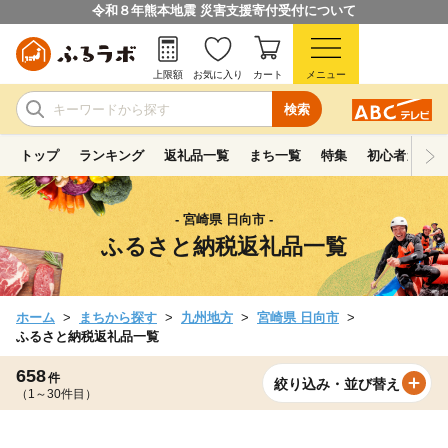
令和８年熊本地震 災害支援寄付受付について
上限額
お気に入り
カート
メニュー
検索
トップ
ランキング
返礼品一覧
まち一覧
特集
初心者ガイド
- 宮崎県 日向市 -
ふるさと納税返礼品一覧
ホーム
まちから探す
九州地方
宮崎県 日向市
ふるさと納税返礼品一覧
658
件
絞り込み・並び替え
（1～30件目）