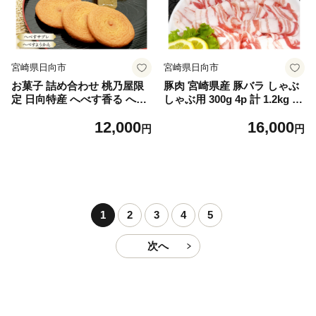
宮崎県日向市
宮崎県日向市
お菓子 詰め合わせ 桃乃屋限
豚肉 宮崎県産 豚バラ しゃぶ
定 日向特産 へべす香る へべ
しゃぶ用 300g 4p 計 1.2kg セ
すサブレ へべすようかん 各6
ット [TRINITY 宮崎県 日向市
12,000
16,000
袋 セット [桃乃屋 宮崎県 日
452061331] 冷凍 小分け しゃ
円
円
向市 452061300] 個包装 和菓
ぶしゃぶ スライス 豚バラ肉
子 おかし へべす ヘベス
宮崎 豚バラ薄切り 薄切り
1
2
3
4
5
次へ