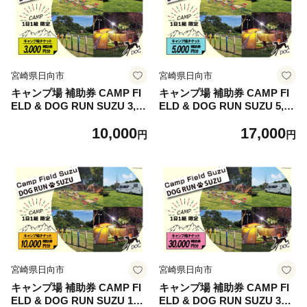
unagi 鰻 ウナギ うなぎ蒲焼
うなぎ 国産 ウナギ 蒲焼 うな
ぎ ウナギ unagi 国産 蒲焼き
◇◆
宮崎県日向市
宮崎県日向市
キャンプ場 補助券 CAMP FI
キャンプ場 補助券 CAMP FI
ELD & DOG RUN SUZU 3,00
ELD & DOG RUN SUZU 5,00
0円分 [鈴建 宮崎県 日向市 45
0円分 [鈴建 宮崎県 日向市 45
10,000
17,000
2061071-b] 施設利用券 利用
2061071-c] 施設利用券 利用
円
円
補助券 宿泊補助券 宿泊 キャ
補助券 宿泊補助券 宿泊 キャ
ンプ 貸切 ドッグラン 日帰り
ンプ 貸切 ドッグラン 日帰り
アウトドア
アウトドア
宮崎県日向市
宮崎県日向市
キャンプ場 補助券 CAMP FI
キャンプ場 補助券 CAMP FI
ELD & DOG RUN SUZU 10,0
ELD & DOG RUN SUZU 30,0