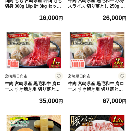
鶏肉 もも 宮崎県産 若鶏 もも
牛肉 宮崎県産 黒毛和牛 赤身
切身 300g 10p 計 3kg セット
スライス 切り落とし 250g 6p
[TRINITY 宮崎県 日向市 4520
計1.5kg セット [TRINITY 宮
16,000
26,000
61351] もも肉 小分け 鶏肉も
崎県 日向市 452061320] すき
円
円
も 宮崎 真空パック モモ モモ
焼き 冷凍 小分け 黒毛 霜降り
肉 冷凍 肉
牛 和牛
宮崎県日向市
宮崎県日向市
牛肉 宮崎県産 黒毛和牛 肩ロ
牛肉 宮崎県産 黒毛和牛 肩ロ
ース すき焼き用 切り落とし
ース すき焼き用 切り落とし
250g 4p 計 1kg セット [TRINI
250g 12p 計 3kg セット [TRI
35,000
67,000
TY 宮崎県 日向市 452061319]
NITY 宮崎県 日向市 4520613
円
円
冷凍 小分け ロース 薄切り う
18] 冷凍 小分け ロース 薄切
す切り 黒毛 霜降り スライス
り うす切り 黒毛 霜降り スラ
牛肩 牛 肉 宮崎 和牛
イス 牛肩 牛 肉 宮崎 和牛