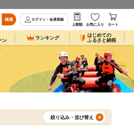
検索
ログイン・会員登録
上限額
お気に入り
カート
はじめての
ランキング
ーン
ふるさと納税
絞り込み・並び替え