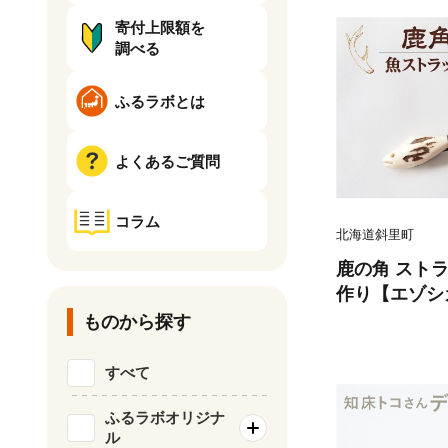
寄付上限額を
調べる
ふるラボとは
よくあるご質問
コラム
北海道斜里町
鹿の角 スト
作り【エゾシ
エゾ鹿 エゾシ
ものから探す
町
すべて
ふるラボオリジナ
ル