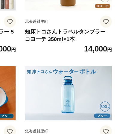
北海道斜里町
ー 5
知床トコさんトラベルタンブラー
コヨーテ 350ml×1本
000
14,000
円
円
北海道斜里町