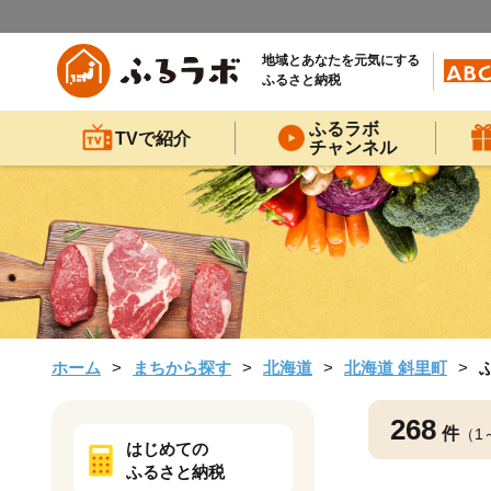
地域とあなたを元気にする
ふるさと納税
ふるラボ
TVで紹介
チャンネル
ホーム
まちから探す
北海道
北海道 斜里町
268
件
（1
はじめての
ふるさと納税