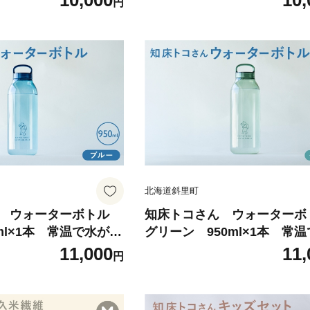
10,000
10,
円
北海道斜里町
ん ウォーターボトル
知床トコさん ウォーター
ml×1本 常温で水が飲
グリーン 950ml×1本 常
イボトル
飲める 耐熱マイボトル
11,000
11,
円