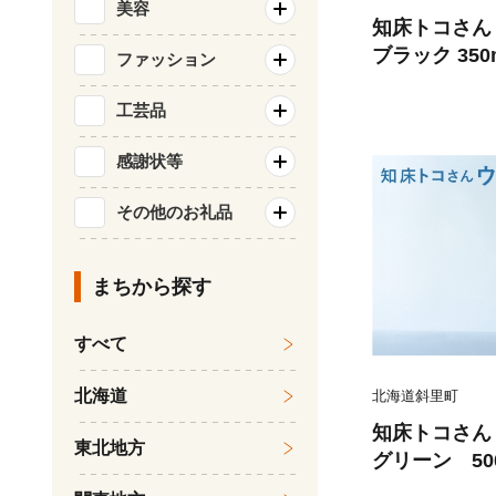
美容
知床トコさん
ブラック 350
ファッション
工芸品
感謝状等
その他のお礼品
まちから探す
すべて
北海道
北海道斜里町
知床トコさ
東北地方
グリーン 50
飲める 耐熱