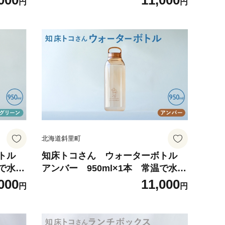
000
11,000
円
円
北海道斜里町
ボトル
知床トコさん ウォーターボトル
温で水が
アンバー 950ml×1本 常温で水が
飲める 耐熱マイボトル
000
11,000
円
円