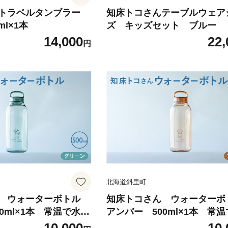
トラベルタンブラー
知床トコさんテーブルウェア
ml×1本
ズ キッズセット ブルー
14,000
22,
円
北海道斜里町
ん ウォーターボトル
知床トコさん ウォーター
0ml×1本 常温で水が
アンバー 500ml×1本 常
マイボトル
飲める 耐熱マイボトル