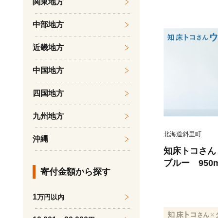
関東地方
中部地方
近畿地方
中国地方
四国地方
九州地方
北海道斜里町
沖縄
知床トコさ
ブルー 950
寄付金額から探す
める 耐熱マ
1
万円以内