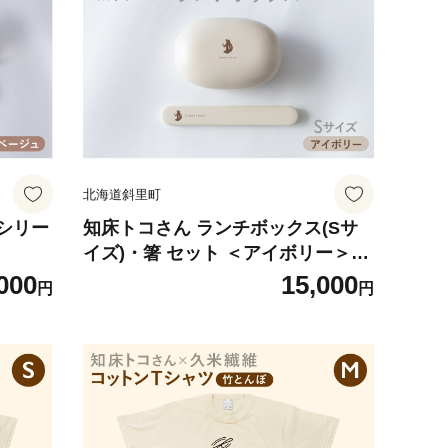
北海道斜里町
シリー
知床トコさん ランチボックス(Sサ
イズ)・箸 セット ＜アイボリー＞弁
当箱 マイ箸
000
15,000
円
円