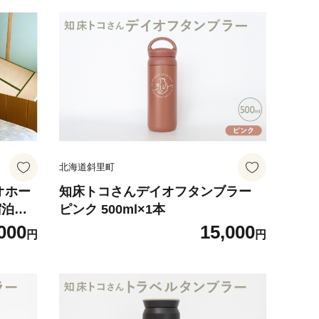
北海道斜里町
オホー
知床トコさんデイオフタンブラー
宿泊
ピンク 500ml×1本
000
15,000
円
円