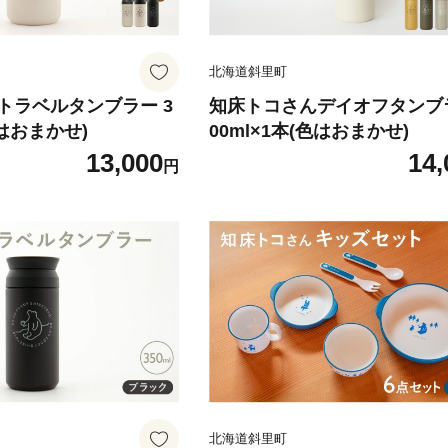
北海道斜里町
トラベルタンブラー 3
知床トコさんデイオフタンブラ
色はおまかせ)
00ml×1本(色はおまかせ)
13,000
14,
円
北海道斜里町