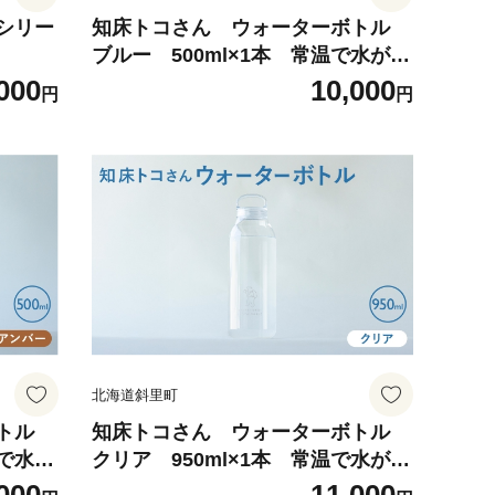
シリー
知床トコさん ウォーターボトル
ブルー 500ml×1本 常温で水が飲
める 耐熱マイボトル
000
10,000
円
円
北海道斜里町
ボトル
知床トコさん ウォーターボトル
温で水が
クリア 950ml×1本 常温で水が飲
める 耐熱マイボトル