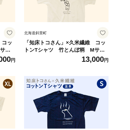
北海道斜里町
 コッ
「知床トコさん」×久米繊維 コッ
Sサイ
トンTシャツ 竹とんぼ柄 Mサイ
ズ 半袖
000
13,000
円
円