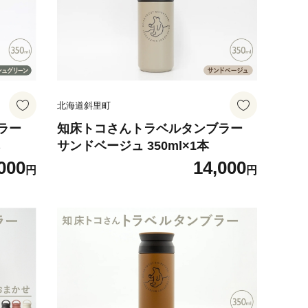
北海道斜里町
ラー
知床トコさんトラベルタンブラー
本
サンドベージュ 350ml×1本
000
14,000
円
円