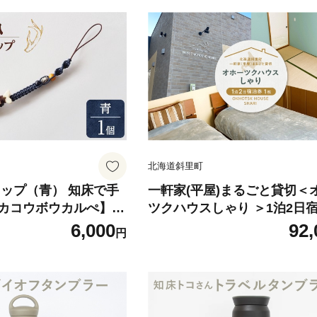
北海道斜里町
ラップ（青） 知床で手
一軒家(平屋)まるごと貸切＜
カコウボウカルぺ】|
ツクハウスしゃり ＞1泊2日
カ 鹿の角 北海道 斜里
券 7名まで宿泊できます!
6,000
92,
円