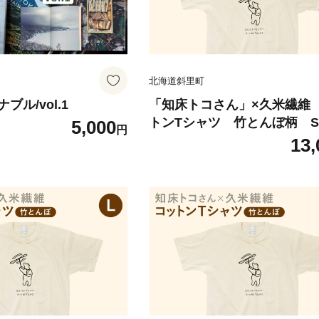
北海道斜里町
ル/vol.1
「知床トコさん」×久米繊維
トンTシャツ 竹とんぼ柄 
5,000
円
ズ 半袖
13,