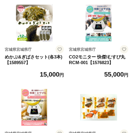
宮城県宮城県庁
宮城県宮城県庁
めかぶ&ぎばさセット(各3本)
CO2モニター 快傑!むすび丸
【1589557】
RCM-001【1576823】
15,000
55,000
円
円