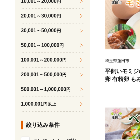
10,001～20,000
円
地酒 山田錦 
20,001～30,000
円
30,001～50,000
円
50,001～100,000
円
100,001～200,000
円
埼玉県蓮田市
平飼いモミジの
200,001～500,000
円
卵 有精卵 も
卵 赤玉 発酵
500,001～1,000,000
円
ご飯 スイーツ
朝食 エコサン
1,000,001
円以上
市
絞り込み条件