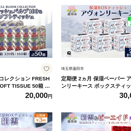
埼玉県蓮田市
レクション FRESH
定期便 2ヵ月 保湿ペーパー 
OFT TISSUE 50箱 5
ンリーキース ボックスティッ
パルプ 丈夫 やわらかい
0箱 河野製紙 ティッシュ ペ
20,000
30,
円
ーパー ふんわり 花柄
ちり紙 やわらかい まとめ買い
蓄 日用品 常備品 消耗
日用品 常備品 消耗品 大容量
災 花粉症 鼻炎 送料無
花粉症 鼻炎 埼玉県 蓮田市
 河野製紙 埼玉県 蓮田市