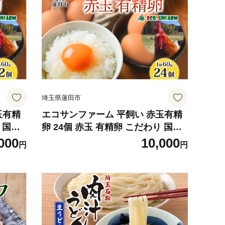
埼玉県蓮田市
玉有精
エコサンファーム 平飼い 赤玉有精
 国産
卵 24個 赤玉 有精卵 こだわり 国産
けご飯
鶏卵 鶏 発酵飼料 たまご かけご飯
000
10,000
円
円
地直送
料理 スイーツ お取り寄せ 産地直送
朝食 埼玉県 蓮田市