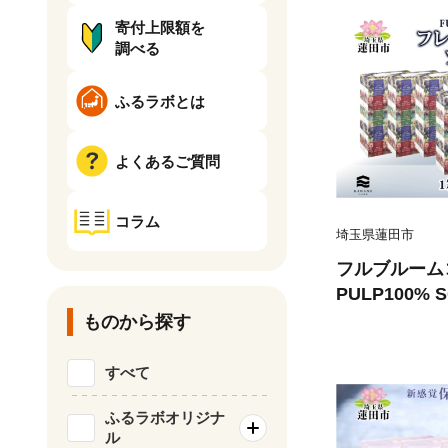
寄付上限額を
調べる
ふるラボとは
よくあるご質問
コラム
埼玉県蓮田市
フルブルームコ
PULP100% S
パック×10 
ものから探す
ティッシュ ペ
まとめ買い 備
すべて
品 大容量 防
料
ふるラボオリジナ
ル