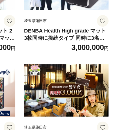
埼玉県蓮田市
マット 2
DENBA Health High grade マット
 マット
3枚同時に接続タイプ 同時に3名が
ク 睡
ご使用 敷くだけ 睡眠時 スリープテ
000
3,000,000
円
円
子機器
ック 睡眠快眠 電場 家庭用 機器 電
 簡単
子機器 水分子ケア ケア 鮮度保持技
送料無
術 簡単 有名アスリート 著名経営者
送料無料 埼玉県 蓮田市
埼玉県蓮田市