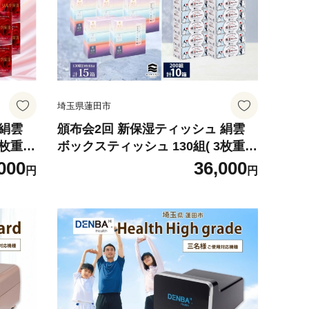
埼玉県蓮田市
 絹雲
頒布会2回 新保湿ティッシュ 絹雲
3枚重ね
ボックスティッシュ 130組( 3枚重ね
 シルク
)×15箱 河野製紙 アヴォンリーキー
000
36,000
円
円
買い 備
ス 10箱 やわらかい まとめ買い 備
量 防
蓄 日用品 常備品 消耗品 大容量 防
災 埼玉県 蓮田市