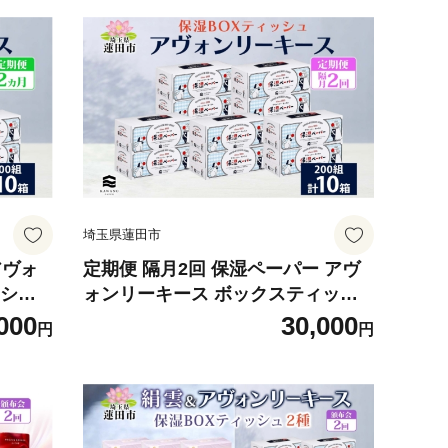
埼玉県蓮田市
アヴォ
定期便 隔月2回 保湿ペーパー アヴ
シュ 1
ォンリーキース ボックスティッシ
ーパー
ュ 10箱 河野製紙 ティッシュ ペー
000
30,000
円
円
 備蓄
パー ちり紙 やわらかい まとめ買い
 防災
備蓄 日用品 常備品 消耗品 大容量
防災 花粉症 鼻炎 埼玉県 蓮田市