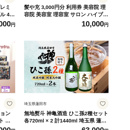
プレミ
髪や充 3,000円分 利用券 美容院 理
ル 4ロ
容院 美容室 理容室 サロン ハイブリ
日本製
ットサロン カット カラー パーマ ヘ
000
10,000
円
円
くら 丈
アスタイル おしゃれ 隠れ家 アット
ーパー
ホーム チケット 体験 お買い物 送料
 消耗品
無料 埼玉県 蓮田市
市
埼玉県蓮田市
ション
無地熨斗 神亀酒造 ひこ孫2種セット
ト ダ
各720ml × 2 計1440ml 埼玉県 蓮田
ュ 50
市 お酒 晩酌 家飲み 日本酒 お燗 食