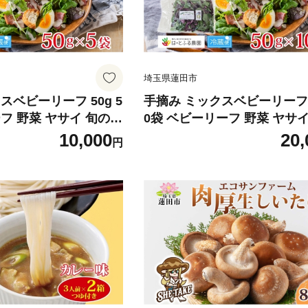
埼玉県蓮田市
スベビーリーフ 50g 5
手摘み ミックスベビーリーフ 5
フ 野菜 ヤサイ 旬の野
0袋 ベビーリーフ 野菜 ヤサイ
生野菜 ハーブ 緑 彩り
野菜 葉物野菜 生野菜 ハーブ 
10,000
20,
円
 サラダ サンドイッチ
り 柔らかい 手軽 サラダ サ
アクセント はーとふる
チ トッピング アクセント は
蔵 送料無料 蓮田市 埼
る農園 国産 冷蔵 送料無料 
埼玉県