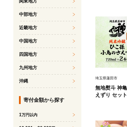
関東地方
アスタイル お
ホーム チケッ
中部地方
無料 埼玉県 
近畿地方
中国地方
四国地方
九州地方
埼玉県蓮田市
沖縄
無地熨斗 神亀
えずり セット 各
寄付金額から探す
0ml 埼玉県 
日本酒 お燗
1
万円以内
純米吟醸酒 日
る燗 常温 冷