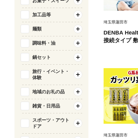
お菓子・スイーツ
加工品等
埼玉県蓮田市
麺類
DENBA Heal
接続タイプ 敷
調味料・油
プテック 睡眠
電子機器 水
鍋セット
簡単 有名アス
料無料 埼玉県
旅行・イベント・
体験
地域のお礼の品
雑貨・日用品
スポーツ・アウト
ドア
埼玉県蓮田市