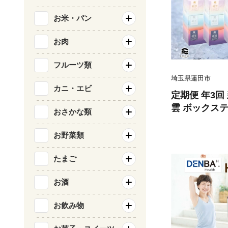
お米・パン
お肉
フルーツ類
埼玉県蓮田市
カニ・エビ
定期便 年3回
雲 ボックスティ
おさかな類
重ね )×15箱
ーパー まとめ買い 備蓄 常備品 消耗
お野菜類
品 大容量 防
たまご
お酒
お飲み物