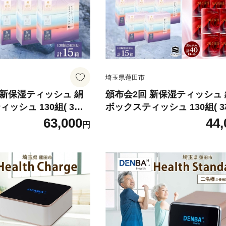
埼玉県蓮田市
 新保湿ティッシュ 絹
頒布会2回 新保湿ティッシュ
ッシュ 130組( 3枚
ボックスティッシュ 130組( 
 河野製紙 ティッシュ ペ
)×15箱 河野製紙 ピーエイド
63,000
44,
円
40ロール やわらかい まとめ
災 埼玉県 蓮田市
蓄 日用品 常備品 消耗品 大容
災 埼玉県 蓮田市