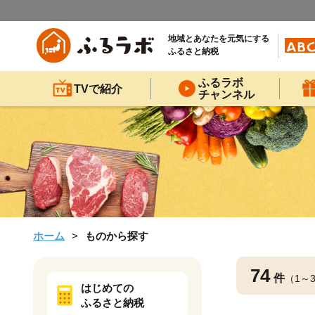
地域とあなたを元気にする
ふるさと納税
ふるラボ
TVで紹介
チャンネル
ホーム
ものから探す
74
件
（1～
はじめての
ふるさと納税