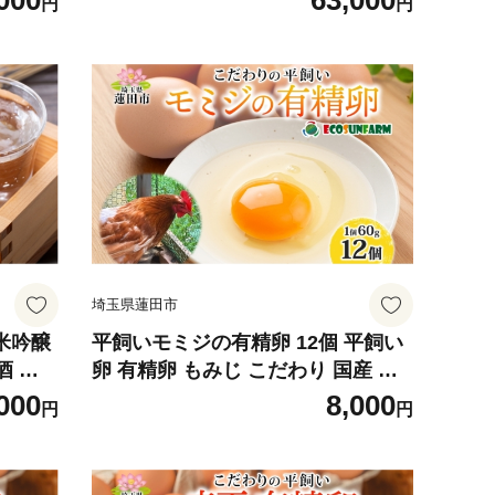
000
63,000
円
円
 トイ
事と一緒に楽しめる 純米吟醸酒 純
柄 ま
米大吟醸酒 日本酒 飲み比べ 埼玉県
量 河野
蓮田市 熱燗 ぬる燗 常温 冷や 辛口
お祝い ギフト 地酒 山田錦
埼玉県蓮田市
米吟醸
平飼いモミジの有精卵 12個 平飼い
酒 お
卵 有精卵 もみじ こだわり 国産 鶏
米吟醸
卵 赤玉 発酵飼料 濃厚 たまご かけ
000
8,000
円
円
5度 辛
ご飯 スイーツ お取り寄せ 産地直送
ト 地
朝食 エコサンファーム 埼玉県 蓮田
贈り物
市