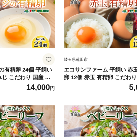
贈り物
送料無料 埼玉県 蓮田市
埼玉県蓮田市
有精卵 24個 平飼い
エコサンファーム 平飼い 赤
みじ こだわり 国産 鶏
卵 12個 赤玉 有精卵 こだわり
飼料 濃厚 たまご かけ
鶏卵 鶏 発酵飼料 たまご か
14,000
5,
円
 お取り寄せ 産地直送
料理 スイーツ お取り寄せ 産
ファーム 埼玉県 蓮田
朝食 埼玉県 蓮田市