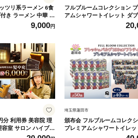
ッツリ系ラーメン 6食
フルブルームコレクション 
付き ラーメン 中華 中
アムシャワートイレット ダブ
系 背脂 ニンニク にん
ール 10パック 計40ロール 
9,000
20,
円
醤油 ワシワシ麺 自宅で
保湿 エンボス加工 吸収 ふっ
 太麺 がっつり こって
夫 やわらかい トイレットペ
 ご当地 送料無料 埼玉
まとめ買い 備蓄 日用品 常備
防災 送料無料 河野製紙 蓮田
埼玉県蓮田市
0円分 利用券 美容院 理
頒布会 フルブルームコレク
理容室 サロン ハイブリ
プレミアムシャワートイレッ
ット カラー パーマ ヘ
ブル 40ロール ソフトティッシ