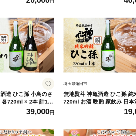
20,000
40,
円
しゃれ 隠れ家 アット
箱 日本製 保湿 吸収 やわらか
ト 体験 お買い物 送料
レットペーパー ティッシュ 花
蓮田市
とめ買い 日用品 消耗品 大容
製紙 埼玉県 蓮田市
埼玉県蓮田市
酒造 ひこ孫 小鳥のさ
無地熨斗 神亀酒造 ひこ孫 純
720ml × 2本 計144
720ml お酒 晩酌 家飲み 日本
蓮田市 お酒 晩酌 家飲み
燗 食事と一緒に楽しめる 純
39,000
19,
円
 食事と一緒に楽しめる
酒 熟成 熱燗 ぬる燗 常温 16.
本酒 飲み比べ 熱燗 ぬ
口 お祝い 結婚式 お屠蘇 ギフ
や 辛口 お祝い ギフト
酒 阿波 山田錦 100% 使用 