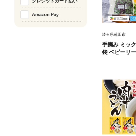
クレジットカード払い
Amazon Pay
埼玉県蓮田市
手摘み ミック
袋 ベビーリー
菜 葉物野菜 
柔らかい 手軽
トッピング 
農園 国産 冷
玉県