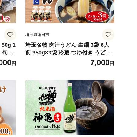
埼玉県蓮田市
0g 1
埼玉名物 肉汁うどん 生麺 3袋 6人
 旬の
前 350g×3袋 冷蔵 つゆ付き うどん
緑 彩
生うどん 手もみ風 コシ 麺類 郷土料
000
7,000
円
円
ンドイッ
理 埼玉県産小麦使用 弓削多醤油 家
ーとふ
庭用 ギフト お取り寄せ 翁の郷 埼玉
蓮田市
県 蓮田市