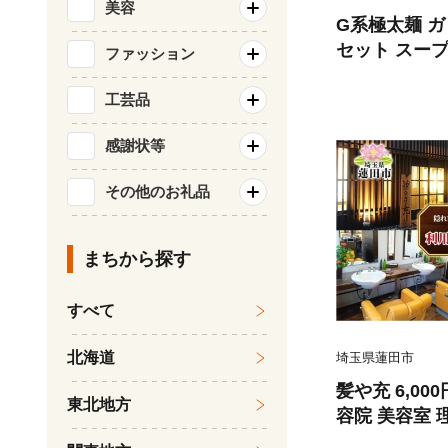
美容
G系極太麺 ガ
セット スープ
ファッション
華料理 非乳化
にく 豚 濃厚
工芸品
お家で 本格的
感謝状等
り お取り寄せ
県 蓮田市
その他のお礼品
まちから探す
すべて
北海道
埼玉県蓮田市
髪や充 6,00
東北地方
容院 美容室 
ットサロン カ