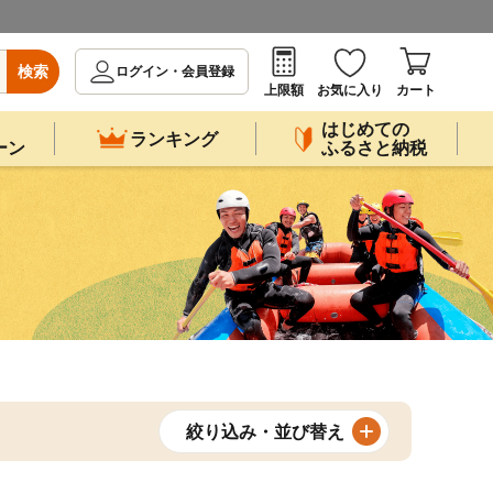
検索
ログイン・会員登録
上限額
お気に入り
カート
はじめての
ランキング
ーン
ふるさと納税
絞り込み・並び替え