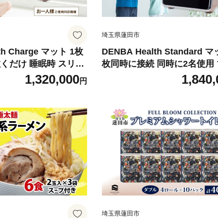
埼玉県蓮田市
th Charge マット 1枚
DENBA Health Standard 
くだけ 睡眠時 スリー
枚同時に接続 同時に2名使用
快眠 電場 家庭用 機器
敷くだけ 睡眠時 スリープテッ
1,320,000
1,840,
円
分子ケア 鮮度保持技術
眠 快眠 電場 家庭用 機器 電
リート 著名経営者 送
水分子ケア ケア 鮮度保持技術
 蓮田市
有名アスリート 著名経営者 
料 埼玉県 蓮田市
埼玉県蓮田市