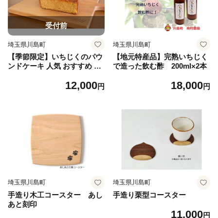
受付前
埼玉県川島町
埼玉県川島町
【季節限定】いちじくのパウ
【地元特産品】完熟いちじく
ンドケーキ 人気 おすすめ 絶
で造った飲む酢 200ml×2本
品 スイーツ ケーキ こだわり
12,000
18,000
フランス菓子 パウンドケーキ
円
円
お取り寄せ ご褒美 埼玉 川島
町
埼玉県川島町
埼玉県川島町
手造り木工コースター あし
手造り栗型コースター
あと刻印
11,000
円