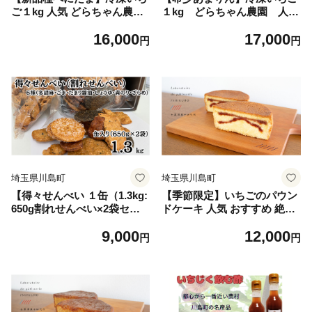
ご１kg 人気 どらちゃん農園
１kg どらちゃん農園 人
希少国産 埼玉県 川島町産 ミ
気 希少国産 埼玉県 川島町
16,000
17,000
ックスサイズ１㎏ 完熟いちご
産 ミックスサイズ１㎏ 完熟
円
円
冷凍いちご 期間限定
いちご 冷凍いちご 期間限定
埼玉県川島町
埼玉県川島町
【得々せんべい １缶（1.3kg:
【季節限定】いちごのパウン
650g割れせんべい×2袋セッ
ドケーキ 人気 おすすめ 絶品
ト）】国産うるち米100％使
スイーツ ケーキ こだわり フ
9,000
12,000
用 割れ せんべい 国産 多胡麻
ランス菓子 パウンドケーキ
円
円
ごま たまり醤油 しょうゆ 青
お取り寄せ ご褒美 埼玉 川島
のり ざらめ 人気 ギフト 贈答
町
用 プレゼント おすそ分け ジ
ッパー付き袋