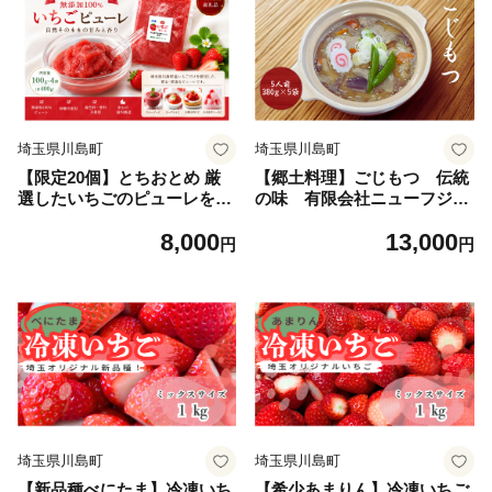
埼玉県川島町
埼玉県川島町
【限定20個】とちおとめ 厳
【郷土料理】ごじもつ 伝統
選したいちごのピューレを冷
の味 有限会社ニューフジサ
凍パックにてお届け1パック
ービス
8,000
13,000
約300ｇ（容器含む）埼玉県
円
円
川島町 いちごファクトリー
埼玉県川島町
埼玉県川島町
【新品種べにたま】冷凍いち
【希少あまりん】冷凍いちご