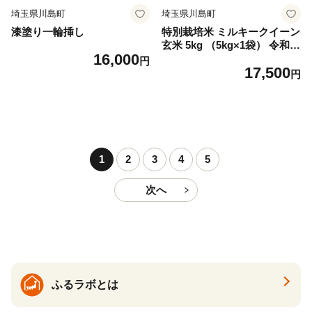
埼玉県川島町
埼玉県川島町
漆塗り一輪挿し
特別栽培米 ミルキークイーン
玄米 5kg （5kg×1袋） 令和7
16,000
年産 2025年産 小分け 単一米
円
17,500
精米 減農薬 化学肥料不使用
円
埼玉県認証 埼玉県 川島町
1
2
3
4
5
次へ
ふるラボとは