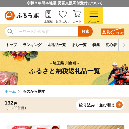
令和８年熊本地震 災害支援寄付受付について
上限額
お気に入り
カート
メニュー
検索
トップ
ランキング
返礼品一覧
まち一覧
特集
初心者ガイド
- 埼玉県 川島町 -
ふるさと納税返礼品一覧
ホーム
ものから探す
132
件
絞り込み・並び替え
（1～30件目）