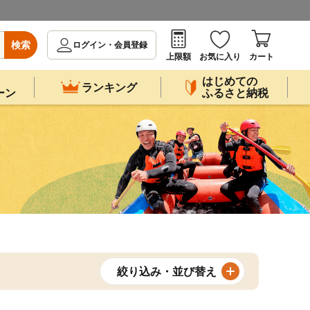
検索
ログイン・会員登録
上限額
お気に入り
カート
はじめての
ランキング
ーン
ふるさと納税
絞り込み・並び替え