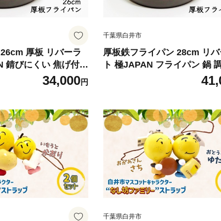
千葉県白井市
26cm 厚板 リバーラ
厚板鉄フライパン 28cm リ
AN 錆びにくい 焦げ付き
ト 極JAPAN フライパン 鍋 
れ簡単 フライパン 鍋
具 キッチン用品 千葉県 白井
34,000
41,
円
チン用品 千葉県 白井
千葉県白井市