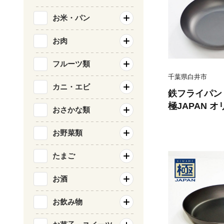
お米・パン
お肉
フルーツ類
千葉県白井市
カニ・エビ
鉄フライパン 
極JAPAN 
おさかな類
びにくい 焦
簡単 フライパ
お野菜類
ン用品 千葉県
たまご
お酒
お飲み物