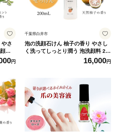
千葉県白井市
 やさ
泡の洗顔石けん 柚子の香り やさし
料 2
く洗ってしっとり潤う 泡洗顔料 20
0ml 保湿洗顔料
000
16,000
円
円