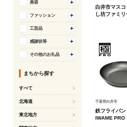
美容
白井市マスコ
し坊ファミリ
ファッション
坊とかおり「
工芸品
感謝状等
その他のお礼品
まちから探す
すべて
北海道
千葉県白井市
鉄フライパン 
東北地方
IWAME PR
焦げ付きにく