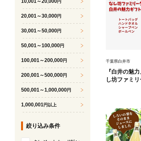
10,001～20,000
円
20,001～30,000
円
30,001～50,000
円
50,001～100,000
円
100,001～200,000
円
千葉県白井市
『白井の魅力
200,001～500,000
円
し坊ファミリ
ズ 詰め合わせ
500,001～1,000,000
円
タオル ボー
1,000,001
円以上
絞り込み条件