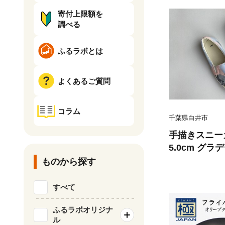
寄付上限額を
調べる
ふるラボとは
よくあるご質問
コラム
千葉県白井市
手描きスニーカ
5.0cm グ
ンメトリー【
ものから探す
すべて
ふるラボオリジナ
ル