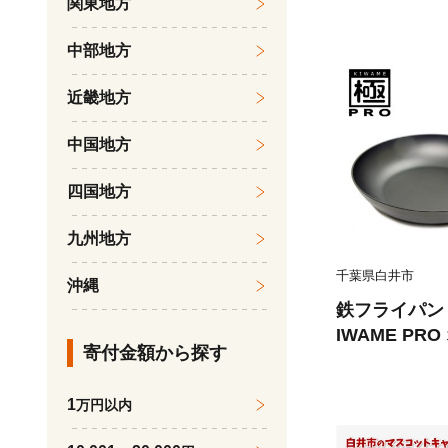
関東地方
イパン 鍋 調
中部地方
近畿地方
中国地方
四国地方
九州地方
千葉県白井市
沖縄
鉄フライパン 
IWAME PR
寄付金額から探す
焦げ付きにく
1
万円以内