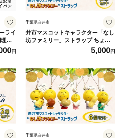
千葉県白井市
バーライ
井市マスコットキャラクター「なし
調理器
坊ファミリー」ストラップ ちょう
市
じゅうろうとたか 「健康長寿」2個
000
5,000
円
円
セット
千葉県白井市