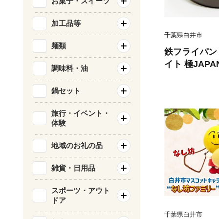
お菓子・スイーツ
加工品等
千葉県白井市
麺類
鉄フライパン 
イト 極JAP
調味料・油
にくい お手入
調理器具 キッ
鍋セット
市
旅行・イベント・
体験
地域のお礼の品
雑貨・日用品
スポーツ・アウト
ドア
千葉県白井市