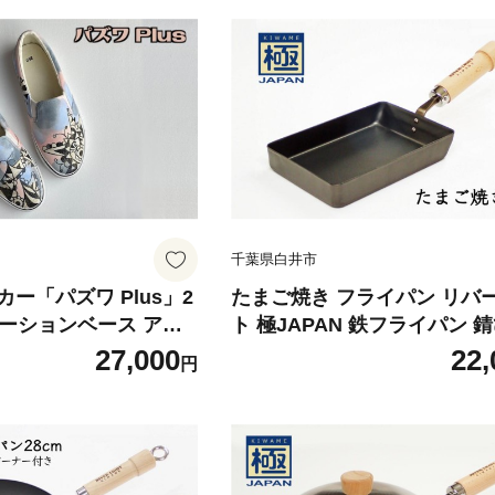
千葉県白井市
ー「パズワ Plus」2
たまご焼き フライパン リバ
ラデーションベース アシ
ト 極JAPAN 鉄フライパン 
受注制作】
い 焦げ付きにくい お手入れ簡
27,000
22,
円
フライパン フライパン 卵焼き
レット（フライパン） 玉子
卵焼き器 玉子焼き用フライパ
子機器 卵焼用フライパン