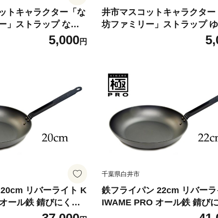
ットキャラクター「な
井市マスコットキャラクター
ー」ストラップ なし
坊ファミリー」ストラップ 
仲良し」2個セット
とさちの「夫婦円満」2個セ
5,000
5,
円
千葉県白井市
20cm リバーライト K
鉄フライパン 22cm リバーラ
O オール鉄 錆びにくい
IWAME PRO オール鉄 錆び
い お手入れ簡単 フラ
焦げ付きにくい お手入れ簡単