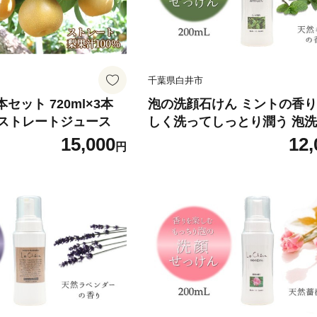
千葉県白井市
セット 720ml×3本
泡の洗顔石けん ミントの香り
 ストレートジュース
しく洗ってしっとり潤う 泡洗顔
00ml 保湿洗顔料
15,000
12,
円