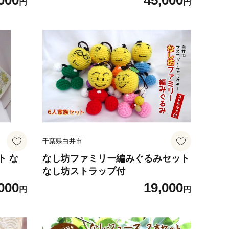
000
45,000
円
円
イパン
千葉県白井市
ト な
なし坊ファミリー編みぐるみセット
なし坊ストラップ付
000
19,000
円
円