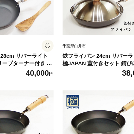
千葉県白井市
28cm リバーライト
鉄フライパン 24cm リバー
オリーブターナー付き 錆
極JAPAN 蓋付きセット 錆
げ付きにくい お手入れ
焦げ付きにくい お手入れ簡単
40,000
38,
円
ン 鍋 調理器具 キッチ
イパン 鍋 調理器具 キッチン
 白井市
葉県 白井市