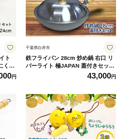
千葉県白井市
ライト
鉄フライパン 28cm 炒め鍋 右口 リ
びにくい
バーライト 極JAPAN 蓋付きセット
 フラ
中華鍋 錆びにくい 焦げ付きにくい
000
43,000
円
円
用品 千
お手入れ簡単 フライパン 28cm 鉄
フライパン IH対応フライパン フラ
イパン ふらいぱん 鉄ふらいぱん