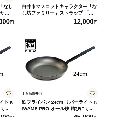
「なし
白井市マスコットキャラクター「な
ゆたか
し坊ファミリー」ストラップ 「家
ット
族安泰」6個セット
000
12,000
円
円
千葉県白井市
イト K
鉄フライパン 24cm リバーライト K
にくい
IWAME PRO オール鉄 錆びにくい
 フラ
焦げ付きにくい お手入れ簡単 フラ