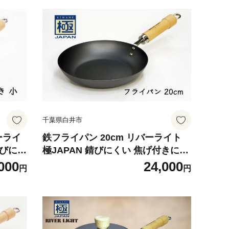
千葉県白井市
ーライ
鉄フライパン 20cm リバーライト
錆びにく
極JAPAN 錆びにくい 焦げ付きにく
単 鉄
い お手入れ簡単 フライパン 鍋 調理
000
24,000
円
円
 スキ
器具 キッチン用品 千葉県 白井市
焼き器
ン 玉