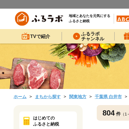
地域とあなたを元気にする
ふるさと納税
ふるラボ
TVで紹介
チャンネル
ホーム
まちから探す
関東地方
千葉県 白井市
804
件
（1
はじめての
ふるさと納税