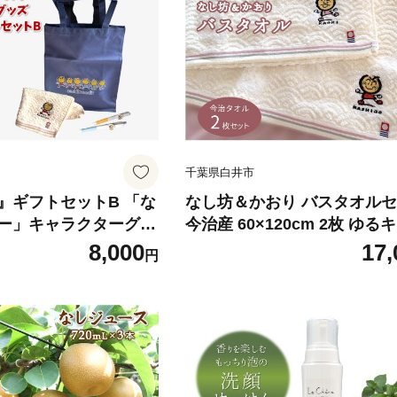
千葉県白井市
』ギフトセットB 「な
なし坊＆かおり バスタオル
ー」キャラクターグッ
今治産 60×120cm 2枚 ゆる
 トートバッグ ハンド
8,000
17,
円
ルペン シャープペン