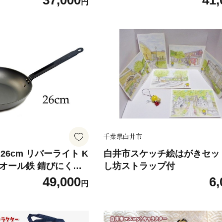
37,000
41,
円
理器具 キッチン用品
イパン
千葉県白井市
26cm リバーライト K
白井市スケッチ絵はがきセッ
O オール鉄 錆びにくい
し坊ストラップ付
い お手入れ簡単
49,000
6,
円