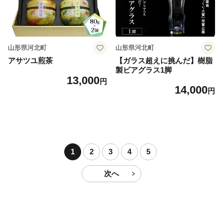
山形県河北町
山形県河北町
アサツユ煎茶
【ガラス超えに挑んだ】樹脂
製ビアグラス1脚
13,000
円
14,000
円
1
2
3
4
5
次へ