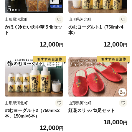
山形県河北町
山形県河北町
かほく冷たい肉中華５食セッ
のむヨーグルト1（750ml×4
ト
本）
12,000
12,000
円
円
山形県河北町
山形県河北町
のむヨーグルト2（750ml×2
紅花スリッパ2足セット
本、150ml×6本）
18,000
円
12,000
円