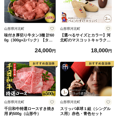
山形県河北町
山形県河北町
味付き厚切り牛タン3種 計60
【選べるサイズとカラー】河
0g（300g×2パック）【タン
北町のマスコットキャラクタ
元、タン中、タン先】 ka00
ー「べにのすけ」スリッパ
24,000
18,000
7-018a003
（2足セット）【タカナシス
円
円
リッパ】
山形県河北町
山形県河北町
千日和牛特選ロースすき焼き
スリッパ卓球１組（シングル
用 約500g（山形牛）
ス用）赤色・青色セット