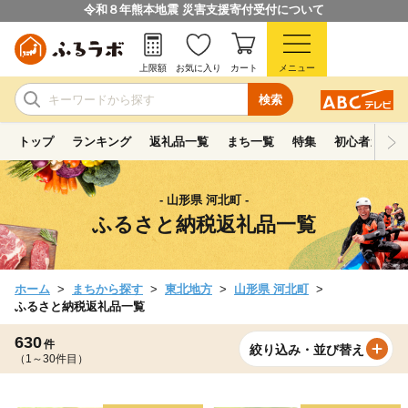
令和８年熊本地震 災害支援寄付受付について
上限額
お気に入り
カート
メニュー
検索
トップ
ランキング
返礼品一覧
まち一覧
特集
初心者ガイド
- 山形県 河北町 -
ふるさと納税返礼品一覧
ホーム
まちから探す
東北地方
山形県 河北町
ふるさと納税返礼品一覧
630
件
絞り込み・並び替え
（1～30件目）