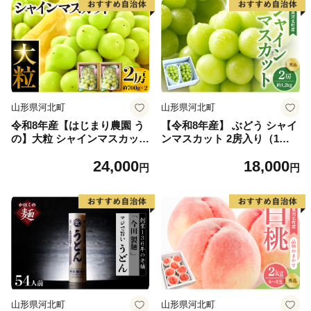
山形県河北町
山形県河北町
令和8年産【はじまり農園 う
【令和8年産】 ぶどう シャイ
の】大粒 シャインマスカット
ンマスカット 2房入り（1房6
２房（約700g×2房） 山形県
00g前後） 秀品 山形県河北町
24,000
18,000
河北町産 【河北町観光物産協
産【山形eLab】 ka074-023-r
円
円
会】 ka002-004-r8
8
山形県河北町
山形県河北町