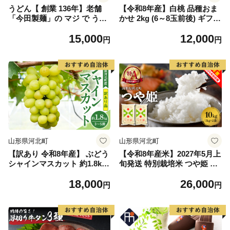
うどん【 創業 136年】老舗
【令和8年産】白桃 品種おま
「今田製麺」の マジ で うど
かせ 2kg (6～8玉前後) ギフト
ん （ 乾麺 ）54人前 セット
箱入 秀品 山形県河北町産
15,000
12,000
（280g×18把）
【山形eLab】 ka074-026-r8
円
円
山形県河北町
山形県河北町
【訳あり 令和8年産】 ぶどう
【令和8年産米】2027年5月上
シャインマスカット 約1.8kg
旬発送 特別栽培米 つや姫 10
(3～5房) 山形県河北町産【山
kg 山形県産【米COMEかほ
18,000
26,000
形eLab】 ka074-021-r8
く協同組合】
円
円