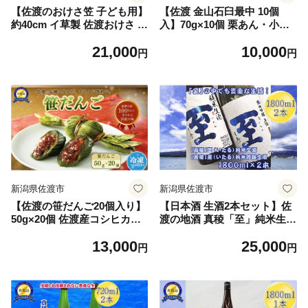
【佐渡のおけさ笠 子ども用】
【佐渡 金山石臼最中 10個
約40cm イ草製 佐渡おけさ 民
入】70g×10個 栗あん・小豆
謡用 佐渡文化財団 | 新潟の伝
粒あん二層 佐渡金山の石臼形
21,000
10,000
統工芸 佐渡の民芸品 おけさ
嶋屋製菓所 | 新潟県 和菓子
円
円
笠 おけさがさ 笠 かさ 菅笠
佐渡島 最中 もなか 石臼 佐渡
い草 イ草 民謡 佐渡おけさ 盆
金山 栗あん 粒あん あんこ 小
踊り 踊り こども 子供用 伝統
豆 お茶請け お土産 手土産 ギ
工芸 工芸品 にいがた さど 新
フト 個包装 にいがた さど 新
潟県 佐渡市
潟県 佐渡市
新潟県佐渡市
新潟県佐渡市
【佐渡の笹だんご20個入り】
【日本酒 生酒2本セット】佐
50g×20個 佐渡産コシヒカリ
渡の地酒 真稜「至」純米生酒
粉と佐渡産よもぎ使用 自家製
＋純米吟醸生酒 各1800ml 要
13,000
25,000
小豆あん 冷凍 嶋屋製菓所 |
冷蔵 逸見酒造 | 新潟の地酒
円
円
新潟県産笹だんご 新潟名物
佐渡の地酒 佐渡日本酒 生酒
佐渡の笹だんご ささだんご
なま酒 純米酒 純米吟醸 清酒
笹団子 だんご 団子 よもぎ餅
地酒 日本酒 お酒 酒 さけ 一
和菓子 お菓子 菓子 おやつ 詰
升瓶 飲みくらべ にいがた さ