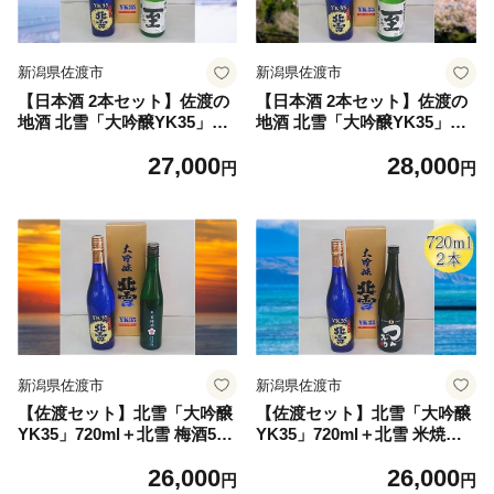
新潟県佐渡市
新潟県佐渡市
【日本酒 2本セット】佐渡の
【日本酒 2本セット】佐渡の
地酒 北雪「大吟醸YK35」＋
地酒 北雪「大吟醸YK35」＋
真稜「至」純米酒 各720ml 山
真稜「至」純米吟醸 各720ml
27,000
28,000
田錦35%精米 熊本酵母 | 新潟
山田錦35%精米 熊本酵母 | 新
円
円
の地酒 佐渡の地酒 佐渡日本
潟の地酒 佐渡の地酒 佐渡日
酒 大吟醸 純米酒 清酒 地酒
本酒 大吟醸 純米吟醸 清酒 地
日本酒 お酒 酒 さけ 四合瓶
酒 日本酒 お酒 酒 さけ 四合
飲みくらべ ギフト 贈答 にい
瓶 飲みくらべ ギフト 贈答 に
がた さど 新潟県 佐渡市
いがた さど 新潟県 佐渡市
新潟県佐渡市
新潟県佐渡市
【佐渡セット】北雪「大吟醸
【佐渡セット】北雪「大吟醸
YK35」720ml＋北雪 梅酒500
YK35」720ml＋北雪 米焼酎
ml 山田錦35%精米 | 新潟の地
「つんぶり」720ml 山田錦3
26,000
26,000
酒 佐渡の地酒 佐渡日本酒 大
5%精米 | 新潟の地酒 佐渡の
円
円