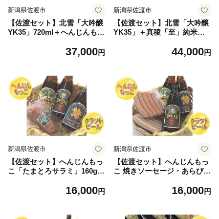
新潟県佐渡市
新潟県佐渡市
【佐渡セット】北雪「大吟醸
【佐渡セット】北雪「大吟醸
YK35」720ml＋へんじんもっ
YK35」＋真稜「至」純米酒
こ たまとろサラミ・焼きソー
各720ml＋へんじんもっこ ソ
37,000
44,000
セージ・あらびきウインナー
ーセージ・ウインナー・サラ
円
円
| 新潟の地酒 佐渡の地酒 佐渡
ミ | 新潟の地酒 佐渡の地酒
日本酒 大吟醸 清酒 地酒 日本
佐渡日本酒 大吟醸 純米酒 清
酒 お酒 酒 さけ サラミ ソー
酒 日本酒 お酒 酒 ソーセージ
セージ ウインナー おつまみ
ウインナー サラミ おつまみ
酒の肴 ギフト にいがた さど
酒の肴 ギフト にいがた さど
新潟県 佐渡市
新潟県 佐渡市
新潟県佐渡市
新潟県佐渡市
【佐渡セット】へんじんもっ
【佐渡セット】へんじんもっ
こ「たまとろサラミ」160g＋
こ 焼きソーセージ・あらびき
佐渡のクラフトビール3本（I
ウインナー＋佐渡のクラフト
16,000
16,000
PA・ゴールデンエール・ペ
ビール3本（IPA・ゴールデン
円
円
ールエール）各350ml | 新潟
エール・ペールエール）各35
のクラフトビール 佐渡のビー
0ml | 新潟のクラフトビール
ル 地ビール サラミ 生サラミ
佐渡のビール 地ビール ソー