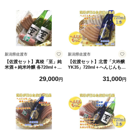
吟醸 梅酒 うめ酒 リキュール
地酒 佐渡日本酒 大吟醸 米焼
清酒 地酒 日本酒 お酒 酒 さ
酎 本格焼酎 焼酎 清酒 地酒
け 四合瓶 飲みくらべ ギフト
日本酒 お酒 酒 さけ 四合瓶
贈答 にいがた さど 新潟県 佐
飲みくらべ ギフト にいがた
渡市
さど 新潟県 佐渡市
新潟県佐渡市
新潟県佐渡市
【佐渡セット】真稜「至」純
【佐渡セット】北雪「大吟醸
米酒＋純米吟醸 各720ml＋へ
YK35」720ml＋へんじんもっ
んじんもっこ 焼きソーセー
こ 焼きソーセージ160g・あ
29,000
31,000
ジ・あらびきウインナー・た
らびきウインナー160g | 新潟
円
円
まとろサラミ | 新潟の地酒 佐
の地酒 佐渡の地酒 佐渡日本
渡の地酒 佐渡日本酒 純米酒
酒 大吟醸 清酒 地酒 日本酒
純米吟醸 清酒 日本酒 お酒 酒
お酒 酒 さけ ソーセージ ウイ
ソーセージ ウインナー サラ
ンナー おつまみ 酒の肴 ギフ
ミ おつまみ 酒の肴 にいがた
ト にいがた さど 新潟県 佐渡
さど 新潟県 佐渡市
市