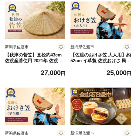
新潟県佐渡市
新潟県佐渡市
【秋津の菅笠】直径約43cm
【佐渡のおけさ笠 大人用】約
佐渡産菅使用 2021年 佐渡市
52cm イ草製 佐渡おけさ 民謡
無形民俗文化財指定 佐渡文化
用 佐渡文化財団 | 新潟の伝統
27,000
25,000
財団 | 新潟の伝統工芸 佐渡の
工芸 佐渡の民芸品 おけさ笠
円
円
民芸品 菅笠 すげがさ 笠 かさ
おけさがさ 笠 かさ 菅笠 い草
菅 すげ 秋津 農作業 漁業 民
イ草 民謡 佐渡おけさ 盆踊り
芸 工芸品 手作り 郷土 無形民
踊り 伝統工芸 工芸品 民芸 手
俗文化財 にいがた さど 新潟
作り 郷土 にいがた さど 新潟
県 佐渡市
県 佐渡市
新潟県佐渡市
新潟県佐渡市