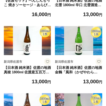
【佐渡セット】へんじんもっ
【日本酒 純米酒】佐渡の地酒
こ 焼きソーセージ・あらびき
北雪 1800ml 辛口 北雪酒造 |
ウインナー＋佐渡の地酒3本
新潟の地酒 佐渡の地酒 佐渡
16,000
13,000
（北雪・金鶴・真野鶴）各30
日本酒 純米酒 清酒 地酒 日本
円
円
0ml | 新潟の地酒 佐渡の地酒
酒 お酒 酒 さけ sake 一升瓶 1
佐渡日本酒 普通酒 本醸造 清
800ml 辛口 晩酌 食中酒 ギフ
酒 日本酒 お酒 酒 さけ ソー
ト 贈答 にいがた さど 新潟県
セージ ウインナー おつまみ
佐渡市
酒の肴 にいがた さど 新潟県
佐渡市
新潟県佐渡市
新潟県佐渡市
【日本酒 純米酒】佐渡の地酒
【日本酒 純米酒】佐渡の地酒
真稜 1800ml 佐渡産五百万石
金鶴「風和（かぜやわら
精米歩合60% 全工程手作り
か）」1800ml 加藤酒造店 |
13,000
13,000
逸見酒造 | 新潟の地酒 佐渡の
新潟の地酒 佐渡の地酒 佐渡
円
円
地酒 佐渡日本酒 純米酒 清酒
日本酒 純米酒 清酒 地酒 日本
地酒 日本酒 お酒 酒 さけ sak
酒 お酒 酒 さけ sake 一升瓶 1
e 一升瓶 1800ml 晩酌 ギフト
800ml 晩酌 熱燗 冷酒 ギフト
贈答 にいがた さど 新潟県 佐
にいがた さど 新潟県 佐渡市
渡市