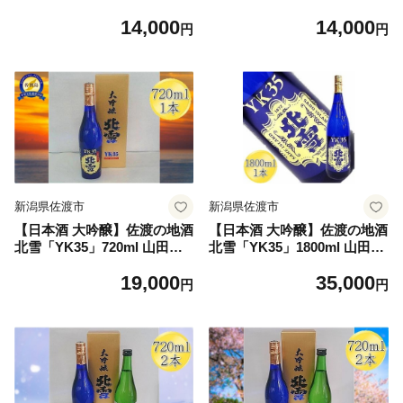
0ml 逸見酒造 | 新潟の地酒 佐
米酒＋純米吟醸 各720ml 逸見
14,000
14,000
渡の地酒 佐渡日本酒 純米吟
酒造 | 新潟の地酒 佐渡の地酒
円
円
醸 清酒 地酒 日本酒 お酒 酒
佐渡日本酒 純米酒 純米吟醸
さけ sake 一升瓶 1800ml 晩
清酒 地酒 日本酒 お酒 酒 さ
酌 ギフト 贈答 にいがた さど
け 四合瓶 飲みくらべ 晩酌 ギ
新潟県 佐渡市
フト にいがた さど 新潟県 佐
渡市
新潟県佐渡市
新潟県佐渡市
【日本酒 大吟醸】佐渡の地酒
【日本酒 大吟醸】佐渡の地酒
北雪「YK35」720ml 山田錦3
北雪「YK35」1800ml 山田錦
5%精米 熊本酵母 長期低温発
35%精米 熊本酵母 長期低温
19,000
35,000
酵 | 新潟の地酒 佐渡の地酒
発酵 | 新潟の地酒 佐渡の地酒
円
円
佐渡日本酒 大吟醸 大吟醸酒
佐渡日本酒 大吟醸 大吟醸酒
清酒 地酒 日本酒 お酒 酒 さ
清酒 地酒 日本酒 お酒 酒 さ
け sake 四合瓶 720ml ギフト
け sake 一升瓶 1800ml ギフ
贈答 にいがた さど 新潟県 佐
ト 贈答 にいがた さど 新潟県
渡市
佐渡市