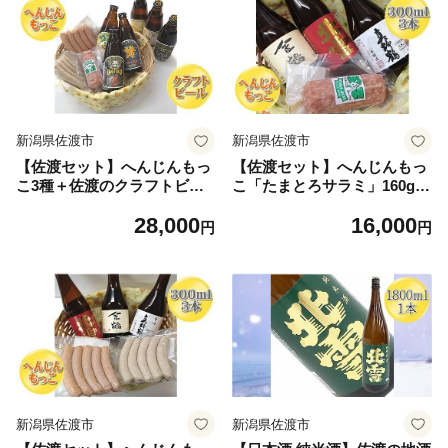
おつまみ 酒の肴 つなんポー
セージ ウインナー おつまみ
ク にいがた さど 新潟県 佐渡
酒の肴 にいがた さど 新潟県
市
佐渡市
新潟県佐渡市
新潟県佐渡市
【佐渡セット】へんじんもっ
【佐渡セット】へんじんもっ
こ3種＋佐渡のクラフトビー
こ「たまとろサラミ」160g＋
ル6本（IPA・ゴールデンエー
佐渡の地酒3本（北雪・金
28,000
16,000
ル・ペールエール・スタウ
鶴・真野鶴）各300ml | 新潟
円
円
ト・ヴァイツェン他）350ml |
の地酒 佐渡の地酒 佐渡日本
新潟のクラフトビール 佐渡の
酒 普通酒 本醸造 清酒 地酒
ビール 地ビール ソーセージ
日本酒 お酒 酒 さけ サラミ
ウインナー サラミ おつまみ
生サラミ おつまみ 酒の肴 に
酒の肴 ギフト にいがた さど
いがた さど 新潟県 佐渡市
新潟県 佐渡市
新潟県佐渡市
新潟県佐渡市