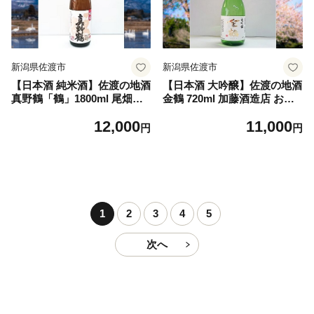
新潟県佐渡市
新潟県佐渡市
【日本酒 純米酒】佐渡の地酒
【日本酒 大吟醸】佐渡の地酒
真野鶴「鶴」1800ml 尾畑酒
金鶴 720ml 加藤酒造店 お祝
造 食中酒 | 新潟の地酒 佐渡
い・お祭りに | 新潟の地酒 佐
12,000
11,000
の地酒 佐渡日本酒 純米酒 清
渡の地酒 佐渡日本酒 大吟醸
円
円
酒 地酒 日本酒 お酒 酒 さけ s
大吟醸酒 清酒 地酒 日本酒 お
ake 一升瓶 1800ml 晩酌 食中
酒 酒 さけ sake 四合瓶 720ml
酒 ギフト 贈答 にいがた さど
ギフト 贈答 お祝い にいがた
新潟県 佐渡市
さど 新潟県 佐渡市
1
2
3
4
5
次へ