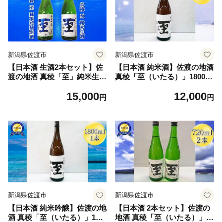
め合わせ ギフト 贈答 にいが
ど 新潟県 佐渡市
た さど 新潟県 佐渡市
新潟県佐渡市
新潟県佐渡市
【日本酒 生酒2本セット】佐
【日本酒 純米酒】佐渡の地酒
渡の地酒 真稜「至」純米生酒
真稜「至（いたる）」1800ml
＋純米吟醸生酒 各720ml 要冷
逸見酒造 | 新潟の地酒 佐渡の
15,000
12,000
蔵 逸見酒造 | 新潟の地酒 佐
地酒 佐渡日本酒 純米酒 清酒
円
円
渡の地酒 佐渡日本酒 生酒 な
地酒 日本酒 お酒 酒 さけ sak
ま酒 純米酒 純米吟醸 清酒 地
e 一升瓶 1800ml 晩酌 食中酒
酒 日本酒 お酒 酒 さけ 四合
ギフト 贈答 にいがた さど 新
瓶 飲みくらべ にいがた さど
潟県 佐渡市
新潟県 佐渡市
新潟県佐渡市
新潟県佐渡市
【日本酒 純米吟醸】佐渡の地
【日本酒 2本セット】佐渡の
酒 真稜「至（いたる）」180
地酒 真稜「至（いたる）」純