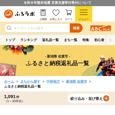
令和８年熊本地震 災害支援寄付受付について
上限額
お気に入り
カート
メニュー
検索
トップ
ランキング
返礼品一覧
まち一覧
特集
初心者ガイド
- 新潟県 佐渡市 -
ふるさと納税返礼品一覧
ホーム
まちから探す
中部地方
新潟県 佐渡市
ふるさと納税返礼品一覧
1,091
件
絞り込み・並び替え
（1～30件目）