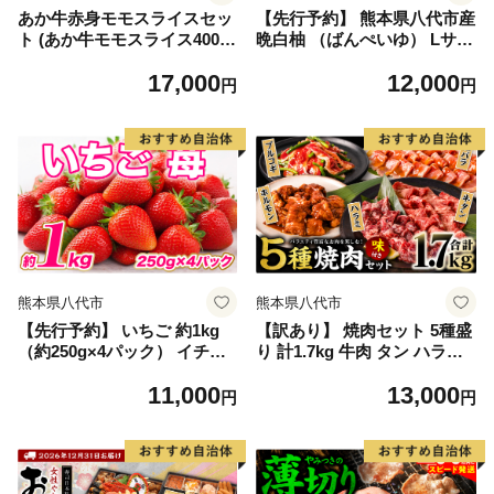
あか牛赤身モモスライスセッ
【先行予約】 熊本県八代市産
ト (あか牛モモスライス400
晩白柚 （ばんぺいゆ） Lサイ
g、あか牛のたれ200ml付き)
ズ 2玉 柑橘 みかん 果物 くだ
17,000
12,000
もの フルーツ おやつ 特産 熊
円
円
本県 八代市 【2026年12月上
旬より順次発送】
熊本県八代市
熊本県八代市
【先行予約】 いちご 約1kg
【訳あり】 焼肉セット 5種盛
（約250g×4パック） イチゴ
り 計1.7kg 牛肉 タン ハラミ
苺 果物 くだもの フルーツ 旬
みそ ホルモン プルコギ 豚バ
11,000
13,000
ジャム スムージー スイーツ
ラ 豚肉 カルビ 肉 味付き お
円
円
熊本県 八代市 【2027年1月上
かず 焼き肉 炒め物 お惣菜 お
旬より順次発送】
つまみ バーベキュー