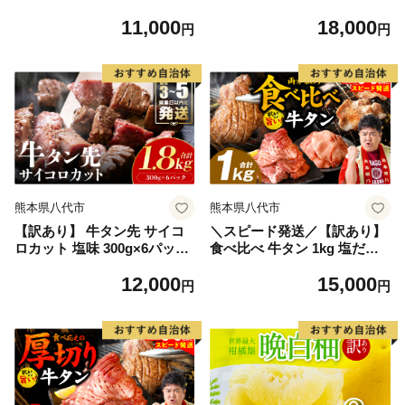
れんこん
ット（桜うまトロ・ユッケ・
11,000
18,000
赤身スライス・大トロスライ
円
円
ス・ローススライス）馬刺し
専用タレ付き 馬肉 冷凍 個装
パック 詰め合わせ
熊本県八代市
熊本県八代市
【訳あり】 牛タン先 サイコ
＼スピード発送／【訳あり】
ロカット 塩味 300g×6パック
食べ比べ 牛タン 1kg 塩だれ
合計1.8kg（塩ダレ タレ漬け
漬け込み 軟化加工 牛肉 牛た
12,000
15,000
込み カレー シチュー 煮込み
ん タン元 タン中 【最短3-5営
円
円
料理 ステーキ 焼肉）
業日以内に発送】