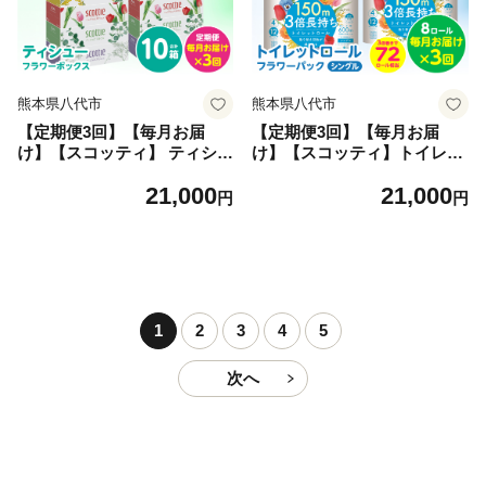
熊本県八代市
熊本県八代市
【定期便3回】【毎月お届
【定期便3回】【毎月お届
け】【スコッティ】 ティシュ
け】【スコッティ】トイレッ
ー フラワーボックス 250組 1
トロール シングル フラワー
21,000
21,000
0箱 計30箱 ティッシュ 日用
パック 3倍長持ち 8ロール 合
円
円
品 生活必需品 消耗品 紙 まと
計24ロール 香りつき 日用品
め買い 備蓄 防災備蓄 デザイ
生活必需品 消耗品 紙 まとめ
ンボックス ストック 新生活
買い ストック 備蓄 トイレッ
防災 生活用品 日用消耗品 箱
トペーパー 長持ち
ティッシュ
1
2
3
4
5
次へ