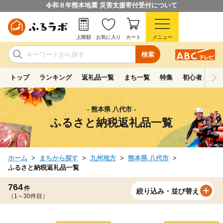
令和８年熊本地震 災害支援寄付受付について
上限額
お気に入り
カート
メニュー
検索
トップ
ランキング
返礼品一覧
まち一覧
特集
初心者ガイド
- 熊本県 八代市 -
ふるさと納税返礼品一覧
ホーム
まちから探す
九州地方
熊本県 八代市
ふるさと納税返礼品一覧
764
件
絞り込み・並び替え
（1～30件目）