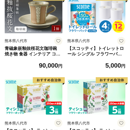
熊本県八代市
熊本県八代市
青磁象嵌釉抜桜花文珈琲碗
【スコッティ】トイレットロ
焼き物 食器 インテリア コー
ール シングル フラワーパッ
ヒー カップ 高田焼 上野窯 象
ク 3倍長持ち 4ロール 香りつ
90,000
5,000
嵌 桜 花 和風 伝統 工芸品
き 日用品 生活必需品
円
円
熊本県八代市
熊本県八代市