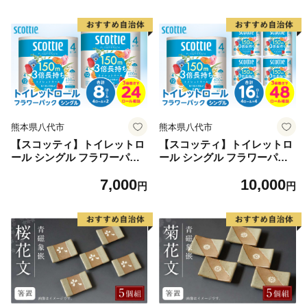
ブレンド 調合みそ 麹 こうじ
熊本県八代市
熊本県八代市
【スコッティ】トイレットロ
【スコッティ】トイレットロ
ール シングル フラワーパッ
ール シングル フラワーパッ
ク 3倍長持ち 8ロール 香りつ
ク 3倍長持ち 16ロール 香り
7,000
10,000
き 日用品 生活必需品
つき 日用品 生活必需品
円
円