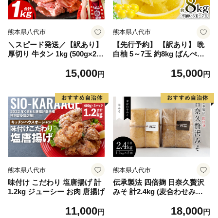
熊本県八代市
熊本県八代市
＼スピード発送／【訳あり】
【先行予約】 【訳あり】 晩
厚切り 牛タン 1kg (500g×2パ
白柚 5～7玉 約8kg ばんぺい
ック) 塩だれ漬け込み 塩味 軟
ゆ 果物 果実 くだもの フルー
15,000
15,000
化加工 牛肉 牛たん タン元 タ
ツ 柑橘 柑橘類 熊本県 八代市
円
円
ン中 のみ使用 厚切り牛たん
【2027年1月上旬より順次発
【最短3-5営業日以内に発
送】
送】
熊本県八代市
熊本県八代市
味付け こだわり 塩唐揚げ 計
伝承製法 四倍麹 日奈久贅沢
1.2kg ジューシー お肉 唐揚げ
みそ 計2.4kg (麦合わせみそ/
米みそ 各1.2kg) 味噌セット
11,000
18,000
麦味噌 米味噌 熊本県 八代市
円
円