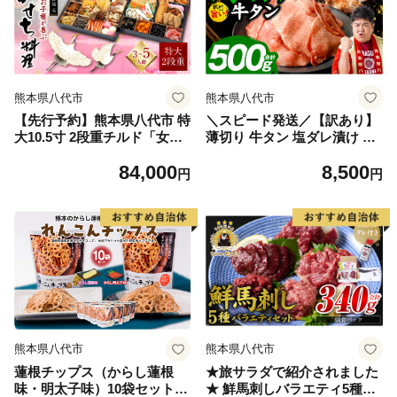
熊本県八代市
熊本県八代市
【先行予約】熊本県八代市 特
＼スピード発送／【訳あり】
大10.5寸 2段重チルド「女性
薄切り 牛タン 塩ダレ漬け 50
やお子様が喜ぶおせち料理」
0g 牛 牛肉 ビーフ タン中 タ
84,000
8,500
約30品目 寿司日本料理 葵 3
ン元 塩味 タレ漬け 【最短3-5
円
円
～5人前 お節 おせち おせち
営業日以内に発送】
料理 年末配送 グルメ お取り
寄せ 新春 正月 【2026年12月
31日お届け】
熊本県八代市
熊本県八代市
蓮根チップス（からし蓮根
★旅サラダで紹介されました
味・明太子味）10袋セット
★ 鮮馬刺しバラエティ5種セ