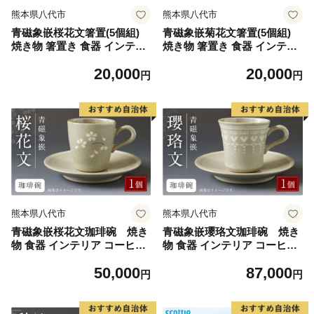
熊本県八代市
熊本県八代市
青磁象嵌桜花文箸置(5個組)
青磁象嵌菊花文箸置(5個組)
焼き物 箸置き 食器 インテリ
焼き物 箸置き 食器 インテリ
ア 高田焼 上野窯 象嵌 桜 花
ア 高田焼 上野窯 象嵌 菊 花
20,000
20,000
和風 カトラリー カトラリー
和風 カトラリー カトラリー
円
円
レスト 伝統 工芸品
レスト 伝統 工芸品
熊本県八代市
熊本県八代市
青磁象嵌桜花文珈琲碗 焼き
青磁象嵌瓔珞文珈琲碗 焼き
物 食器 インテリア コーヒー
物 食器 インテリア コーヒー
カップ 高田焼 上野窯 象嵌 桜
カップ 高田焼 上野窯 象嵌 和
50,000
87,000
花 和風 伝統 工芸品
風 伝統 工芸品
円
円