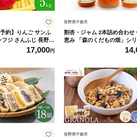
長野県千曲市
行予約】りんご サンふ
割杏・ジャム 2本詰め合わせ
恵み 「森のくだもの畑」シ
檎 アップル ふじ フジ
わり杏 あんず りんご ジャム
17,000
14,
円
くだもの フルーツ 産地直
プ漬け 詰合せ 詰合わせ 詰め
すめ お取り寄せ 信州
つめあわせ 長野県産 千曲市 
長野県千曲市