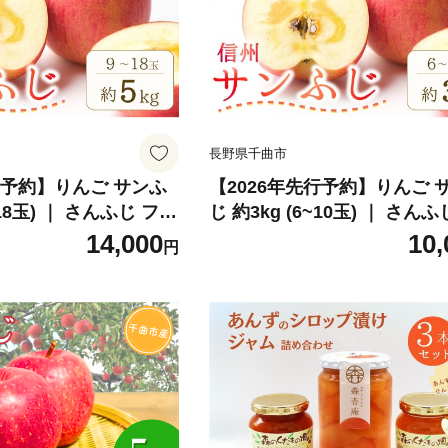
長野県千曲市
行予約】りんご サンふ
【2026年先行予約】りんご 
~18玉) ｜ さんふじ フル
じ 約3kg (6~10玉) ｜ さん
州りんご 産地直送 千曲
ーツ 果物 信州りんご 産地直
14,000
10,
円
信州
市 長野県産 信州