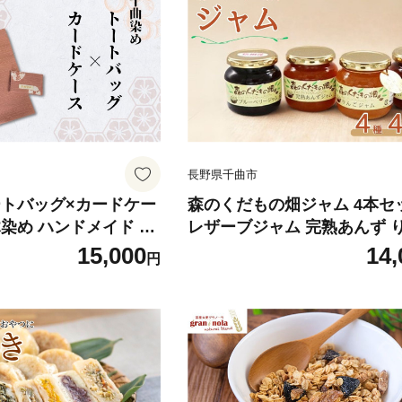
市
長野県千曲市
ートバッグ×カードケー
森のくだもの畑ジャム 4本セ
染め ハンドメイド エ
レザーブジャム 完熟あんず 
グ 信州 長野県 千曲市
ジャム ブルーベリー いちご
15,000
14,
円
信州産 長野県 千曲市