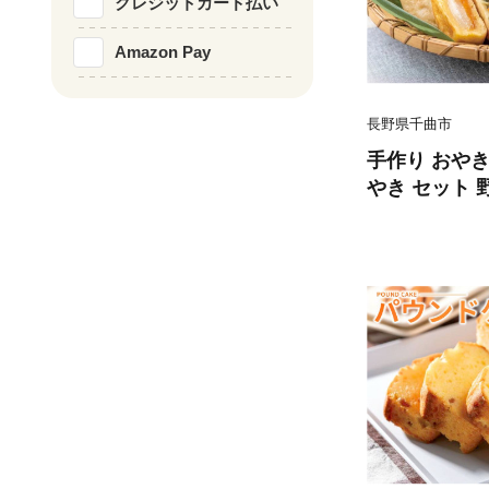
クレジットカード払い
Amazon Pay
長野県千曲市
手作り おやき 
やき セット 
菜ミックス 季
土料理 伝統の