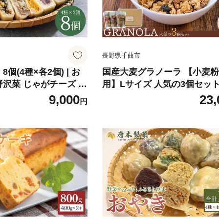
長野県千曲市
8個(4種×各2個) | お
国産大麦グラノーラ 【小麦
野沢菜 じゃがチーズ 野
用】Lサイズ 人気の3個セット
節のもの 信州名物 郷
フルーツ 朝食 軽食 おやつ 
9,000
23,
円
味 長野県 千曲市
国産原料 信州産 長野県 千曲