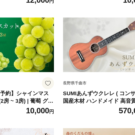
12,000
10,
円
産 信州
千曲市 長野県産 信州
長野県千曲市
先行予約】シャインマス
SUMIあんずウクレレ ( コンサ
2房 ~ 3房) | 葡萄 グレ
国産木材 ハンドメイド 高音質
ルーツ シャインマスカ
ースティック 希少材
10,000
570,
円
キロ 信州ぶどう 信州葡
種無し 皮ごと食べれる
カット お取り寄せ 信