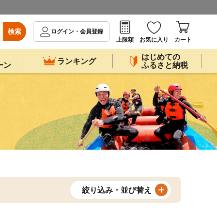
検索
ログイン・会員登録
上限額
お気に入り
カート
はじめての
ランキング
ーン
ふるさと納税
絞り込み・並び替え