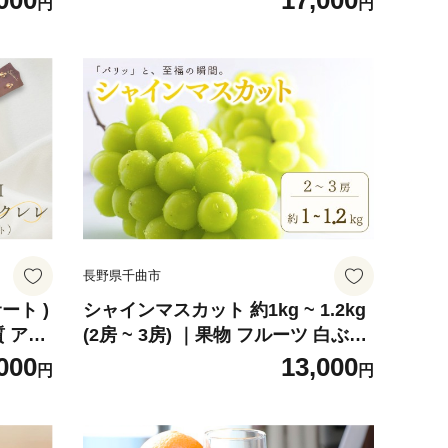
000
17,000
円
円
キロ 信州ぶどう 信州葡萄 産地直送
種無し 皮ごと食べれる 赤ぶどう お
取り寄せ 信州 長野 千曲市
長野県千曲市
ート )
シャインマスカット 約1kg ~ 1.2kg
 アコ
(2房 ~ 3房) ｜果物 フルーツ 白ぶど
う 葡萄 ブドウ 種無し 種なし 皮ご
000
13,000
円
円
と 千曲市 長野県 信州