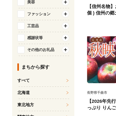
美容
【信州名物】おや
個 ) 信州の郷
ファッション
野沢菜 野菜ミ
じゃがチーズ
工芸品
せ グルメ 惣
感謝状等
菜 冷凍食品 
つまみ 和風惣
その他のお礼品
おすすめ 郷土
信州 長野 千
まちから探す
すべて
北海道
長野県千曲市
【2026年
東北地方
っぷり りんご 
ご 長野りんご