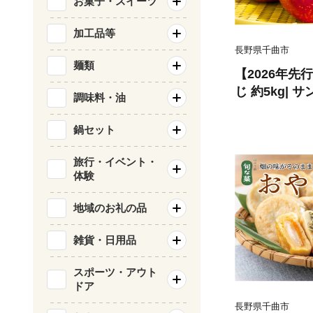
お菓子・スイーツ
加工品等
長野県千曲市
麺類
【2026年先
じ 約5kg| サンフジ さんふじ 長野県
調味料・油
産 リンゴ 林
5kg 果物 
鍋セット
送 人気 おす
長野 千曲市
旅行・イベント・
体験
地域のお礼の品
雑貨・日用品
スポーツ・アウト
ドア
長野県千曲市