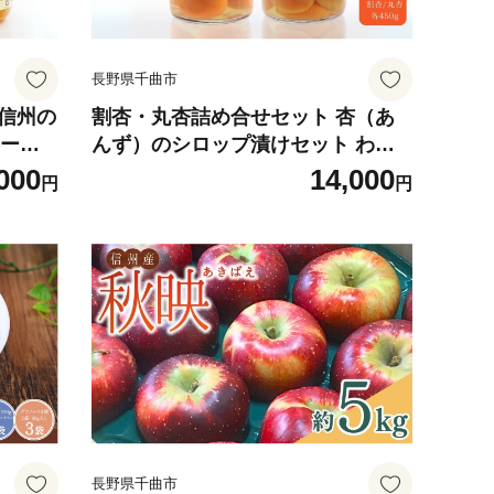
長野県千曲市
 信州の
割杏・丸杏詰め合せセット 杏（あ
リーズ
んず）のシロップ漬けセット わり
 シラッ
杏 まる杏 シラップ漬け 長野県産 千
000
14,000
円
円
合わせ
曲市 信州
信州
長野県千曲市