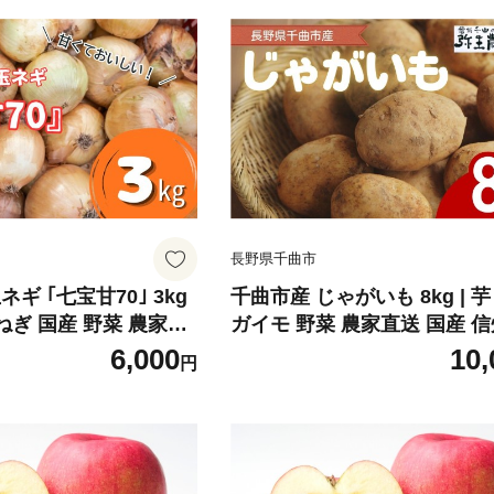
長野県千曲市
ギ ｢七宝甘70｣ 3kg
千曲市産 じゃがいも 8kg | 芋
まねぎ 国産 野菜 農家直
ガイモ 野菜 農家直送 国産 信
 千曲 長野 長野県
曲 長野 長野県
6,000
10,
円