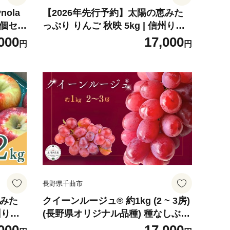
nola
【2026年先行予約】太陽の恵みた
5個セッ
っぷり りんご 秋映 5kg | 信州りん
おやつ
ご 長野りんご リンゴ 林檎 あきばえ
000
17,000
円
円
野県 千
千曲市 長野県産 信州
長野県千曲市
恵みた
クイーンルージュ® 約1kg (2 ~ 3房)
州りん
(長野県オリジナル品種) 種なしぶど
あきばえ
う | 葡萄 グレープ 果物 フルーツ 1