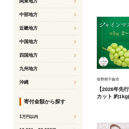
関東地方
千曲市 長野県
中部地方
近畿地方
中国地方
四国地方
九州地方
長野県千曲市
沖縄
【2026年
カット 約1kg(
寄付金額から探す
ープ 果物 フ
ット 1kg 1
1
万円以内
萄 産地直送 
白ぶどう マス