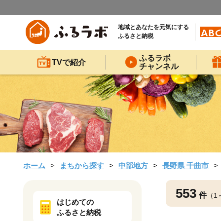
地域とあなたを元気にする
ふるさと納税
ふるラボ
TVで紹介
チャンネル
ホーム
まちから探す
中部地方
長野県 千曲市
553
件
（1
はじめての
ふるさと納税