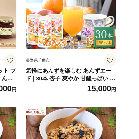
長野県千曲市
ット プ
気軽にあんずを楽しむ あんずエー
りんご
ド | 30本 杏子 爽やか 甘酸っぱい 信
ジャム
州 長野県 千曲市
000
15,000
円
円