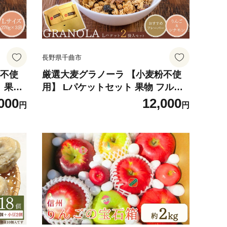
長野県千曲市
粉不使
厳選大麦グラノーラ 【小麦粉不使
 果物
用】 Lパケットセット 果物 フルー
食物繊維
ツ 朝食 軽食 おやつ 食物繊維 国産
000
12,000
円
円
市
原料 信州産 長野県 千曲市