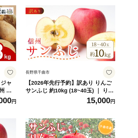
長野県千曲市
 ジャ
【2026年先行予約】訳あり りんご
州 千
サンふじ 約10kg (18~40玉) ｜ りん
ご リンゴ 林檎 さんふじ わけあり
000
15,000
円
円
ワケあり フルーツ 果物 信州りんご
産地直送 千曲市 長野県産 信州