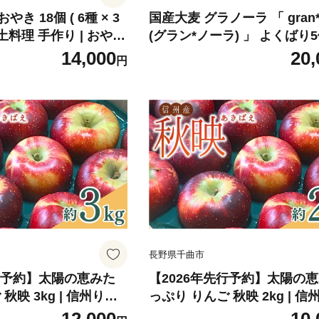
き 18個 ( 6種 × 3
国産大麦 グラノーラ 「 gran*
土料理 手作り | おやき
(グラン*ノーラ) 」 よくばり
ックス にら たまねぎ
ト 果物 フルーツ 朝食 軽食 
14,000
20,
円
 季節のもの お取り寄
食物繊維 国産原料 信州産 長
菜 お惣菜 冷凍 冷凍惣
曲市
食品 おやつ おかず お
菜 レンチン 土産 人気
料理 長野名物 ギフト
曲市
長野県千曲市
先行予約】太陽の恵みた
【2026年先行予約】太陽の
秋映 3kg | 信州りん
っぷり りんご 秋映 2kg | 信
 リンゴ 林檎 あきばえ
ご 長野りんご リンゴ 林檎 