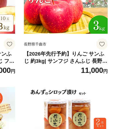
長野県千曲市
サンふ
【2026年先行予約】りんご サンふ
ふじ フル
じ 約3kg| サンフジ さんふじ 長野県
送 千曲
産 リンゴ 林檎 アップル ふじ フジ
000
11,000
円
円
3kg 果物 くだもの フルーツ 産地直
送 人気 おすすめ お取り寄せ 信州
長野 千曲市