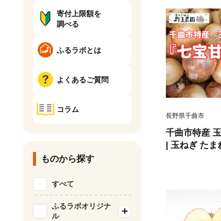
寄付上限額を
調べる
ふるラボとは
よくあるご質問
コラム
長野県千曲市
千曲市特産 玉ネ
| 玉ねぎ た
送 甘い 信州
ものから探す
すべて
ふるラボオリジナ
ル