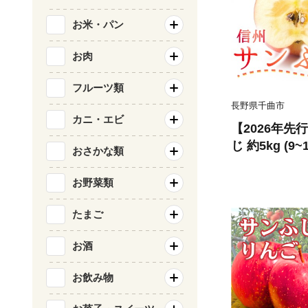
お米・パン
お肉
フルーツ類
長野県千曲市
カニ・エビ
【2026年先
じ 約5kg (9
おさかな類
ーツ 果物 信
市 長野県産 
お野菜類
たまご
お酒
お飲み物