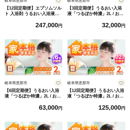
岐阜県恵那市
岐阜県恵那市
【12回定期便】エプソムソル
【3回定期便】うるおい入浴
ト 入浴剤 うるおい入浴液
液「つるぽか特濃」2L / お風
「つるぽかエプソムソルト」
呂 酵素風呂 乳酸菌 自然 / 恵
247,000
32,000
2L×2個（20回分）/ 入浴剤 入
那市 / 回生堂 [AUAU025]
円
円
浴液 お風呂 酵素 酵素風呂 バ
スタイム 癒し 定期便 岐阜県
/ 恵那市 / 回生堂 [AUAU020]
岐阜県恵那市
岐阜県恵那市
【6回定期便】うるおい入浴
【12回定期便】うるおい入浴
液「つるぽか特濃」2L / お風
液「つるぽか特濃」2L / お風
呂 酵素風呂 乳酸菌 自然 / 恵
呂 酵素風呂 乳酸菌 自然 / 恵
63,000
125,000
那市 / 回生堂 [AUAU026]
那市 / 回生堂 [AUAU027]
円
円