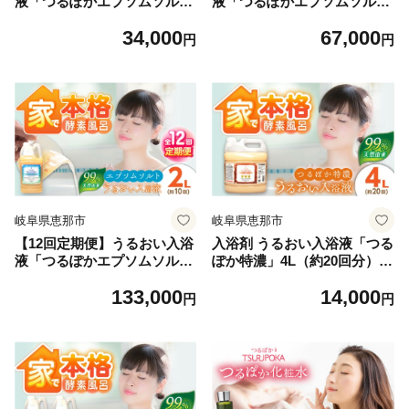
液「つるぽかエプソムソル
液「つるぽかエプソムソル
ト」 2L / お風呂 酵素風呂 乳
ト」 2L / お風呂 酵素風呂 乳
34,000
67,000
酸菌 自然 / 恵那市 / 回生堂 [A
酸菌 自然 / 恵那市 / 回生堂 [A
円
円
UAU031]
UAU032]
岐阜県恵那市
岐阜県恵那市
【12回定期便】うるおい入浴
入浴剤 うるおい入浴液「つる
液「つるぽかエプソムソル
ぽか特濃」4L（約20回分）/
ト」 2L / お風呂 酵素風呂 乳
入浴剤 入浴液 酵素風呂 お風
133,000
14,000
酸菌 自然 / 恵那市 / 回生堂 [A
呂 つるぽか 酵素 乳酸菌 自然
円
円
UAU033]
成分 温泉気分 保湿 癒し アロ
マ リラックス 詰め合わせ ご
褒美 バスタイム お取り寄せ
贈答 ギフト 岐阜県 / 恵那市 /
回生堂 [AUAU004]