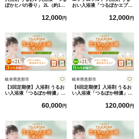
ぽかヒバの香り」 2L（約10
おい入浴液「つるぽかエプソ
回分）/ 入浴剤 入浴液 酵素風
ムソルト」 2L（約10回分）/
12,000
12,000
呂 お風呂 つるぽか 酵素 乳酸
入浴剤 入浴液 酵素風呂 お風
円
円
菌 自然成分 温泉気分 保湿 癒
呂 つるぽか 酵素 乳酸菌 自然
し アロマ リラックス 詰め合
成分 温泉気分 保湿 癒し アロ
わせ ご褒美 バスタイム お取
マ リラックス 詰め合わせ ご
り寄せ 贈答 ギフト 岐阜県 /
褒美 バスタイム お取り寄せ
恵那市 / 回生堂 [AUAU022]
贈答 ギフト 岐阜県 / 恵那市 /
回生堂 [AUAU023]
岐阜県恵那市
岐阜県恵那市
【3回定期便】入浴剤 うるお
【6回定期便】入浴剤 うるお
い入浴液「つるぽか特濃」
い入浴液「つるぽか特濃」
「つるぽかヒバの香り」セッ
「つるぽかヒバの香り」セッ
60,000
120,000
ト各2L（約20回分）/ 入浴剤
ト各2L（約20回分）/ 入浴剤
円
円
入浴液 お風呂 酵素 酵素風呂
入浴液 お風呂 酵素 酵素風呂
バスタイム 癒し 定期便 岐阜
バスタイム 癒し 定期便 岐阜
県 / 恵那市 / 回生堂 [AUAU00
県 / 恵那市 / 回生堂 [AUAU00
6]
7]