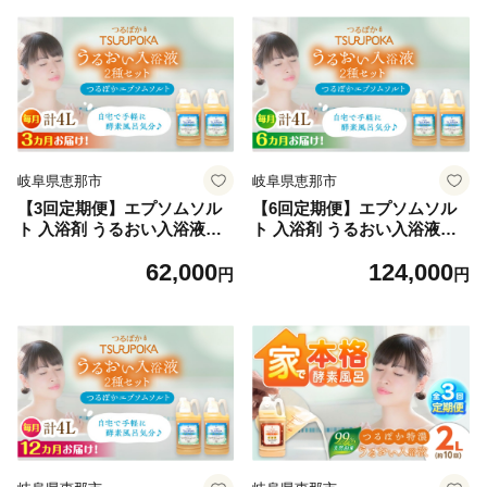
恵那市 / 回生堂 [AUAU016]
恵那市 / 回生堂 [AUAU017]
岐阜県恵那市
岐阜県恵那市
【3回定期便】エプソムソル
【6回定期便】エプソムソル
ト 入浴剤 うるおい入浴液
ト 入浴剤 うるおい入浴液
「つるぽかエプソムソルト」
「つるぽかエプソムソルト」
62,000
124,000
2L×2個（20回分）/ 入浴剤 入
2L×2個（20回分）/ 入浴剤 入
円
円
浴液 お風呂 酵素 酵素風呂 バ
浴液 お風呂 酵素 酵素風呂 バ
スタイム 癒し 定期便 岐阜県
スタイム 癒し 定期便 岐阜県
/ 恵那市 / 回生堂 [AUAU018]
/ 恵那市 / 回生堂 [AUAU019]