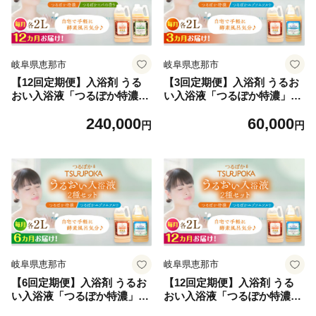
岐阜県恵那市
岐阜県恵那市
【12回定期便】入浴剤 うる
【3回定期便】入浴剤 うるお
おい入浴液「つるぽか特濃」
い入浴液「つるぽか特濃」
「つるぽかヒバの香り」セッ
「つるぽかエプソムソルト」
240,000
60,000
ト各2L（約20回分）/ 入浴剤
セット各2L（約20回分）/ 入
円
円
入浴液 お風呂 酵素 酵素風呂
浴剤 入浴液 お風呂 酵素 酵素
バスタイム 癒し 定期便 岐阜
風呂 バスタイム 癒し 定期便
県 / 恵那市 / 回生堂 [AUAU00
岐阜県 / 恵那市 / 回生堂 [AU
8]
AU009]
岐阜県恵那市
岐阜県恵那市
【6回定期便】入浴剤 うるお
【12回定期便】入浴剤 うる
い入浴液「つるぽか特濃」
おい入浴液「つるぽか特濃」
「つるぽかエプソムソルト」
「つるぽかエプソムソルト」