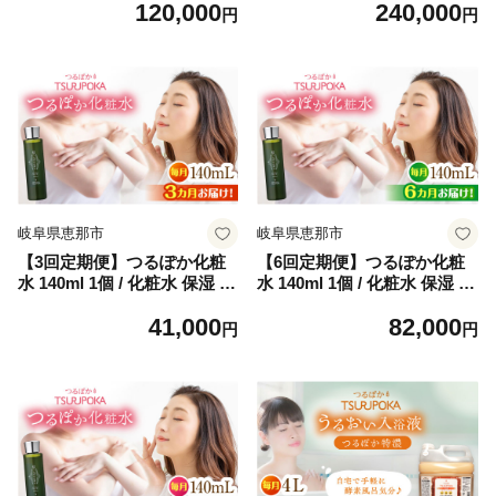
120,000
240,000
セット各2L（約20回分）/ 入
セット各2L（約20回分）/ 入
円
円
浴剤 入浴液 お風呂 酵素 酵素
浴剤 入浴液 お風呂 酵素 酵素
風呂 バスタイム 癒し 定期便
風呂 バスタイム 癒し 定期便
岐阜県 / 恵那市 / 回生堂 [AU
岐阜県 / 恵那市 / 回生堂 [AU
AU010]
AU011]
岐阜県恵那市
岐阜県恵那市
【3回定期便】つるぽか化粧
【6回定期便】つるぽか化粧
水 140ml 1個 / 化粧水 保湿 化
水 140ml 1個 / 化粧水 保湿 化
粧品 スキンケア うるおい 肌
粧品 スキンケア うるおい 肌
41,000
82,000
ケア セルフケア 定期便 岐阜
ケア セルフケア 定期便 岐阜
円
円
県 / 恵那市 / 回生堂 [AUAU01
県 / 恵那市 / 回生堂 [AUAU01
2]
3]