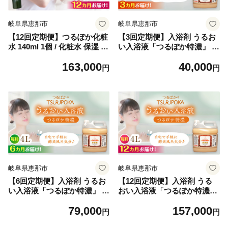
岐阜県恵那市
岐阜県恵那市
【12回定期便】つるぽか化粧
【3回定期便】入浴剤 うるお
水 140ml 1個 / 化粧水 保湿 化
い入浴液「つるぽか特濃」 4
粧品 スキンケア うるおい 肌
L（約20回分） / 入浴剤 入浴
163,000
40,000
ケア セルフケア 定期便 岐阜
液 お風呂 酵素 酵素風呂 バス
円
円
県 / 恵那市 / 回生堂 [AUAU01
タイム 癒し 定期便 岐阜県 /
4]
恵那市 / 回生堂 [AUAU015]
岐阜県恵那市
岐阜県恵那市
【6回定期便】入浴剤 うるお
【12回定期便】入浴剤 うる
い入浴液「つるぽか特濃」 4
おい入浴液「つるぽか特濃」
L（約20回分） / 入浴剤 入浴
4L（約20回分） / 入浴剤 入浴
79,000
157,000
液 お風呂 酵素 酵素風呂 バス
液 お風呂 酵素 酵素風呂 バス
円
円
タイム 癒し 定期便 岐阜県 /
タイム 癒し 定期便 岐阜県 /