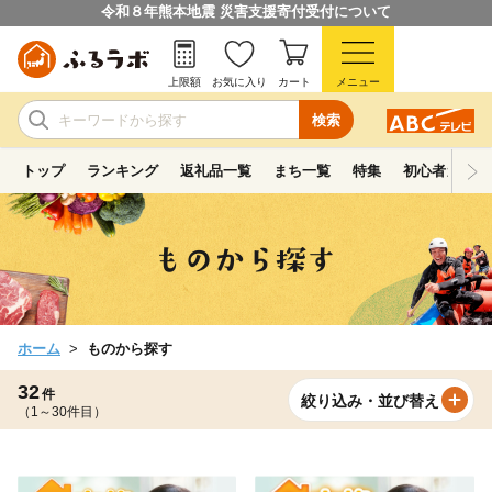
令和８年熊本地震 災害支援寄付受付について
上限額
お気に入り
カート
メニュー
検索
トップ
ランキング
返礼品一覧
まち一覧
特集
初心者ガイド
ホーム
ものから探す
32
件
絞り込み・並び替え
（1～30件目）