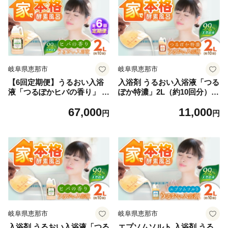
岐阜県恵那市
岐阜県恵那市
【6回定期便】うるおい入浴
入浴剤 うるおい入浴液「つる
液「つるぽかヒバの香り」 2
ぽか特濃」2L（約10回分）/
L / お風呂 酵素風呂 乳酸菌 自
入浴剤 入浴液 酵素風呂 お風
67,000
11,000
然 / 恵那市 / 回生堂 [AUAU02
呂 つるぽか 酵素 乳酸菌 自然
円
円
9]
成分 温泉気分 保湿 癒し アロ
マ リラックス 詰め合わせ ご
褒美 バスタイム お取り寄せ
贈答 ギフト 岐阜県 / 恵那市 /
回生堂 [AUAU021]
岐阜県恵那市
岐阜県恵那市
入浴剤 うるおい入浴液「つる
エプソムソルト 入浴剤 うる