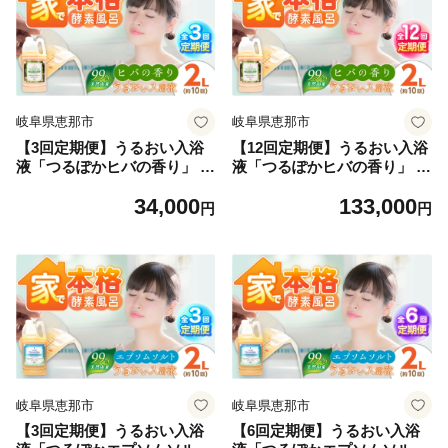
岐阜県恵那市
岐阜県恵那市
【3回定期便】うるおい入浴
【12回定期便】うるおい入浴
液「つるぽかヒバの香り」 2
液「つるぽかヒバの香り」 2
L / お風呂 酵素風呂 乳酸菌 自
L / お風呂 酵素風呂 乳酸菌 自
34,000
133,000
然 / 恵那市 / 回生堂 [AUAU02
然 / 恵那市 / 回生堂 [AUAU03
円
円
8]
0]
岐阜県恵那市
岐阜県恵那市
【3回定期便】うるおい入浴
【6回定期便】うるおい入浴