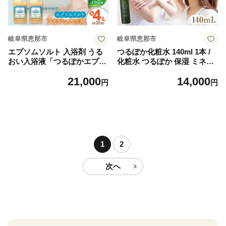
岐阜県恵那市
岐阜県恵那市
エプソムソルト 入浴剤 うる
つるぽか化粧水 140ml 1本 /
おい入浴液「つるぽかエプソ
化粧水 つるぽか 保湿 ミネラ
ムソルト」2L×2本（約20回
ル うるおい 敏感肌 乾燥肌 エ
21,000
14,000
分）/ 入浴剤 入浴液 酵素風呂
イジングケア スキンケア 自
円
円
お風呂 つるぽか 酵素 乳酸菌
然成分 肌ケア フェイスケア
自然成分 温泉気分 保湿 癒し
コスメ お取り寄せ 贈答 ギフ
アロマ リラックス 詰め合わ
ト 岐阜県 / 恵那市 / 回生堂 [A
せ ご褒美 バスタイム お取り
UAU003]
寄せ 贈答 ギフト 岐阜県 / 恵
那市 / 回生堂 [AUAU005]
1
2
次へ