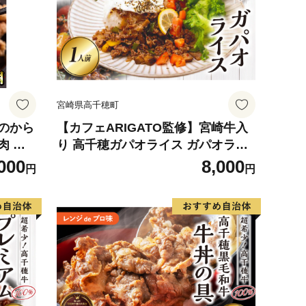
宮崎県高千穂町
肉のから
【カフェARIGATO監修】宮崎牛入
肉 と
り 高千穂ガパオライス ガパオライ
物 お
ス 宮崎牛 ご飯 惣菜 加工品 冷凍 冷
000
8,000
円
円
ジ レ
凍食品 温めるだけ レンジ レンジ調
理 レンチン 手軽 簡単調理 おすすめ
お取り寄せ ご当地 グルメ 人気 宮崎
県 高千穂町 _Tk005-101