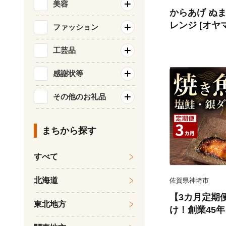
美容
からあげ ぬま唐 
レンジ [オヤマ
ファッション
65702] 唐
ジ調理 簡単調
工芸品
鶏 鶏肉 冷凍
感謝状等
ず お惣菜 惣
その他のお礼品
まちから探す
すべて
北海道
佐賀県神埼市
【3カ月定期
東北地方
け！創業45
塩鮭・銀ダラ各