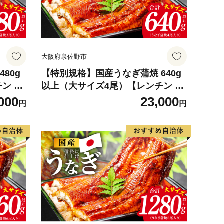
大阪府泉佐野市
80g
【特別規格】国産うなぎ蒲焼 640g
ン 湯
以上（大サイズ4尾）【レンチン 湯
人気総菜
煎対応 簡単調理 鰻 ウナギ 人気総菜
000
23,000
円
円
日本産 土用の丑の日にも】