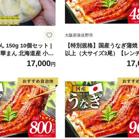
大阪府泉佐野市
150g 10個セット |
【特別規格】国産うなぎ蒲焼 4
華まん 北海道産 小分
以上（大サイズ3尾）【レンチ
心 簡単調理 レンジ レ
煎対応 簡単調理 鰻 ウナギ 
17,000
17,
円
ンジ 時短 冷凍 おやつ
日本産 土用の丑の日にも】
 滝川市