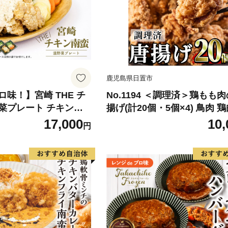
鹿児島県日置市
味！】宮崎 THE チ
No.1194 ＜調理済＞鶏もも
菜プレート チキン南
揚げ(計20個・5個×4) 鳥肉 鶏
野菜80g＆自家製タルタ
り肉 お肉 もも肉 唐揚げ 揚げ
17,000
10,
円
×4食セット チキン南蛮
かず 冷凍 時短 時短調理 レン
 タルタルソース 4食
ンチン 【むかえの木】
加工品 レンジ調理 レン
 お取り寄せ ご当地 グ
千穂町 _Tk005-056