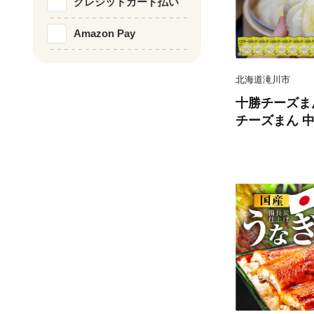
クレジットカード払い
Amazon Pay
北海道滝川市
十勝チーズまん 
チーズまん 中
け 個包装 点
ンチン 電子レ
ギフト 北海道