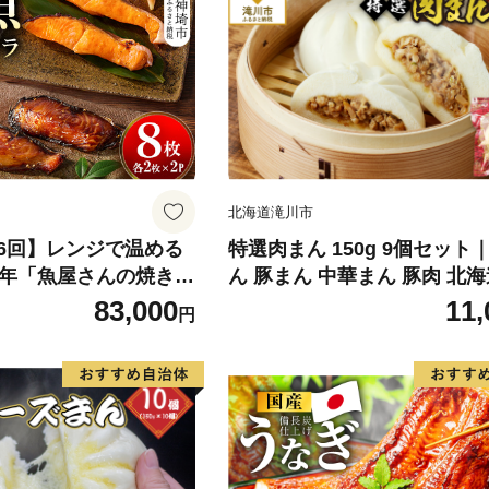
北海道滝川市
6回】レンジで温める
特選肉まん 150g 9個セット
5年「魚屋さんの焼き
ん 豚まん 中華まん 豚肉 北
ダラ各2枚×2袋【魚料
国産 滝川 小分け 個包装 簡
83,000
11,
円
ず 簡単 手軽 レンチン
レンジ レンチン 電子レンジ 
H032120)
凍 ギフト 贈答 惣菜 点心 飲茶 冷凍
おやつ 軽食