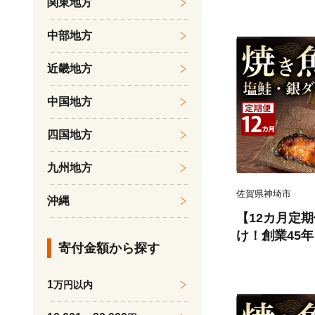
関東地方
食 おかず 簡
さと納税】(H03
中部地方
近畿地方
中国地方
四国地方
九州地方
佐賀県神埼市
沖縄
【12カ月定
け！創業45
寄付金額から探す
塩鮭・銀ダラ各
食 おかず 簡
1
万円以内
さと納税】(H03