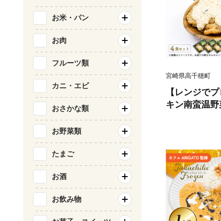
お米・パン
お肉
フルーツ類
宮崎県高千穂町
カニ・エビ
【レンジでプロ
キン南蛮温野
おさかな類
蛮100g＆温
ルソース30g
お野菜類
鶏肉 鶏肉料理
惣菜 おかず 
たまご
チン 簡単調理
お酒
ルメ 宮崎県 高
お飲み物