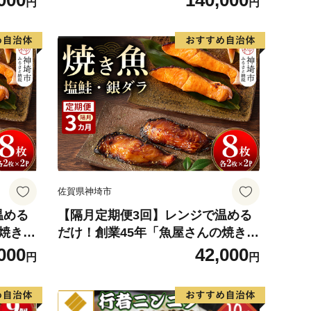
000
140,000
円
円
 ふる
食 おかず 簡単 手軽 レンチン ふる
さと納税】(H032116)
佐賀県神埼市
温める
【隔月定期便3回】レンジで温める
焼き
だけ！創業45年「魚屋さんの焼き
【魚料
魚」塩鮭・銀ダラ各2枚×2袋【魚料
000
42,000
円
円
ンチン
理 夕食 おかず 簡単 手軽 レンチン
ふるさと納税】(H032119)