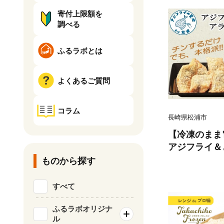
寄付上限額を
調べる
ふるラボとは
よくあるご質問
コラム
長崎県松浦市
【冷凍のまま
アジフライ＆
ット( 手軽 
ものから探す
わり 逸品 海
【B4-100】
すべて
ふるラボオリジナ
ル