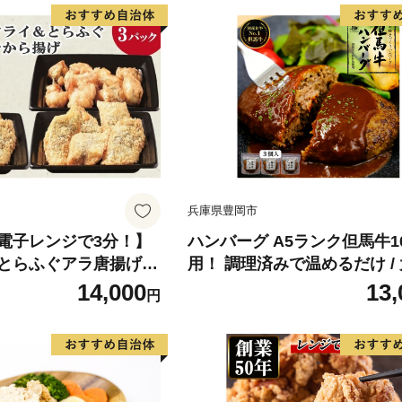
兵庫県豊岡市
電子レンジで3分！】
ハンバーグ A5ランク但馬牛1
とらふぐアラ唐揚げセ
用！ 調理済みで温めるだけ /
レンチン 時短 本格 こだ
150g 3個入り 但馬牛 ハンバ
14,000
13,
円
鮮 夕食 ふるさと納税 )
kiwami 牛肉100% 特製ソー
牛 黒毛和牛 急速冷凍 職人手
ンチン 個包装 ギフト セット
牛証明書・化粧箱入り】