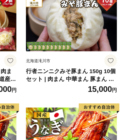
北海道滝川市
｜肉ま
行者ニンニクみそ豚まん 150g 10個
海道産
セット | 肉まん 中華まん 豚まん 北
単調理
海道産 小分け 個包装 点心 簡単調理
000
15,000
円
円
時短 冷
レンジ レンチン 電子レンジ 時短 冷
凍 おやつ ギフト 北海道 滝川市