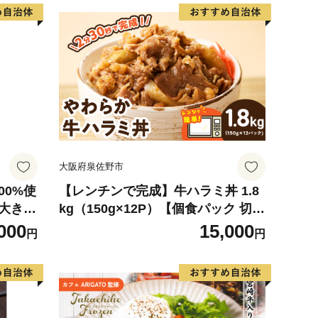
大阪府泉佐野市
00%使
【レンチンで完成】牛ハラミ丼 1.8
 大きめ
kg（150g×12P）【個食パック 切り
ーグ 極
落とし 牛肉 冷凍 牛丼の具 簡単調理
000
15,000
円
円
ス 国産
時短ごはん 小分け 冷凍 訳あり サイ
作り レ
ズ不揃い】
【但馬