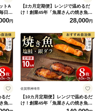
ットA
【2カ月定期便】レンジで温めるだ
 毎日の
け！創業45年「魚屋さんの焼き魚」
煎 ゆ
塩鮭・銀ダラ各2枚×2袋【魚料理 夕
000
28,000
円
円
温める
食 おかず 簡単 手軽 レンチン ふる
生 仕送
さと納税】(H032113)
ス 食卓
房まん
佐賀県神埼市
めるだ
【10カ月定期便】レンジで温めるだ
焼き魚」
け！創業45年「魚屋さんの焼き魚」
料理 夕
塩鮭・銀ダラ各2枚×2袋【魚料理 夕