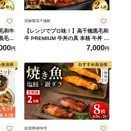
宮崎県高千穂町
毛和牛
【レンジでプロ味！】高千穂黒毛和
 黒毛和
牛 PREMIUM 牛丼の具 本格 牛丼 牛
ンバー
丼の具 惣菜 おかず 高千穂牛 ブラン
000
7,000
円
円
 レン
ド牛 黒毛和牛 加工品 冷凍 レンジ
理 お取
レンジ調理 レンチン 手軽 簡単調理
 高千穂
お取り寄せ ご当地 グルメ 宮崎県 高
千穂町 _Tk005-105
佐賀県神埼市