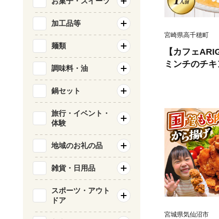
お菓子・スイーツ
加工品等
宮崎県高千穂町
麺類
【カフェARI
ミンチのチキ
調味料・油
ンフライ南蛮
ー 鶏 ご飯 
鍋セット
るだけ レンジ
手軽 簡単調理
旅行・イベント・
体験
寄せ ご当地 
_Tk005-102
地域のお礼の品
雑貨・日用品
スポーツ・アウト
ドア
宮城県気仙沼市