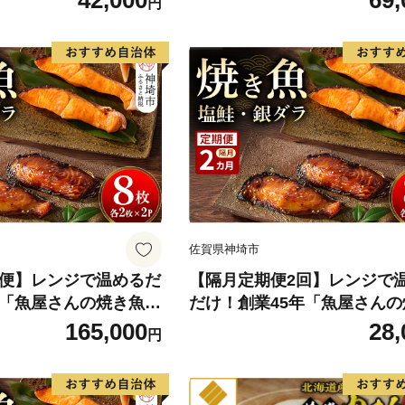
42,000
69,
円
単 手軽 レンチン ふる
食 おかず 簡単 手軽 レンチン
2114)
さと納税】(H032115)
佐賀県神埼市
期便】レンジで温めるだ
【隔月定期便2回】レンジで
年「魚屋さんの焼き魚」
だけ！創業45年「魚屋さんの
2枚×2袋【魚料理 夕
魚」塩鮭・銀ダラ各2枚×2袋
165,000
28,
円
単 手軽 レンチン ふる
理 夕食 おかず 簡単 手軽 レ
2117)
ふるさと納税】(H032118)