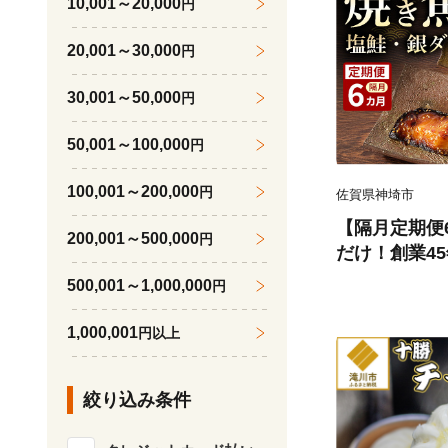
10,001～20,000
円
20,001～30,000
円
30,001～50,000
円
50,001～100,000
円
100,001～200,000
円
佐賀県神埼市
【隔月定期便
200,001～500,000
円
だけ！創業4
魚」塩鮭・銀
500,001～1,000,000
円
理 夕食 おか
ふるさと納税】(
1,000,001
円以上
絞り込み条件