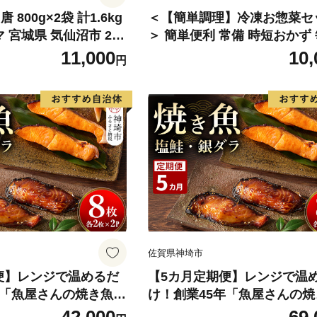
800g×2袋 計1.6kg
＜【簡単調理】冷凍お惣菜セ
 宮城県 気仙沼市 205
＞ 簡単便利 常備 時短おかず
揚げ 冷凍 レンチン レン
食卓 献立 冷凍食品 小分け 湯
11,000
10,
円
理 調理済み から揚げ
せん レンジで簡単 レンチン 
食品 お弁当 弁当 おか
だけ 一人暮らし 単身赴任 学
菜 おつまみ 感想
り 和食 家庭の味 栄養バラン
応援【MI647-mp】【食育工
ぷく】
佐賀県神埼市
便】レンジで温めるだ
【5カ月定期便】レンジで温
年「魚屋さんの焼き魚」
け！創業45年「魚屋さんの
2枚×2袋【魚料理 夕
塩鮭・銀ダラ各2枚×2袋【魚