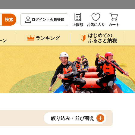
検索
ログイン・会員登録
上限額
お気に入り
カート
はじめての
ランキング
ーン
ふるさと納税
絞り込み・並び替え