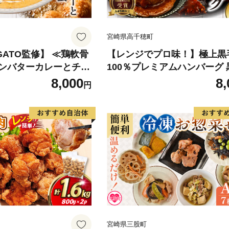
宮崎県高千穂町
GATO監修】 ≪鶏軟骨
【レンジでプロ味！】極上黒
ンバターカレーとチキ
100％プレミアムハンバーグ
≫ カレー チキンカレ
牛 高千穂牛 牛ハンバーグ ハ
8,000
8,
円
惣菜 冷凍 冷凍食品 温め
グ 惣菜 お弁当 おかず 加工品
 レンジ調理 レンチン
ジ調理 レンチン 冷凍 簡単調
 おすすめ 人気 お取り
り寄せ ご当地 グルメ 宮崎県
グルメ 宮崎県 高千穂町
町 _Tk005-103
宮崎県三股町