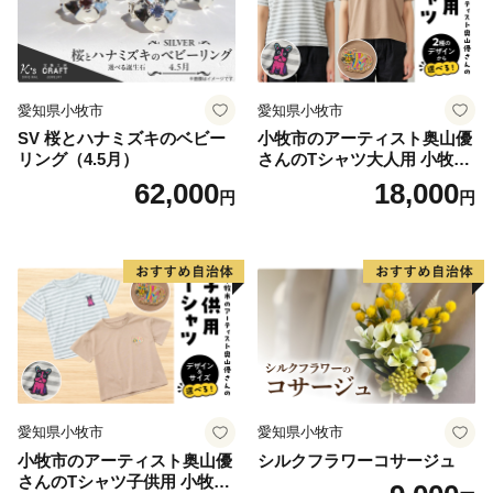
また返礼品の発送にも相応の日数をいただきますので、
寄附者様にはご不便をおかけしますが、ご理解、ご了承
の程よろしくお願いいたします。
■お申込み後は、お礼品の変更は受付けておりませんの
愛知県小牧市
愛知県小牧市
で、ご注意ください。
SV 桜とハナミズキのベビー
小牧市のアーティスト奥山優
■寄附金受領証明書発送後は寄附のキャンセルを受付け
リング（4.5月）
さんのTシャツ大人用 小牧市
ておりませんので、ご注意ください。
制70周年記念
62,000
18,000
円
円
■寄附金受領証明書は寄附お申込みから一ヶ月ほどお時
間かかる場合がございますのでご了承ください。
■寄付金受領証明書はお礼品とは別に送付させていただ
いております。
■ワンストップ特例申請を希望される方は、申込時に
「寄附金税額控除に係る申告特例申請書の要望」へチェ
ックをお願い致します（※４、５）。
※４：ワンストップ申請書類をご提出する際は、こちら
愛知県小牧市
愛知県小牧市
からお送りする注意事項をお読みいただき、記入漏れ
小牧市のアーティスト奥山優
シルクフラワーコサージュ
や、書類の添付漏れがないことを必ずご確認ください。
さんのTシャツ子供用 小牧市
※５：ワンストップ申請を受領後、こちらから受領通知