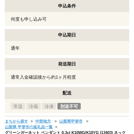
申込条件
何度も申し込み可
申込期日
通年
発送期日
通常入金確認後から約1ヶ月程度
配送
常温
冷蔵
冷凍
別送不可
まちから探す
中部地方
山梨県甲斐市
山梨県 甲斐市の返礼品一覧
グリーンガーネット ペンダント 0.3ct K10WG/K10YG (13403) ネック