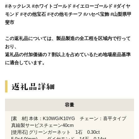
#ネックレス #ホワイトゴールド #イエローゴールド #ダイヤ
モンド #その他宝石 #その他モチーフ #ハセベ宝飾 #山梨県甲
斐市
この返礼品については、製品製造の全工程を区域内で行って
おり、
返礼品の付加価値の７割以上を占めているため地場産品基準
に適合しています。
容量
[素 材] 本体：K10WG/K10YG チェーン：喜平タイプ
真鍮製サービスチェーン40cm
[使用石] グリーンガーネット 1石 0.30ct
5.0×4.0(mm) ダイヤモンド 14石 0.14ct