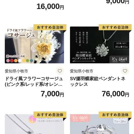
9,000
円
制70周年記念
16,000
円
をお送りいたします。
■寄附回数の上限はありません。
■商品の写真はイメージです。小物類は商品に含まれま
せん。
★★下記の画像をクリックして甲斐市ふるさと応援寄附
金公式インスタグラムへ！！フォローお願いします！！
☆☆
愛知県小牧市
愛知県小牧市
ドライ風フラワーコサージュ
SV揚羽蝶家紋ペンダントネ
(ピンク系/レッド系/オレンジ
ックレス
系/ホワイト系/イエロー系/グ
7,000
76,000
円
円
リーン系/ブルー系）