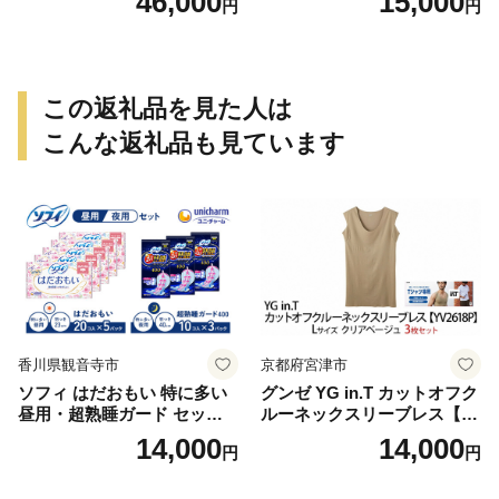
46,000
15,000
円
円
この返礼品を見た人は
こんな返礼品も見ています
香川県観音寺市
京都府宮津市
ソフィ はだおもい 特に多い
グンゼ YG in.T カットオフク
昼用・超熟睡ガード セット
ルーネックスリーブレス【Y
羽付き ナプキン 生理用品 サ
V2618P】Lサイズ クリアベ
14,000
14,000
円
円
ニタリー ユニ・チャーム
ージュ3枚セット [№5716-04
32]