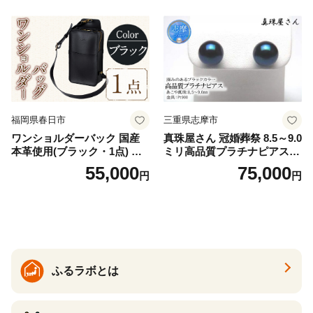
福岡県春日市
三重県志摩市
ワンショルダーバック 国産
真珠屋さん 冠婚葬祭 8.5～9.0
本革使用(ブラック・1点) 鞄
ミリ高品質プラチナピアス P
バック バッグ カバン レザー
t900 志摩産アコヤ真珠 ブラ
55,000
75,000
円
円
国産 日本製 牛革 黒 革 革製
ックパール 黒真珠
品 手作り 男性 女性 レディー
ス メンズ【ksg1307-bk】【Z
enis】
ふるラボとは