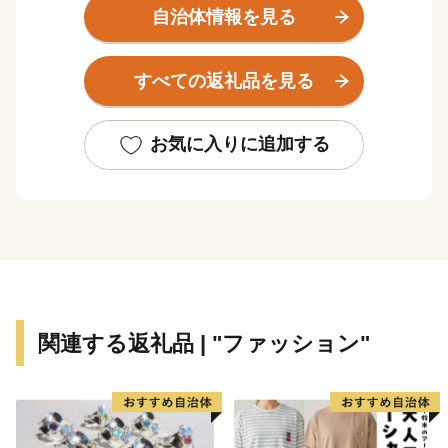
朝な夕なに四季折々の風景を愛で、大地の恵みをいただ
自治体情報を見る
きながら、
75,000人超の人々が、日々の暮らしを謳歌しています。
すべての返礼品を見る
【注意事項】
■お礼品は入金確認後に順次発送となります。お礼品の
お気に入りに追加する
受取日指定はできませんので、ご注意ください（※１、
２）。
※１：定期便のお礼品は除く
※２：事前に受け取りが困難な日がお分かりの場合、お
受取り可能な曜日（時間帯）をお申込み時に必ず備考欄
にご記入ください。（記入例）「平日昼間不在」「夜間
配送希望」「○月○日から△月△日まで不在」等
関連する返礼品 | "ファッション"
■甲斐市では通常、入金確認後30日以内にお礼の品を配
送しております。（※３）
※３：年末に関しては、寄附のお申込みが集中するた
め、受付事務に通常よりお時間をいただいております。