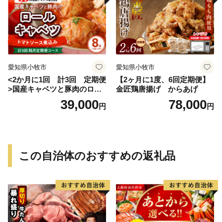
愛知県小牧市
愛知県小牧市
<2か月に1回 計3回 定期便
【2ヶ月に1度、6回定期便】
>国産キャベツと豚肉のロー
金匠鶏唐揚げ からあげ
ルキャベツ（4P入り）
39,000
78,000
円
円
この自治体のおすすめの返礼品