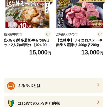
福岡県中間市
宮崎県えびの市
(訳あり)博多若杉牛もつ鍋セ
【宮崎牛】サイコロステーキ
ット2人前×5回分 【024-002
赤身＆霜降り 400g(各200g×
7】
１P 計2P) 真空パック 冷凍
15,000
13,000
円
円
ふるラボとは
はじめてのふるさと納税