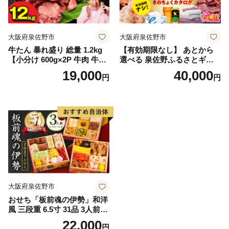
大阪府泉佐野市
大阪府泉佐野市
牛たん 暴れ盛り 総量 1.2kg
【有効期限なし】 あとから
【小分け 600g×2P 牛肉 牛タ
選べる 泉佐野ふるさとギフ
ン 牛たん 厚切り牛タン 焼肉
ト（寄附40,000円コース）
19,000
40,000
円
円
BBQ キャンプ 焼くだけ 簡単
【4000品以上掲載 高評価 カ
調理 訳あり サイズ不揃い】
タログ 肉 牛たん ビール かに
サーモン 野菜 定期便 おせち
タオル ティッシュ あとから
セレクト カタログギフト】
大阪府泉佐野市
おせち「板前魂の伊勢」和洋
風 三段重 6.5寸 31品 3人前
【1位獲得 おせち料理 板前魂
22,000
円
贅沢おせち お節 惣菜 冷凍 先