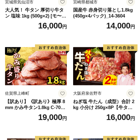
宮城県気仙沼市
宮崎県都城市
大人気！ 牛タン 厚切り牛タ
国産牛 赤身切り落とし1.8kg
ン 塩味 1kg (500g×2) [モ〜ラ
(450g×4パック)_14-3604
ンド 宮城県 気仙沼市 205646
16,000
14,000
円
円
60] 肉 牛肉 精肉 牛たん 牛タ
ン塩 牛たん塩 冷凍 焼肉 BB
Q アウトドア バーベキュー
厚切り タン
佐賀県上峰町
大阪府泉佐野市
【訳あり】《訳あり》極厚 8
ねぎ塩 牛たん（成型）合計 2
mm かみ牛タン1.8kg C-709-
kg 小分け 250g×8P【牛タン
AS
牛肉 焼肉用 薄切り 訳あり サ
19,000
16,000
円
円
イズ不揃い】