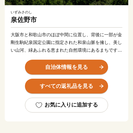
いずみさのし
泉佐野市
大阪市と和歌山市のほぼ中間に位置し、背後に一部が金
剛生駒紀泉国定公園に指定された和泉山脈を擁し、美し
い山河、緑あふれる恵まれた自然環境にあるまちです。
商・工・農・漁業がそれぞれバランスよく栄えてきまし
たが、関西国際空港の開港などに伴う人口の増加ととも
自治体情報を見る
に、商業・サービス業が盛んになっています。
関空によるインパクトを最大限に活用し、世界と日本を
すべての返礼品を見る
結ぶ玄関都市として、21世紀にふさわしい国際都市をめ
ざしてまちづくりに取り組んでいます。
お気に入りに追加する