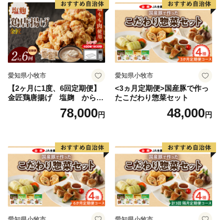
愛知県小牧市
愛知県小牧市
【2ヶ月に1度、6回定期便】
<3ヵ月定期便>国産豚で作っ
金匠鶏唐揚げ 塩麹 からあ
たこだわり惣菜セット
げ
78,000
48,000
円
円
愛知県小牧市
愛知県小牧市