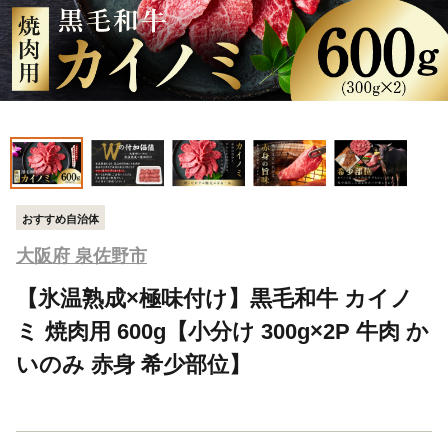
おすすめ自治体
大阪府 泉佐野市
【氷温熟成×極味付け】黒毛和牛 カイノ
ミ 焼肉用 600g【小分け 300g×2P 牛肉 か
いのみ 赤身 希少部位】