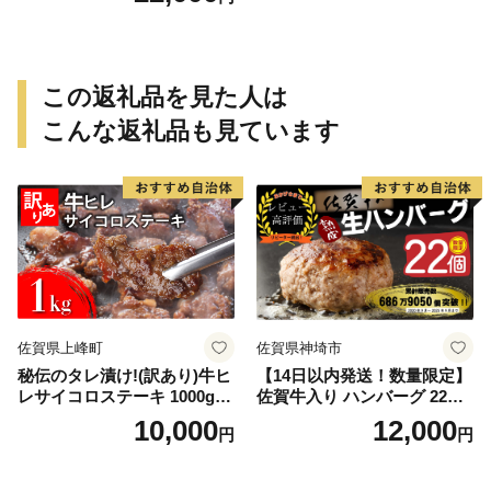
行予約 年内発送 おせち料理2
027】
この返礼品を見た人は
こんな返礼品も見ています
佐賀県上峰町
佐賀県神埼市
秘伝のタレ漬け!(訳あり)牛ヒ
【14日以内発送！数量限定】
レサイコロステーキ 1000g
佐賀牛入り ハンバーグ 22個
【B-1098-AS】
2.6kg(120g×22個)【佐賀牛
10,000
12,000
円
円
黒毛和牛 ブランド牛 九州 ハ
ンバーグ 牛肉 豚肉 国産 お弁
当 おかず 惣菜 おすすめ 人