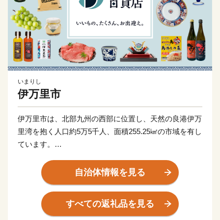
いまりし
伊万里市
伊万里市は、北部九州の西部に位置し、天然の良港伊万
里湾を抱く人口約5万5千人、面積255.25㎢の市域を有し
ています。
古伊万里や石炭の積出港として栄え、「古伊万里文化」
自治体情報を見る
の香りが漂う焼き物などを市内の随所で見ることができ
る風光明媚なまちです。
すべての返礼品を見る