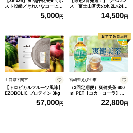
【Z5-026】★特許製法★＼ポ
【最短2日発送！】 ラベルレ
スト投函／きれいなコーヒー
ス 富士山蒼天の水 2L×24本
ドリップバッグ9種セット(18
（4ケース）※離島不可 天然
5,000
14,500
円
円
袋)ゆうパケットでお届け！
水 ミネラルウォーター 水 ペ
ットボトル 2000ml バナジウ
ム天然水 飲料水 軟水 鉱水 国
産 シリカ ミネラル 美容 備蓄
防災 長期保存 富士山 山梨県
忍野村
山口県下関市
宮崎県えびの市
【トロピカルフルーツ風味】
（3回定期便）爽健美茶 600
EZOBOLIC プロテイン 3kg
ml PET【コカ・コーラ】ペ
ットボトル 1ケース(24本) 定
57,000
22,800
円
円
期便 3回(72本) セット お茶
カフェインゼロ ノンカフェ
イン ハトムギ ブレンド茶 宮
崎県 えびの市 送料無料