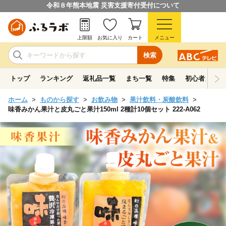
令和８年熊本地震 災害支援寄付受付について
上限額
お気に入り
カート
メニュー
検索
トップ
ランキング
返礼品一覧
まち一覧
特集
初心者ガイド
ホーム
ものから探す
お飲み物
果汁飲料・炭酸飲料
味香みかん果汁と皮丸ごと果汁150ml 2種計10個セット 222-A062