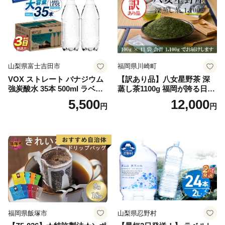
山梨県富士吉田市
福岡県川崎町
VOX ストレート バナジウム
【訳あり品】八女星野茶 深
強炭酸水 35本 500ml ラベル
蒸し茶1100g 福岡が誇る日本
レス【富士吉田市限定カート
茶_ 訳アリ 常温 お茶 茶袋 常
5,500
12,000
円
円
ン】
備品 おちゃ ocha 茶葉 緑茶
飲料 飲み物 八女 茶 日本茶
深むし茶 深蒸し 訳あり お茶
っぱ tea 八女茶 お手軽 簡単
小分け お土産 お取り寄せ グ
ルメ 福岡 九州 福岡県 国産
日本 ふかむし茶 ふかむし 家
庭用 自宅用 ちゃ りょくちゃ
ふかむしちゃ 急須 甘み 川崎
町 送料無料
福岡県飯塚市
山梨県忍野村