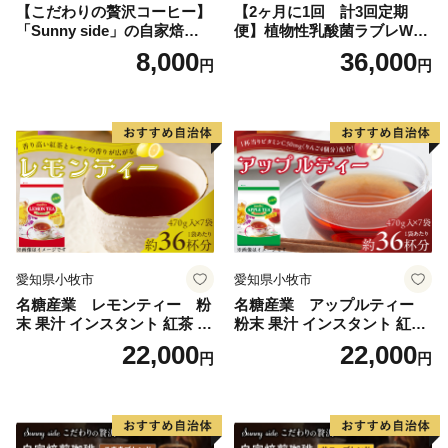
【こだわりの贅沢コーヒー】
【2ヶ月に1回 計3回定期
「Sunny side」の自家焙煎珈
便】植物性乳酸菌ラブレW
琲こまきブレンド（200g）
プレーン36本（計108本）
8,000
36,000
円
円
愛知県小牧市
愛知県小牧市
名糖産業 レモンティー 粉
名糖産業 アップルティー
末 果汁 インスタント 紅茶 ビ
粉末 果汁 インスタント 紅茶
タミンC 袋 ロングセラー 粉
ティー ビタミンC 袋 ロング
22,000
22,000
円
円
末飲料 粉末茶 簡単 手軽 ホッ
セラー 粉末飲料 粉末茶 簡単
ト アイス
手軽 ホット アイス