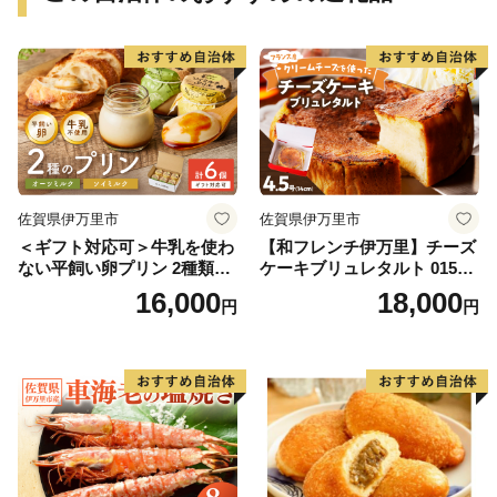
佐賀県伊万里市
佐賀県伊万里市
＜ギフト対応可＞牛乳を使わ
【和フレンチ伊万里】チーズ
ない平飼い卵プリン 2種類セ
ケーキブリュレタルト 015-F
ット計6個 129-F289
205
16,000
18,000
円
円