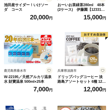
池田産サイダー！いけソー
おーいお茶緑茶280ml 48本
ダ コース
(2ケース) 伊藤園【123317
3】
20,000
15,000
円
円
鹿児島県垂水市
兵庫県淡路市
W-22195／天然アルカリ温泉
ドリップバッグコーヒー 淡
水 財寶温泉 500ml×25本
路島アソートセット 6種 120
袋 飲み比べ コーヒー
7,000
12,000
円
円