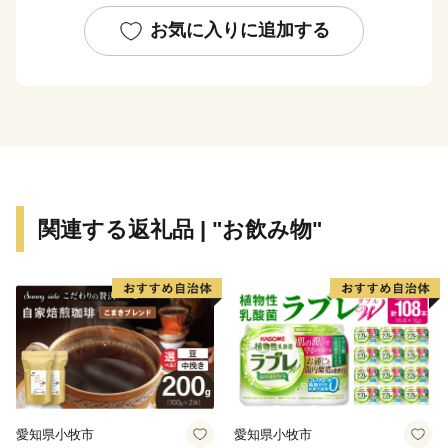
全国的に評判の高い伊万里牛は、肉質はきめ細かで柔ら
かく、とろけるほどの美味しさです。由緒ある枝肉共励
お気に入りに追加する
会で多くの賞に輝くなど、伊万里を代表する特産物で
す。
大川内山は、伊万里焼の窯元が軒を連ねており、楽しみ
ながら散策ができます。「秘窯の里」にふさわしい山水
画のような風景と窯場の煙突が印象的です。
関連する返礼品 | "お飲み物"
愛知県小牧市
愛知県小牧市