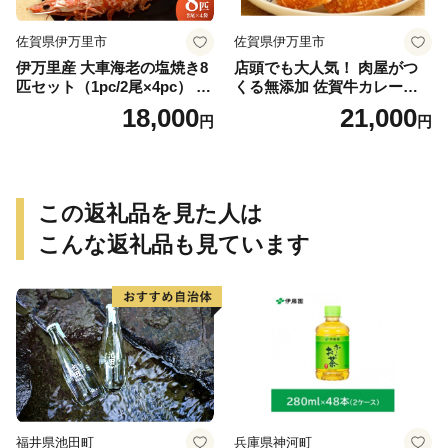
佐賀県伊万里市
佐賀県伊万里市
伊万里産 大車海老の塩焼き8
店頭でも大人気！ 肉屋がつ
匹セット（1pc/2尾×4pc） 01
くる無添加 佐賀牛カレーパ
0-C167
ン 10個 数量限定 155-J696
18,000
21,000
円
円
この返礼品を見た人は
こんな返礼品も見ています
福井県池田町
兵庫県神河町