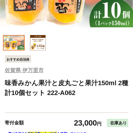
おすすめ自治体
佐賀県 伊万里市
味香みかん果汁と皮丸ごと果汁150ml 2種
計10個セット 222-A062
23,000
寄付金額
在庫あり
円