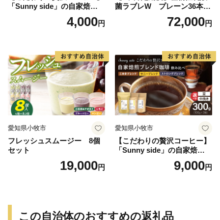
「Sunny side」の自家焙煎珈
菌ラブレW プレーン36本
琲ストロングブレンド（100
（計216本）
4,000
72,000
円
円
g）
愛知県小牧市
愛知県小牧市
フレッシュスムージー 8個
【こだわりの贅沢コーヒー】
セット
「Sunny side」の自家焙煎珈
琲ブレンド珈琲飲み比べセッ
19,000
9,000
円
円
ト（300g）
この自治体のおすすめの返礼品