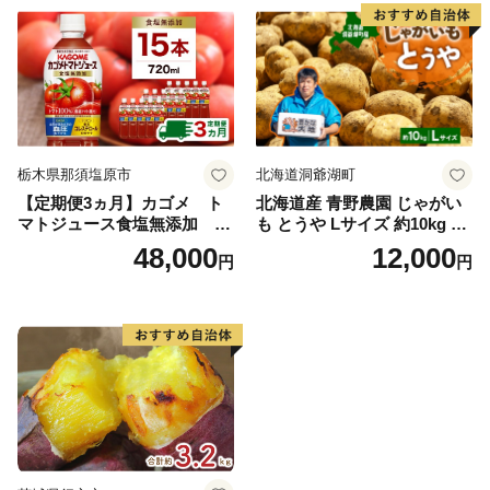
栃木県那須塩原市
北海道洞爺湖町
【定期便3ヵ月】カゴメ ト
北海道産 青野農園 じゃがい
マトジュース食塩無添加 72
も とうや Lサイズ 約10kg 20
0ml PET×15本 1ケース 毎月
26年10月初旬～12月下旬頃お
48,000
12,000
円
円
届く 3ヵ月 3回コース ns001-
届け 先行予約 北海道 ジャガ
005 【 KAGOME 野菜ジュー
イモ トウヤ 馬鈴薯 ポテト 芋
ス 】
いも イモ 黄色 旬 野菜 農作
物 産地直送 お取り寄せ 国産