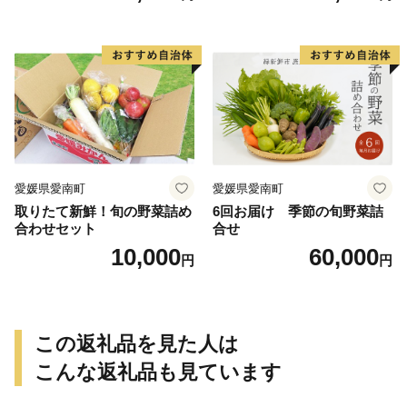
き芋 干し芋 丸干し 冷凍焼き
おやつ 高糖度 料理 国産 愛媛
芋 冷やし焼き芋 やきいも 蜜
県 愛南町 青果市場
芋 ほしいも スイートポテト
いも天 サイズミックス 甘い
ねっとり 生芋 新芋 あんのう
いも 甘藷 べにはるか スイー
ツ 国産 糖度 産地直送 農家直
送 数量限定 21000円 愛媛 愛
南 ミッチーのおみかん畑
愛媛県愛南町
愛媛県愛南町
取りたて新鮮！旬の野菜詰め
6回お届け 季節の旬野菜詰
合わせセット
合せ
10,000
60,000
円
円
この返礼品を見た人は
こんな返礼品も見ています