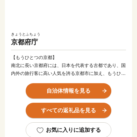
きょうとふちょう
京都府庁
【もうひとつの京都】
南北に長い京都府には、日本を代表する古都であり、国
内外の旅行客に高い人気を誇る京都市に加え、もうひと
つの京都工リア(海の京都、森の京都 、お茶の京都、竹
の里･乙訓)があるのをご存じでしょうか?
自治体情報を見る
これらのエリアには、京都府の多様な気候と風土のおか
げで、長年培ってきた文化や食、観光、産業など、個性
すべての返礼品を見る
豊かな地域の魅力がたくさんあります。京都府では、も
うひとつの京都エリアの市町村と連携の下、ふるさと納
税を通じて、寄附者の皆様に地域の魅力をお伝えできれ
お気に入りに追加する
ばと考えております。