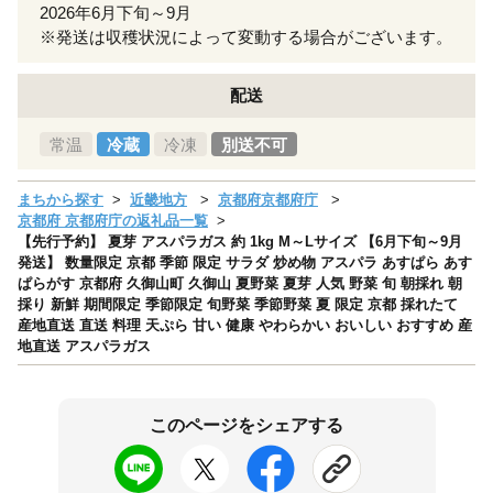
2026年6月下旬～9月
※発送は収穫状況によって変動する場合がございます。
配送
常温
冷蔵
冷凍
別送不可
まちから探す
近畿地方
京都府京都府庁
京都府 京都府庁の返礼品一覧
【先行予約】 夏芽 アスパラガス 約 1kg M～Lサイズ 【6月下旬～9月
発送】 数量限定 京都 季節 限定 サラダ 炒め物 アスパラ あすぱら あす
ぱらがす 京都府 久御山町 久御山 夏野菜 夏芽 人気 野菜 旬 朝採れ 朝
採り 新鮮 期間限定 季節限定 旬野菜 季節野菜 夏 限定 京都 採れたて
産地直送 直送 料理 天ぷら 甘い 健康 やわらかい おいしい おすすめ 産
地直送 アスパラガス
このページをシェアする