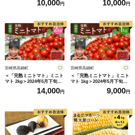
10,000
10,000
円
円
安全 国産 採れたて 新鮮 きの
のできない財産であり、未来へと大切に守り伝えていか
こ 野菜]
なければならないものです。
文化財指定を受けた文化財には補助制度がありますが、
京都にはまだまだ貴重な文化財が数多く残されており、
本来であれば国の指定・登録文化財となるべき文化財
が、指定等を待つ間にも劣化し、災害等の危機に晒され
ています。
そこで京都府では、いわゆる「ふるさと納税」を活用
宮崎県高鍋町
宮崎県高鍋町
し、文化財にその使途を限定する「文化財を守り伝える
＜「完熟ミニトマト」ミニト
＜「完熟ミニトマト」ミニト
京都府基金」を設置、いただいたご寄附を全て文化財保
マト 2kg＞2024年5月下旬迄
マト 1kg＞2024年5月下旬迄
護のために使用しています。
に順次出荷 野菜ソムリエサ
に順次出荷 野菜ソムリエサ
14,000
9,000
円
円
このような取組みができるのも、京都の文化を愛する
ミット アルル・リリカ共に
ミット アルル・リリカ共に
銀賞受賞！！(2023年11月開
銀賞受賞！！(2023年11月開
方々のご理解ご協力があるからこそです。
催)1回食べてみらんね？宮崎
催)1回食べてみらんね？宮崎
これまでご協力をいただいた全ての皆様に感謝申し上げ
県 高鍋町産 産地直送 有機肥
県 高鍋町産 産地直送 有機肥
るとともに、京都の文化財保護のため、なお一層のご理
料使用 高糖度 西森農園
料使用 高糖度 西森農園
解ご協力をお願いいたします。