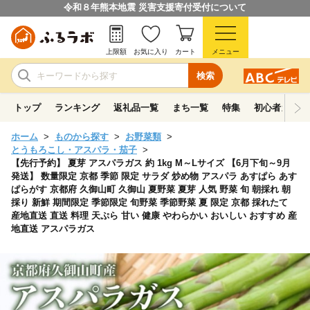
令和８年熊本地震 災害支援寄付受付について
上限額
お気に入り
カート
メニュー
検索
トップ
ランキング
返礼品一覧
まち一覧
特集
初心者ガイド
ホーム
ものから探す
お野菜類
とうもろこし・アスパラ・茄子
【先行予約】 夏芽 アスパラガス 約 1kg M～Lサイズ 【6月下旬～9月
発送】 数量限定 京都 季節 限定 サラダ 炒め物 アスパラ あすぱら あす
ぱらがす 京都府 久御山町 久御山 夏野菜 夏芽 人気 野菜 旬 朝採れ 朝
採り 新鮮 期間限定 季節限定 旬野菜 季節野菜 夏 限定 京都 採れたて
産地直送 直送 料理 天ぷら 甘い 健康 やわらかい おいしい おすすめ 産
地直送 アスパラガス