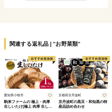
また、寄附者の皆様からいただいた寄附金につきまして
は、京都府ふるさと応援寄附基金に積立て、次年度以降
に、その一部を府内市町村への支援に活用するととも
に、京都府総合計画で掲げる各種施策を推進するために
活用させていただきます。
関連する返礼品 | "お野菜類"
www.pref.kyoto.jp/somucho/news/hurusato-tax.html
京都府ふるさと納税担当窓口
電話番号 050-1730-1190
受付時間 平日 9時00分～17時00分
※土日祝祭日は休みとなります
【文化の京都】
愛知県小牧市
京都府京丹波町
京都府には、国宝・重要文化財をはじめとした優れた文
駒来ファームの 極上・肉厚
京丹波町の黒豆・和知黒の特
化財が数多く残されています。
生しいたけ[極上 肉厚 生しい
産品詰め合わせ
これらは、日本の歴史・文化を理解するため欠かすこと
たけ 生シイタケ 生椎茸 安心