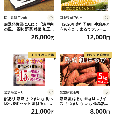
www.pref.kyoto.jp/furusatokifu/
京都府文化生活部文化政策室
電話番号 075-414-4521
岡山県瀬戸内市
岡山県瀬戸内市
受付時間 平日 8時30分～17時15分
厳選発酵黒にんにく『瀬戸内
［2026年先行予約］牛窓産と
の風』 薬味 野菜 根菜 加工食
うもろこし まるでフルー
品
ツ！最高糖度25度超え 生で
26,000
12,000
円
円
甘い、茹でて美味い！ 黄色
とうもろこし 「桃太郎コー
ン」約4kg（8〜12本入り）
野菜
愛媛県愛南町
愛媛県愛南町
訳あり 熟成 さつまいも 食べ
熟成 紅はるか 5kg M-Lサイ
比べ 3種 セット 紅はるか 安
ズ さつまいも いも 低温熟成
納芋 シルクスイート 合計 15
完全熟成収穫 甘い 糖度 焼き
21,000
8,000
円
円
kg サイズ混合 サツマイモ 焼
芋 やきいも スイートポテト