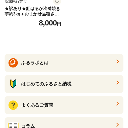
茨城県行方市
★訳あり★紅はるか冷凍焼き
芋約3kg＋おまかせ品種さつ
まいも 合計約3.2kg｜さつ
8,000
円
まいも サツマイモ さつま芋
焼き芋 やきいも 冷凍 冷凍焼
き芋 訳あり 訳アリ 紅はるか
茨城県 行方市(EY-25)
ふるラボとは
はじめてのふるさと納税
よくあるご質問
コラム