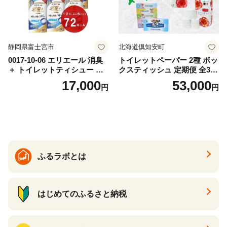
静岡県富士宮市
北海道倶知安町
0017-10-06 エリエール 消臭
トイレットペーパー 2種 ボッ
＋ トイレットティシュー し
クスティッシュ 定期便 全3
っかり香るフレッシュクリア
回 日本製 まとめ買い 防災
17,000
53,000
円
円
の香り ダブル 12ロール×6パ
常備品 日用雑貨 消耗品 生活
ック 72ロール 25m トイレ
必需品 大容量 備蓄 リサイク
ットペーパー パルプ100％ 消
ル ティッシュ ペーパー まと
臭 防臭 日用品 消耗品 備蓄
め買い 雑貨 倶知安町
ふるラボとは
はじめてのふるさと納税