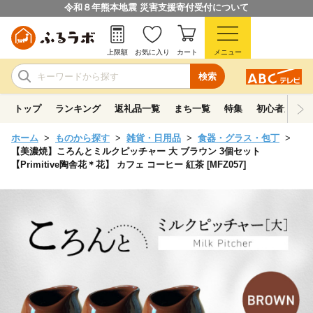
令和８年熊本地震 災害支援寄付受付について
上限額
お気に入り
カート
メニュー
検索
トップ
ランキング
返礼品一覧
まち一覧
特集
初心者ガイド
ホーム
ものから探す
雑貨・日用品
食器・グラス・包丁
【美濃焼】ころんとミルクピッチャー 大 ブラウン 3個セット
【Primitive陶舎花＊花】 カフェ コーヒー 紅茶 [MFZ057]