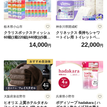
栃木県小山市
神奈川県開成町
クラリスボックスティッシュ
クリネックス 長持ちシャワ
60箱(1箱220組(440枚))(5個入
ートイレ用 トイレットペー
り×12セット)【1256759】
パー（ダブル）64ロール(8ロ
14,000
22,000
円
円
ール×8パック) 開成町 トイレ
ットペーパーダブル 日用品
国産 新生活 ダブル SDGs 備
蓄 防災 エコ 消耗品 生活雑貨
生活用品 無香料 トイレット
ペーパー ダブル といれっと
ぺーぱー トイレ クレシア ト
イレットペーパー [BDBH002
-1]
大阪府泉佐野市
兵庫県小野市
ヒオリエ 上質ホテルタオル
ボディソープ hadakara ( ハ