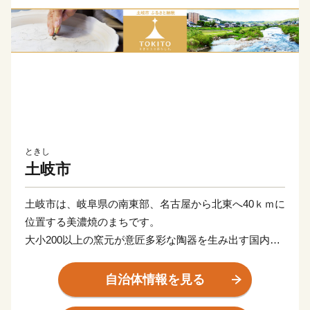
ときし
土岐市
土岐市は、岐阜県の南東部、名古屋から北東へ40ｋｍに
位置する美濃焼のまちです。
大小200以上の窯元が意匠多彩な陶器を生み出す国内有
数の陶磁器産地ですが、その歴史は古く、7世紀に焼か
れた須恵器がその源流と言われています。以来1400年
自治体情報を見る
にわたり焼き物を生産してきた土地柄ですが、その歴史