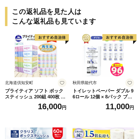
この返礼品を見た人は
こんな返礼品も見ています
北海道倶知安町
秋田県能代市
ブライティア ソフト ボック
トイレットペーパー ダブル 9
スティッシュ 200組 400枚 60
6ロール 12個 × 8パック ブラ
箱 日本製 まとめ買い ティッ
ンカ 再生紙 100％ 芯あり 日
16,000
11,000
円
円
シュ リサイクル 長持 防災 常
用品 消耗品 無香料 生活用品
備品 日用雑貨 消耗品 生活必
備蓄 秋田県 能代市 送料無料
需品 備蓄 ペーパー 紙 北海道
《能代製紙》
倶知安町 日用品