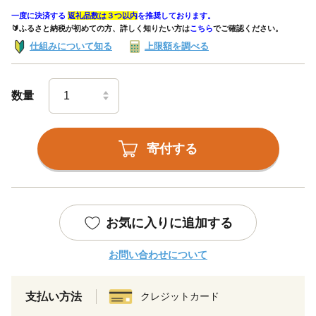
一度に決済する
返礼品数は３つ以内
を推奨しております。
🔰ふるさと納税が初めての方、詳しく知りたい方は
こちら
でご確認ください。
仕組みについて知る
上限額を調べる
数量
寄付する
お気に入りに追加する
お問い合わせについて
支払い方法
クレジットカード