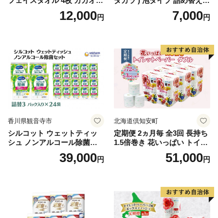
フェイスタオル 4枚 カカオ
ダカラ ) 泡タイプ 詰め替え 4
【タオル 泉州タオル 吸水 普
40ml×4袋 ボディーソープ 泡
12,000
7,000
円
円
段使い 無地 シンプル 日用品
ボディソープ 泡 日用品 消耗
ふわふわ ふかふか 家族 たお
品 バス用品 大容量 いい 匂い
る 一人暮らし】
ボディ 保湿 LION ライオン
泡石鹸 石鹸 兵庫 兵庫県 小野
市
香川県観音寺市
北海道倶知安町
シルコット ウェットティッ
定期便 2ヵ月毎 全3回 長持ち
シュ ノンアルコール除菌詰
1.5倍巻き 花いっぱい トイレ
替（43枚×3P）×24袋 日用品
ットペーパー ダブル 45ｍ 計
39,000
51,000
円
円
おもちゃ 拭き取り 手拭き 外
72ロール 全18種 花柄 プリン
出時 お出かけ時 食事前 緑茶
ト ハーブ 香り付き 日本製 ま
カテキン配合
とめ買い 防災 常備品 ペーパ
ー 消耗品 備蓄 送料無料 北海
道 倶知安町 日用品