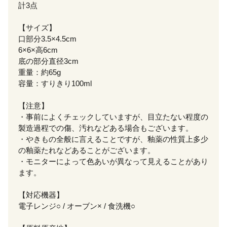
計3点
【サイズ】
口部分3.5×4.5cm
6×6×高6cm
底の部分直径3cm
重量：約65g
容量：すりきり100ml
【注意】
・事前によくチェックしていますが、目立たない程度の
製造過程での傷、汚れなどある場合もございます。
・やきもの全般に言えることですが、釉薬の性質上多少
の釉薬たれなどあることがございます。
・モニターによって色あいが異なって見えることがあり
ます。
【対応機器】
電子レンジ○ / オーブン× / 食洗機○