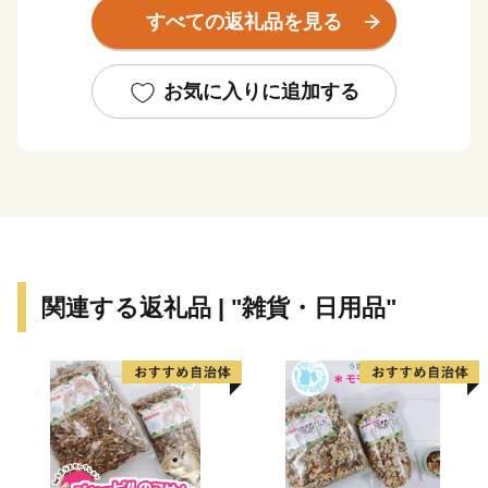
の中で大きな転換点となったのが安土桃山時代です。志
すべての返礼品を見る
野、織部、黄瀬戸といった美濃桃山陶が生み出され、茶
陶の歴史、文化に大きな影響を与えました。現在もその
流れを今に伝える「現代茶陶展」などのコンペティショ
お気に入りに追加する
ンのほか、市内各所で開催される「陶器まつり」や「窯
元めぐり」などのイベントに毎年多くのお客様をお迎え
しています。また、NHK大河ドラマ「麒麟がくる」で
も話題となった戦国武将明智光秀の妻熙子は土岐市の妻
木郷の出身ともいわれており、ゆかりの地として新たな
注目を集めています。このほかにも、東濃の美しい山々
と河川に恵まれた自然豊かな土岐市では、春には新緑の
関連する返礼品 | "雑貨・日用品"
樹上に純白の雪が降り積もったように花が咲くヒトツバ
タコや秋には鮮やかに色づいた紅葉をご覧いただけま
す。お近くへお越しの際には、ぜひ土岐市へお立ち寄り
ください。