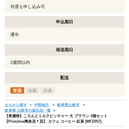
何度も申し込み可
申込期日
通年
発送期日
2週間以内
配送
常温
冷蔵
冷凍
まちから探す
中部地方
岐阜県土岐市
岐阜県 土岐市の返礼品一覧
【美濃焼】ころんとミルクピッチャー 大 ブラウン 3個セット
【Primitive陶舎花＊花】 カフェ コーヒー 紅茶 [MFZ057]