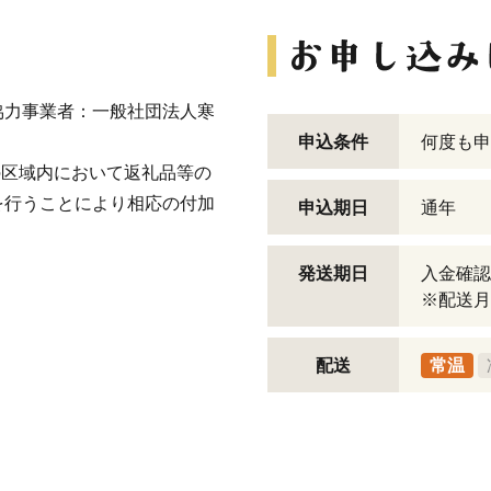
協力事業者：一般社団法人寒
申込条件
何度も申
の区域内において返礼品等の
を行うことにより相応の付加
申込期日
通年
発送期日
入金確認
※配送月
配送
常温