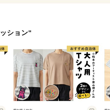
山形県寒河江市は、約300
る、園地数「日本一」さく
昭和39年に日本で一番最初
ァッション"
で賑わう「さくらんぼ祭り」
らんぼの種吹きとばし大会
んぼの妖精「チェリン」を
本一さくらんぼの里さがえ