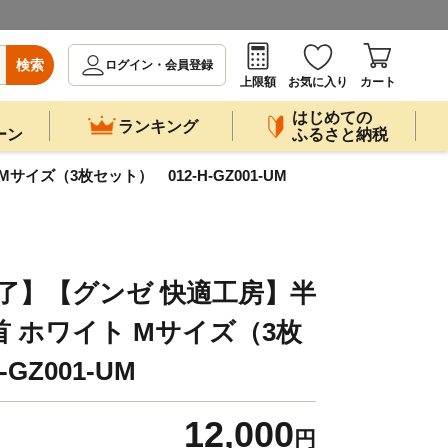
検索
ログイン・会員登録
上限額
お気に入り
カート
はじめての
ランキング
ーン
ふるさと納税
イズ（3枚セット） 012-H-GZ001-UM
終了】【グンゼ 快適工房】半
首 ホワイト Mサイズ（3枚
GZ001-UM
12,000
円