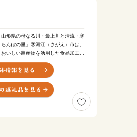
、山形県の母なる川・最上川と清流・寒
くらんぼの里」寒河江（さがえ）市は、
、おいしい農産物を活用した食品加工業
、さくらんぼ、桃、ラ・フランス、りん
そばや地酒の蔵元も多くあり、ブランド
」の米どころとしても知られています。
支援として「給食費無料化の推進」や
予防接種への助成」などを行い、子育て
しています。