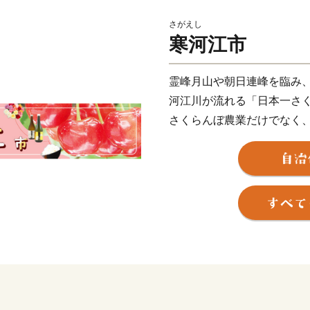
さがえし
寒河江市
霊峰月山や朝日連峰を臨み
河江川が流れる「日本一さ
さくらんぼ農業だけでなく
などが盛んなまちです。
豊かな自然の恵みがあふれ
ごなどの果物はもちろん、
米「つや姫」や「はえぬき
寒河江市は子育て世代への
「ロタウィルスなどの任意
しやすいまちづくりを推進