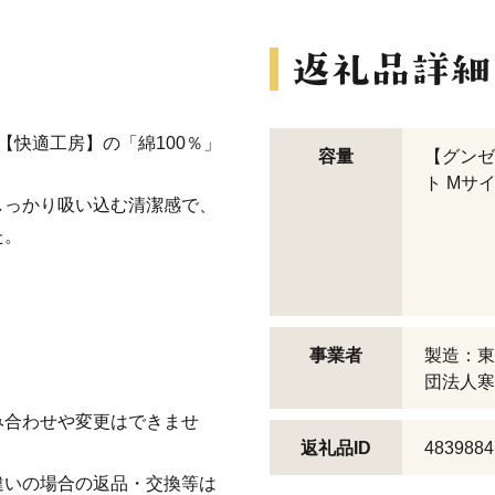
【快適工房】の「綿100％」
容量
【グンゼ
ト Mサ
しっかり吸い込む清潔感で、
た。
事業者
製造：東
団法人寒
み合わせや変更はできませ
返礼品ID
4839884
違いの場合の返品・交換等は