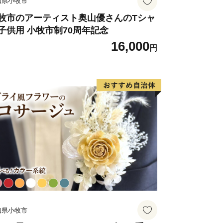
知県小牧市
牧市のアーティスト奥山優さんのTシャ
子供用 小牧市制70周年記念
16,000
円
知県小牧市