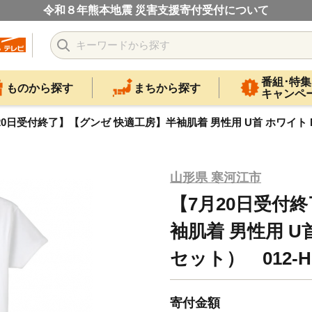
令和８年熊本地震 災害支援寄付受付について
番組･特集
ものから探す
まちから探す
キャンペ
20日受付終了】【グンゼ 快適工房】半袖肌着 男性用 U首 ホワイト Mサ
山形県 寒河江市
【7月20日受付
袖肌着 男性用 U
セット） 012-H-
寄付金額