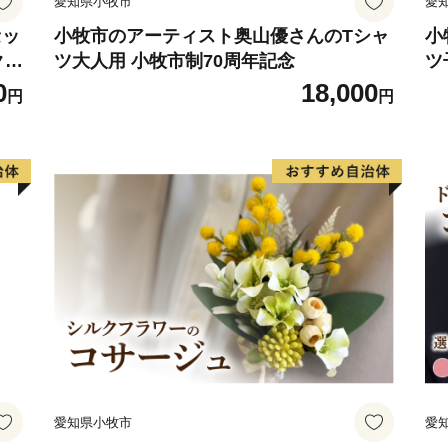
愛知県小牧市
愛
セッ
小牧市のアーティスト奥山優さんのTシャ
小
クラ
ツ大人用 小牧市制70周年記念
ツ
ト
0
18,000
円
円
愛知県小牧市
愛