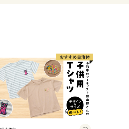
か所以上もの観光さくらんぼ狩り園があ
らんぼの里です。
に開催されて以来、毎年多くの観光客
をはじめ、平成28年には「全国さく
」が世界記録に認定されるなど、さくら
市のイメージキャラクターに起用し「日
」として全国に発信しています。