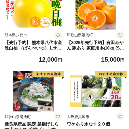
熊本県八代市
和歌山県湯浅町
【先行予約】 熊本県八代市産
【2026年先行予約】有田みか
晩白柚 （ばんぺいゆ） Lサイ
ん 訳あり 家庭用 約10kg (S
ズ 2玉 柑橘 みかん 果物 くだ
S、Sサイズ) みかん 温州みか
12,000
15,000
もの フルーツ おやつ 特産 熊
ん フルーツ 柑橘 果物 果実
円
円
本県 八代市 【2026年12月上
ジューシー 人気 国産 食べ物
旬より順次発送】
和歌山県 湯浅町 送料無料_ZJ
6098
和歌山県湯浅町
大阪府貝塚市
優良県産品 認定 釜揚げしら
ワケあり水なす２０個