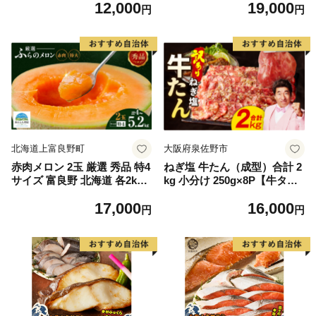
12,000
19,000
毛和牛 ブランド牛 九州 ハン
もの 果実 旬の果物 旬のフル
円
円
バーグ 牛肉 豚肉 国産 お弁当
ーツ 香川 香川県 東かがわ市
おかず 惣菜 おすすめ 人気】
(H083106)
北海道上富良野町
大阪府泉佐野市
赤肉メロン 2玉 厳選 秀品 特4
ねぎ塩 牛たん（成型）合計 2
サイズ 富良野 北海道 各2kg
kg 小分け 250g×8P【牛タン
～2.6kg 2玉 セット ファーム
牛肉 焼肉用 薄切り 訳あり サ
17,000
16,000
富良野 メロン めろん 果物 く
イズ不揃い】
円
円
だもの フルーツ デザート 旬
の果物 旬のフルーツ