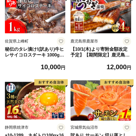
佐賀県上峰町
鹿児島県鹿屋市
秘伝のタレ漬け!(訳あり)牛ヒ
【10/1(木)より寄附金額改定
レサイコロステーキ 1000g
予定】【期間限定】鹿児島県
【B-1098-AS】
大隅産うなぎ蒲焼4尾（400
10,000
12,000
g） KN007-023
円
円
静岡県焼津市
宮城県気仙沼市
a10-1289 ネギトロ100g×16
訳あり サーモン 切り落とし