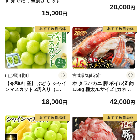
す 茹でたて 釜揚げ しらす 無
20,000
着色 安心 安全 赤穂の塩 新鮮
円
15,000
国産 海の幸 海鮮 魚介 紀州湯
円
浅湾直送 まるとも海産 お取
り寄せ 和歌山県 湯浅町 送料
無料_C6035n
山形県河北町
宮城県気仙沼市
【令和8年産】 ぶどう シャイ
本 タラバガニ 脚 ボイル済 約
ンマスカット 2房入り（1房6
1.5kg 極太7Lサイズ [カネダ
00g前後） 秀品 山形県河北町
イ 宮城県 気仙沼市 2056432
18,000
42,000
産【山形eLab】 ka074-023-r
6] カニ かに 蟹 たらばがに た
円
円
8
らば蟹 タラバ蟹 たらば タラ
バ ボイル