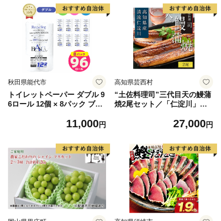
秋田県能代市
高知県芸西村
トイレットペーパー ダブル 9
“土佐料理司”三代目天の鰻蒲
6ロール 12個 × 8パック ブラ
焼2尾セット／「仁淀川」水
ンカ 再生紙 100％ 芯あり 日
系の地下水使用 完全無投薬養
11,000
27,000
用品 消耗品 無香料 生活用品
殖 国産・高知県産〈高知市共
円
円
備蓄 秋田県 能代市 送料無料
通返礼品〉うなぎ 真空パック
《能代製紙》
（ウナギう・たれセット）