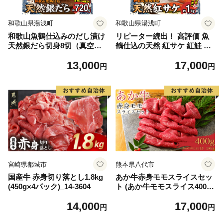
和歌山県湯浅町
和歌山県湯浅町
和歌山魚鶴仕込みのだし漬け
リピーター続出！ 高評価 魚
天然銀だら切身8切（真空パ
鶴仕込の天然 紅サケ 紅鮭 鮭
ック入） 約720g 小分け 独自
サーモン 切身 切り身 約1kg
13,000
17,000
製法 良質な脂 ふっくら 柔ら
レビュー高評価 小分け 真空
円
円
かい 身質 甘み 旨味 白身魚の
パック 梅酒 真昆布 使用 だし
トロ 梅酒 北海道南産 真こん
まろやか 天然 鮭 魚 海の幸
ぶ だし漬け 煮付け ムニエル
海鮮 魚介 食品 食べ物 おかず
味噌漬け 鍋物 冷凍 湯浅町 送
お弁当 水産加工品 冷凍 グル
料無料_G7334
メ お取り寄せ 和歌山県 湯浅
町 送料無料_G7317
宮崎県都城市
熊本県八代市
国産牛 赤身切り落とし1.8kg
あか牛赤身モモスライスセッ
(450g×4パック)_14-3604
ト (あか牛モモスライス400
g、あか牛のたれ200ml付き)
14,000
17,000
円
円