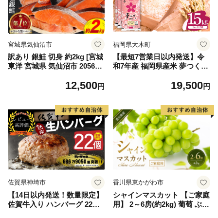
宮城県気仙沼市
福岡県大木町
訳あり 銀鮭 切身 約2kg [宮城
【最短7営業日以内発送】令
東洋 宮城県 気仙沼市 205649
和7年産 福岡県産米 夢つくし
91] 鮭 魚介類 海鮮 訳アリ 規
15kg 精米 ※北海道・沖縄・
12,500
19,500
格外 不揃い さけ サケ 鮭切身
離島は配送不可
円
円
シャケ 切り身 冷凍 家庭用 お
かず 弁当 支援 サーモン 銀鮭
切り身 魚 わけあり
佐賀県神埼市
香川県東かがわ市
【14日以内発送！数量限定】
シャインマスカット 【ご家庭
佐賀牛入り ハンバーグ 22個
用】 2～6房(約2kg) 葡萄 ぶど
2.6kg(120g×22個)【佐賀牛 黒
う ブドウ フルーツ 果物 くだ