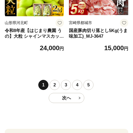
山形県河北町
宮崎県都城市
令和8年産【はじまり農園 う
国産豚肉切り落とし5Kg(うま
の】大粒 シャインマスカット
味加工)_MJ-3647
２房（約700g×2房） 山形県
24,000
15,000
河北町産 【河北町観光物産協
円
円
会】 ka002-004-r8
1
2
3
4
5
次へ