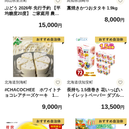
岡山県里庄町
高知県須崎市
ぶどう 2026年 先行予約 【平
藁焼きかつおタタキ 1.9kg
均糖度20度】 ご家庭用 農家
8,000
こだわりの シャイン マスカ
円
15,000
ット 2～3房 合計約1.2kg ブ
円
ドウ 葡萄 岡山県産 国産 フル
ーツ 果物 【 Nini farm 農家
直送 】
北海道別海町
北海道倶知安町
#CHACOCHEE ホワイトチ
長持ち 1.5倍巻き 花いっぱい
ョコレアチーズケーキ 1ホ
トイレットペーパー ダブル 4
ール(直径15cm)（北海道,別
5ｍ 計72ロール 全18種 花柄
9,000
13,500
海町,チーズ,ちーず,チーズケ
プリント ハーブ 香り付き 日
円
円
ーキ,ふるさと納税）
本製 まとめ買い 防災 常備品
ペーパー エコ 日用雑貨 消耗
品 備蓄 送料無料 北海道 倶知
安町 日用品