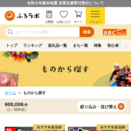
令和８年熊本地震 災害支援寄付受付について
上限額
お気に入り
カート
メニュー
検索
トップ
ランキング
返礼品一覧
まち一覧
特集
初心者ガイド
ホーム
ものから探す
900,006
件
絞り込み・並び替え
（1～30件目）