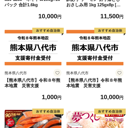
パック 合計1.6kg
おさしみ用 1kg 125gx8p [足
利本店 宮城県 気仙沼市 2056
10,000
11,500
4313] 魚 魚介類 鮭 お刺し身
円
円
刺し身 刺身 生 生食 個包装
チリ銀鮭 銀鮭 海鮮 海鮮丼 魚
介
熊本県八代市
熊本県八代市
【熊本県八代市】令和８年熊
【熊本県八代市】令和８年熊
本地震 災害支援
本地震 災害支援
1,000
10,000
円
円