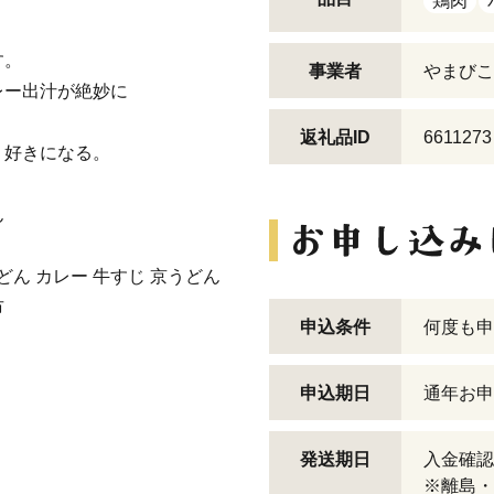
鶏肉
す。
事業者
やまびこ
レー出汁が絶妙に
返礼品ID
6611273
、好きになる。
ん
ん カレー 牛すじ 京うどん
市
申込条件
何度も申
申込期日
通年お申
発送期日
入金確認
※離島・