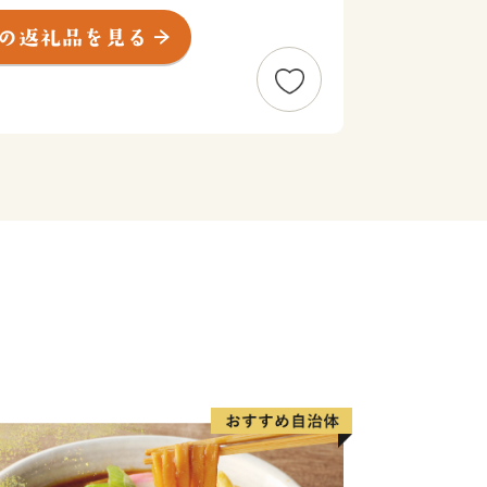
レスの開通以降、首都圏からのアクセ
駅から秋葉原駅まで最速45分、常磐
と、東京から約50kmに立地しながらも
JAXAをはじめとする研究機関見学、
して定住人口の増加が継続するなど、つ
ています。首都圏中央連絡自動車道の開
セスも良好になり市内への企業進出の進
。
魅力です。野菜や果物、とくに国内3
ーベリーや、お米、お肉といった大地と
ーメン、パン、コーヒー、スイーツ、お
た国内有数のグルメシティでもありま
る、つくばの「食」も、この機会に知っ
ふるさと納税のお礼品には、こうしたつ