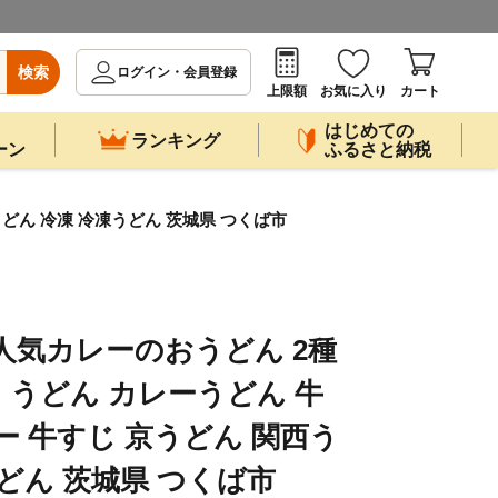
検索
ログイン・会員登録
上限額
お気に入り
カート
はじめての
ランキング
ーン
ふるさと納税
うどん 冷凍 冷凍うどん 茨城県 つくば市
人気カレーのおうどん 2種
 │ うどん カレーうどん 牛
ー 牛すじ 京うどん 関西う
どん 茨城県 つくば市