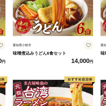
くば市ならではの特産品や
通じて、つくば市の魅力を
います。
愛知県小牧市
愛
味噌煮込みうどん6食セット
味
0
14,000
円
円