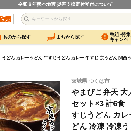
令和８年熊本地震 災害支援寄付受付について
番組･特集
ものから探す
まちから探す
キャンペ
│ うどん カレーうどん 牛すじうどん カレー 牛すじ 京うどん 関西
茨城県 つくば市
やまびこ弁天 大
セット×3 計6食
すじうどん カレ
どん 冷凍 冷凍う