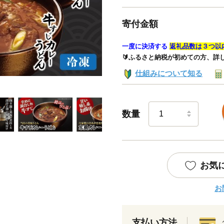
寄付金額
一度に決済する
返礼品数は３つ以
🔰ふるさと納税が初めての方、詳
仕組みについて知る
数量
お気
お
支払い方法