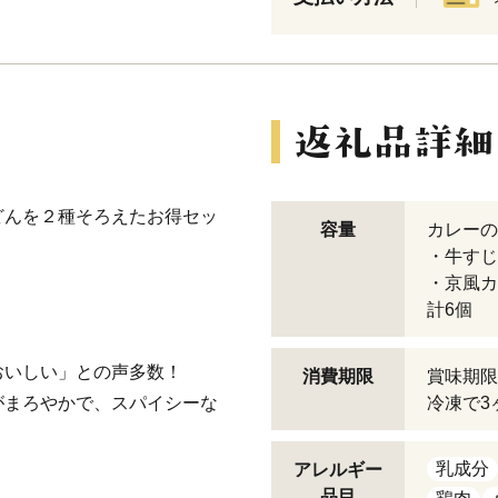
どんを２種そろえたお得セッ
容量
カレーの
・牛すじ
・京風カ
計6個
おいしい」との声多数！
消費期限
賞味期限
がまろやかで、スパイシーな
冷凍で3
乳成分
アレルギー
品目