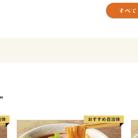
2005年のつくばエクスプ
スは飛躍的に改善し、つくば
自動車道の利用でも約1時間
利便性が高く、筑波山観光や
人気のつくばマラソン、そ
くばのファンは増加し続け
通により、成田空港へアク
展も期待されるところです
つくば市の「食」も大きな
"
大特産地となっているブル
自然の恵みはもちろん、ラ
酒などのグルメも洗練され
す。科学や観光に加えて誇
ていただければ幸いです。