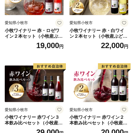
このように糸満市は、平和と伝統と未来が交差する発
展の可能性を大きく秘めたまちです。糸満市でたくさん
の再発見をし、魅力を楽しむとともに、今後の新しい糸
愛知県小牧市
愛知県小牧市
満市にご注目ください。
小牧ワイナリー 赤・ロゼワ
小牧ワイナリー 赤・白ワイ
イン２本セット（小牧産ぶど
ン２本セット（小牧産ぶどう
う100％使用）
100％使用）
19,000
22,000
円
円
愛知県小牧市
愛知県小牧市
小牧ワイナリー 赤ワイン３
小牧ワイナリー 赤ワイン２
本飲み比べセット（小牧産ぶ
本飲み比べセット（小牧産ぶ
どう100％使用）
どう100％使用）
29,000
20,000