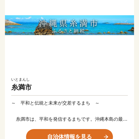
いとまんし
糸満市
～ 平和と伝統と未来が交差するまち ～
糸満市は、平和を発信するまちです。沖縄本島の最南
端に位置し、沖縄戦終焉の地である糸満市は、ひめゆり
の塔や平和祈念公園をはじめ、各都道府県の慰霊碑が多
自治体情報を見る