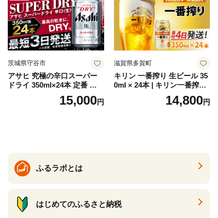
ク ソーダ ジントニック 】
茨城県守谷市
滋賀県多賀町
アサヒ 究極の辛口スーパー
キリン 一番搾り 生ビール 35
ドライ 350ml×24本 定番 ビー
0ml × 24本 | キリン一番搾り
ル 缶ビール 酒 お酒 アルコー
キリンビール 一番搾り ビー
15,000
14,800
円
円
ル 辛口
ル 24缶 きりんいちばんしぼ
り キリン一番搾り びーる 1
ケース 24缶 24本 キリン一番
搾り KIRIN きりん 麒麟 キリ
ン一番搾り いちばんしぼり
キリン一番搾り 父の日 ちち
の日
ふるラボとは
はじめてのふるさと納税