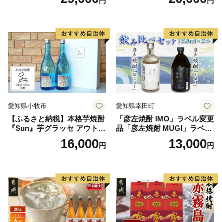
円
円
愛知県小牧市
愛知県幸田町
【ふるさと納税】本格芋焼酎
「彦左焼酎 IMO」ラベル変更
『Sun』芋グラッセ アウトド
品「彦左焼酎 MUGI」ラベル
ア ソロキャンプ ベランピン
変更品 飲み比べ セット 合計
16,000
13,000
円
円
グ 巣ごもり 就労支援
2本 720ml×各1本 25度 焼酎
お酒 麦焼酎 芋焼酎