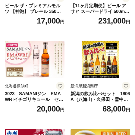
ビール ザ・プレミアムモル
【11ヶ月定期便】ビール ア
ツ 【神泡】 プレモル 350ml
サヒ スーパードライ 500ml 2
× 24本 サントリー〈天然水の
4本 1ケース×11ヶ月 | アサヒ
17,000
231,000
円
円
ビール工場〉群馬※沖縄・離
ビール 究極の辛口 酒 お酒 ア
島地域へのお届け不可
ルコール 生ビール Asahi ア
サヒビール スーパードライ s
uper dry 11回 缶ビール 缶 ギ
フト 内祝い 茨城県守谷市 送
料無料
北海道様似町
新潟県新潟県庁
3023 SAMANIジン EMA
新潟の飲み比べセット 1806
WRIイチゴリキュール セッ
A（八海山・久保田・雪中
ト（箱入り）【大人の味 酒
梅・越乃寒梅・かたふね・千
20,000
68,000
円
円
お酒 洋酒 スピリッツ クラフ
代の光）
トジン 国産 sake SAKE gin
GIN liqueur LIQUEUR お酒
セット 詰め合わせ カクテル
ソーダ割り アルコール ロッ