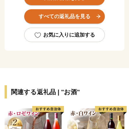
数存在するなど平和の尊さと戦争の悲惨さを発信するま
ちで、修学旅行など平和学習の場となっています。
すべての返礼品を見る
糸満市は、伝統文化を大切にするまちです。糸満ハー
レーや糸満大綱引をはじめ、ウシデーク、棒術、エイサ
お気に入りに追加する
ーなどの伝統行事が各字に息づき、また全国でも珍しい
旧暦文化と古い佇まいが色濃く残るまちです。
糸満市は、未来への可能性あふれるまちです。西崎町
や潮崎町など広大な埋め立て事業により工業団地、新興
住宅街が形成され、最近は大型ホテルの進出もあり、観
光にも力を入れています。新たに国道331号の4車線開
関連する返礼品 | "お酒"
通により、那覇空港との時間距離が15分～20分と短く
なり、多くの企業誘致も見込まれています。また、農漁
業も盛んですが、特に卸売市場を整備し、水産物の国際
的物流拠点を目指しています。