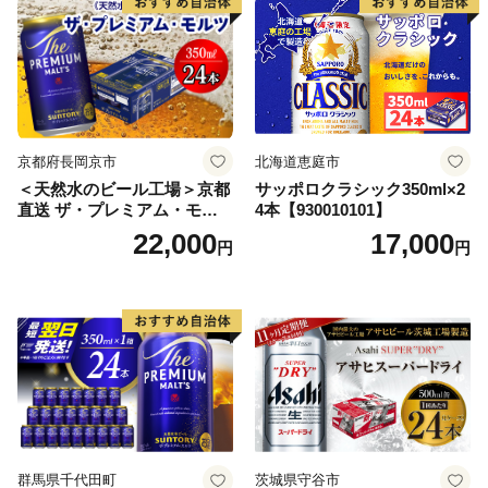
【07214-0206】
京都府長岡京市
北海道恵庭市
＜天然水のビール工場＞京都
サッポロクラシック350ml×2
直送 ザ・プレミアム・モル
4本【930010101】
ツ 350ml×24本 プレモル [149
22,000
17,000
円
円
5]
群馬県千代田町
茨城県守谷市