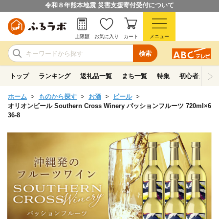
令和８年熊本地震 災害支援寄付受付について
上限額
お気に入り
カート
メニュー
検索
トップ
ランキング
返礼品一覧
まち一覧
特集
初心者ガイド
ホーム
ものから探す
お酒
ビール
オリオンビール Southern Cross Winery パッションフルーツ 720ml×6
36-8