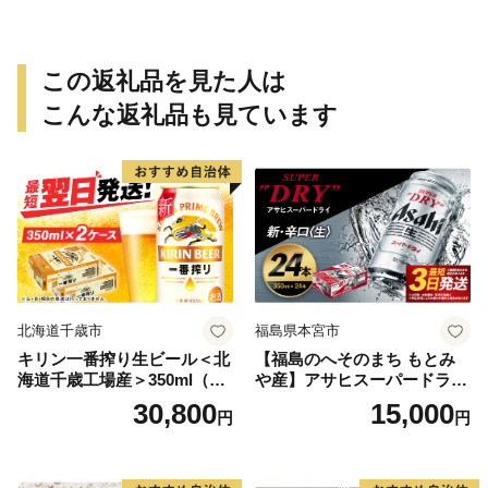
この返礼品を見た人は
こんな返礼品も見ています
北海道千歳市
福島県本宮市
キリン一番搾り生ビール＜北
【福島のへそのまち もとみ
海道千歳工場産＞350ml（24
や産】アサヒスーパードライ
本） 2ケース
350ml×24本 合計8.4L 1ケー
30,800
15,000
円
円
ス アルコール度数5% 缶ビー
ル お酒 ビール アサヒ スーパ
ードライ super dry 24缶 辛
口 送料無料 カメイ 本宮市