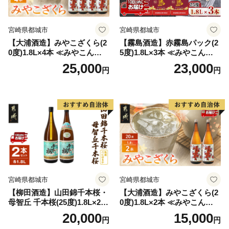
宮崎県都城市
宮崎県都城市
【大浦酒造】みやこざくら(2
【霧島酒造】赤霧島パック(2
0度)1.8L×4本 ≪みやこんじょ
5度)1.8L×3本 ≪みやこんじょ
特急便≫_AD-0771
特急便≫_23-07-K03P-1800-3
25,000
23,000
円
円
-Q
宮崎県都城市
宮崎県都城市
【柳田酒造】山田錦千本桜・
【大浦酒造】みやこざくら(2
母智丘 千本桜(25度)1.8L×2本
0度)1.8L×2本 ≪みやこんじょ
≪みやこんじょ特急便≫_AC
特急便≫_MJ-0771
20,000
15,000
円
円
-0751