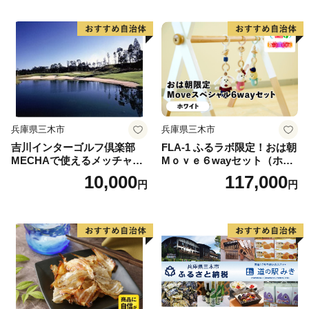
兵庫県三木市
兵庫県三木市
吉川インターゴルフ倶楽部
FLA-1 ふるラボ限定！おは朝
MECHAで使えるメッチャマ
Mｏｖｅ６wayセット（ホワ
ネー（3,000円分）
イト）
10,000
117,000
円
円