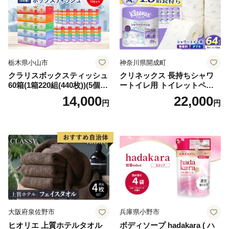
栃木県小山市
神奈川県開成町
クラリスボックスティッシュ
クリネックス 長持ちシャワ
60箱(1箱220組(440枚))(5個入
ートイレ用 トイレットペー
り×12セット)【1256759】
パー（ダブル）64ロール(8ロ
14,000
22,000
円
円
ール×8パック) 開成町 トイレ
ットペーパーダブル 日用品
国産 新生活 ダブル SDGs 備
蓄 防災 エコ 消耗品 生活雑貨
生活用品 無香料 トイレット
ペーパー ダブル といれっと
ぺーぱー トイレ クレシア ト
イレットペーパー [BDBH002
-1]
大阪府泉佐野市
兵庫県小野市
ヒオリエ 上質ホテルタオル
ボディソープ hadakara ( ハ