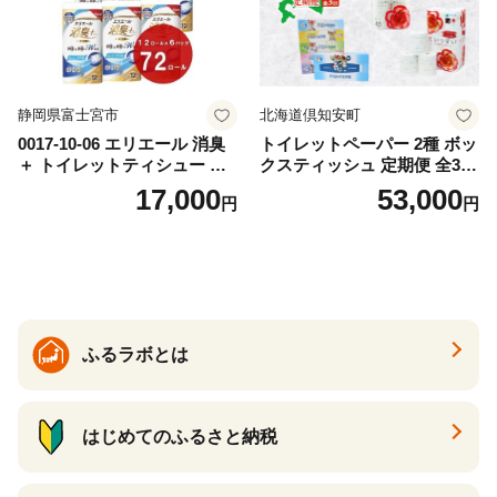
静岡県富士宮市
北海道倶知安町
0017-10-06 エリエール 消臭
トイレットペーパー 2種 ボッ
＋ トイレットティシュー し
クスティッシュ 定期便 全3
っかり香るフレッシュクリア
回 日本製 まとめ買い 防災
17,000
53,000
円
円
の香り ダブル 12ロール×6パ
常備品 日用雑貨 消耗品 生活
ック 72ロール 25m トイレ
必需品 大容量 備蓄 リサイク
ットペーパー パルプ100％ 消
ル ティッシュ ペーパー まと
臭 防臭 日用品 消耗品 備蓄
め買い 雑貨 倶知安町
ふるラボとは
はじめてのふるさと納税