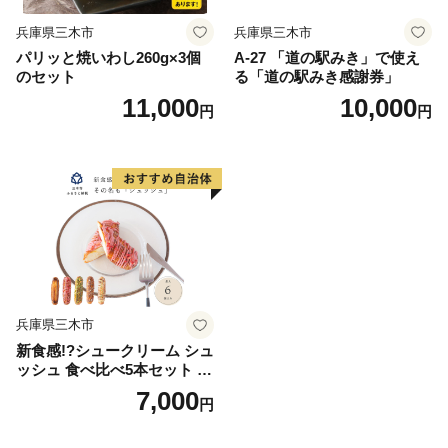
兵庫県三木市
兵庫県三木市
パリッと焼いわし260g×3個
A-27 「道の駅みき」で使え
のセット
る「道の駅みき感謝券」
11,000
10,000
円
円
兵庫県三木市
新食感!?シュークリーム シュ
ッシュ 食べ比べ5本セット シ
ューアイス お試し 抹茶ミル
7,000
円
クいちごチョコキャラメルナ
ッツコーティング お中元 ス
イーツギフト お取り寄せ 冷