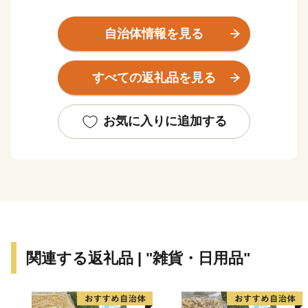
よる「三木合戦」が行われ、合戦により荒廃しました
が、秀吉の復興政策により今日の金物産業の発展の基礎
自治体情報を見る
が作られました。
神戸市の北西隣にあり、中国道・山陽道の3つのICがあ
すべての返礼品を見る
る交通の要衝です。
★ABCテレビのニュース情報番組「キャスト」で「吉
お気に入りに追加する
川運輸(有) 」の“よかわ錦うなぎ” が紹介されました！
👉国産よかわ錦うなぎ蒲焼き (約250g、タレ・山椒つ
き)〜山田錦で育った吟醸鰻〜
関連する返礼品 | "雑貨・日用品"