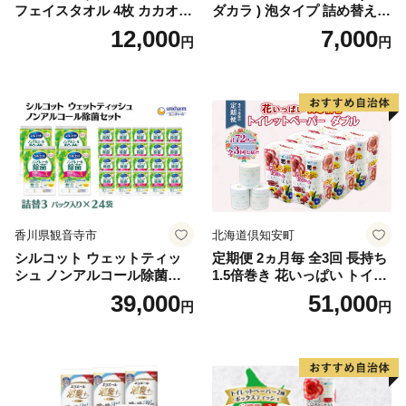
フェイスタオル 4枚 カカオ
ダカラ ) 泡タイプ 詰め替え 4
【タオル 泉州タオル 吸水 普
40ml×4袋 ボディーソープ 泡
12,000
7,000
円
円
段使い 無地 シンプル 日用品
ボディソープ 泡 日用品 消耗
ふわふわ ふかふか 家族 たお
品 バス用品 大容量 いい 匂い
る 一人暮らし】
ボディ 保湿 LION ライオン
泡石鹸 石鹸 兵庫 兵庫県 小野
市
香川県観音寺市
北海道倶知安町
シルコット ウェットティッ
定期便 2ヵ月毎 全3回 長持ち
シュ ノンアルコール除菌詰
1.5倍巻き 花いっぱい トイレ
替（43枚×3P）×24袋 日用品
ットペーパー ダブル 45ｍ 計
39,000
51,000
円
円
おもちゃ 拭き取り 手拭き 外
72ロール 全18種 花柄 プリン
出時 お出かけ時 食事前 緑茶
ト ハーブ 香り付き 日本製 ま
カテキン配合
とめ買い 防災 常備品 ペーパ
ー 消耗品 備蓄 送料無料 北海
道 倶知安町 日用品