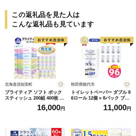
たい 夏 インスタ映え お菓子
贈り物 個包装 送料無料 お見
この返礼品を見た人は
舞い すぐ 届く
こんな返礼品も見ています
北海道倶知安町
秋田県能代市
ブライティア ソフト ボック
トイレットペーパー ダブル 9
スティッシュ 200組 400枚 60
6ロール 12個 × 8パック ブラ
箱 日本製 まとめ買い ティッ
ンカ 再生紙 100％ 芯あり 日
16,000
11,000
円
円
シュ リサイクル 長持 防災 常
用品 消耗品 無香料 生活用品
備品 日用雑貨 消耗品 生活必
備蓄 秋田県 能代市 送料無料
需品 備蓄 ペーパー 紙 北海道
《能代製紙》
倶知安町 日用品