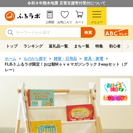
令和８年熊本地震 災害支援寄付受付について
上限額
お気に入り
カート
メニュー
検索
トップ
ランキング
返礼品一覧
まち一覧
特集
初心者ガイド
ホーム
ものから探す
雑貨・日用品
家具・家電
FLB-3 ふるラボ限定！おは朝Mｏｖｅマガジンラック３wayセット（グ
レー）