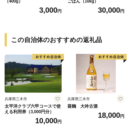
（400g）
ごはん（10kg）
3,000
30,000
円
円
この自治体のおすすめの返礼品
兵庫県三木市
兵庫県三木市
太平洋クラブ六甲コースで使
葵鶴 大吟古酒
える利用券（3,000円分）
18,000
円
10,000
円