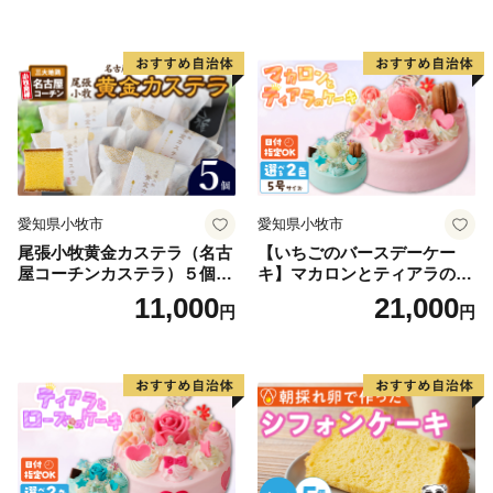
ト 名古屋コーチン カステ
クーヘン 常温 愛知県 小牧市
ラ ザラメ バームクーヘン 和
アンプチベアやぐま
三盆 小牧銘菓 バウムクーヘ
ン 常温 愛知県 小牧市 アンプ
チベアやぐま
愛知県小牧市
愛知県小牧市
尾張小牧黄金カステラ（名古
【いちごのバースデーケー
屋コーチンカステラ）５個入
キ】マカロンとティアラのケ
名古屋コーチン カステラ ザ
ーキ スイーツ 日時指定可 デ
11,000
21,000
円
円
ラメ 常温 愛知県 小牧市 アン
ザート 洋菓子 お取り寄せ 愛
プチベアやぐま
知県 小牧市 送料無料 誕生日
クリスマス お祝い マカロン
デコレーションケーキ ホー
ルケーキ