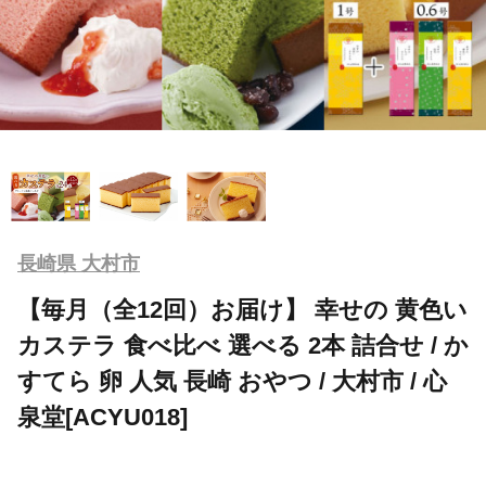
長崎県 大村市
【毎月（全12回）お届け】 幸せの 黄色い
カステラ 食べ比べ 選べる 2本 詰合せ / か
すてら 卵 人気 長崎 おやつ / 大村市 / 心
泉堂[ACYU018]