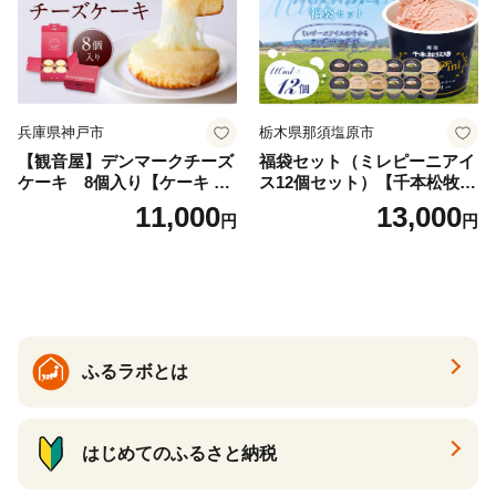
兵庫県神戸市
栃木県那須塩原市
【観音屋】デンマークチーズ
福袋セット（ミレピーニアイ
ケーキ 8個入り【ケーキ チ
ス12個セット）【千本松牧
ーズケーキ 人気スイーツ お
場】 ns025-014-12 【デザー
11,000
13,000
円
円
すすめスイーツ 神戸スイー
ト 詰め合わせ ギフト】
ツ 新感覚チーズケーキ おす
すめケーキ 兵庫県 神戸市 D0
910-17】
ふるラボとは
はじめてのふるさと納税