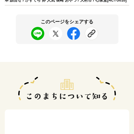
本 詰合せ / かすてら 卵 人気 長崎 おやつ / 大村市 / 心泉堂[ACYU018]
このページをシェアする