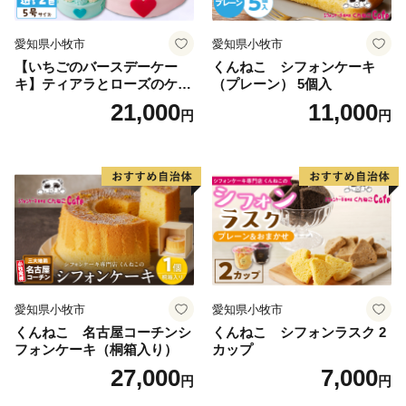
愛知県小牧市
愛知県小牧市
【いちごのバースデーケー
くんねこ シフォンケーキ
キ】ティアラとローズのケー
（プレーン） 5個入
キ スイーツ デザート 洋菓
21,000
11,000
円
円
子 お取り寄せ 愛知県 小牧市
送料無料 誕生日 クリスマス
お祝い ばら 花 フラワー デコ
レーション ホールケーキ 日
時指定可
愛知県小牧市
愛知県小牧市
くんねこ 名古屋コーチンシ
くんねこ シフォンラスク 2
フォンケーキ（桐箱入り）
カップ
27,000
7,000
円
円