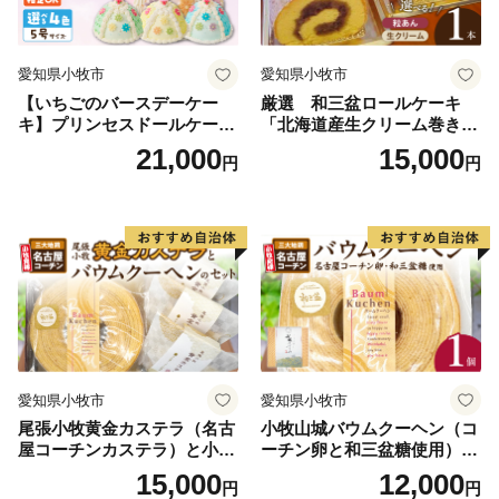
愛知県小牧市
愛知県小牧市
【いちごのバースデーケー
厳選 和三盆ロールケーキ
キ】プリンセスドールケーキ
「北海道産生クリーム巻き」
日時指定可 スイーツ デザー
または「北海道産粒あん巻
21,000
15,000
円
円
ト 洋菓子 お取り寄せ 愛知県
き」（サイズ：レギュラー）
小牧市 送料無料 誕生日 クリ
和三盆 北海道産生クリー
スマス お祝い キャラクター
ム 北海道産粒あん 34cm 冷
デコレーションケーキ ホー
凍 愛知県 小牧市 アンプチベ
ルケーキ 人形 かわいい こど
アやぐま
も
愛知県小牧市
愛知県小牧市
尾張小牧黄金カステラ（名古
小牧山城バウムクーヘン（コ
屋コーチンカステラ）と小牧
ーチン卵と和三盆糖使用）
山城バウムクーヘン（コーチ
名古屋コーチン バームクー
15,000
12,000
円
円
ン卵と和三盆糖使用）のセッ
ヘン 和三盆 小牧銘菓 バウム