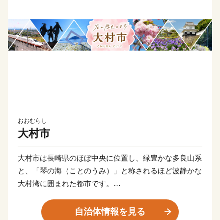
おおむらし
大村市
大村市は長崎県のほぼ中央に位置し、緑豊かな多良山系
と、「琴の海（ことのうみ）」と称されるほど波静かな
大村湾に囲まれた都市です。
「花と歴史と技術のまち」宣言をしており、市民総参加
「オール大村」を掲げ一丸となってより良いまちづくり
自治体情報を見る