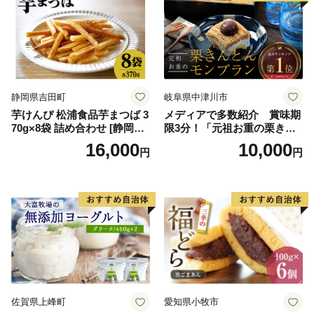
ラエティ | バニラ チョコレー
ーム ギフト 詰合せ 詰め合わ
ト ストロベリー ピスタチオ
せ ふるさと納税 ）
バニラ＆クッキー ウベ 沖縄
紅イモ 塩ちんすこう 沖縄シ
ークヮーサー 沖縄黒糖 琉球
ロイヤルミルクティ 沖縄パ
イン
静岡県吉田町
岐阜県中津川市
芋けんぴ 松浦食品芋まつば 3
メディアで多数紹介 賞味期
70g×8袋 詰め合わせ [静岡伊
限3分！「元祖お重の栗きん
勢丹(松浦食品) 静岡県 吉田町
とんモンブラン」 【未来の
16,000
10,000
円
円
22424274] 芋ケンピ セット
ご褒美】スイーツ 栗 モンブ
小袋 個包装 小分け
ラン くりきんとん デザート
ご褒美 お取り寄せ くり お菓
子 菓子 F4N-2298
佐賀県上峰町
愛知県小牧市