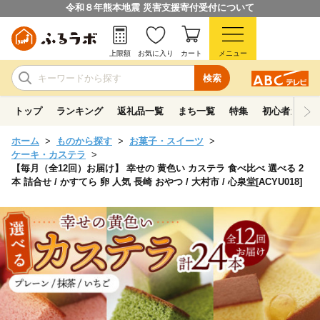
令和８年熊本地震 災害支援寄付受付について
上限額
お気に入り
カート
メニュー
検索
トップ
ランキング
返礼品一覧
まち一覧
特集
初心者ガイド
ホーム
ものから探す
お菓子・スイーツ
ケーキ・カステラ
【毎月（全12回）お届け】 幸せの 黄色い カステラ 食べ比べ 選べる 2
本 詰合せ / かすてら 卵 人気 長崎 おやつ / 大村市 / 心泉堂[ACYU018]