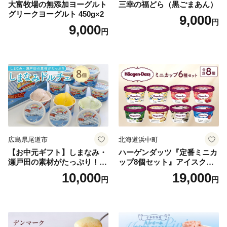
大富牧場の無添加ヨーグルト
三幸の福どら（黒ごまあん）
グリークヨーグルト 450g×2
9,000
円
9,000
円
広島県尾道市
北海道浜中町
【お中元ギフト】しまなみ・
ハーゲンダッツ『定番ミニカ
瀬戸田の素材がたっぷり！ジ
ップ8個セット』アイスクリ
ェラート8個
ーム アイス スイーツ デザー
10,000
19,000
円
円
ト_H0016-104