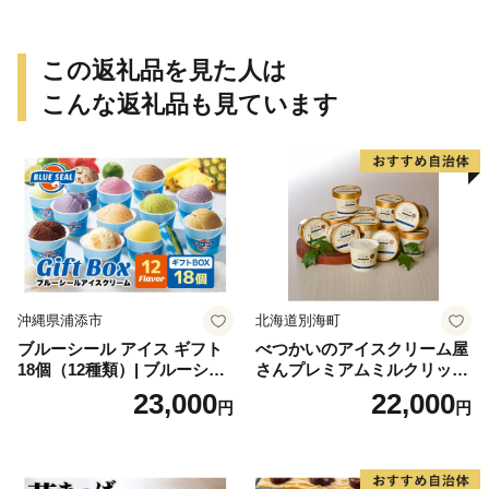
この返礼品を見た人は
こんな返礼品も見ています
沖縄県浦添市
北海道別海町
ブルーシール アイス ギフト
べつかいのアイスクリーム屋
18個（12種類）| ブルーシー
さんプレミアムミルクリッチ
ルアイス ブルーシールアイ
12個（AP-01）（ 北海道アイ
23,000
22,000
円
円
スクリーム 着日指定可能 送
ス 北海道産アイス アイス ア
料無料 ジェラート 沖縄県 バ
イススイーツ アイスクリー
ースデー 贈り物 プレゼント
ム 北海道産アイスクリーム
誕生日 カップ 詰め合わせ バ
道産アイス 道産アイスクリ