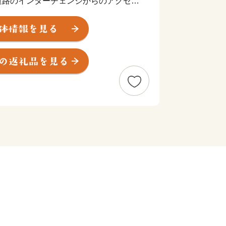
道路のインターチェンジからのアクセス
、大阪、富士山など日本で人気の観光地
て便利な立地にあります。
000万人を超える観光客が訪れます。
央に位置し、世界文化遺産にも登録され
ことも出来ます。
る豊富な温泉、明鏡芦ノ湖をはじめと
した多彩な美術館、100を超える旅館
山電車、ケーブルカー、ロープウェイ、
に富んだ乗り物、江戸時代の様子を色濃
芸品など、様々な魅力を持つ一大リゾー
税制度」を活用し、箱根町のまちづく
様からの寄付を募っています。
訪れたことのある方など、「箱根ファ