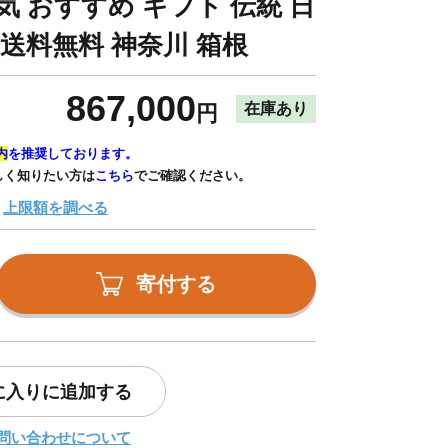
気 おすすめ ギフト 伝統 日
 送料無料 神奈川 箱根
867,000
在庫あり
円
内
を推奨しております。
しく知りたい方は
こちら
でご確認ください。
上限額を調べる
寄付する
に入りに追加する
問い合わせについて