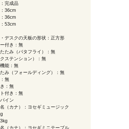
：完成品
：36cm
：36cm
：53cm
・デスクの天板の形状：正方形
ー付き：無
たたみ（バタフライ）：無
クステンション）：無
機能：無
たみ（フォールディング）：無
：無
き：無
ト付き：無
パイン
名（カナ）：ヨセギミュージック
g
3kg
名（カナ）：ヨセギミニテーブル