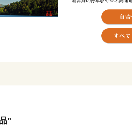
新幹線の停車駅や東名高速
も非常に良く、東京、京都
を周遊する旅の滞在地とし
そのため、国内外から毎年2
富士箱根伊豆国立公園の中
ている富士山を近くに見る
箱根には、約20種類もあ
した美しい自然とそれに調和
やホテルがあり、また、登
遊覧船などのバラエティー
く残す箱根旧街道や伝統工
トです。
箱根町では、「ふるさと納
りを応援していただける皆
品"
箱根町出身の方や箱根町を