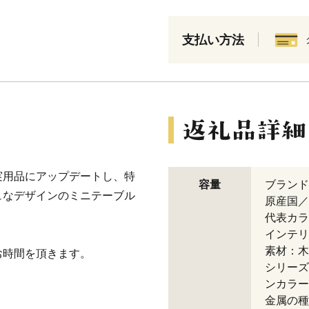
支払い方法
実用品にアップデートし、特
容量
ブランド名：
ュなデザインのミニテーブル
原産国／
代表カラ
インテリ
素材：木
お時間を頂きます。
シリーズ
ンカラー
金属の種