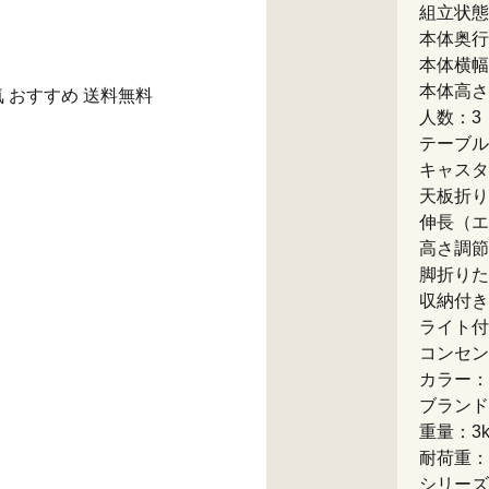
組立状態
本体奥行
本体横幅
本体高さ
気 おすすめ 送料無料
人数：3
テーブル
キャスタ
天板折り
伸長（エ
高さ調節
脚折りた
収納付き
ライト付
コンセン
カラー：
ブランド
重量：3k
耐荷重：
シリーズ