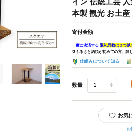
イン 伝統工芸 人
本製 観光 お土産
寄付金額
一度に決済する
返礼品数は３つ以
🔰ふるさと納税が初めての方、詳
仕組みについて知る
数量
お気
お