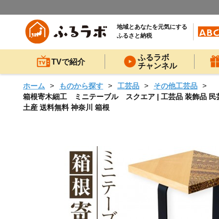
地域とあなたを元気にする
ふるさと納税
ふるラボ
TVで紹介
チャンネル
ホーム
ものから探す
工芸品
その他工芸品
箱根寄木細工 ミニテーブル スクエア | 工芸品 装飾品 民芸
土産 送料無料 神奈川 箱根