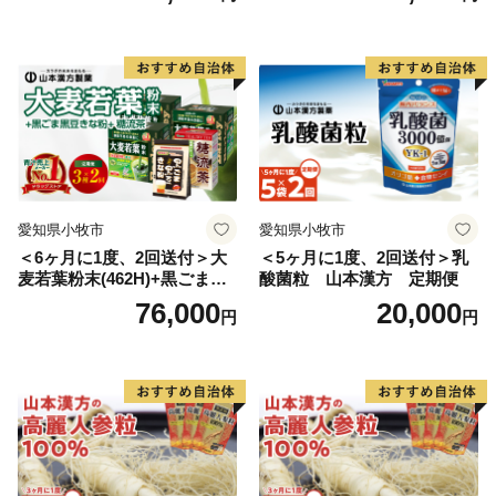
愛知県小牧市
愛知県小牧市
＜6ヶ月に1度、2回送付＞大
＜5ヶ月に1度、2回送付＞乳
麦若葉粉末(462H)+黒ごま黒
酸菌粒 山本漢方 定期便
豆きな粉+ 糖流茶 山本漢
76,000
20,000
円
円
方 定期便