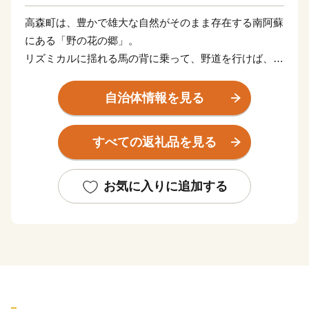
高森町は、豊かで雄大な自然がそのまま存在する南阿蘇
にある「野の花の郷」。
リズミカルに揺れる馬の背に乗って、野道を行けば、頬
をやさしくなでる風が気持ち良く、
渓流にはヤマメやニジマスが泳ぎ、楽しげに釣り糸を垂
自治体情報を見る
れる人々の歓声が岸辺を包みます。
根子岳の裾野に広がる大地と清らかな渓流は、心身を癒
すべての返礼品を見る
やす休日をプレゼントしてくれます。
お気に入りに追加する