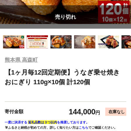
売り切れ
熊本県 高森町
【1ヶ月毎12回定期便】うなぎ乗せ焼き
おにぎり 110g×10個 計120個
144,000
寄付金額
在庫なし
円
一度に決済する
返礼品数は３つ以内
を推奨しております。
🔰ふるさと納税が初めての方、詳しく知りたい方は
こちら
でご確認ください。