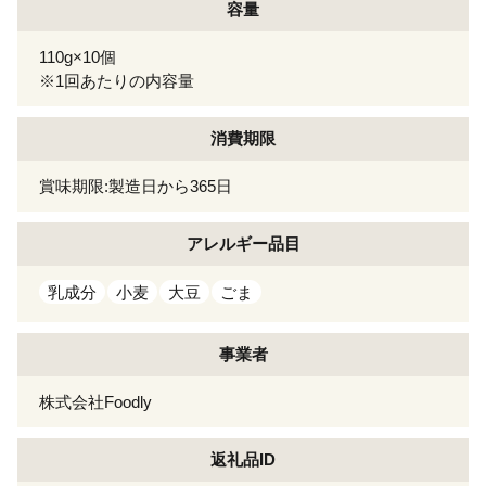
容量
110g×10個
※1回あたりの内容量
消費期限
賞味期限:製造日から365日
アレルギー
品目
乳成分
小麦
大豆
ごま
事業者
株式会社Foodly
返礼品ID