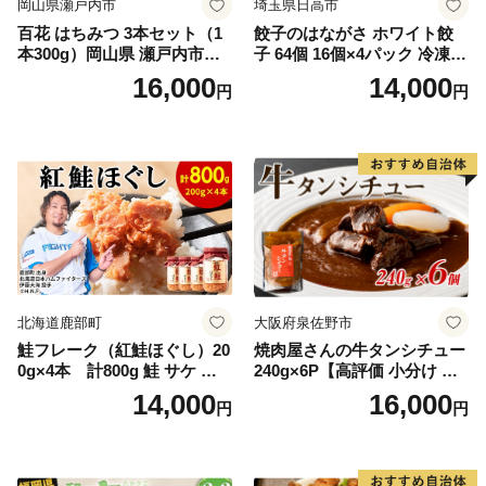
岡山県瀬戸内市
埼玉県日高市
百花 はちみつ 3本セット（1
餃子のはながさ ホワイト餃
本300g）岡山県 瀬戸内市産
子 64個 16個×4パック 冷凍
石黒農園 ヨーグルト パン 砂
中華 点心 B級グルメ ご当地
16,000
14,000
円
円
糖の代わり 香り高い いい香
野菜 おつまみ おかず 簡単調
り 季節の花の蜜 トンガリ容
理 時短 リピート 保存 豚肉
器入り
特製 ポーク 大きめ ジューシ
ー ギフト お取り寄せ 日高市
北海道鹿部町
大阪府泉佐野市
鮭フレーク（紅鮭ほぐし）20
焼肉屋さんの牛タンシチュー
0g×4本 計800g 鮭 サケ 鮭
240g×6P【高評価 小分け 惣
ほぐし サケフレーク シャケ
菜 牛たん 一人暮らし 冷凍】
14,000
16,000
円
円
フレーク 鮭フレーク