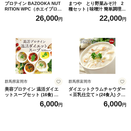
プロテイン BAZOOKA NUT
まつや とり野菜みそ汁 2
RITION WPC（ホエイプロテ
種セット | 味噌汁 簡単調理
イン）＜プレーン＞ 900g｜
お味噌 おみそ みそ とり野菜
26,000
22,000
円
円
バズーカ岡田監修・植物由来
時短料理 時短ごはん ご当地
の甘味料使用・国内製造 島
フリーズドライ
根県雲南市/株式会社アルプ
ロン [AIEN005]
群馬県富岡市
群馬県富岡市
美容プロテイン 温活ダイエ
ダイエットクラムチャウダー
ットスープセット (16食) 小
＜豆乳仕立て＞(24食入) クラ
分け スープ 食べ比べ セット
ムチャウダー 豆乳 ダイエッ
6,000
6,000
円
円
詰合せ クラムチャウダー チ
ト スープ プロテイン たんぱ
ゲ コーン ポタージュ トマト
く質 食物繊維 食品 F20E-799
温活 ダイエット 美容 プロテ
イン 食品 F20E-809