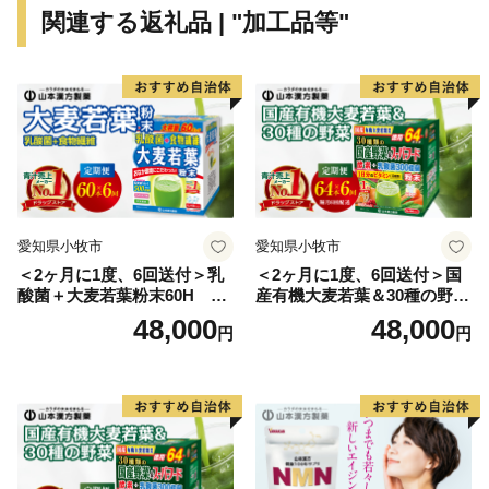
関連する返礼品 | "加工品等"
愛知県小牧市
愛知県小牧市
＜2ヶ月に1度、6回送付＞乳
＜2ヶ月に1度、6回送付＞国
酸菌＋大麦若葉粉末60H 山
産有機大麦若葉＆30種の野
本漢方 定期便
菜 山本漢方 定期便
48,000
48,000
円
円