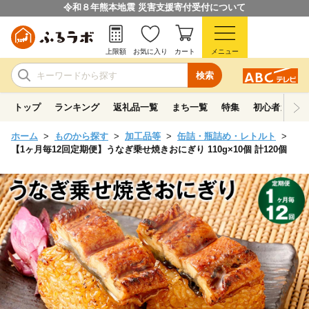
令和８年熊本地震 災害支援寄付受付について
上限額
お気に入り
カート
メニュー
検索
トップ
ランキング
返礼品一覧
まち一覧
特集
初心者ガイド
ホーム
ものから探す
加工品等
缶詰・瓶詰め・レトルト
【1ヶ月毎12回定期便】うなぎ乗せ焼きおにぎり 110g×10個 計120個