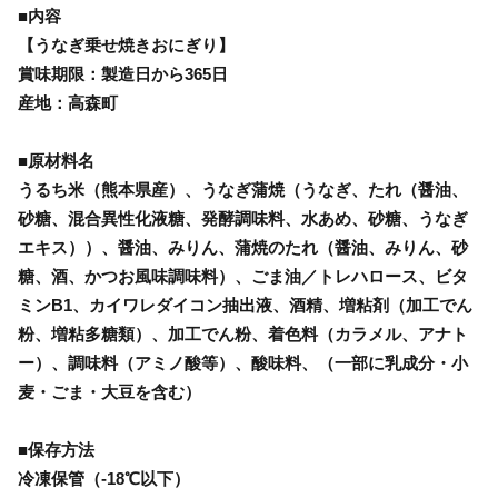
■内容
【うなぎ乗せ焼きおにぎり】
賞味期限：製造日から365日
産地：高森町
■原材料名
うるち米（熊本県産）、うなぎ蒲焼（うなぎ、たれ（醤油、
砂糖、混合異性化液糖、発酵調味料、水あめ、砂糖、うなぎ
エキス））、醤油、みりん、蒲焼のたれ（醤油、みりん、砂
糖、酒、かつお風味調味料）、ごま油／トレハロース、ビタ
ミンB1、カイワレダイコン抽出液、酒精、増粘剤（加工でん
粉、増粘多糖類）、加工でん粉、着色料（カラメル、アナト
ー）、調味料（アミノ酸等）、酸味料、（一部に乳成分・小
麦・ごま・大豆を含む）
■保存方法
冷凍保管（‐18℃以下）