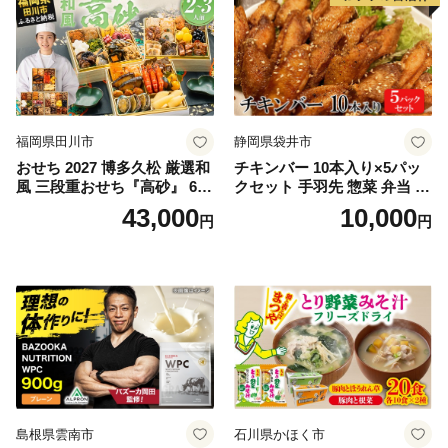
福岡県田川市
静岡県袋井市
おせち 2027 博多久松 厳選和
チキンバー 10本入り×5パッ
風 三段重おせち『高砂』 6.5
クセット 手羽先 惣菜 弁当 お
寸 3段重 2～3人前 おせち料
かず お酒 おつまみ ギフト キ
43,000
10,000
円
円
理 重箱 お正月 冷凍おせち 縁
ャンプ アウトドア キャンプ
起物 祝箸付 福岡 お節 オセチ
飯 保存食 非常食 鶏肉 肉 お
oseti osechi お祝い 迎春おせ
肉 鶏 人気 厳選 静岡県袋井市
ち 本格おせち おせち予約 年
末 年始 お取り寄せ 新春 贅沢
おせち こだわりおせち 惣菜
老舗おせち ふるさと納税お
せち 御節 お節料理 正月 調理
不要 おせち料理2027
島根県雲南市
石川県かほく市