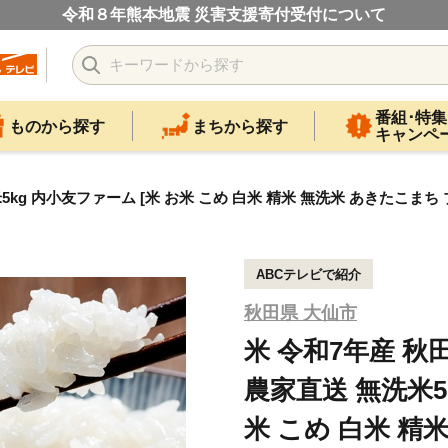
令和８年熊本地震 災害支援寄付受付について
番組･特集
ものから探す
まちから探す
キャンペ
kg 内小友ファーム [米 お米 こめ 白米 精米 無洗米 あきたこまち
ABCテレビで紹介
秋田県 大仙市
米 令和7年産 
農家直送 無洗米5
米 こめ 白米 精