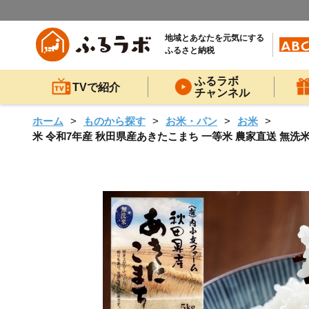
地域とあなたを元気にする
ふるさと納税
ふるラボ
TVで紹介
チャンネル
ホーム
ものから探す
お米・パン
お米
米 令和7年産 秋田県産あきたこまち 一等米 農家直送 無洗米5