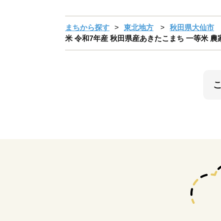
まちから探す
東北地方
秋田県大仙市
米 令和7年産 秋田県産あきたこまち 一等米 農家