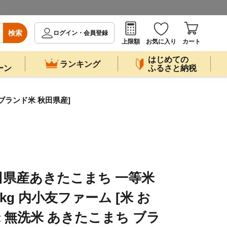
検索
ログイン・会員登録
上限額
お気に入り
カート
はじめての
ランキング
ーン
ふるさと納税
 ブランド米 秋田県産]
秋田県産あきたこまち 一等米
kg 内小友ファーム [米 お
米 無洗米 あきたこまち ブラ