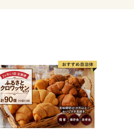
--------------------
賜り誠に有難うございます。
たオンラインワンストップ特例申請の受
をもって終了し、現在は「IAM」✕「ふるま
迷惑おかけいたしますが、何卒ご理解賜
ますとともに、大仙市へのご支援を引き
ます。