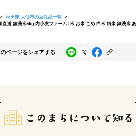
秋田県 大仙市の返礼品一覧
直送 無洗米5kg 内小友ファーム [米 お米 こめ 白米 精米 無洗米
このページをシェアする