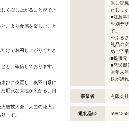
※ご記載
味しく召し上がることができ
たします
■注意事
※別デザ
ると、より食感を楽しむこと
す。
※ふるさ
礼品の変
米だけでお召し上がりくださ
めご了承
■提供元
■発送期
ことと、確信しております。
※年末年
送が遅れ
南東部に位置し、奥羽山系に
れた肥沃な大地が広がる、日
事業者
有限会社
花火競技大会「大曲の花火」
返礼品ID
5984358
あります。