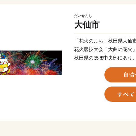
だいせんし
大仙市
「花火のまち」秋田県大仙
花火競技大会「大曲の花火
秋田県のほぼ中央部にあり
川と、玉川に沿った農村地
四季折々の豊かな自然、毎
やスキー場、伝統的なお祭
理、様々な魅力が溢れる秋
道などの高速交通体系が整
間5分でアクセスでき多彩な
----------------------------------------