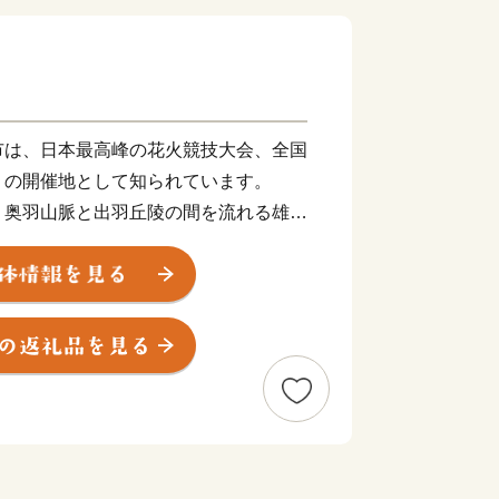
市は、日本最高峰の花火競技大会、全国
」の開催地として知られています。
、奥羽山脈と出羽丘陵の間を流れる雄物
帯が自然豊かな田園都市です。
月打ち上がる花火、手軽に楽しめる温泉
りやイベント、地域の食材を活かした料
田県大仙市は、秋田新幹線や秋田自動車
備され、東京駅と大曲駅の間は最速3時
交流が可能です。
--------------------