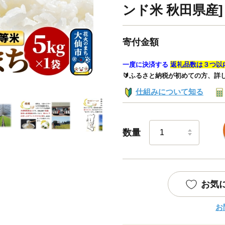
ンド米 秋田県産]
寄付金額
一度に決済する
返礼品数は３つ以
🔰ふるさと納税が初めての方、詳
仕組みについて知る
数量
お気
お