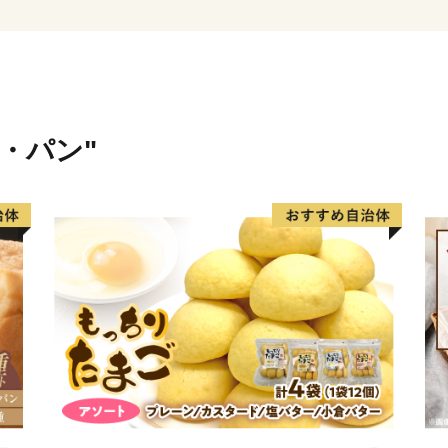
大仙市より重要なお知らせ
----------------------------------------
日頃より大仙市にご支援を
自治体マイページを利用し
付は3月17日(月)23:59
米・パン"
ど」に対応しております。
以上、皆様にはご不便、ご
りますようお願い申し上げ
続き宜しくお願い申し上げ