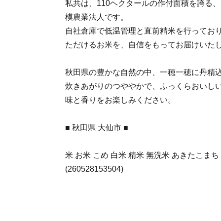
私共は、110ヘクタールの作付面積を誇る
模農業法人です。
自社倉庫で低温管理と直前精米を行ってお
ただけるお米を、自信をもってお届けいた
秋田県の豊かな自然の中、一穂一穂に丹精
炊きあがりのつややかで、ふっくらおいし
味と香りをお楽しみください。
■ 秋田県 大仙市 ■
米 お米 こめ 白米 精米 無洗米 あきたこま
(260528153504)