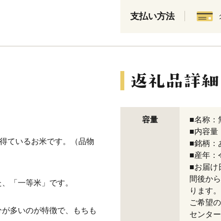
支払い方法
容量
■名称：
■内容量：
を得ているお米です。（品物
■銘柄：
■産年：
■お届け
間後から
た、「一等米」です。
ります。
ご希望の
分が多いのが特徴で、もちも
センター